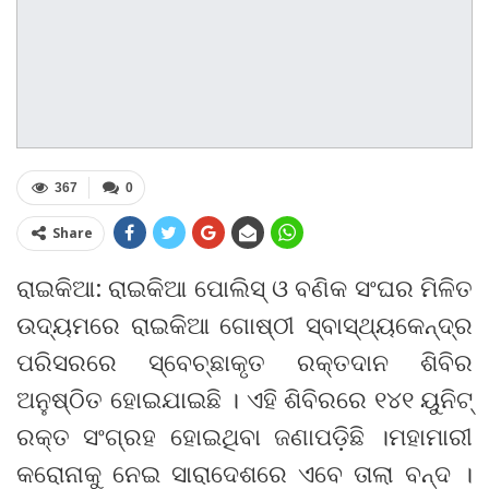
367
0
Share
ରାଇକିଆ: ରାଇକିଆ ପୋଲିସ୍ ଓ ବଣିକ ସଂଘର ମିଳିତ
ଉଦ୍ୟମରେ ରାଇକିଆ ଗୋଷ୍ଠୀ ସ୍ବାସ୍ଥ୍ୟକେନ୍ଦ୍ର
ପରିସରରେ ସ୍ବେଚ୍ଛାକୃତ ରକ୍ତଦାନ ଶିବିର
ଅନୁଷ୍ଠିତ ହୋଇଯାଇଛି । ଏହି ଶିବିରରେ ୧୪୧ ୟୁନିଟ୍
ରକ୍ତ ସଂଗ୍ରହ ହୋଇଥିବା ଜଣାପଡ଼ିଛି ।ମହାମାରୀ
କରୋନାକୁ ନେଇ ସାରାଦେଶରେ ଏବେ ତାଲା ବନ୍ଦ ।