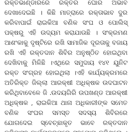
ରକ୍ତଭାଣ୍ଡାରରେ ରକ୍ତର ଘୋର ଅଭାବ
ଦେଖାଦେଇଛି । କିଛି ମାତ୍ରାରେ ରକ୍ତାଭାବ ଦୁର
କରିବାପାଇଁ ରାଇକିଆ ବଣିକ ସଂଘ ଓ ପୋଲିସ୍
ପକ୍ଷରୁ ଏହି ଉଦ୍ୟମ କରାଯାଉଛି । ସଂକ୍ରମଣ
ଆଶଂକାକୁ ଦୃଷ୍ଟିରେ ରଖି ସାମାଜିକ ଦୂରତାକୁ ବଜାୟ
ରଖି ଏହି ରକ୍ତଦାନ ଶିବିର ଅନୁଷ୍ଠିତ ହୋଇଥିବା
ଦେଖିବାକୁ ମିଳିଛି ।ଏଥିରେ ସମୁଦାୟ ୧୪୧ ୟୁନିଟ
ରକ୍ତ ସଂଗ୍ରହ ହୋଇଥିଲା ।ଏହି କାର୍ଯ୍ୟକ୍ରମରେ
ଅତିରିକ୍ତ ଜିଲ୍ଲା ଆରକ୍ଷୀ ଅଧିକ୍ଷକ ଉଦଘାଟନ
କରିଥିବାବେଳେ ଜି .ଉଦୟଗିରି ଉପଖଣ୍ଡ ଆରକ୍ଷୀ
ଅଧିକ୍ଷକ , ରାଇକିଆ ଥାନା ଅଧିକାରୀଙ୍କ ସମେତ
ବଣିକ ସଂଘର ସମସ୍ତ ସଦସ୍ୟ ଶିବିରରେ
ଯୋଗଦେଇ ସ୍ବେଚ୍ଛାକୃତ ଭାବେ ରକ୍ତଦାନ