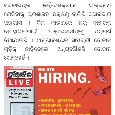
ସରକାରଙ୍କ ନିର୍ଦ୍ଦେଶକ୍ରମେ ସଂକ୍ରମଣ
ରୋକିବାକୁ ପ୍ରଶାସନ ପକ୍ଷରୁ ଚାଲିଛି ଯୋରଦାର୍
ପ୍ରୟାସ । ବିନା କାରଣରେ ଘରୁ ବାହାରକୁ
ନବାହାରିବାପାଇଁ ଅଞ୍ଚଳବାସୀଙ୍କୁ ପରାମର୍ଶ
ଦିଆଯାଉଛି । ଅତ୍ୟାବଶ୍ୟକ ସାମଗ୍ରୀ ଦୋକାନ
ଗୁଡ଼ିକୁ ଛାଡ଼ିଦେଲେ ଅନ୍ୟକୌଣସି ଦୋକାନ
ଖୋଲୁନାହିଁ ।