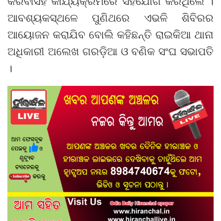
କରିବାସହ କାର୍ଯ୍ୟକ୍ରମରେ ସହଯୋଗ କରିଥିଲେ ।
ଆବଶ୍ୟକସ୍ଥଳେ ପୁଣିଥରେ ଏଭଳି ଶିବିରର
ଆୟୋଜନ କରାଯିବ ବୋଲି କହିଛନ୍ତି ରାଇକିଆ ଥାନା
ଅଧିକାରୀ ଅଲେଖ ଗରଡ଼ିଆ ଓ ବଣିକ ସଂଘ ସଭାପତି
।