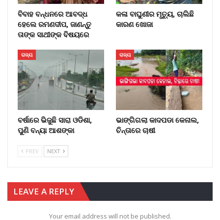
ବିବାହ ବନ୍ଧନରେ ଆବଦ୍ଧ
କଳା ବାଘୁଣୀର ମୃତ୍ୟୁ, ଚାଲିଛି
ହେଲେ ରମଣଦୀପ, ଜାଣନ୍ତୁ
କାରଣ ଖୋଜା
ତାଙ୍କ ସାଥୀଙ୍କ ବିଷୟରେ
ରାଜ୍ୟ
ରାଜ୍ୟ
ବର୍ଷାରେ ଭିଜୁଛି ସାରା ଓଡିଶା,
ଭାଙ୍ଗିଗଲା କାଦପଡା କେନାଲ,
ପୁଣି ବନ୍ୟା ଆଶଙ୍କା
ଚିନ୍ତାରେ ଚାଷୀ
PREV
NEXT
LEAVE A REPLY
Your email address will not be published.