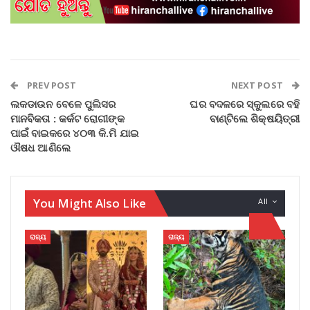
PREV POST
NEXT POST
ଲକଡାଉନ ବେଳେ ପୁଲିସର
ଘର ବଦଳରେ ସ୍କୁଲରେ ବହି
ମାନବିକତା : କର୍କଟ ରୋଗୀଙ୍କ
ବାଣ୍ଟିଲେ ଶିକ୍ଷୟିତ୍ରୀ
ପାଇଁ ବାଇକରେ ୪୦୩ କି.ମି ଯାଇ
ଔଷଧ ଆଣିଲେ
You Might Also Like
All
ରାଜ୍ୟ
ରାଜ୍ୟ