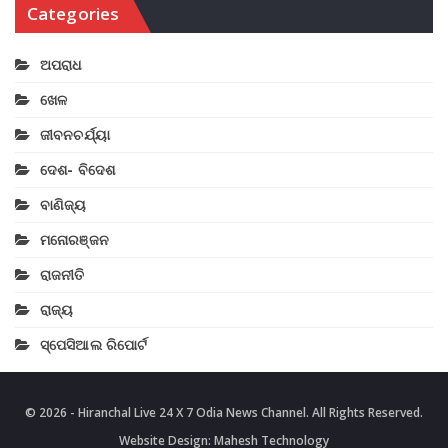
Categories
ଅପରାଧ
ଖେଳ
ଜୀବନଚର୍ଯ୍ୟା
ଦେଶ- ବିଦେଶ
ବାଣିଜ୍ୟ
ମନୋରଞ୍ଜନ
ରାଜନୀତି
ରାଜ୍ୟ
ସ୍ପେସିଆଲ ରିପୋର୍ଟ
© 2026 - Hiranchal Live 24 X 7 Odia News Channel. All Rights Reserved.
Website Design:
Mahesh Technology