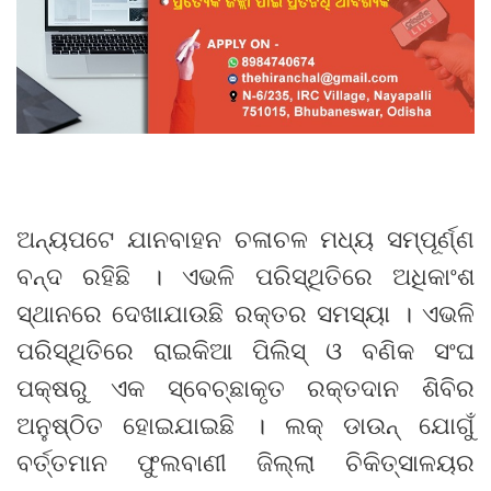
ଅନ୍ୟପଟେ ଯାନବାହନ ଚଳାଚଳ ମଧ୍ୟ ସମ୍ପୂର୍ଣ୍ଣ
ବନ୍ଦ ରହିଛି । ଏଭଳି ପରିସ୍ଥିତିରେ ଅଧିକାଂଶ
ସ୍ଥାନରେ ଦେଖାଯାଉଛି ରକ୍ତର ସମସ୍ୟା । ଏଭଳି
ପରିସ୍ଥିତିରେ ରାଇକିଆ ପିଲିସ୍ ଓ ବଣିକ ସଂଘ
ପକ୍ଷରୁ ଏକ ସ୍ବେଚ୍ଛାକୃତ ରକ୍ତଦାନ ଶିବିର
ଅନୁଷ୍ଠିତ ହୋଇଯାଇଛି । ଲକ୍ ଡାଉନ୍ ଯୋଗୁଁ
ବର୍ତ୍ତମାନ ଫୁଲବାଣୀ ଜିଲ୍ଲା ଚିକିତ୍ସାଳୟର