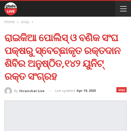
Home
ରାଜ୍ୟ
ରାଇକିଆ ପୋଲିସ୍ ଓ ବଣିକ ସଂଘ
ପକ୍ଷରୁ ସ୍ବେଚ୍ଛାକୃତ ରକ୍ତଦାନ
ଶିବିର ଅନୁଷ୍ଠିତ,୧୪୨ ୟୁନିଟ୍
ରକ୍ତ ସଂଗ୍ରହ
ରାଜ୍ୟ
Last updated
Apr 19, 2020
By
Hiranchal Live