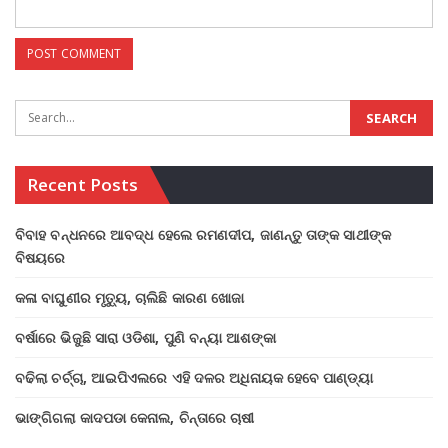
Recent Posts
ବିବାହ ବନ୍ଧନରେ ଆବଦ୍ଧ ହେଲେ ରମଣଦୀପ, ଜାଣନ୍ତୁ ତାଙ୍କ ସାଥୀଙ୍କ
ବିଷୟରେ
କଳା ବାଘୁଣୀର ମୃତ୍ୟୁ, ଚାଲିଛି କାରଣ ଖୋଜା
ବର୍ଷାରେ ଭିଜୁଛି ସାରା ଓଡିଶା, ପୁଣି ବନ୍ୟା ଆଶଙ୍କା
ବଢିଲା ଚର୍ଚ୍ଚା, ଆଇପିଏଲରେ ଏହି ଦଳର ଅଧିନାୟକ ହେବେ ପାଣ୍ଡ୍ୟା
ଭାଙ୍ଗିଗଲା କାଦପଡା କେନାଲ, ଚିନ୍ତାରେ ଚାଷୀ