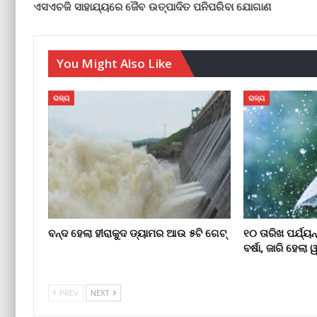
ଏସଏଚଜି ସାହାଯ୍ୟରେ ଜୈବ ଉତ୍ପାଦିତ ପନିପରିବା ଯୋଗାଣ
You Might Also Like
ରାଜ୍ୟ
ରାଜ୍ୟ
ବନ୍ଦ ହେଲା ହୀରାକୁଦ ଡ୍ୟାମର ଆଉ ୫ଟି ଗେଟ୍
୧୦ ତାରିଖ ପର୍ଯ୍ୟ
ବର୍ଷା, ଜାରି ହେଲା ୱାର
PREV
NEXT