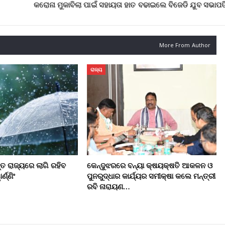
କରୋନା ମୁକାବିଲା ପାଇଁ ସହାୟତା ହାତ ବଢାଇଲେ ବିଜେଡି ଯୁବ ସଭାପତ
More From Author
ରାଜ୍ୟ
ନ୍ତ ରାଜ୍ୟରେ ଲାଗି ରହିବ
କେନ୍ଦୁଝରରେ ବନ୍ୟା କ୍ଷୟକ୍ଷତି ଆକଳନ ଓ
୍ଣ୍ଣିଂ
ପୁନରୁଦ୍ଧାର କାର୍ଯ୍ୟର ସମୀକ୍ଷା କଲେ ମନ୍ତ୍ରୀ
ରବି ନାରାୟଣ…