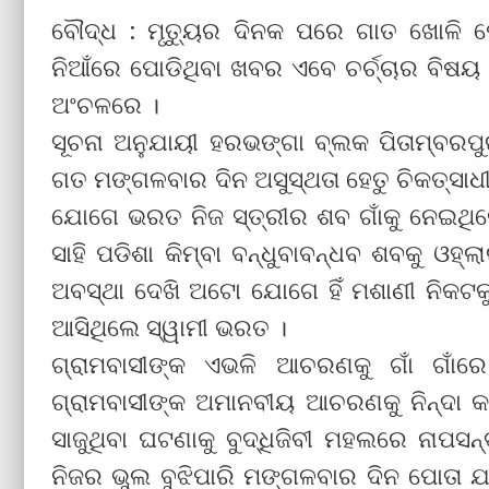
ବୌଦ୍ଧ : ମୃତ୍ୟୁର ଦିନକ ପରେ ଗାତ ଖୋଳି ପ
ନିଆଁରେ ପୋଡିଥିବା ଖବର ଏବେ ଚର୍ଚ୍ଚାର ବିଷୟ
ଅଂଚଳରେ ।
ସୂଚନା ଅନୁଯାୟୀ ହରଭଙ୍ଗା ବ୍ଲକ ପିତାମ୍ବରପୁ
ଗତ ମଙ୍ଗଳବାର ଦିନ ଅସୁସ୍ଥତା ହେତୁ ଚିକତ୍ସାଧୀ
ଯୋଗେ ଭରତ ନିଜ ସ୍ତ୍ରୀର ଶବ ଗାଁକୁ ନେଇଥିଲ
ସାହି ପଡିଶା କିମ୍ବା ବନ୍ଧୁବାବନ୍ଧବ ଶବକୁ ଓହ
ଅବସ୍ଥା ଦେଖି ଅଟୋ ଯୋଗେ ହିଁ ମଶାଣୀ ନିକଟ
ଆସିଥିଲେ ସ୍ୱାମୀ ଭରତ ।
ଗ୍ରାମବାସୀଙ୍କ ଏଭଳି ଆଚରଣକୁ ଗାଁ ଗାଁ
ଗ୍ରାମବାସୀଙ୍କ ଅମାନବୀୟ ଆଚରଣକୁ ନିନ୍ଦା କ
ସାଜୁଥିବା ଘଟଣାକୁ ବୁଦ୍ଧିଜିବୀ ମହଲରେ ନାପସ
ନିଜର ଭୁଲ ବୁଝିପାରି ମଙ୍ଗଳବାର ଦିନ ପୋତା 