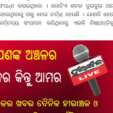
ଂପନ୍ନ କରାଇଥିଲେ । ଗୋଟିଏ ଶବର ଦୁଇଦୁଇ ଥ
ଥିବାରୁ ତାକୁ ନେଇ ଚର୍ଚ୍ଚା ହେଉଛି । ଯାହାବି ହେ
୍ତବ୍ୟ ସଂପାଦନ କରିଥିବାରୁ ଏଭଳି ନିଷ୍ପତ୍ତିକ