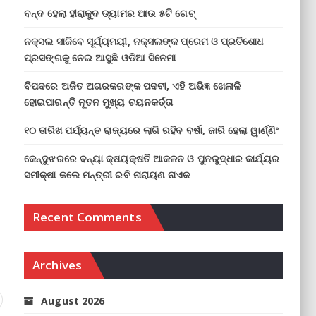
ବନ୍ଦ ହେଲା ହୀରାକୁଦ ଡ୍ୟାମର ଆଉ ୫ଟି ଗେଟ୍
ନକ୍ସଲ ସାଜିବେ ସୂର୍ଯ୍ୟମୟୀ, ନକ୍ସଲଙ୍କ ପ୍ରେମ ଓ ପ୍ରତିଶୋଧ
ପ୍ରସଙ୍ଗକୁ ନେଇ ଆସୁଛି ଓଡିଆ ସିନେମା
ବିପଦରେ ଅଜିତ ଅଗରକରଙ୍କ ପଦବୀ, ଏହି ଅଭିଜ୍ଞ ଖେଳାଳି
ହୋଇପାରନ୍ତି ନୂତନ ମୁଖ୍ୟ ଚୟନକର୍ତ୍ତା
୧୦ ତାରିଖ ପର୍ଯ୍ୟନ୍ତ ରାଜ୍ୟରେ ଲାଗି ରହିବ ବର୍ଷା, ଜାରି ହେଲା ୱାର୍ଣ୍ଣିଂ
କେନ୍ଦୁଝରରେ ବନ୍ୟା କ୍ଷୟକ୍ଷତି ଆକଳନ ଓ ପୁନରୁଦ୍ଧାର କାର୍ଯ୍ୟର
ସମୀକ୍ଷା କଲେ ମନ୍ତ୍ରୀ ରବି ନାରାୟଣ ନାଏକ
Recent Comments
Archives
August 2026