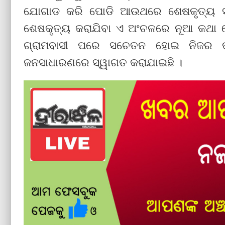
ଯୋଗାଡ କରି ପୋଡି ଆଉଥରେ ଶେଷକୃତ୍ୟ ସ
ଶେଷକୃତ୍ୟ କରାଯିବା ଏ ଅଂଚଳରେ ନୂଆ କଥା ହୋଇ
ଗ୍ରାମବାସୀ ପରେ ସଚେତନ ହୋଇ ନିଜର କର୍ତ
ଜନସାଧାରଣରେ ସ୍ୱାଗତ କରାଯାଇଛି ।