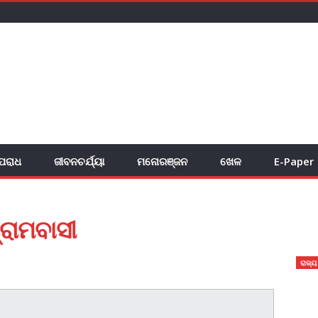
ପରାଧ
ଜୀବନଚର୍ଯ୍ୟା
ମନୋରଞ୍ଜନ
ଖେଳ
E-Paper
ରାମବାସୀ
ରାଜ୍ୟ