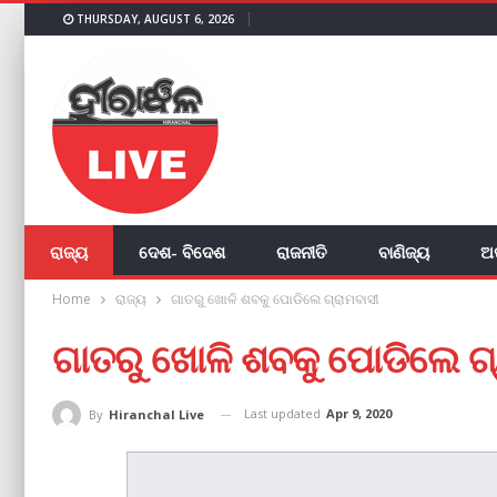
THURSDAY, AUGUST 6, 2026
ରାଜ୍ୟ
ଦେଶ- ବିଦେଶ
ରାଜନୀତି
ବାଣିଜ୍ୟ
ଅ
Home
ରାଜ୍ୟ
ଗାତରୁ ଖୋଳି ଶବକୁ ପୋଡିଲେ ଗ୍ରାମବାସୀ
ଗାତରୁ ଖୋଳି ଶବକୁ ପୋଡିଲେ ଗ୍
Last updated
Apr 9, 2020
By
Hiranchal Live