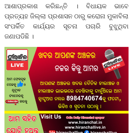
ଆଶାପ୍ରକାଶ କରିଛନ୍ତି । ବିଧାୟକ ଭାବେ
ପ୍ରତ୍ୟହ ଜିଲ୍ଲା ପ୍ରଶାସନ ଠାରୁ କରୋନା ମୁକାବିଲା
ସଂପର୍କିତ କାର୍ଯ୍ୟର ସୂଚନା ପଚାରି ବୁଝୁଥିବା
ଜଣାପଡିଛି ।