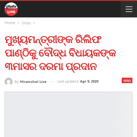
Home
ରାଜ୍ୟ
ମୁଖ୍ୟମନ୍ତ୍ରୀଙ୍କ ରିଲିଫ
ପାଣ୍ଠିକୁ ବୌଦ୍ଧ ବିଧାୟକଙ୍କ
୩ମାସର ଦରମା ପ୍ରଦାନ
ରାଜ୍ୟ
Last updated
Apr 9, 2020
By
Hiranchal Live