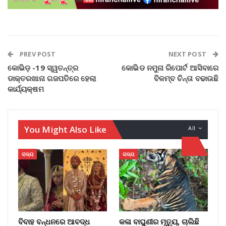
PREV POST
NEXT POST
କୋଭିଡ଼ -19 ସ୍ୱତନ୍ତ୍ର
କୋଭିଡ ନମୁନା ରିପୋର୍ଟ ଆସିବାରେ
ଡାକ୍ତରଖାନା ଗଜପତିରେ ହେଲା
ବିଳମ୍ବ ଚିନ୍ତା ବଢାଉଛି
କାର୍ଯ୍ୟକ୍ଷମ
You Might Also Like
All
ରାଜ୍ୟ
ରାଜ୍ୟ
ବିବାହ ବନ୍ଧନରେ ଆବଦ୍ଧ
କଳା ବାଘୁଣୀର ମୃତ୍ୟୁ, ଚାଲିଛି