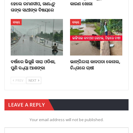
ହେଲେ ରମଣଦୀପ, ଜାଣନ୍ତୁ
କାରଣ ଖୋଜା
ତାଙ୍କ ସାଥୀଙ୍କ ବିଷୟରେ
ରାଜ୍ୟ
ରାଜ୍ୟ
ବର୍ଷାରେ ଭିଜୁଛି ସାରା ଓଡିଶା,
ଭାଙ୍ଗିଗଲା କାଦପଡା କେନାଲ,
ପୁଣି ବନ୍ୟା ଆଶଙ୍କା
ଚିନ୍ତାରେ ଚାଷୀ
PREV
NEXT
LEAVE A REPLY
Your email address will not be published.