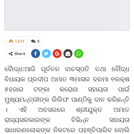
1,033
0
Share
ବୈାଦ୍ଧ:ଆଜି ପୂର୍ବତନ ବାଚସ୍ପତି ତଥା ବୌଦ୍ଧ
ବିଧାୟକ ପ୍ରଦୀପ ଅମାତ ୩ମାସର ଦରମା ୧ଲକ୍ଷ
୫ହଜାର ଟଙ୍କା କରୋନା ସହାୟତା ପାଇଁ
ମୁଖ୍ୟମନ୍ତ୍ରୀଙ୍କ ରିଲିଫ ପାଣ୍ଠିକୁ ଦାନ କରିଛନ୍ତି
। ଏହି ଅବସରରେ ଶ୍ରୀଯୁକ୍ତ ଅମାତ
ରାଜ୍ୟସରକାରଙ୍କ ବିଭିନ୍ନ ସହାୟତା
ସାଧାରଣଲୋକଙ୍କ ନିକଟରେ ପହଞ୍ଚିପାରିବ ବୋଲି