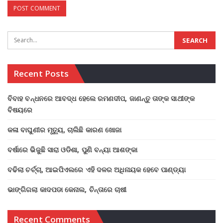
Recent Posts
ବିବାହ ବନ୍ଧନରେ ଆବଦ୍ଧ ହେଲେ ରମଣଦୀପ, ଜାଣନ୍ତୁ ତାଙ୍କ ସାଥୀଙ୍କ
ବିଷୟରେ
କଳା ବାଘୁଣୀର ମୃତ୍ୟୁ, ଚାଲିଛି କାରଣ ଖୋଜା
ବର୍ଷାରେ ଭିଜୁଛି ସାରା ଓଡିଶା, ପୁଣି ବନ୍ୟା ଆଶଙ୍କା
ବଢିଲା ଚର୍ଚ୍ଚା, ଆଇପିଏଲରେ ଏହି ଦଳର ଅଧିନାୟକ ହେବେ ପାଣ୍ଡ୍ୟା
ଭାଙ୍ଗିଗଲା କାଦପଡା କେନାଲ, ଚିନ୍ତାରେ ଚାଷୀ
Recent Comments