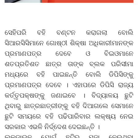
ସେହିପରି ବହି ବଣ୍ଟନ କରାଗଲା ବୋଲି
ସିଆରସିସିମାନେ ଗୋଷ୍ଠୀ ଶିକ୍ଷା ଅଧିକାରୀମାନଙ୍କ
ପ୍ରମାଣପତ୍ର ଦେବେ ଓ ବିଇଓମାନେ
ଶତପ୍ରତିଶତ ଛାତ୍ର ତାଙ୍କ ବ୍ଲକ ପରିସୀମା
ମଧ୍ୟରେ ବହି ପାଇଛନ୍ତି ବୋଲି ଡିପିସିଙ୍କୁ
ପ୍ରମାଣପତ୍ର ଦେବେ । ଏହାପରେ ଡିପିସି ରାଜ୍ୟ
କର୍ତ୍ତୃପକ୍ଷଙ୍କୁ ଜଣାଇବେ । ବିଦ୍ୟାଳୟ ଛୁଟି
ଥିବାରୁ ଛାତ୍ରଛାତ୍ରୀଙ୍କୁ ବହି ଦିଆଗଲେ ସେମାନେ
ଛୁଟି ସମୟରେ ବହି ପଢିପାରିବାର ଲକ୍ଷ୍ୟ ନେଇ
ସରକାର ଏଭଳି ନିର୍ଦ୍ଦେଶ ଦେଇଛନ୍ତି ।
ଲକଡାଉନ ଯୋଗୁଁ ଛୁଟିର ମଜା ନେଉଥିବା