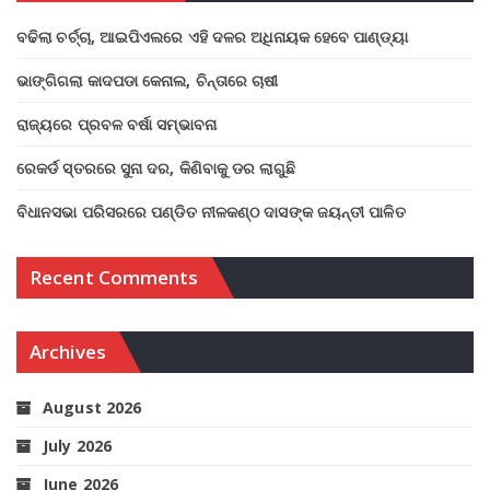
ବଢିଲା ଚର୍ଚ୍ଚା, ଆଇପିଏଲରେ ଏହି ଦଳର ଅଧିନାୟକ ହେବେ ପାଣ୍ଡ୍ୟା
ଭାଙ୍ଗିଗଲା କାଦପଡା କେନାଲ, ଚିନ୍ତାରେ ଚାଷୀ
ରାଜ୍ୟରେ ପ୍ରବଳ ବର୍ଷା ସମ୍ଭାବନା
ରେକର୍ଡ ସ୍ତରରେ ସୁନା ଦର, କିଣିବାକୁ ଡର ଲାଗୁଛି
ବିଧାନସଭା ପରିସରରେ ପଣ୍ଡିତ ନୀଳକଣ୍ଠ ଦାସଙ୍କ ଜୟନ୍ତୀ ପାଳିତ
Recent Comments
Archives
August 2026
July 2026
June 2026