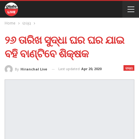
Home
ରାଜ୍ୟ
୨୬ ତାରିଖ ସୁଦ୍ଧା ଘର ଘର ଯାଇ
ବହି ବାଣ୍ଟିବେ ଶିକ୍ଷକ
ରାଜ୍ୟ
Last updated
Apr 20, 2020
By
Hiranchal Live