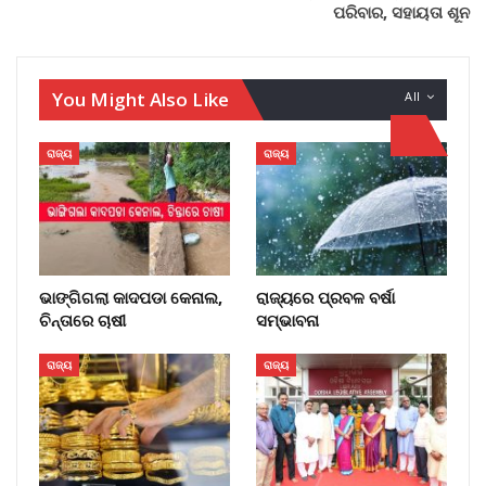
ପରିବାର, ସହାୟତା ଶୂନ
You Might Also Like
All
ରାଜ୍ୟ
ରାଜ୍ୟ
ଭାଙ୍ଗିଗଲା କାଦପଡା କେନାଲ,
ରାଜ୍ୟରେ ପ୍ରବଳ ବର୍ଷା
ଚିନ୍ତାରେ ଚାଷୀ
ସମ୍ଭାବନା
ରାଜ୍ୟ
ରାଜ୍ୟ