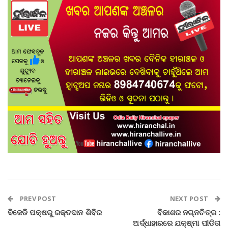
PREV POST
NEXT POST
ବିଜେଡି ପକ୍ଷରୁ ରକ୍ତଦାନ ଶିବିର
ବିକାଶର ନଗ୍ନଚିତ୍ର :
ଅର୍ଦ୍ଧାହାରରେ ଯକ୍ଷ୍ମା ପୀଡିତା