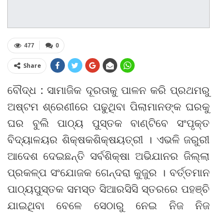
477
0
Share
ବୌଦ୍ଧ : ସାମାଜିକ ଦୂରତାକୁ ପାଳନ କରି ପ୍ରଥମରୁ
ଅଷ୍ଟମ ଶ୍ରେଣୀରେ ପଢୁଥିବା ପିଲାମାନଙ୍କ ଘରକୁ
ଘର ବୁଲି ପାଠ୍ୟ ପୁସ୍ତକ ବାଣ୍ଟିବେ ସଂପୃକ୍ତ
ବିଦ୍ୟାଳୟର ଶିକ୍ଷକଶିକ୍ଷୟତ୍ରୀ । ଏଭଳି ଜରୁରୀ
ଆଦେଶ ଦେଇଛନ୍ତି ସର୍ବଶିକ୍ଷା ଅଭିଯାନର ଜିଲ୍ଲା
ପ୍ରକଳ୍ପ ସଂଯୋଜକ ଗେନ୍ଦରା କୁଜୁର । ବର୍ତ୍ତମାନ
ପାଠ୍ୟପୁସ୍ତକ ସମସ୍ତ ସିଆରସିସି ସ୍ତରରେ ପହଞ୍ଚି
ଯାଇଥିବା ବେଳେ ସେଠାରୁ ନେଇ ନିଜ ନିଜ