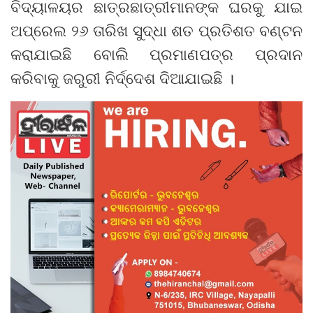
ବିଦ୍ୟାଳୟର ଛାତ୍ରଛାତ୍ରୀମାନଙ୍କ ଘରକୁ ଯାଇ
ଅପ୍ରେଲ ୨୬ ତାରିଖ ସୁଦ୍ଧା ଶତ ପ୍ରତିଶତ ବଣ୍ଟନ
କରାଯାଇଛି ବୋଲି ପ୍ରମାଣପତ୍ର ପ୍ରଦାନ
କରିବାକୁ ଜରୁରୀ ନିର୍ଦ୍ଦେଶ ଦିଆଯାଇଛି ।