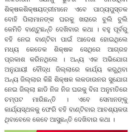
ଶିକ୍ଷକଶିକ୍ଷୟତ୍ରୀମାନେ ଏବେ ପାଠ୍ୟପୁସ୍ତକ
ବୋହି ପିଲାମାନଙ୍କ ଘରକୁ ଖରାରେ ବୁଲି ବୁଲି
କେମିତି ବାଣ୍ଟୁଛନ୍ତି ଦେଖିବାର କଥା । ବହୁ ପୂର୍ବରୁ
ବହି ନେଇ ବାଣ୍ଟିବା ପାଇଁ ଆଦେଶ ହୋଇଥିଲେ
ମଧ୍ୟ କେତେକ ଶିକ୍ଷକ ସେଥିରେ ଆଗ୍ରହ
ପ୍ରକାଶ କରିନଥିଲେ । ଅନ୍ୟ ଏକ ଅଭିଯୋଗ
ଅନୁଯାୟୀ ବୌଦ୍ଧ ଜିଲ୍ଲାରେ କାର୍ଯ୍ୟ କରୁଥିବା
ଅନ୍ୟ ଜିଲ୍ଲାର କିଛି ଶିକ୍ଷକ ଲକଡାଉନର ସୁଯୋଗ
ନେଇ ଜିଲ୍ଲା ଛାଡି ନିଜ ନିଜ ଘରକୁ ବିନା ଅନୁମତିରେ
ଚମ୍ପଟ ମାରିଛନ୍ତି । ଏବେ ସେମାନଙ୍କୁ
କାର୍ଯ୍ୟସ୍ଥଳକୁ ଫେରି ବହି ବାଣ୍ଟିବାର ଆବଶ୍ୟକତା
ଥିବାବେଳେ କେବେ ଆସୁଛନ୍ତି ଦେଖିବାର କଥା ।