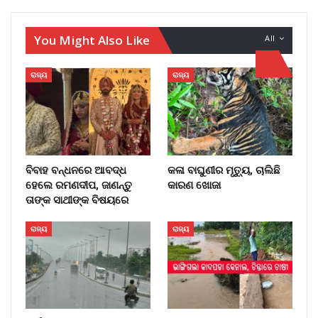
You Might Also Like
All
ରାଜ୍ୟ
ରାଜ୍ୟ
ବିବାହ ବନ୍ଧନରେ ଆବଦ୍ଧ
କଳା ବାଘୁଣୀର ମୃତ୍ୟୁ, ଚାଲିଛି
ହେଲେ ରମଣଦୀପ, ଜାଣନ୍ତୁ
କାରଣ ଖୋଜା
ତାଙ୍କ ସାଥୀଙ୍କ ବିଷୟରେ
ରାଜ୍ୟ
ରାଜ୍ୟ