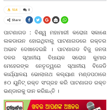
514
0
Share
ପାଟଣାଗଡ : ବିଶ୍ୱ ମହାମାରୀ କରୋନା ସକାଶେ
ଲକଡାଉନ ହୋଇଥିବାରୁ ପାଟଣାଗଡରେ ରକ୍ତର
ଅଭାବ ଦେଖାଦେଇଛି । ପାଟଣାଗଡ ବିଜୁ ଜନତା
ଦଳର ସ୍ଥାନୀୟ ବିଧାୟକ ସରୋଜ କୁମାର
ମେହେରଙ୍କ ନେତୃତ୍ୱରେ ସ୍ଥାନୀୟ ବିଜେଡି
କାର୍ଯ୍ୟାଳୟ ଭୋଲାନାଥ କଲ୍ୟାଣ ମଣ୍ଡପଠାରେ
୫୦ ୟୁନିଟ୍ ରକ୍ତ ସଂଗ୍ରହ କରି ପାଟଣାଗଡ ରକ୍ତ
ଭଣ୍ଡାରକୁ ଦାନ କରିଛନ୍ତି ।