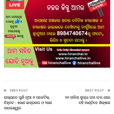
PREV POST
NEXT POST
ରାଜ୍ୟରେ ପୁଣି ନୂଆ ୭ ପଜେଟିଭ୍
୨୬ ତାରିଖ ସୁଦ୍ଧା ଘର ଘର ଯାଇ
ଚିହ୍ନଟ : ୫ଜଣ ଭଦ୍ରକର ଓ ୨ଜଣ
ବହି ବାଣ୍ଟିବେ ଶିକ୍ଷକ
ବାଲେଶ୍ୱର