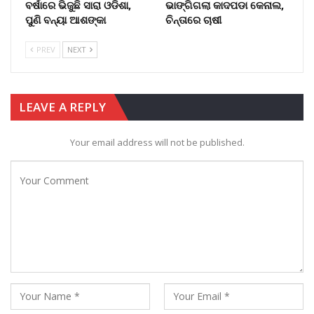
ବର୍ଷାରେ ଭିଜୁଛି ସାରା ଓଡିଶା,
ଭାଙ୍ଗିଗଲା କାଦପଡା କେନାଲ,
ପୁଣି ବନ୍ୟା ଆଶଙ୍କା
ଚିନ୍ତାରେ ଚାଷୀ
PREV
NEXT
LEAVE A REPLY
Your email address will not be published.