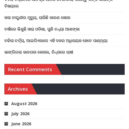
ବିଷୟରେ
କଳା ବାଘୁଣୀର ମୃତ୍ୟୁ, ଚାଲିଛି କାରଣ ଖୋଜା
ବର୍ଷାରେ ଭିଜୁଛି ସାରା ଓଡିଶା, ପୁଣି ବନ୍ୟା ଆଶଙ୍କା
ବଢିଲା ଚର୍ଚ୍ଚା, ଆଇପିଏଲରେ ଏହି ଦଳର ଅଧିନାୟକ ହେବେ ପାଣ୍ଡ୍ୟା
ଭାଙ୍ଗିଗଲା କାଦପଡା କେନାଲ, ଚିନ୍ତାରେ ଚାଷୀ
Recent Comments
Archives
August 2026
July 2026
June 2026