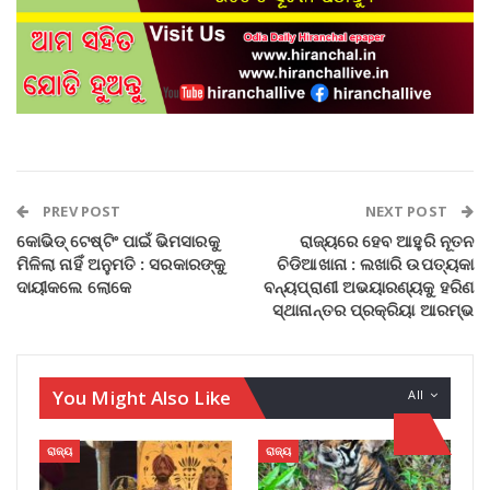
PREV POST
NEXT POST
କୋଭିଡ୍ ଟେଷ୍ଟିଂ ପାଇଁ ଭିମସାରକୁ
ରାଜ୍ୟରେ ହେବ ଆହୁରି ନୂତନ
ମିଳିଲା ନାହିଁ ଅନୁମତି : ସରକାରଙ୍କୁ
ଚିଡିଆଖାନା : ଲଖାରି ଉପତ୍ୟକା
ଦାୟୀକଲେ ଲୋକେ
ବନ୍ୟପ୍ରାଣୀ ଅଭୟାରଣ୍ୟକୁ ହରିଣ
ସ୍ଥାନାନ୍ତର ପ୍ରକ୍ରିୟା ଆରମ୍ଭ
You Might Also Like
All
ରାଜ୍ୟ
ରାଜ୍ୟ