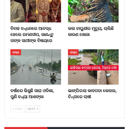
ବିବାହ ବନ୍ଧନରେ ଆବଦ୍ଧ
କଳା ବାଘୁଣୀର ମୃତ୍ୟୁ, ଚାଲିଛି
ହେଲେ ରମଣଦୀପ, ଜାଣନ୍ତୁ
କାରଣ ଖୋଜା
ତାଙ୍କ ସାଥୀଙ୍କ ବିଷୟରେ
ରାଜ୍ୟ
ରାଜ୍ୟ
ବର୍ଷାରେ ଭିଜୁଛି ସାରା ଓଡିଶା,
ଭାଙ୍ଗିଗଲା କାଦପଡା କେନାଲ,
ପୁଣି ବନ୍ୟା ଆଶଙ୍କା
ଚିନ୍ତାରେ ଚାଷୀ
PREV
NEXT