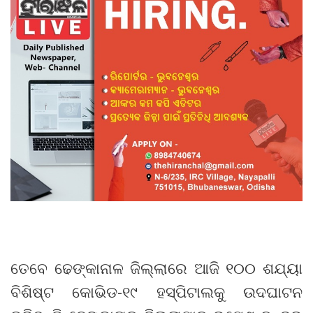
ତେବେ ଢେଙ୍କାନାଳ ଜିଲ୍ଲାରେ ଆଜି ୧୦୦ ଶଯ୍ୟା
ବିଶିଷ୍ଟ କୋଭିଡ-୧୯ ହସ୍ପିଟାଲକୁ ଉଦଘାଟନ