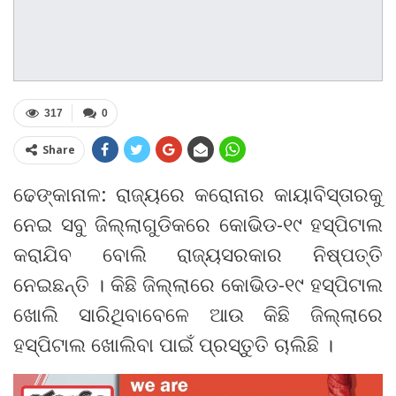
317
0
Share
ଢେଙ୍କାନାଳ: ରାଜ୍ୟରେ କରୋନାର କାୟାବିସ୍ତାରକୁ
ନେଇ ସବୁ ଜିଲ୍ଲାଗୁଡିକରେ କୋଭିଡ-୧୯ ହସ୍ପିଟାଲ
କରାଯିବ ବୋଲି ରାଜ୍ୟସରକାର ନିଷ୍ପତ୍ତି
ନେଇଛନ୍ତି । କିଛି ଜିଲ୍ଲାରେ କୋଭିଡ-୧୯ ହସ୍ପିଟାଲ
ଖୋଲି ସାରିଥିବାବେଳେ ଆଉ କିଛି ଜିଲ୍ଲାରେ
ହସ୍ପିଟାଲ ଖୋଲିବା ପାଇଁ ପ୍ରସ୍ତୁତି ଚାଲିଛି ।