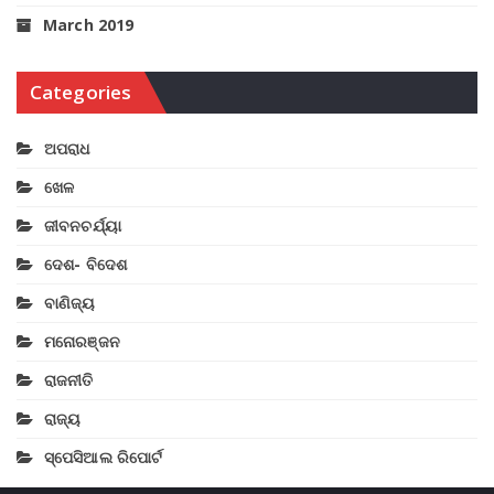
March 2019
Categories
ଅପରାଧ
ଖେଳ
ଜୀବନଚର୍ଯ୍ୟା
ଦେଶ- ବିଦେଶ
ବାଣିଜ୍ୟ
ମନୋରଞ୍ଜନ
ରାଜନୀତି
ରାଜ୍ୟ
ସ୍ପେସିଆଲ ରିପୋର୍ଟ