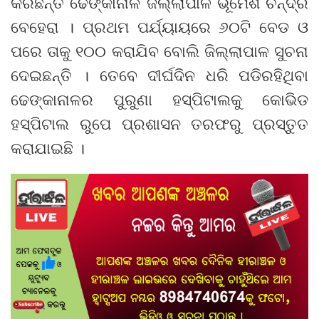
କରିଛନ୍ତି ଢେଙ୍କାନାଳ ଜିଲ୍ଲାପାଳ ଭୂମେଶ ଚନ୍ଦ୍ର
ବେହେରା । ପ୍ରଥମ ପର୍ଯ୍ୟାୟରେ ୬୦ଟି ବେଡ ଓ
ପରେ ତାକୁ ୧୦୦ କରାଯିବ ବୋଲି ଜିଲ୍ଲାପାଳ ସୁଚନା
ଦେଇଛନ୍ତି । ତେବେ ଦୀର୍ଘଦିନ ଧରି ପଡିରହିଥିବା
ଢେଙ୍କାନାଳର ପୁରୁଣା ହସ୍ପିଟାଲକୁ କୋଭିଡ
ହସ୍ପିଟାଲ ରୁପେ ପ୍ରଶାସନ ତରଫରୁ ପ୍ରସ୍ତୁତ
କରାଯାଇଛି ।