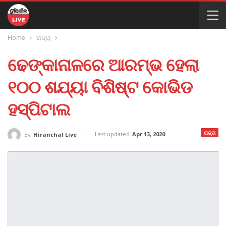
Home
ରାଜ୍ୟ
ଢେଙ୍କାନାଳରେ ଆରମ୍ଭ ହେଲା
୧୦୦ ଶଯ୍ୟା ବିଶିଷ୍ଟ କୋଭିଡ
ହସ୍ପିଟାଲ
ରାଜ୍ୟ
Last updated
Apr 13, 2020
By
Hiranchal Live