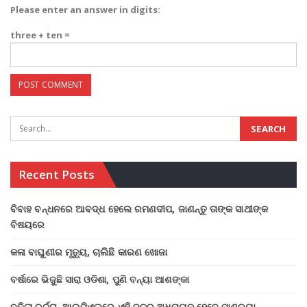
Please enter an answer in digits:
three + ten =
Recent Posts
ବିବାହ ବନ୍ଧନରେ ଆବଦ୍ଧ ହେଲେ ରମଣଦୀପ, ଜାଣନ୍ତୁ ତାଙ୍କ ସାଥୀଙ୍କ
ବିଷୟରେ
କଳା ବାଘୁଣୀର ମୃତ୍ୟୁ, ଚାଲିଛି କାରଣ ଖୋଜା
ବର୍ଷାରେ ଭିଜୁଛି ସାରା ଓଡିଶା, ପୁଣି ବନ୍ୟା ଆଶଙ୍କା
ବଢିଲା ଚର୍ଚ୍ଚା, ଆଇପିଏଲରେ ଏହି ଦଳର ଅଧିନାୟକ ହେବେ ପାଣ୍ଡ୍ୟା