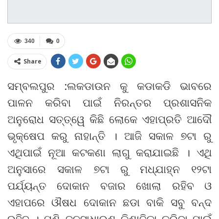
340
0
Share
ସମ୍ବଲପୁର :ଲକଡାଉନ କୁ କଡାକଡି ଭାବରେ
ପାଳନ କରିବା ପାଇଁ ନିରନ୍ତର ପ୍ରଶାସନିକ
ଅନୁରୋଧ ସତ୍ତ୍ୱେ କିଛି ଲୋକେ ଏହାପ୍ରତି ଆଦୌ
ଭୃକ୍ଷେପ କରୁ ନାହାନ୍ତି । ଆଜି ସକାଳ ୭ଟା ରୁ
ଏଥିପାଇଁ ନୂଆ କଟକଣା ଲାଗୁ କରାଯାଇଛି । ଏଥି
ଅନୁସାରେ ସକାଳ ୭ଟା ରୁ ମଧ୍ଯାହ୍ନ ୧୨ଟା
ପର୍ଯ୍ୟନ୍ତ ଦୋକାନ ବଜାର ଖୋଲା ରହିବ ଓ
ଏହାପରେ ଔଷଧ ଦୋକାନ ଛଡା ବାକି ସବୁ ବନ୍ଦ
ରହିବ । ପୁଣି ଜନସାଧାରଣ କିଣାବିକା କରିବା ପାଇଁ