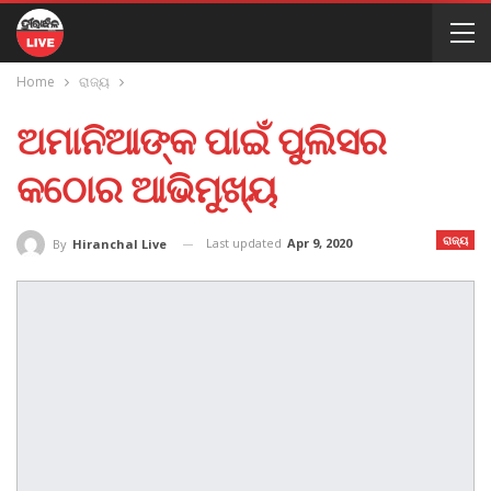
Home
ରାଜ୍ୟ
ଅମାନିଆଙ୍କ ପାଇଁ ପୁଲିସର
କଠୋର ଆଭିମୁଖ୍ୟ
ରାଜ୍ୟ
Last updated
Apr 9, 2020
By
Hiranchal Live