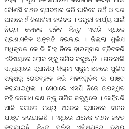
କୌଣସି ବାହନ ବ୍ଯବହାର କରି ପାରିବେ ନାହିଁ ଓ ଘର
ପାଖରେ ହିଁ କିଣାବିକା କରିବଜ । ଜରୁରୀ କାର୍ଯ୍ୟ ପାଇଁ
ନିୟମ କୋହଳ ରହିବ କିନ୍ତୁ ଏପରି ସ୍ଥଳେ
ପ୍ରଶାସନିକ ଅନୁମତି ଦରକାର । ଜିଲ୍ଲା ପୁଲିସ
ଅଧିକ୍ଷକ କେ ଭି ସିଂହ ନିଜେ ବାରମ୍ବାର ଟ୍ବିଟକରି
ଏବିଷୟରେ ଲୋକ ଙ୍କୁ ତାଗିଦ କରୁଛନ୍ତି । ଗତକାଲି
ସନ୍ଧ୍ୟାରେ ସ୍ଥାନୀୟ ଜିଲ୍ଲା ସ୍କୁଲ ଛକରେ ପୁଲିସ
ପକ୍ଷରୁ ରୋଡବ୍ଳକ କରି ବାହନଗୁଡିକ ର ଯାଞ୍ଚ
କରାଯାଇଥିଲା । ସେଠାରେ ଏସପି ନିଜେ ଉପସ୍ଥିତ
ରହି ଜନସାଧାରଣ ଙ୍କୁ ତାଗିଦ କରୁଥିଲେ । ସେହିପରି
ଆଜି ସକାଳେ ମଧ୍ୟ ଅନେକ ସ୍ଥାନରେ ବାହନ
ଯାଞ୍ଚ କରାଯାଇଛି । ଏଥିରେ ଅନେକ ବାହନ ଜବତ
କରାଯାଇଛି କିନ୍ତୁ ପୁଲିସ ଏବିଷୟରେ ତଥ୍ୟ