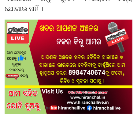
ଯୋଗାଉ ନାହିଁ ।