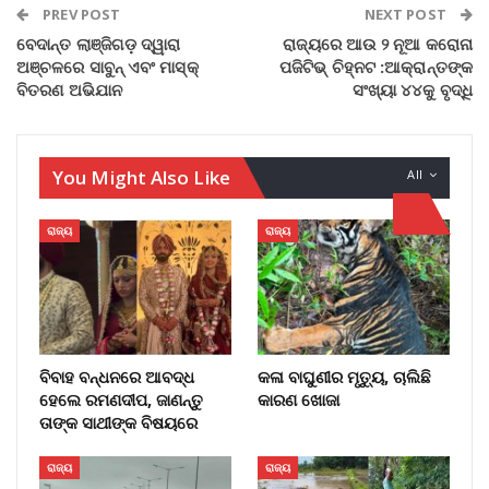
PREV POST
NEXT POST
ବେଦାନ୍ତ ଲାଞ୍ଜିଗଡ଼ ଦ୍ୱାରା
ରାଜ୍ୟରେ ଆଉ ୨ ନୂଆ କରୋନା
ଅଞ୍ଚଳରେ ସାବୁନ୍ ଏବଂ ମାସ୍କ୍
ପଜିଟିଭ୍ ଚିହ୍ନଟ :ଆକ୍ରାନ୍ତଙ୍କ
ବିତରଣ ଅଭିଯାନ
ସଂଖ୍ୟା ୪୪କୁ ବୃଦ୍ଧି
You Might Also Like
All
ରାଜ୍ୟ
ରାଜ୍ୟ
ବିବାହ ବନ୍ଧନରେ ଆବଦ୍ଧ
କଳା ବାଘୁଣୀର ମୃତ୍ୟୁ, ଚାଲିଛି
ହେଲେ ରମଣଦୀପ, ଜାଣନ୍ତୁ
କାରଣ ଖୋଜା
ତାଙ୍କ ସାଥୀଙ୍କ ବିଷୟରେ
ରାଜ୍ୟ
ରାଜ୍ୟ