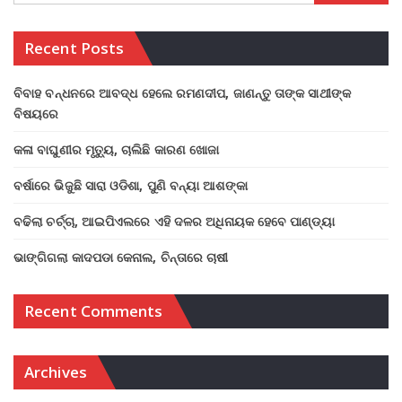
Recent Posts
ବିବାହ ବନ୍ଧନରେ ଆବଦ୍ଧ ହେଲେ ରମଣଦୀପ, ଜାଣନ୍ତୁ ତାଙ୍କ ସାଥୀଙ୍କ
ବିଷୟରେ
କଳା ବାଘୁଣୀର ମୃତ୍ୟୁ, ଚାଲିଛି କାରଣ ଖୋଜା
ବର୍ଷାରେ ଭିଜୁଛି ସାରା ଓଡିଶା, ପୁଣି ବନ୍ୟା ଆଶଙ୍କା
ବଢିଲା ଚର୍ଚ୍ଚା, ଆଇପିଏଲରେ ଏହି ଦଳର ଅଧିନାୟକ ହେବେ ପାଣ୍ଡ୍ୟା
ଭାଙ୍ଗିଗଲା କାଦପଡା କେନାଲ, ଚିନ୍ତାରେ ଚାଷୀ
Recent Comments
Archives