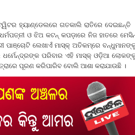
 ଟ୍ୱିଟର ହ୍ୟାଣ୍ଡେଲରେ ଗତକାଲି ରାତିରେ ଦେଇଛନ୍ତି 
ର୍ମପତ୍ନୀ ଓ ଝିଅ କଟନ୍ କପଡ଼ାରେ ନିଜ ହାତରେ ମେସିନ
ୀ ପାଞ୍ଚୋଟି ଲେଖାଏଁ ମାସ୍କ୍ ଅତିକମ୍‌ରେ ବନ୍ଧୁମାନଙ୍କ
େ ଧର୍ମେନ୍ଦ୍ରଙ୍କ ପରିବାର ଏହି ମାସ୍କ୍ ଓଡ଼ିଆ ଲୋକଙ୍କ
ାତ୍ରାରେ ପୂରଣ କରିପାରିବ ବୋଲି ଆଶା କରାଯାଉଛି ।