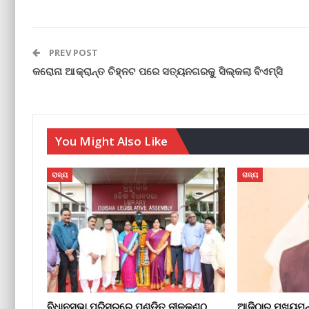
PREV POST
କରୋନା ଆକ୍ରାନ୍ତ ଚିହ୍ନଟ ପରେ ସତ୍ୟନଗରକୁ ସିଲ୍‌କଲା ବିଏମ୍‌ସି
You Might Also Like
ରାଜ୍ୟ
ରାଜ୍ୟ
ବିଧାନସଭା ପରିସରରେ ପଣ୍ଡିତ ନୀଳକଣ୍ଠ
ଆଜିଠାରୁ ମୁଖ୍ୟମନ୍