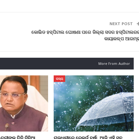
NEXT POST
କୋଭିଡ ହସ୍ପିଟାଲ ଘୋଷଣା ପରେ ଜିଲ୍ଲା ସଦର ହସ୍ପିଟାଲର
କାୟାକଳ୍ପ ଆରମ୍
More From Author
ରାଜ୍ୟ
ତ୍ରୀଙ୍କ ତିନି ଦିନିଆ
ରାଜଧାନୀରେ ରେକର୍ଡ ବର୍ଷା, ଆଜି ଏହି ସବୁ