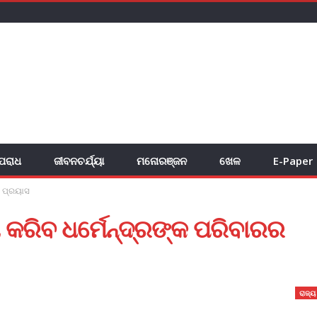
ପରାଧ
ଜୀବନଚର୍ଯ୍ୟା
ମନୋରଞ୍ଜନ
ଖେଳ
E-Paper
ର ପ୍ରୟାସ
 କରିବ ଧର୍ମେନ୍ଦ୍ରଙ୍କ ପରିବାରର
ରାଜ୍ୟ