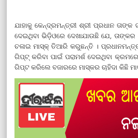
ଯାହାକୁ କେନ୍ଦ୍ରମନ୍ତ୍ରୀ ଶ୍ରୀ ପ୍ରଧାନ ତାଙ୍କ
ଦେଇଥିବା ଭିଡ଼ିଓରେ ଦେଖାଯାଉଛି ଯେ, ତାଙ୍କର ଧ
ଚଳାଇ ମାସ୍କ୍ ତିଆରି କରୁଛନ୍ତି । ପ୍ରଧାନମନ୍ତ୍ର
ଗିପ୍ଟ୍ କରିବା ପାଇଁ ପରାମର୍ଶ ଦେଇଥିବା କ୍ରମର
ଗିପ୍ଟ କରିଲେ ବଜାରରେ ମାସ୍କର ଚାହିଦା କିଛି ମ