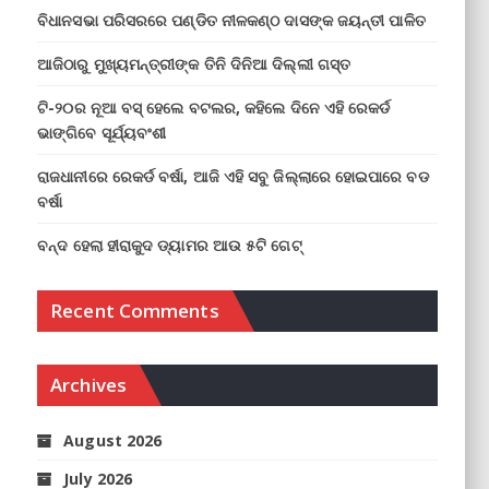
ବିଧାନସଭା ପରିସରରେ ପଣ୍ଡିତ ନୀଳକଣ୍ଠ ଦାସଙ୍କ ଜୟନ୍ତୀ ପାଳିତ
ଆଜିଠାରୁ ମୁଖ୍ୟମନ୍ତ୍ରୀଙ୍କ ତିନି ଦିନିଆ ଦିଲ୍ଲୀ ଗସ୍ତ
ଟି-୨୦ର ନୂଆ ବସ୍ ହେଲେ ବଟଲର, କହିଲେ ଦିନେ ଏହି ରେକର୍ଡ
ଭାଙ୍ଗିବେ ସୂର୍ଯ୍ୟବଂଶୀ
ରାଜଧାନୀରେ ରେକର୍ଡ ବର୍ଷା, ଆଜି ଏହି ସବୁ ଜିଲ୍ଲାରେ ହୋଇପାରେ ବଡ
ବର୍ଷା
ବନ୍ଦ ହେଲା ହୀରାକୁଦ ଡ୍ୟାମର ଆଉ ୫ଟି ଗେଟ୍
Recent Comments
Archives
August 2026
July 2026