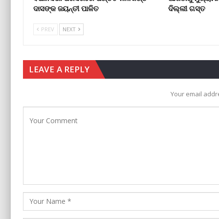
ଦାସଙ୍କ ଜୟନ୍ତୀ ପାଳିତ
ଦିଲ୍ଲୀ ଗସ୍ତ
PREV
NEXT
LEAVE A REPLY
Your email addre