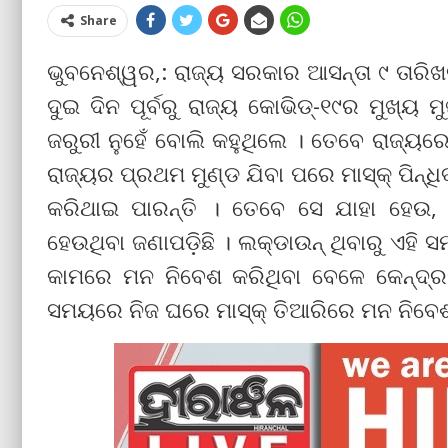
Share
ଭୁବନେଶ୍ୱର,: ରାଜ୍ୟ ସରକାର ଆସନ୍ତା ୯ ତାରିଖରୁ
ଦୁଇ ଦିନ ପୂର୍ବରୁ ରାଜ୍ୟ କୋଭିଡ୍‌-୧୯ର ମୁଖ୍ୟ ମ
ଜରୁରୀ ନୁହେଁ ବୋଲି କହୁଥିଲେ । ତେବେ ରାଜ୍ୟର
ରାଜ୍ୟର ପ୍ରଥମ ମୁଣ୍ଡ ଯିବା ପରେ ମାସ୍କ୍ ପିନ୍
କରିଥାଇ ପାରନ୍ତି । ତେବେ ସେ ଯାହା ହେଉ,
ହେଉଥିବା ଜଣାପଡ଼ିଛି । ଲକ୍‌ଡାଉନ୍ ଥିବାରୁ ଏହି
କାମରେ ମନ ନିବେଶ କରିଥିବା ବେଳେ କେନ୍ଦ୍ରମନ
ସମୟରେ ନିଜ ଘରେ ମାସ୍କ୍ ତିଆରିରେ ମନ ନିବେଶ 