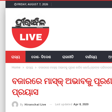
FRIDAY, AUGUST 7, 2026
ରାଜ୍ୟ
ଦେଶ- ବିଦେଶ
ରାଜନୀତି
ବାଣିଜ୍ୟ
ଅ
Home
ରାଜ୍ୟ
ବଜାରରେ ମାସ୍କ୍ ଅଭାବକୁ ପୂରଣ କରିବ ଧର୍ମେନ୍ଦ୍ରଙ୍କ ପରିବାର
ବଜାରରେ ମାସ୍କ୍ ଅଭାବକୁ ପୂରଣ
ପ୍ରୟାସ
Last updated
Apr 8, 2020
By
Hiranchal Live