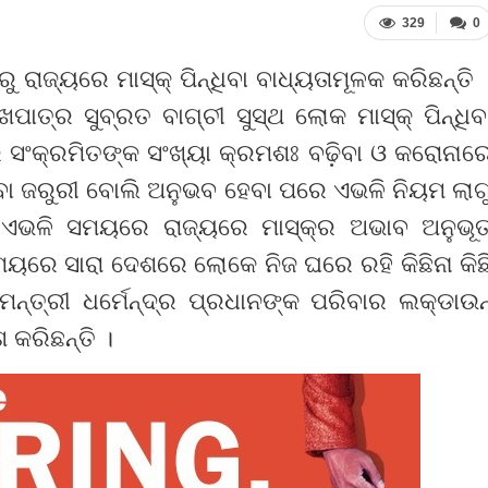
329
0
 ରାଜ୍ୟରେ ମାସ୍କ୍ ପିନ୍ଧିବା ବାଧ୍ୟତାମୂଳକ କରିଛନ୍ତି 
ୁଖପାତ୍ର ସୁବ୍ରତ ବାଗ୍‌ଚୀ ସୁସ୍ଥ ଲୋକ ମାସ୍କ୍ ପିନ୍ଧିବ
େ ସଂକ୍ରମିତଙ୍କ ସଂଖ୍ୟା କ୍ରମଶଃ ବଢ଼ିବା ଓ କରୋନାର
ଧିବା ଜରୁରୀ ବୋଲି ଅନୁଭବ ହେବା ପରେ ଏଭଳି ନିୟମ ଲାଗ
 ଏଭଳି ସମୟରେ ରାଜ୍ୟରେ ମାସ୍କ୍‌ର ଅଭାବ ଅନୁଭୂ
 ସମୟରେ ସାରା ଦେଶରେ ଲୋକେ ନିଜ ଘରେ ରହି କିଛିନା କିଛ
୍ତ୍ରୀ ଧର୍ମେନ୍ଦ୍ର ପ୍ରଧାନଙ୍କ ପରିବାର ଲକ୍‌ଡାଉନ
କରିଛନ୍ତି ।