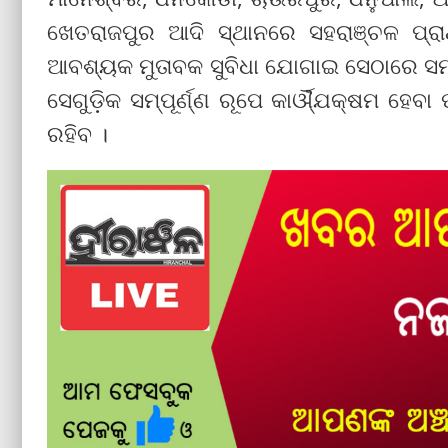
ଖେତରାଜପୁର ଆଦି ସ୍ଥାନରେ ସହରାଞ୍ଚଳ ପ୍ରାଥ
ଆବଶ୍ୟକ ମୁତାବକ ସୁବିଧା ଯୋଗାଇ ସେଠାରେ ସମସ୍ତ 
ସେଗୁଡ଼ିକ ସମ୍ପୂର୍ଣ୍ଣ ରୂପେ କାର୍ଔ୍ଯକ୍ଷମ ହେବା
ରହିବ ।