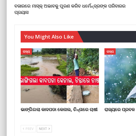
ବଜାରରେ ମାସ୍କ୍ ଅଭାବକୁ ପୂରଣ କରିବ ଧର୍ମେନ୍ଦ୍ରଙ୍କ ପରିବାରର
ପ୍ରୟାସ
You Might Also Like
ରାଜ୍ୟ
ରାଜ୍ୟ
ଭାଙ୍ଗିଗଲା କାଦପଡା କେନାଲ, ଚିନ୍ତାରେ ଚାଷୀ
ରାଜ୍ୟରେ ପ୍ରବଳ ବ
PREV
NEXT