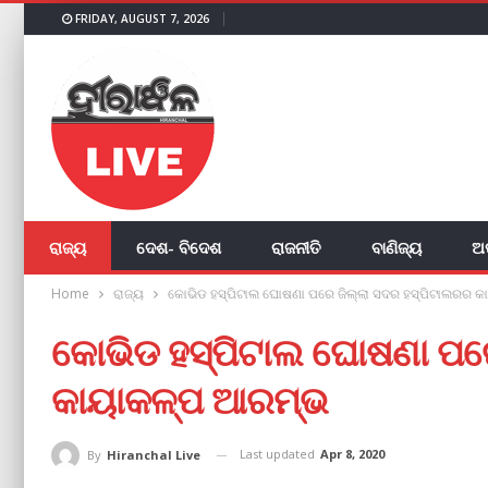
FRIDAY, AUGUST 7, 2026
ରାଜ୍ୟ
ଦେଶ- ବିଦେଶ
ରାଜନୀତି
ବାଣିଜ୍ୟ
ଅ
Home
ରାଜ୍ୟ
କୋଭିଡ ହସ୍ପିଟାଲ ଘୋଷଣା ପରେ ଜିଲ୍ଲା ସଦର ହସ୍ପିଟାଲରର 
କୋଭିଡ ହସ୍ପିଟାଲ ଘୋଷଣା ପରେ
କାୟାକଳ୍ପ ଆରମ୍ଭ
Last updated
Apr 8, 2020
By
Hiranchal Live