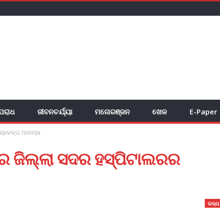
ପରାଧ
ଜୀବନଚର୍ଯ୍ୟା
ମନୋରଞ୍ଜନ
ଖେଳ
E-Paper
କାୟାକଳ୍ପ ଆରମ୍ଭ
 ଜିଲ୍ଲା ସଦର ହସ୍ପିଟାଲରର
ରାଜ୍ୟ