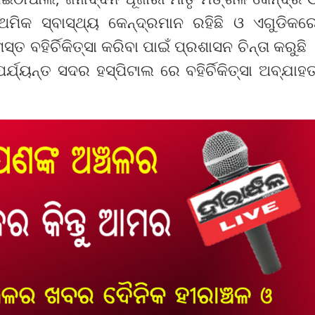
ମିକ ସ୍ବାସ୍ଥ୍ୟ କେନ୍ଦ୍ରମାନ ରହିଛି ଓ ଏଗୁଡିକର
ବହିର୍ଚିକିତ୍ସା କରିବା ପାଇଁ ପ୍ରଶାସନ ଚିନ୍ତା କରୁଛି 
 ପର୍ଯ୍ୟନ୍ତ ସଦର ହସ୍ପିଟାଲ ରେ ବହିର୍ଚିକିତ୍ସା ଅବ୍ଯାହ