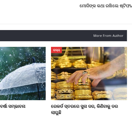
ମୋଦିଙ୍କ କଥା ରଖିଲେ ଷ୍ଟିଫାନ୍
More From Author
ରାଜ୍ୟ
ର୍ଷା ସମ୍ଭାବନା
ରେକର୍ଡ ସ୍ତରରେ ସୁନା ଦର, କିଣିବାକୁ ଡର
ଲାଗୁଛି