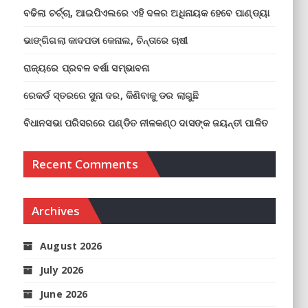
ବଢିଲା ଚର୍ଚ୍ଚା, ଆଇପିଏଲରେ ଏହି ଦଳର ଅଧିନାୟକ ହେବେ ପାଣ୍ଡ୍ୟା
ଭାଙ୍ଗିଗଲା କାଦପଡା କେନାଲ, ଚିନ୍ତାରେ ଚାଷୀ
ରାଜ୍ୟରେ ପ୍ରବଳ ବର୍ଷା ସମ୍ଭାବନା
ରେକର୍ଡ ସ୍ତରରେ ସୁନା ଦର, କିଣିବାକୁ ଡର ଲାଗୁଛି
ବିଧାନସଭା ପରିସରରେ ପଣ୍ଡିତ ନୀଳକଣ୍ଠ ଦାସଙ୍କ ଜୟନ୍ତୀ ପାଳିତ
Recent Comments
Archives
August 2026
July 2026
June 2026