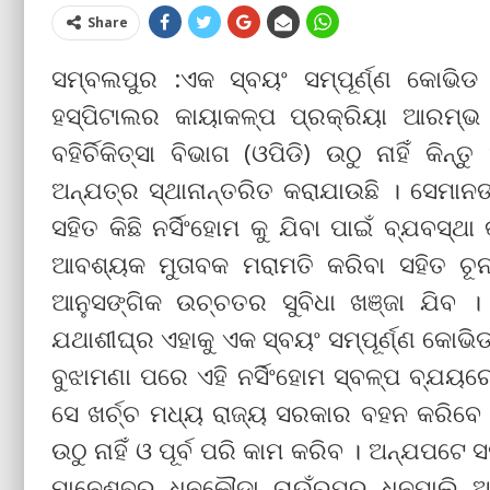
Share
ସମ୍ବଲପୁର :ଏକ ସ୍ବୟଂ ସମ୍ପୂର୍ଣ୍ଣ କୋଭିଡ
ହସ୍ପିଟାଲର କାୟାକଳ୍ପ ପ୍ରକ୍ରିୟା ଆରମ୍ଭ 
ବହିର୍ଚିକିତ୍ସା ବିଭାଗ (ଓପିଡି) ଉଠୁ ନାହିଁ କିନ
ଅନ୍ଯତ୍ର ସ୍ଥାନାନ୍ତରିତ କରାଯାଉଛି । ସେମାନଙ
ସହିତ କିଛି ନର୍ସିଂହୋମ କୁ ଯିବା ପାଇଁ ବ୍ଯବସ୍ଥ
ଆବଶ୍ୟକ ମୁତାବକ ମରାମତି କରିବା ସହିତ ଚୂ
ଆନୁସଙ୍ଗିକ ଉଚ୍ଚତର ସୁବିଧା ଖଞ୍ଜା ଯିବ
ଯଥାଶୀଘ୍ର ଏହାକୁ ଏକ ସ୍ବୟଂ ସମ୍ପୂର୍ଣ୍ଣ କୋଭି
ବୁଝାମଣା ପରେ ଏହି ନର୍ସିଂହୋମ ସ୍ବଳ୍ପ ବ୍ଯୟରେ
ସେ ଖର୍ଚ୍ଚ ମଧ୍ୟ ରାଜ୍ୟ ସରକାର ବହନ କରିବେ । ବର
ଉଠୁ ନାହିଁ ଓ ପୂର୍ବ ପରି କାମ କରିବ । ଅନ୍ଯପଟେ
ମାନେଶ୍ବର, ଧନକୌଡା, ଚାଉଁରପୁର, ଧନୁପାଲି, ଅଇ