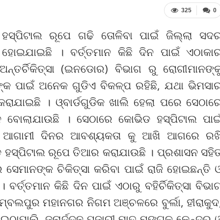
325
0
 ହସ୍ପିଟାଲ ରୂପେ ଗଢି ତୋଳିବା ପାଇଁ ଜିଲ୍ଲା ସଦ
ହୋଇଯାଇଛି । ବର୍ତ୍ତମାନ କିଛି ଦିନ ପାଇଁ ଏଠାକା
୍ତୁ ଅନ୍ତର୍ଚିକିତ୍ସା (ଇନଡୋର) ବିଭାଗ ରୁ ରୋଗୀମାନଙ୍କ
୍କ ପାଇଁ ଅନେକ ଗୁଡିଏ ବିକଳ୍ପ ରହିଛି, ଯଥା ଭିମସା
ା କରାଯାଇଛି । ଓ୍ବାର୍ଡଗୁଡିକ ଖାଲି ହେଲା ପରେ ସେଠାର
ନ ବୋଲାଯାଉଛି । ସେଠାରେ କୋଭିଡ ହସ୍ପିଟାଲ ପାଇ
 । ଆଗାମୀ ଦିନର ଆବଶ୍ୟକତା କୁ ଆଖି ଆଗରେ ରଖ
ଡ ହସ୍ପିଟାଲ ରୂପେ ତିଆର କରାଯାଉଛି । ପ୍ରଶାସନ ସହି
 ସେମାନଙ୍କ ଚିକିତ୍ସା କରିବା ପାଇଁ ରାଜି ହୋଇଛନ୍ତି 
୍ତ୍ତମାନ କିଛି ଦିନ ପାଇଁ ଏଠାରୁ ବହିର୍ଚିକିତ୍ସା ବିଭା
 ସମ୍ବଲପୁର ମହାନଗର ନିଗମ ଅଞ୍ଚଳରେ ବୁର୍ଲା, ହୀରାକୁଦ
ଠାପାଲି, ଜନାର୍ଦ୍ଦନ ପୂଜାରୀ ମାତୃ ମଙ୍ଗଳ କେନ୍ଦ୍ର 