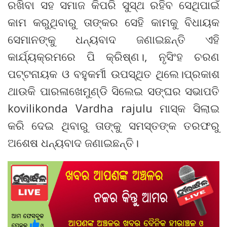
ରଖିବା ସହ ସମାଜ କିପରି ସୁସ୍ଥ ରହିବ ସେଥିପାଇଁ
କାମ କରୁଥିବାରୁ ତାଙ୍କର ସେହି କାମକୁ ବିଧାୟକ
ସେମାନଙ୍କୁ ଧନ୍ୟବାଦ ଜଣାଇଛନ୍ତି ଏହି
କାର୍ଯ୍ୟକ୍ରମରେ ପି କ୍ରିଷ୍ଣ।, ନୃସିଂହ ଚରଣ
ପଟ୍ଟନାୟକ ଓ ବହୁକର୍ମୀ ଉପସ୍ଥିତ ଥିଲେ।ପ୍ରକାଶ
ଥାଉକି ପାରଳାଖେମୁଣ୍ଡି ସିଲେଇ ସଙ୍ଘର ସଭାପତି
kovilikonda Vardha rajulu ମାସ୍କ ସିଲାଇ
କରି ଦେଇ ଥିବାରୁ ତାଙ୍କୁ ସମସ୍ତଙ୍କ ତରଫରୁ
ଅଶେଷ ଧନ୍ୟବାଦ ଜଣାଇଛନ୍ତି।