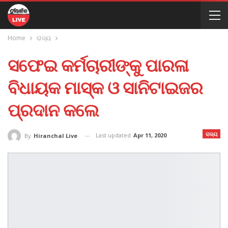
Home
ରାଜ୍ୟ
ସଫେଇ କର୍ମଚାରୀଙ୍କୁ ପାରଳା
ବିଧାୟକ ମାସ୍କ ଓ ସାନିଟାଇଜର
ପ୍ରଦାନ କଲେ
ରାଜ୍ୟ
Last updated
Apr 11, 2020
By
Hiranchal Live