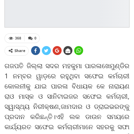
368
0
Share
ଗଜପତି ଜିଲ୍ଲା ସଦର ମହକୁମା ପାରଳାଖେମୁଣ୍ଡିର
1 ନମ୍ବର ୱାଡ଼ରେ ରହୁଥିବା ସଫେଇ କର୍ମଚାରୀ
କୋଲନୀକୁ ଯାଇ ପାରଳା ବିଧାୟକ କେ ନାରାୟଣ
ରାଓ ମାସ୍କ ଓ ସାନିଟାଇଜର ସଫେଇ କର୍ମଚାରୀ,
ସ୍ୱାସ୍ଥ୍ୟ ନିରୀକ୍ଷଣ,ଜାମଦାର ଓ ଡ୍ରାଇଭରଙ୍କୁ
ପ୍ରଦାନ କରିଛନ୍ତି।ଏହି ଲକ ଡାଉନ ସମୟରେ
କାର୍ଯ୍ୟରତ ସଫେଇ କର୍ମଚାରୀମାନେ ସହରକୁ ସଫା