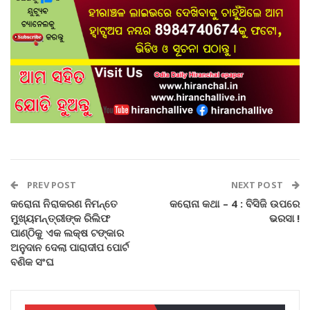
PREV POST
NEXT POST
କରୋନା ନିରାକରଣ ନିମନ୍ତେ
କରୋନା କଥା – 4 : ବିସିଜି ଉପରେ
ମୁଖ୍ୟମନ୍ତ୍ରୀଙ୍କ ରିଲିଫ
ଭରସା !
ପାଣ୍ଠିକୁ ଏକ ଲକ୍ଷ ଟଙ୍କାର
ଅନୁଦାନ ଦେଲା ପାରାଦୀପ ପୋର୍ଟ
ବଣିକ ସଂଘ