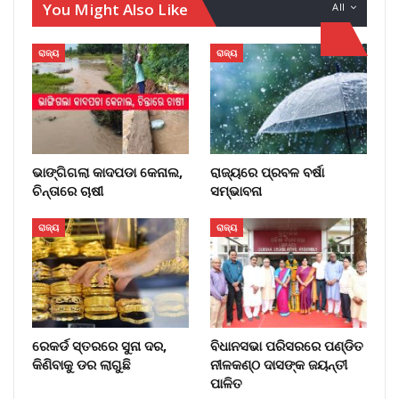
You Might Also Like
All
ରାଜ୍ୟ
ରାଜ୍ୟ
ଭାଙ୍ଗିଗଲା କାଦପଡା କେନାଲ,
ରାଜ୍ୟରେ ପ୍ରବଳ ବର୍ଷା
ଚିନ୍ତାରେ ଚାଷୀ
ସମ୍ଭାବନା
ରାଜ୍ୟ
ରାଜ୍ୟ
ରେକର୍ଡ ସ୍ତରରେ ସୁନା ଦର,
ବିଧାନସଭା ପରିସରରେ ପଣ୍ଡିତ
କିଣିବାକୁ ଡର ଲାଗୁଛି
ନୀଳକଣ୍ଠ ଦାସଙ୍କ ଜୟନ୍ତୀ
ପାଳିତ