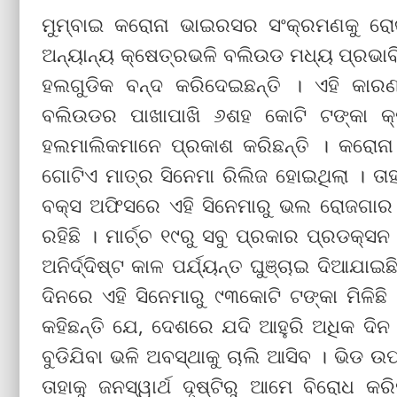
ମୁମ୍ବାଇ କରୋନା ଭାଇରସର ସଂକ୍ରମଣକୁ ରୋକ
ଅନ୍ୟାନ୍ୟ କ୍ଷେତ୍ରଭଳି ବଲିଉଡ ମଧ୍ୟ ପ୍ରଭାବ
ହଲଗୁଡିକ ବନ୍ଦ କରିଦେଇଛନ୍ତି । ଏହି କାରଣରୁ
ବଲିଉଡର ପାଖାପାଖି ୬ଶହ କୋଟି ଟଙ୍କା କ୍ଷତ
ହଲମାଲିକମାନେ ପ୍ରକାଶ କରିଛନ୍ତି । କରୋ
ଗୋଟିଏ ମାତ୍ର ସିନେମା ରିଲିଜ ହୋଇଥିଲା । ତାହା
ବକ୍ସ ଅଫିସରେ ଏହି ସିନେମାରୁ ଭଲ ରୋଜଗାର ହୋଇ
ରହିଛି । ମାର୍ଚ୍ଚ ୧୯ରୁ ସବୁ ପ୍ରକାର ପ୍ରଡକ୍
ଅନିର୍ଦ୍ଦିଷ୍ଟ କାଳ ପର୍ଯ୍ୟନ୍ତ ଘୁଞ୍ଚାଇ ଦିଆଯାଇ
ଦିନରେ ଏହି ସିନେମାରୁ ୯୩କୋଟି ଟଙ୍କା ମିଳିଛି
କହିଛନ୍ତି ଯେ, ଦେଶରେ ଯଦି ଆହୁରି ଅଧିକ ଦିନ ଏ
ବୁଡିଯିବା ଭଳି ଅବସ୍ଥାକୁ ଚାଲି ଆସିବ । ଭିଡ 
ତାହାକୁ ଜନସ୍ୱାର୍ଥ ଦୃଷ୍ଟିରୁ ଆମେ ବିରୋଧ କ