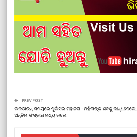
PREV POST
ଲକଡାଉନ୍ ସମୟରେ ପୁଲିସର ମହାନତା : ମହିଳାଙ୍କ ଶବକୁ କାନ୍ଧଦେଲେ,
ଅନ୍ତିମ ସଂସ୍କାର ମଧ୍ୟ କଲେ