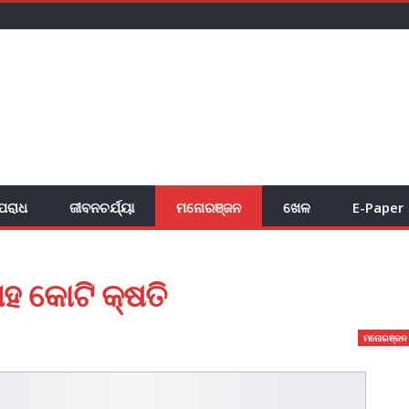
ପରାଧ
ଜୀବନଚର୍ଯ୍ୟା
ମନୋରଞ୍ଜନ
ଖେଳ
E-Paper
 କୋଟି କ୍ଷତି
ମନୋରଞ୍ଜନ