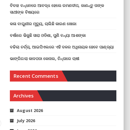
ବିବାହ ବନ୍ଧନରେ ଆବଦ୍ଧ ହେଲେ ରମଣଦୀପ, ଜାଣନ୍ତୁ ତାଙ୍କ
ସାଥୀଙ୍କ ବିଷୟରେ
କଳା ବାଘୁଣୀର ମୃତ୍ୟୁ, ଚାଲିଛି କାରଣ ଖୋଜା
ବର୍ଷାରେ ଭିଜୁଛି ସାରା ଓଡିଶା, ପୁଣି ବନ୍ୟା ଆଶଙ୍କା
ବଢିଲା ଚର୍ଚ୍ଚା, ଆଇପିଏଲରେ ଏହି ଦଳର ଅଧିନାୟକ ହେବେ ପାଣ୍ଡ୍ୟା
ଭାଙ୍ଗିଗଲା କାଦପଡା କେନାଲ, ଚିନ୍ତାରେ ଚାଷୀ
Recent Comments
Archives
August 2026
July 2026