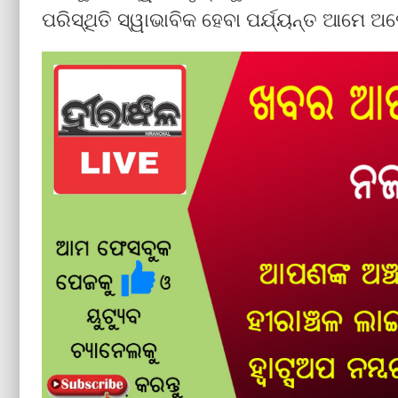
ପରିସ୍ଥିତି ସ୍ୱାଭାବିକ ହେବା ପର୍ଯ୍ୟନ୍ତ ଆମେ ଅପ