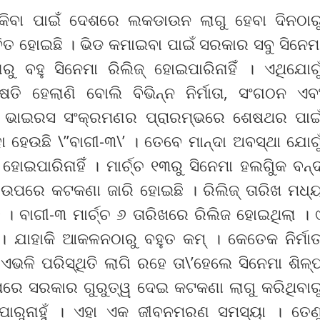
ିବା ପାଇଁ ଦେଶରେ ଲକଡାଉନ ଲାଗୁ ହେବା ଦିନଠାର
ିତ ହୋଇଛି । ଭିଡ କମାଇବା ପାଇଁ ସରକାର ସବୁ ସିନେମ
 ବହୁ ସିନେମା ରିଲିଜ୍ ହୋଇପାରିନାହିଁ । ଏଥିଯୋଗୁ
ି ହେଲାଣି ବୋଲି ବିଭିନ୍ନ ନିର୍ମାତା, ସଂଗଠନ ଏବ
ନା ଭାଇରସ ସଂକ୍ରମଣର ପ୍ରାରମ୍ଭରେ ଶେଷଥର ପାଇ
 ହେଉଛି \”ବାଗୀ-୩\’ । ତେବେ ମାନ୍ଦା ଅବସ୍ଥା ଯୋଗୁ
ପାରିନାହିଁ । ମାର୍ଚ୍ଚ ୧୩ରୁ ସିନେମା ହଲଗୁିକ ବନ୍
ସନ ଉପରେ କଟକଣା ଜାରି ହୋଇଛି । ରିଲିଜ୍ ତାରିଖ ମଧ୍
ଛି । ବାଗୀ-୩ ମାର୍ଚ୍ଚ ୬ ତାରିଖରେ ରିଲିଜ ହୋଇଥିଲା । 
 । ଯାହାକି ଆକଳନଠାରୁ ବହୁତ କମ୍ । କେତେକ ନିର୍ମାତ
ଭଳି ପରିସ୍ଥିତି ଲାଗି ରହେ ତା\’ହେଲେ ସିନେମା ଶିଳ୍
ଉପରେ ସରକାର ଗୁରୁତ୍ୱ ଦେଇ କଟକଣା ଲାଗୁ କରିଥିବାର
ରିପାରୁନାହୁଁ । ଏହା ଏକ ଜୀବନମରଣ ସମସ୍ୟା । ତେଣ