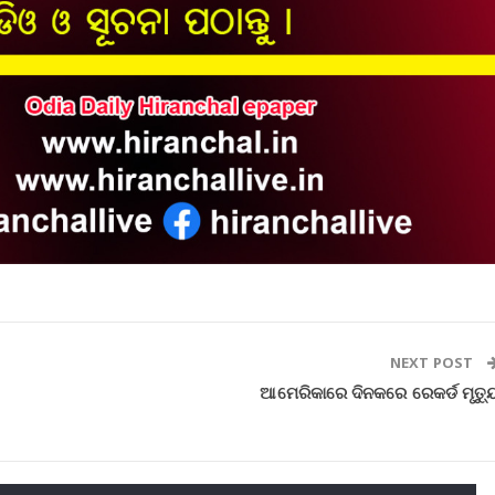
NEXT POST
ଆମେରିକାରେ ଦିନକରେ ରେକର୍ଡ ମୃତ୍ୟ