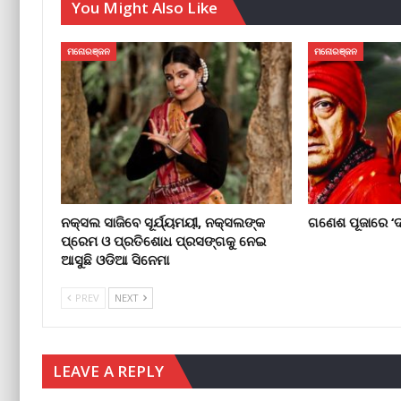
You Might Also Like
ମନୋରଞ୍ଜନ
ମନୋରଞ୍ଜନ
ନକ୍ସଲ ସାଜିବେ ସୂର୍ଯ୍ୟମୟୀ, ନକ୍ସଲଙ୍କ
ଗଣେଶ ପୂଜାରେ ‘ଦ
ପ୍ରେମ ଓ ପ୍ରତିଶୋଧ ପ୍ରସଙ୍ଗକୁ ନେଇ
ଆସୁଛି ଓଡିଆ ସିନେମା
PREV
NEXT
LEAVE A REPLY