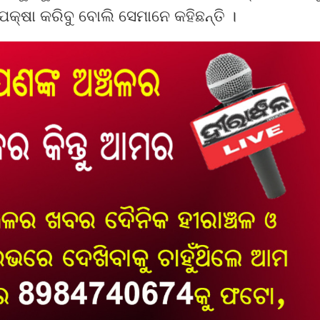
େକ୍ଷା କରିବୁ ବୋଲି ସେମାନେ କହିଛନ୍ତି ।