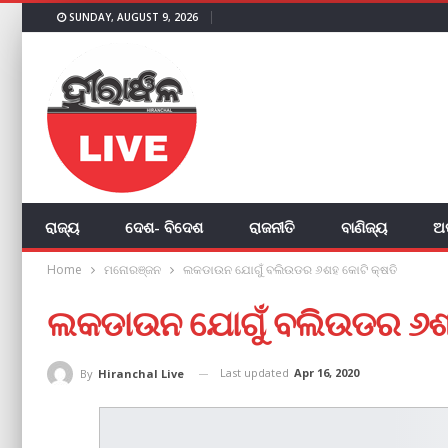
SUNDAY, AUGUST 9, 2026
ରାଜ୍ୟ
ଦେଶ- ବିଦେଶ
ରାଜନୀତି
ବାଣିଜ୍ୟ
ଅ
Home
ମନୋରଞ୍ଜନ
ଲକଡାଉନ ଯୋଗୁଁ ବଲିଉଡର ୬ଶହ କୋଟି କ୍ଷତି
ଲକଡାଉନ ଯୋଗୁଁ ବଲିଉଡର ୬ଶହ
Last updated
Apr 16, 2020
By
Hiranchal Live