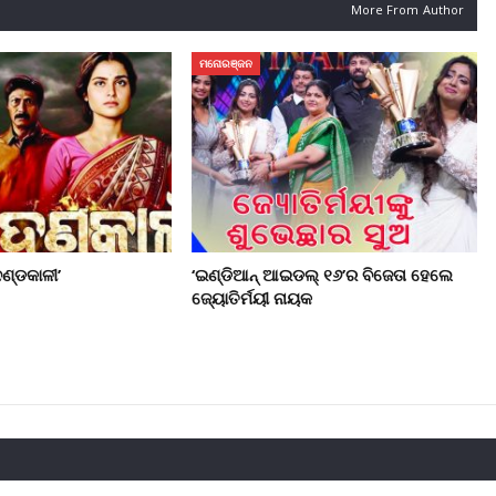
More From Author
ମନୋରଞ୍ଜନ
ଣ୍ଡକାଳୀ’
‘ଇଣ୍ଡିଆନ୍ ଆଇଡଲ୍ ୧୬’ର ବିଜେତା ହେଲେ
ଜ୍ୟୋତିର୍ମୟୀ ନାୟକ