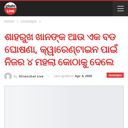
Home
ମନୋରଞ୍ଜନ
ଶାହରୁଖ ଖାନଙ୍କ ଆଉ ଏକ ବଡ
ଘୋଷଣା, କ୍ୱାରେଣ୍ଟାଇନ ପାଇଁ
ନିଜର ୪ ମହଲା କୋଠାକୁ ଦେଲେ
ମନୋରଞ୍ଜନ
Last updated
Apr 4, 2020
By
Hiranchal Live