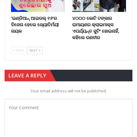
‘ଇଣ୍ଡିଆନ୍ ଆଇଡଲ୍ ୧୬’ର
୪୦୦୦ କୋଟି ଟଙ୍କାର
ବିଜେତା ହେଲେ ଜ୍ୟୋତିର୍ମୟୀ
ରାମାୟଣର କ୍ଲାଇମାକ୍ସ
ନାୟକ
ଏପର୍ଯ୍ୟନ୍ତ ସୁଟିଂ ହୋଇନାହିଁ,
କହିଲେ ରଣବୀର
PREV
NEXT
LEAVE A REPLY
Your email address will not be published.