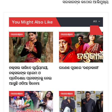
ସରକାରଙ୍କ କଠୋର ଆଭିମୁଖ୍ୟ
You Might Also Like
All
ମନୋରଞ୍ଜନ
ମନୋରଞ୍ଜନ
ନକ୍ସଲ ସାଜିବେ ସୂର୍ଯ୍ୟମୟୀ,
ଗଣେଶ ପୂଜାରେ ‘ଦଣ୍ଡକାଳୀ’
ନକ୍ସଲଙ୍କ ପ୍ରେମ ଓ
ପ୍ରତିଶୋଧ ପ୍ରସଙ୍ଗକୁ ନେଇ
ଆସୁଛି ଓଡିଆ ସିନେମା
ମନୋରଞ୍ଜନ
ମନୋରଞ୍ଜନ