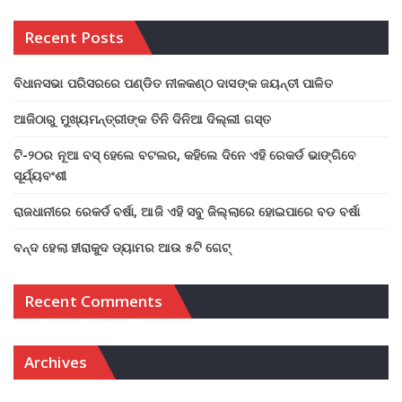
Recent Posts
ବିଧାନସଭା ପରିସରରେ ପଣ୍ଡିତ ନୀଳକଣ୍ଠ ଦାସଙ୍କ ଜୟନ୍ତୀ ପାଳିତ
ଆଜିଠାରୁ ମୁଖ୍ୟମନ୍ତ୍ରୀଙ୍କ ତିନି ଦିନିଆ ଦିଲ୍ଲୀ ଗସ୍ତ
ଟି-୨୦ର ନୂଆ ବସ୍ ହେଲେ ବଟଲର, କହିଲେ ଦିନେ ଏହି ରେକର୍ଡ ଭାଙ୍ଗିବେ
ସୂର୍ଯ୍ୟବଂଶୀ
ରାଜଧାନୀରେ ରେକର୍ଡ ବର୍ଷା, ଆଜି ଏହି ସବୁ ଜିଲ୍ଲାରେ ହୋଇପାରେ ବଡ ବର୍ଷା
ବନ୍ଦ ହେଲା ହୀରାକୁଦ ଡ୍ୟାମର ଆଉ ୫ଟି ଗେଟ୍
Recent Comments
Archives