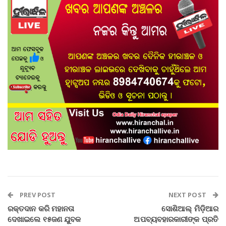
PREV POST
NEXT POST
ରକ୍ତଦାନ କରି ମହାନତା
ସୋଶିଆଲ୍ ମିଡ଼ିଆର
ଦେଖାଇଲେ ୧୫ଜଣ ଯୁବକ
ଅପବ୍ୟବହାରକାରୀଙ୍କ ପ୍ରତି