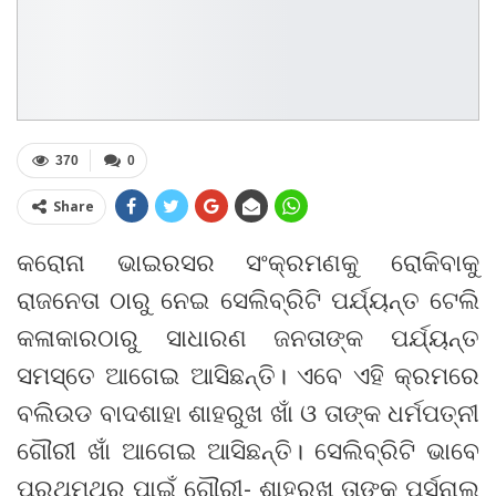
370
0
Share
କରୋନା ଭାଇରସର ସଂକ୍ରମଣକୁ ରୋକିବାକୁ
ରାଜନେତା ଠାରୁ ନେଇ ସେଲିବ୍ରିଟି ପର୍ଯ୍ୟନ୍ତ ଟେଲି
କଳାକାରଠାରୁ ସାଧାରଣ ଜନତାଙ୍କ ପର୍ଯ୍ୟନ୍ତ
ସମସ୍ତେ ଆଗେଇ ଆସିଛନ୍ତି। ଏବେ ଏହି କ୍ରମରେ
ବଲିଉଡ ବାଦଶାହା ଶାହରୁଖ ଖାଁ ଓ ତାଙ୍କ ଧର୍ମପତ୍ନୀ
ଗୌରୀ ଖାଁ ଆଗେଇ ଆସିଛନ୍ତି। ସେଲିବ୍ରିଟି ଭାବେ
ପ୍ରଥମଥର ପାଇଁ ଗୌରୀ- ଶାହରୁଖ ତାଙ୍କ ପର୍ସନାଲ