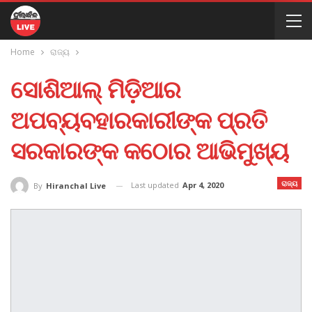
Home
ରାଜ୍ୟ
ସୋଶିଆଲ୍ ମିଡ଼ିଆର
ଅପବ୍ୟବହାରକାରୀଙ୍କ ପ୍ରତି
ସରକାରଙ୍କ କଠୋର ଆଭିମୁଖ୍ୟ
ରାଜ୍ୟ
Last updated
Apr 4, 2020
By
Hiranchal Live