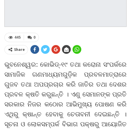
445
0
Share
ଭୁବନେଶ୍ୱର: କୋଭିଡ୍‌-୧୯ ତଥା କରୋନା ସଂପର୍କରେ
ସାମାଜିକ ଗଣମାଧ୍ୟମଗୁଡ଼ିକ ପ୍ରବଳମାତ୍ରାରେ
ଗୁଜବ ତଥା ଅପପ୍ରଚାର କରି ଜାତିର ତଥା ଦେଶର
ପ୍ରବଳ କ୍ଷତି କରୁଛନ୍ତି । ଏଣୁ ସେମାନଙ୍କ ପ୍ରତି
ସରକାର ନିଜର କଠୋର ଆଭିମୁଖ୍ୟ ପୋଷଣ କରି
ଏଥିରୁ କ୍ଷାନ୍ତ ହେବାକୁ ଚେତାବନୀ ଦେଇଛନ୍ତି ।
ସୂଚନା ଓ ଲୋକସମ୍ପର୍କ ବିଭାଗ ପକ୍ଷରୁ ଆୟୋଜିତ