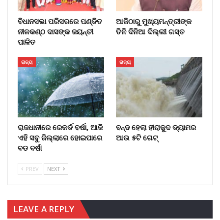
ବିଧାନସଭା ପରିସରରେ ପଣ୍ଡିତ
ଆଜିଠାରୁ ମୁଖ୍ୟମନ୍ତ୍ରୀଙ୍କ
ନୀଳକଣ୍ଠ ଦାସଙ୍କ ଜୟନ୍ତୀ
ତିନି ଦିନିଆ ଦିଲ୍ଲୀ ଗସ୍ତ
ପାଳିତ
ରାଜ୍ୟ
ରାଜ୍ୟ
ରାଜଧାନୀରେ ରେକର୍ଡ ବର୍ଷା, ଆଜି
ବନ୍ଦ ହେଲା ହୀରାକୁଦ ଡ୍ୟାମର
ଏହି ସବୁ ଜିଲ୍ଲାରେ ହୋଇପାରେ
ଆଉ ୫ଟି ଗେଟ୍
ବଡ ବର୍ଷା
PREV
NEXT
LEAVE A REPLY