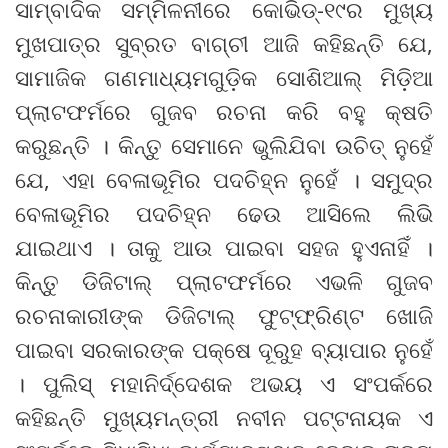
ସାମ୍ବାଦିକ ସମ୍ମିଳନୀରେ କୋଭିଡ୍‌-୧୯ର ମୁଖ୍ୟ
ମୁଖପାତ୍ର ସୁବ୍ରତ ବାଗ୍‌ଚୀ ଆଜି କହିଛନ୍ତି ଯେ,
ସାମାଜିକ ଗଣମାଧ୍ୟମଗୁଡ଼ିକ ସୋଶିଆଲ୍ ମିଡ଼ିଆ
ପ୍ଲାଟଫର୍ମରେ ଗୁଜବ ରଚନା କରି ବହୁ କ୍ଷତି
କରୁଛନ୍ତି । କିନ୍ତୁ ସେମାନେ ଭୁଲିଯିବା ଉଚିତ୍ ନୁହେଁ
ଯେ, ଏହା ବେଳାଭୂମିର ପଦଚିହ୍ନ ନୁହେଁ । ସମୁଦ୍ର
ବେଳାଭୂମିର ପଦଚିହ୍ନ ଢେଉ ଆସିଲେ ଲିଭି
ଯାଇଥାଏ । ତାକୁ ଆଉ ପାଇବା ସହଜ ହୁଏନାହିଁ ।
କିନ୍ତୁ ଡିଜିଟାଲ୍ ପ୍ଲାଟଫର୍ମରେ ଏଭଳି ଗୁଜବ
ରଚନାକାରୀଙ୍କ ଡିଜିଟାଲ୍ ଫୁଟ୍‌ଫ୍ରିଣ୍ଟ ଖୋଜି
ପାଇବା ସରକାରଙ୍କ ପକ୍ଷେ ଦୂରୁହ ବ୍ୟାପାର ନୁହେଁ
। ପୁଲିସ୍ ମହାନିର୍ଦ୍ଦେଶକ ଅଭୟ ଏ ସଂପର୍କରେ
କହିଛନ୍ତି ମୁଖ୍ୟମନ୍ତ୍ରୀ ନବୀନ ପଟ୍ଟନାୟକ ଏ