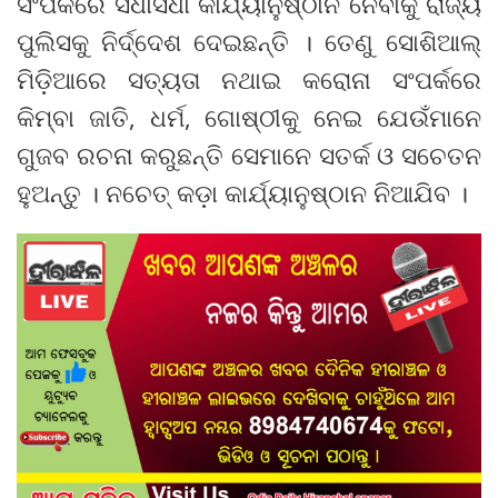
ସଂପର୍କରେ ସିଧାସିଧା କାର୍ଯ୍ୟାନୁଷ୍ଠାନ ନେବାକୁ ରାଜ୍ୟ
ପୁଲିସକୁ ନିର୍ଦ୍ଦେଶ ଦେଇଛନ୍ତି । ତେଣୁ ସୋଶିଆଲ୍
ମିଡ଼ିଆରେ ସତ୍ୟତା ନଥାଇ କରୋନା ସଂପର୍କରେ
କିମ୍ବା ଜାତି, ଧର୍ମ, ଗୋଷ୍ଠୀକୁ ନେଇ ଯେଉଁମାନେ
ଗୁଜବ ରଚନା କରୁଛନ୍ତି ସେମାନେ ସତର୍କ ଓ ସଚେତନ
ହୁଅନ୍ତୁ । ନଚେତ୍ କଡ଼ା କାର୍ଯ୍ୟାନୁଷ୍ଠାନ ନିଆଯିବ ।