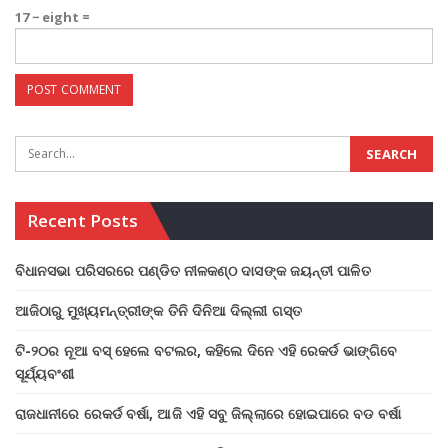
17 − eight =
Recent Posts
ବିଧାନସଭା ପରିସରରେ ପଣ୍ଡିତ ନୀଳକଣ୍ଠ ଦାସଙ୍କ ଜୟନ୍ତୀ ପାଳିତ
ଆଜିଠାରୁ ମୁଖ୍ୟମନ୍ତ୍ରୀଙ୍କ ତିନି ଦିନିଆ ଦିଲ୍ଲୀ ଗସ୍ତ
ଟି-୨୦ର ନୂଆ ବସ୍ ହେଲେ ବଟଲର, କହିଲେ ଦିନେ ଏହି ରେକର୍ଡ ଭାଙ୍ଗିବେ
ସୂର୍ଯ୍ୟବଂଶୀ
ରାଜଧାନୀରେ ରେକର୍ଡ ବର୍ଷା, ଆଜି ଏହି ସବୁ ଜିଲ୍ଲାରେ ହୋଇପାରେ ବଡ ବର୍ଷା