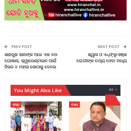
PREV POST
NEXT POST
ଶାହରୁଖ ଖାନଙ୍କ ଆଉ ଏକ ବଡ
ଶ୍ୱାସ ଓ ଏନ୍‌ଫ୍ଲୁଏଞ୍ଜା
ଘୋଷଣା, କ୍ୱାରେଣ୍ଟାଇନ ପାଇଁ
ରୋଗୀଙ୍କ ତଥ୍ୟ ଦେବା ବାଧ୍ୟ
ନିଜର ୪ ମହଲା କୋଠାକୁ ଦେଲେ
You Might Also Like
All
ରାଜ୍ୟ
ରାଜ୍ୟ