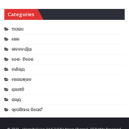
Categories
ଅପରାଧ
ଖେଳ
ଜୀବନଚର୍ଯ୍ୟା
ଦେଶ- ବିଦେଶ
ବାଣିଜ୍ୟ
ମନୋରଞ୍ଜନ
ରାଜନୀତି
ରାଜ୍ୟ
ସ୍ପେସିଆଲ ରିପୋର୍ଟ