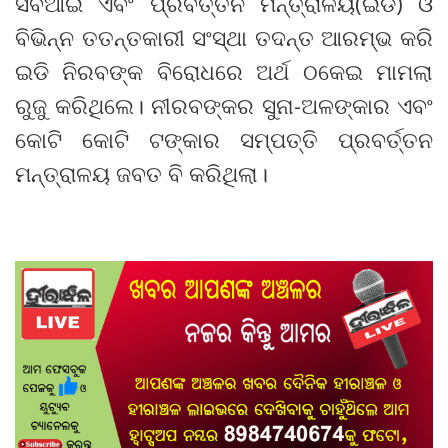
ସିବିଆଇ ଏବଂ ପ୍ରବର୍ତ୍ତନ ମନ୍ତ୍ରାଳୟ(ଇଡି) ଓ
ବିଭିନ୍ନ ତତନ୍ତକାରୀ ସଂସ୍ଥା ତଦନ୍ତ ଆରମ୍ଭ କରି
ଇଡି ନିରବଙ୍କ ବିରୋଧରେ ଅର୍ଥ ଠକେଇ ମାମଲା
ରୁଜୁ କରିଥିଲେ। ନୀରବଙ୍କର ସୁନା-ଅଳଙ୍କାର ଏବଂ
କୋଟି କୋଟି ଟଙ୍କାର ସମ୍ପତ୍ତି ପ୍ରବର୍ତ୍ତନ
ମନ୍ତ୍ରାଳୟ ଜବତ ବି କରିଥିଲା।