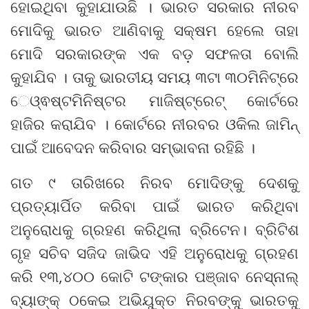
ହୋଇଥିବା କୁହାଯାଉଛି । ଭାରତ ସରକାର ନୀରବ
ମୋଦିକୁ ଭାରତ ଆଣିବାକୁ ସକ୍ଷମ ହେଲେ ତାହା
ମୋଦି ସରକାରଙ୍କ ଏକ ବଡ଼ ସଫଳତା ବୋଲି
କୁହାଯିବ । ତାକୁ ଭାରତୀୟ ସମୟ ୩ଟା ୩୦ମିନିଟ୍‌ରେ
େଓ୍ଵଷ୍ଟମିନିଷ୍ଟର ମାଜିଷ୍ଟ୍ରେଟ୍‌ କୋର୍ଟରେ
ହାଜିର କରାଯିବ । କୋର୍ଟରେ ନୀରବର ଓକିଲ ଜାମିନ୍‌
ପାଇଁ ଆବେଦନ କରିବାର ସମ୍ଭାବନା ରହିଛି ।
ଗତ ୯ ତାରିଖରେ ନିରବ ମୋଦିଙ୍କୁ ଦେଶକୁ
ପ୍ରତ୍ୟାର୍ପିତ କରିବା ପାଇଁ ଭାରତ କରିଥିବା
ଅନୁରୋଧକୁ ଗ୍ରହଣ କରିଥିଲା ବ୍ରିଟେନ। ବ୍ରିଟିଶ
ଗୃହ ସଚିବ ସଜିଦ ଜାଭିଦ ଏହି ଅନୁରୋଧକୁ ଗ୍ରହଣ
କରି ୧୩,୪୦୦ କୋଟି ଟଙ୍କାର ପଞ୍ଜାବ ନେସ୍ନାଲ୍
ବ୍ୟାଙ୍କ୍ ଠକେଇ ଅଭିଯୁକ୍ତ ନିରବଙ୍କୁ ଭାରତକୁ