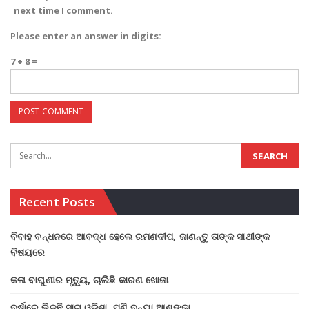
next time I comment.
Please enter an answer in digits:
7 + 8 =
Recent Posts
ବିବାହ ବନ୍ଧନରେ ଆବଦ୍ଧ ହେଲେ ରମଣଦୀପ, ଜାଣନ୍ତୁ ତାଙ୍କ ସାଥୀଙ୍କ
ବିଷୟରେ
କଳା ବାଘୁଣୀର ମୃତ୍ୟୁ, ଚାଲିଛି କାରଣ ଖୋଜା
ବର୍ଷାରେ ଭିଜୁଛି ସାରା ଓଡିଶା, ପୁଣି ବନ୍ୟା ଆଶଙ୍କା