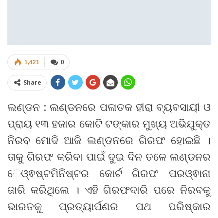
1,421
0
Share
ଲଣ୍ଡନ : ଲଣ୍ଡନରେ ପଳାତକ ହୀରା ବ୍ୟବସାୟୀ ଓ
ପ୍ରାୟ ୧୩ ହଜାର କୋଟି ଟଙ୍କାର ମୁଖ୍ୟ ଅଭିଯୁକ୍ତ
ନିରବ ମୋଦି ଆଜି ଲଣ୍ଡନରେ ଗିରଫ ହୋଇଛି ।
ତାକୁ ଗିରଫ କରିବା ପାଇଁ ଦୁଇ ଦିନ ତଳେ ଲଣ୍ଡନର
େଓ୍ଵଷ୍ଟମିନିଷ୍ଟର କୋର୍ଟ ଗିରଫ ପରଓ୍ଵାନା
ଜାରି କରିଥିଲେ । ଏହି ଗିରଫଦାରି ପରେ ନିରବକୁ
ଭାରତକୁ ପ୍ରତ୍ୟାର୍ପଣର ପଥ ପରିଷ୍କାର