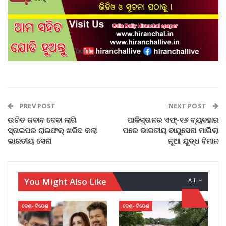
PREV POST
NEXT POST
ଉଚିତ ଜବାବ ଦେବା ଲାଗି
ପାକିସ୍ତାନର ଏଫ୍‌-୧୬ ବ୍ୟବହାର
ସ୍ନାଇପର ରାଇଫଲ୍‌ ଖରିଦ କଲା
ପରେ ଭାରତୀୟ ବାୟୁସେନା ମାଗିଲା
ଭାରତୀୟ ସେନା
ନୂଆ ଯୁଦ୍ଧ ବିମାନ
You Might Also Like
All
ଦେଶ- ବିଦେଶ
ଦେଶ- ବିଦେଶ