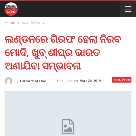
Home
ଦେଶ- ବିଦେଶ
ଲଣ୍ଡନରେ ଗିରଫ ହେଲା ନିରବ
ମୋଦି, ଖୁବ୍‌ ଶୀଘ୍ର ଭାରତ
ଅଣାଯିବା ସମ୍ଭାବନା
ଦେଶ- ବିଦେଶ
Last updated
Mar 20, 2019
By
Hiranchal Live