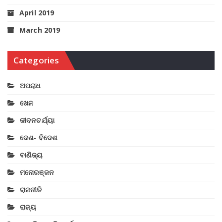
April 2019
March 2019
Categories
ଅପରାଧ
ଖେଳ
ଜୀବନଚର୍ଯ୍ୟା
ଦେଶ- ବିଦେଶ
ବାଣିଜ୍ୟ
ମନୋରଞ୍ଜନ
ରାଜନୀତି
ରାଜ୍ୟ