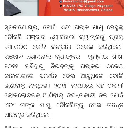
ସୂଚନାଯୋଗ୍ୟ, ମୋଦି ଏବଂ ତାଙ୍କ ମାମୁ ମେହୁଲ୍
ଚୌକସି ପଞ୍ଜାବ ନ୍ୟାସନାଲ ବ୍ୟାଙ୍କରୁ ପ୍ରାୟ
୧୩,୦୦୦ କୋଟି ଟଙ୍କାର ଠକେଇ କରିଥିଲେ।
ପଞ୍ଜାବ ନ୍ୟାସନାଲ ବ୍ୟାଙ୍କର ମୁମ୍ବାଇ ଶାଖା
୨୦୧୧ ମସିହାରୁ ନିରବଙ୍କୁ ତାଙ୍କର ଠକେଇ
କାରବାରରେ ସମର୍ଥନ ଦେଇ ଆସୁଥିଲେ ବୋଲି
ଜାଣିବାକୁ ମିଳିିଥିଲା। ୨୦୧୮ ମସିହାରେ ଏହି ଠକାମୀ
ଲୋକଲୋଚନକୁ ଆସିବାରୁ ତଦନ୍ତକାରୀ ଦଳ ମୋଦି
ଏବଂ ତାଙ୍କ ମାମୁ ଚୌକସିଙ୍କୁ ନେଇ ତଦନ୍ତ
ଆରମ୍ଭ କରିଥିଲେ।