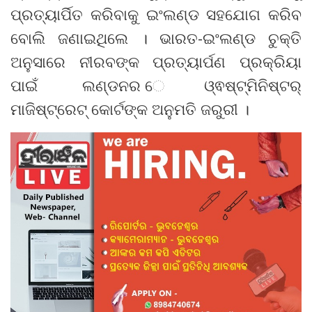
ପ୍ରତ୍ୟାର୍ପିତ କରିବାକୁ ଇଂଲଣ୍ଡ ସହଯୋଗ କରିବ
ବୋଲି ଜଣାଇଥିଲେ । ଭାରତ-ଇଂଲଣ୍ଡ ଚୁକ୍ତି
ଅନୁସାରେ ନୀରବଙ୍କ ପ୍ରତ୍ୟାର୍ପଣ ପ୍ରକ୍ରିୟା
ପାଇଁ ଲଣ୍ଡନର େଓ୍ଵଷ୍ଟ୍ମିନିଷ୍ଟର୍
ମାଜିଷ୍ଟ୍ରେଟ୍ କୋର୍ଟଙ୍କ ଅନୁମତି ଜରୁରୀ ।