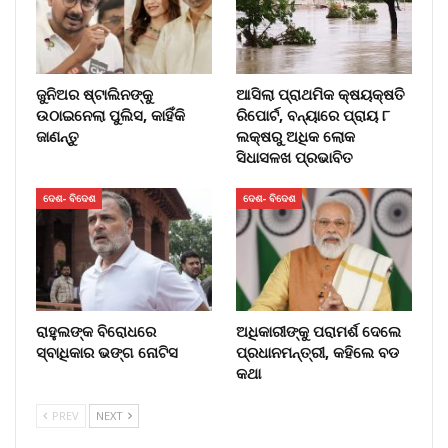
ଜୁନିଅର ଷ୍ଟାଲିନଙ୍କୁ
ଆସିଲା ପ୍ରାଥମିକ କ୍ଷୟକ୍ଷତି
ଉଠାଇନେଲା ପୁଲିସ, କାହିଁକି
ରିପୋର୍ଟ, ବନ୍ୟାରେ ପ୍ରାୟ ୮
ଜାଣନ୍ତୁ
ଲକ୍ଷରୁ ଅଧିକ ଲୋକ
ସିଧାସଳଖ ପ୍ରଭାବିତ
ଦେଶ- ବିଦେଶ
ଦେଶ- ବିଦେଶ
ରାହୁଲଙ୍କ ବିରୋଧରେ
ଅଧିକାରୀଙ୍କୁ ପରାମର୍ଶ ଦେଲେ
ସ୍ବାଧିକାର ଭଙ୍ଗ ନୋଟିସ
ପ୍ରଧାନମନ୍ତ୍ରୀ, କହିଲେ ବଡ
କଥା
PREV
NEXT