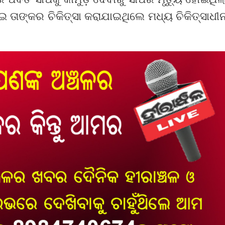
ଇ ତାଙ୍କର ଚିକିତ୍ସା କରାଯାଇଥିଲେ ମଧ୍ୟ ଚିକିତ୍ସାଧୀ