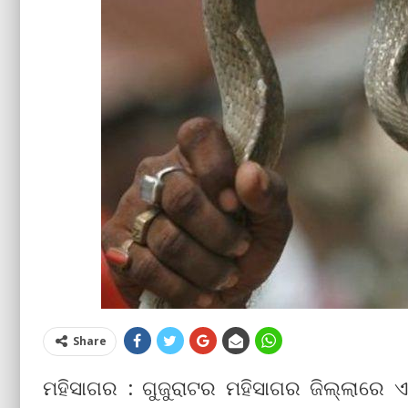
Share
ମହିସାଗର : ଗୁଜୁରାଟର ମହିସାଗର ଜିଲ୍ଲାରେ