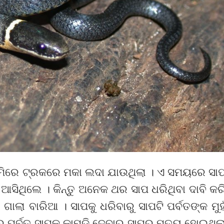
ଜମିରେ ଟ୍ରକରେ ମକା ଲଦା ଯାଉଥିଲା । ଏ ସମୟରେ ସା
 ଆସିଥିଲେ । କିନ୍ତୁ ଅନେକ ଥର ସାପ ଧରିଥିବା ଦାବି କର
ାଲା ବାରିଆ । ସାପକୁ ଧରିବାରୁ ସାପଟି ପର୍ବତଙ୍କ ମୁହ
େ ପର୍ବତ ସାପକୁ କାମୁଡ଼ି ଦେବାରୁ ସାପର ମୃତ୍ୟୁ ହୋଇଥିଲ