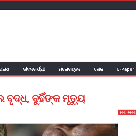
ପରାଧ
ଜୀବନଚର୍ଯ୍ୟା
ମନୋରଞ୍ଜନ
ଖେଳ
E-Paper
ବୃଦ୍ଧ, ଦୁହିଁଙ୍କ ମୃତ୍ୟୁ
ଦେଶ- ବିଦେଶ