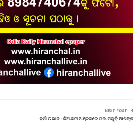
NEXT POST
ବର୍ଷା ଉଭାନ : କିଆକଟା ଅଞ୍ଚଳରେ ଗଜା ମରୁଡ଼ି ଆଶଙ୍କ