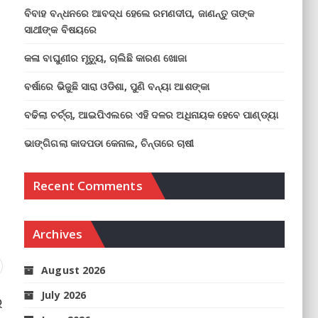
ବିବାହ ବନ୍ଧନରେ ଆବଦ୍ଧ ହେଲେ ରମଣଦୀପ, ଜାଣନ୍ତୁ ତାଙ୍କ
ସାଥୀଙ୍କ ବିଷୟରେ
କଳା ବାଘୁଣୀର ମୃତ୍ୟୁ, ଚାଲିଛି କାରଣ ଖୋଜା
ବର୍ଷାରେ ଭିଜୁଛି ସାରା ଓଡିଶା, ପୁଣି ବନ୍ୟା ଆଶଙ୍କା
ବଢିଲା ଚର୍ଚ୍ଚା, ଆଇପିଏଲରେ ଏହି ଦଳର ଅଧିନାୟକ ହେବେ ପାଣ୍ଡ୍ୟା
ଭାଙ୍ଗିଗଲା କାଦପଡା କେନାଲ, ଚିନ୍ତାରେ ଚାଷୀ
Recent Comments
Archives
August 2026
July 2026
େ