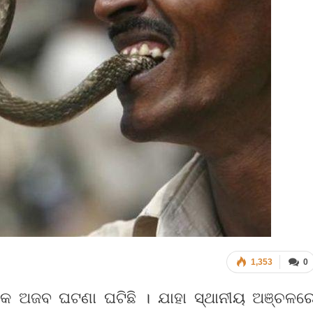
1,353
0
 ଏକ ଅଜବ ଘଟଣା ଘଟିଛି । ଯାହା ସ୍ଥାନୀୟ ଅଞ୍ଚଳର