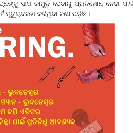
ଧଙ୍କୁ ସାପ କାମୁଡ଼ି ଦେବାରୁ ପ୍ରତିଶୋଧ ନେବା ପାଇ
େଁ ମୃତ୍ୟୁବରଣ କରିଥିବା ଜଣା ପଡ଼ିଛି ।