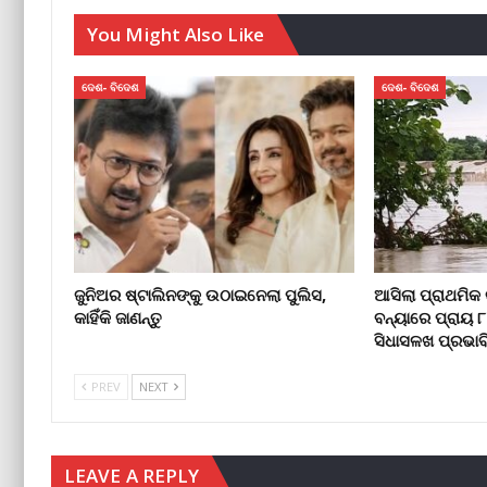
You Might Also Like
ଦେଶ- ବିଦେଶ
ଦେଶ- ବିଦେଶ
ଜୁନିଅର ଷ୍ଟାଲିନଙ୍କୁ ଉଠାଇନେଲା ପୁଲିସ,
ଆସିଲା ପ୍ରାଥମିକ 
କାହିଁକି ଜାଣନ୍ତୁ
ବନ୍ୟାରେ ପ୍ରାୟ 
ସିଧାସଳଖ ପ୍ରଭାବ
PREV
NEXT
LEAVE A REPLY