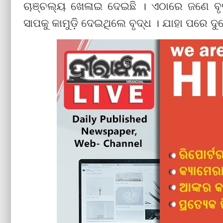
ଚାଞ୍ଚଲ୍ୟ ଖେଳାଇ ଦେଇଛି । ଏଠାରେ ଜଣେ ବୃଦ୍
ସାପକୁ କାମୁଡ଼ି ଦେଇଥିଲେ ବୃଦ୍ଧ । ଯାହା ପରେ ଦୁହ