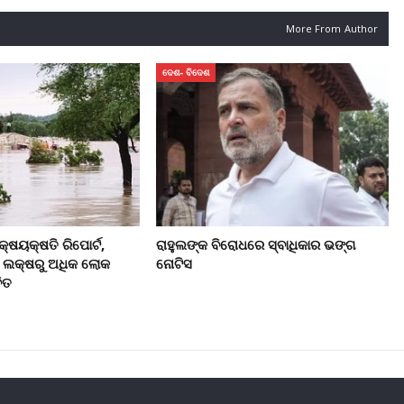
More From Author
ଦେଶ- ବିଦେଶ
କ୍ଷୟକ୍ଷତି ରିପୋର୍ଟ,
ରାହୁଲଙ୍କ ବିରୋଧରେ ସ୍ବାଧିକାର ଭଙ୍ଗ
୮ ଲକ୍ଷରୁ ଅଧିକ ଲୋକ
ନୋଟିସ
ିତ