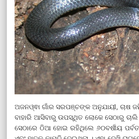
ଅଜନଓ୍ଵା ଗାଁର ସରପଞ୍ଚଙ୍କ ଅନୁଯାୟୀ, ଚାଷ 
ବାହାରି ଆସିବାରୁ ଉପସ୍ଥିତ ଲୋକେ ସେଠାରୁ ଚାଲି
ସେଠାରେ ଠିଆ ହୋଇ ରହିଥିଲେ ୬୦ବର୍ଷୀୟ ପର୍ବତ ଗ
ଏବଂ ହାତକୁ କାମୁଡ଼ି ଦେଇଥିଲା । ଏହା ଦେଖି ରାଗର