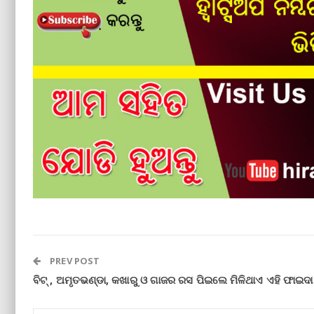
PREV POST
ବିଟ୍‌ , ଅମୃତଭଣ୍ଡା, କଖାରୁ ଓ ଗାଜର ରସ ପିଇଲେ ମିଳିଥାଏ ଏହି ଫାଇଦା