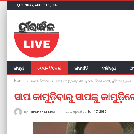
SUNDAY, AUGUST 9, 2026
ରାଜ୍ୟ
ଦେଶ- ବିଦେଶ
ରାଜନୀତି
ବାଣିଜ୍ୟ
ଅ
Home
ଦେଶ- ବିଦେଶ
ସାପ କାମୁଡ଼ିବାରୁ ସାପକୁ କାମୁଡ଼ିଲେ ବୃଦ୍ଧ, ଦୁହିଁଙ୍କ ମୃତ୍ୟୁ
ସାପ କାମୁଡ଼ିବାରୁ ସାପକୁ କାମୁଡ଼ିଲେ 
Last updated
Jul 17, 2019
By
Hiranchal Live