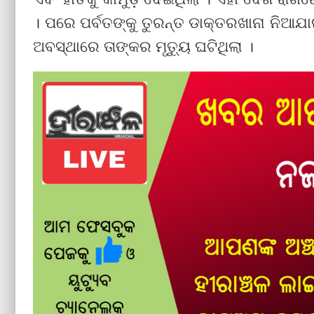
। ପରେ ପର୍ବତଙ୍କୁ ତୁରନ୍ତ ଡାକ୍ତରଖାନା ନିଆଯା
ଅବସ୍ଥାରେ ତାଙ୍କର ମୃତ୍ୟୁ ଘଟିଥିଲା ।