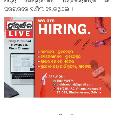
ପ୍ରଚାରରେ ସାମିଲ ହୋଇଥିଲେ ।