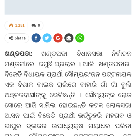
1,251
0
Share
ଖଣ୍ଡପଡା:
ଖଣ୍ଡପଡା ବିଧାନସଭା ନିର୍ବାଚନ
ମଣ୍ଡଳୀରେ ଜମୁଛି ପ୍ରଚାର । ଆଜି ଖଣ୍ଡପଡାର
ବିଜେଡି ବିଧାୟକ ପ୍ରାର୍ଥୀ ସୌମ୍ୟରଂଜନ ପଟ୍ଟନାୟକ
ଏକ ବିଶାଳ ବାଇକ ରାଲିରେ ବାହାରି ଗାଁ ଗାଁ ବୁଲି
ଅଞ୍ଚଳବାସୀଙ୍କୁ ଭେଟିଛନ୍ତି । ସୌମ୍ୟଙ୍କ ରୋଡ
ସୋରେ ଆଜି ସାମିଲ ହୋଇଛନ୍ତି କଟକ ଲୋକସଭା
ଆସନ ପାଇଁ ବିଜେଡି ପ୍ରାର୍ଥୀ ଭର୍ତ୍ତୃହରି ମହତାବ ଓ
ଭାପୁର ବ୍ଲକର ଉପାଧ୍ୟକ୍ଷ ଗୟାଧର ପରିଡା
ମଧ୍ୟ ସୌମ୍ୟରଂଜନ ପଟ୍ଟନାୟକଙ୍କ ସହ