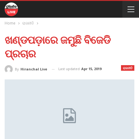
Home
ରାଜନୀତି
ଖଣ୍ଡପଡ଼ାରେ ଜମୁଛି ବିଜେଡି
ପ୍ରଚାର
ରାଜନୀତି
Last updated
Apr 15, 2019
By
Hiranchal Live