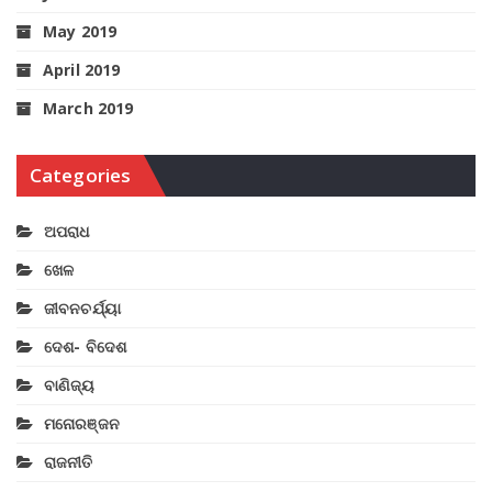
May 2019
April 2019
March 2019
Categories
ଅପରାଧ
ଖେଳ
ଜୀବନଚର୍ଯ୍ୟା
ଦେଶ- ବିଦେଶ
ବାଣିଜ୍ୟ
ମନୋରଞ୍ଜନ
ରାଜନୀତି