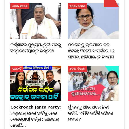
ଦେଶ- ବିଦେଶ
ଦେଶ- ବିଦେଶ
କର୍ଣ୍ଣାଟକ ମୁଖ୍ୟମନ୍ତ୍ରୀ ପଦରୁ
ମମତାଙ୍କୁ ଲାଗିପାରେ ବଡ
ସିଦ୍ଦରମୈୟାଙ୍କ ଇସ୍ତଫା
ଝଟକା; ବିଜେପି ସଂପର୍କରେ 12
ସାଂସଦ, ଛାଡିପାରନ୍ତି ଟିଏମସି
ରାଜନୀତି
ଦେଶ- ବିଦେଶ
Cockroach Janta Party:
ମୁଁ ଦଳକୁ ଆଉ ଥରେ ଛିଡା
କକ୍ରୋଚ୍ ଜନତା ପାର୍ଟିକୁ ନେଇ
କରିବି, ଏମିତି କାହିଁକି କହିଲେ
ଦେଶବ୍ୟାପୀ ଚର୍ଚ୍ଚା ; ଭାଇରାଲ୍
ମମତା ?
ହେଉଛି…