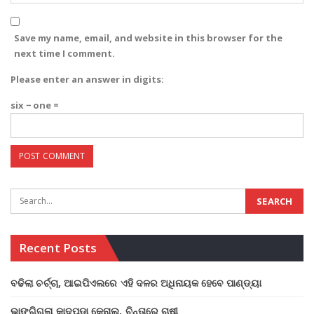
Save my name, email, and website in this browser for the
next time I comment.
Please enter an answer in digits:
six − one =
Recent Posts
ବଢିଲା ଚର୍ଚ୍ଚା, ଆଇପିଏଲରେ ଏହି ଦଳର ଅଧିନାୟକ ହେବେ ପାଣ୍ଡ୍ୟା
ଭାଙ୍ଗିଗଲା କାଦପଡା କେନାଲ, ଚିନ୍ତାରେ ଚାଷୀ