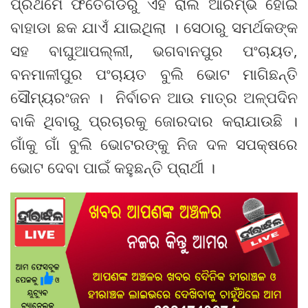
ପ୍ରଥମେ ଫତେଗଡରୁ ଏହି ରାଲି ଆରମ୍ଭ ହୋଇ
ବାହାଡା ଛକ ଯାଏଁ ଯାଇଥିଲା । ସେଠାରୁ ସମର୍ଥକଙ୍କ
ସହ ବାଘୁଆପଲ୍ଲୀ, ଭଗବାନପୁର ପଂଚାୟତ,
ବନମାଳୀପୁର ପଂଚାୟତ ବୁଲି ଭୋଟ ମାଗିଛନ୍ତି
ସୌମ୍ୟରଂଜନ । ନିର୍ବାଚନ ଆଉ ମାତ୍ର ଅଳ୍ପଦିନ
ବାକି ଥିବାରୁ ପ୍ରଚାରକୁ ଜୋରଦାର କରାଯାଉଛି ।
ଗାଁକୁ ଗାଁ ବୁଲି ଭୋଟରଙ୍କୁ ନିଜ ଦଳ ସପକ୍ଷରେ
ଭୋଟ ଦେବା ପାଇଁ କହୁଛନ୍ତି ପ୍ରାର୍ଥୀ ।