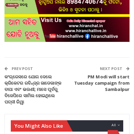
PREV POST
NEXT POST
କଂଗ୍ରେସରେ ଯୋଗ ଦେଲେ
PM Modi will start
କ୍ରିକେଟର ରବିନ୍ଦ୍ର ଜାଡେଜାଙ୍କ
Tuesday campaign from
ବାପା ଏବଂ ଭଉଣୀ; ମାସେ ପୂର୍ବରୁ
Sambalpur
ବିଜେପିରେ ସାମିଲ ହୋଇଥିଲେ
ପତ୍ନୀ ରିୱା
You Might Also Like
All