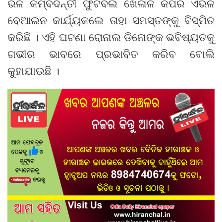
ଭଳି କିମ୍ବଦନ୍ତୀ ଫୁଟବଲ ଖେଳାଳି କିପରି ଏଭଳି
ବେଆଇନ କାର୍ଯ୍ୟକଲେ ତାହା ସମସ୍ତଙ୍କୁ ବିସ୍ମିତ
କରିଛି । ଏହି ଘଟଣା ରୋନାଲ ଡିନୋଙ୍କ ଭବିଷ୍ୟତକୁ
ଗଭୀର ଭାବରେ ପ୍ରଭାବିତ କରିବ ବୋଲି
କୁହାଯାଉଛି ।