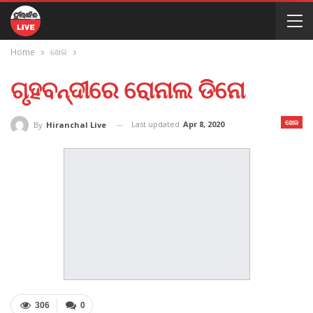
Home
ଖେଳ
ଗୃହବନ୍ଦୀରେ ରୋନାଲ ଡିନୋ
ଖେଳ
Last updated
Apr 8, 2020
By
Hiranchal Live
306
0