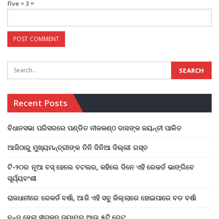
five × 3 =
Recent Posts
ବିଧାନସଭା ପରିସରରେ ପଣ୍ଡିତ ନୀଳକଣ୍ଠ ଦାସଙ୍କ ଜୟନ୍ତୀ ପାଳିତ
ଆଜିଠାରୁ ମୁଖ୍ୟମନ୍ତ୍ରୀଙ୍କ ତିନି ଦିନିଆ ଦିଲ୍ଲୀ ଗସ୍ତ
ଟି-୨୦ର ନୂଆ ବସ୍ ହେଲେ ବଟଲର, କହିଲେ ଦିନେ ଏହି ରେକର୍ଡ ଭାଙ୍ଗିବେ
ସୂର୍ଯ୍ୟବଂଶୀ
ରାଜଧାନୀରେ ରେକର୍ଡ ବର୍ଷା, ଆଜି ଏହି ସବୁ ଜିଲ୍ଲାରେ ହୋଇପାରେ ବଡ ବର୍ଷା
ବନ୍ଦ ହେଲା ହୀରାକୁଦ ଡ୍ୟାମର ଆଉ ୫ଟି ଗେଟ୍