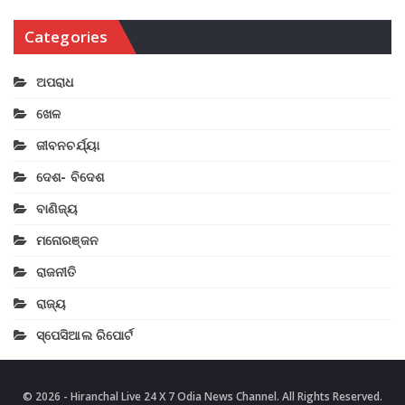
Categories
ଅପରାଧ
ଖେଳ
ଜୀବନଚର୍ଯ୍ୟା
ଦେଶ- ବିଦେଶ
ବାଣିଜ୍ୟ
ମନୋରଞ୍ଜନ
ରାଜନୀତି
ରାଜ୍ୟ
ସ୍ପେସିଆଲ ରିପୋର୍ଟ
© 2026 - Hiranchal Live 24 X 7 Odia News Channel. All Rights Reserved.