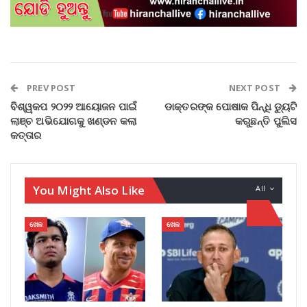
PREV POST
NEXT POST
ବିଶ୍ୱକପ ୨୦୨୨ ଆୟୋଜନ ପାଇଁ
ଡାକ୍ତରଙ୍କ ପୋଷାକ ପିନ୍ଧି ଡ୍ୟୁଟି
ଲାଞ୍ଚ ଅଭିଯୋଗକୁ ଖଣ୍ଡନ କଲା
କରୁଛନ୍ତି ପୁଲିସ
କତ୍ତାର
You Might Also Like
All
ଖେଳ
ଖେଳ