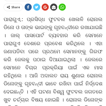
Share
ପାରାଗୁଏ,: ପ୍ରସିଦ୍ଧ ଫୁଟବଲ ଖେଳାଳି ରୋନାଲ
ଡିନୋ ଓ ତାଙ୍କ ଭାଇଙ୍କୁ ଗୃହବନ୍ଦୀରେ ରଖାଯାଇଛି
। ଜାଲ୍ ପାସପୋର୍ଟ ବ୍ୟବହାର କରି ସେମାନେ
ପାରାଗୁଏ ଦେଶରେ ପ୍ରବେଶ କରିଥିଲେ । ଏହା
ଜଣାପଡିବା ପରେ ପ୍ରଥମେ ସେମାନଙ୍କୁ ଗିରଫ
କରି ଜେଲକୁ ପଠାଇ ଦିଆଯାଇଥିଲା । ଜେଲରେ
ସେମାନେ ବିଚାର ପ୍ରକ୍ରିୟା ପାଇଁ ଏକ ମାସ
ରହିଥିଲେ । ଆଜି ଅଦାଲତ ରାୟ ଶୁଣାଇ ରୋନାଲ
ଡିନୋଙ୍କୁ ଗୃହବନ୍ଦୀ ଭାବେ ରଖିବା ପାଇଁ ନିର୍ଦ୍ଦେଶ
ଦେଇଛନ୍ତି । ଏହି ଘଟଣା ବିଶ୍ୱ ଫୁଟବଲ ଜଗତରେ
ଖୁବ ଚର୍ଚ୍ଚାର ବିଷୟ ହୋଇଛି । ରୋନାଲ ଡିନୋଙ୍କ