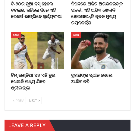
ଟି-୨୦ର ନୂଆ ବସ୍ ହେଲେ
ବିପଦରେ ଅଜିତ ଅଗରକରଙ୍କ
ବଟଲର, କହିଲେ ଦିନେ ଏହି
ପଦବୀ, ଏହି ଅଭିଜ୍ଞ ଖେଳାଳି
ରେକର୍ଡ ଭାଙ୍ଗିବେ ସୂର୍ଯ୍ୟବଂଶୀ
ହୋଇପାରନ୍ତି ନୂତନ ମୁଖ୍ୟ
ଚୟନକର୍ତ୍ତା
ଖେଳ
ଖେଳ
ଟିମ୍ ଇଣ୍ଡିଆ ସହ ଏହି ଦୁଇ
ବୁମରାଙ୍କ ସ୍ଥାନ ନେଲେ
ଖେଳାଳି ମଧ୍ୟ ଯିବେ
ଆକିବ ନବି
ଶ୍ରୀଲଙ୍କା
PREV
NEXT
LEAVE A REPLY