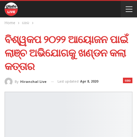
Home
ଖେଳ
ବିଶ୍ୱକପ ୨୦୨୨ ଆୟୋଜନ ପାଇଁ
ଲାଞ୍ଚ ଅଭିଯୋଗକୁ ଖଣ୍ଡନ କଲା
କତ୍ତାର
ଖେଳ
Last updated
Apr 8, 2020
By
Hiranchal Live