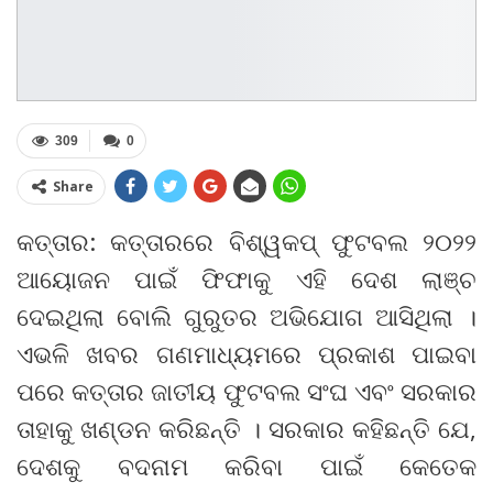
309
0
Share
କତ୍ତାର: କତ୍ତାରରେ ବିଶ୍ୱକପ୍ ଫୁଟବଲ ୨୦୨୨
ଆୟୋଜନ ପାଇଁ ଫିଫାକୁ ଏହି ଦେଶ ଲାଞ୍ଚ
ଦେଇଥିଲା ବୋଲି ଗୁରୁତର ଅଭିଯୋଗ ଆସିଥିଲା ।
ଏଭଳି ଖବର ଗଣମାଧ୍ୟମରେ ପ୍ରକାଶ ପାଇବା
ପରେ କତ୍ତାର ଜାତୀୟ ଫୁଟବଲ ସଂଘ ଏବଂ ସରକାର
ତାହାକୁ ଖଣ୍ଡନ କରିଛନ୍ତି । ସରକାର କହିଛନ୍ତି ଯେ,
ଦେଶକୁ ବଦନାମ କରିବା ପାଇଁ କେତେକ