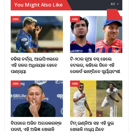
You Might Also Like
All
ଖେଳ
ଖେଳ
ବଢିଲା ଚର୍ଚ୍ଚା, ଆଇପିଏଲରେ
ଟି-୨୦ର ନୂଆ ବସ୍ ହେଲେ
ଏହି ଦଳର ଅଧିନାୟକ ହେବେ
ବଟଲର, କହିଲେ ଦିନେ ଏହି
ପାଣ୍ଡ୍ୟା
ରେକର୍ଡ ଭାଙ୍ଗିବେ ସୂର୍ଯ୍ୟବଂଶୀ
ଖେଳ
ଖେଳ
ବିପଦରେ ଅଜିତ ଅଗରକରଙ୍କ
ଟିମ୍ ଇଣ୍ଡିଆ ସହ ଏହି ଦୁଇ
ପଦବୀ, ଏହି ଅଭିଜ୍ଞ ଖେଳାଳି
ଖେଳାଳି ମଧ୍ୟ ଯିବେ