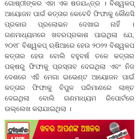
ଗୋଷ୍ଠୀଙ୍କର ଏହା ଏକ ଷଡଯନ୍ତ୍ର । ବିଶ୍ୱକପ୍
ଆୟୋଜନ ପାଇଁ କତ୍ତାର କେବେବି ଫିଫାକୁ କୌଣସି
ପ୍ରକାର ପ୍ରଲୋଭନ ଦେଖାଇ ନାହିଁ ।
ଗଣମାଧ୍ୟମରେ ଖବରପ୍ରକାଶ ପାଇଥିଲା ଯେ,
୨୦୧୮ ବିଶ୍ୱକପ୍ ଋଷିଆରେ ହେଉ ୨୦୨୨ ବିଶ୍ୱକପ
କତ୍ତାର ହେଉ ବୋଲି ବହୁବର୍ଷ ତଳେ କତ୍ତାର
ପକ୍ଷରୁ ଫିଫାକୁ ପ୍ରସ୍ତାବ ଦେଇଥିଲା ଏବଂ ନିଜ
ଦେଶରେ ଏହି ମେଗା ଇଭେଣ୍ଟ ଆୟୋଜନ ପାଇଁ
କତ୍ତାର ଫିଫାକୁ ବିପୁଳ ପରିମାଣରେ ଲାଞ୍ଚ
ଦେଇଥିଲା ବୋଲି ଗଣମାଧ୍ୟମ ରିପୋର୍ଟରେ
ଉଲ୍ଲେଖ କରାଯାଇଥିଲା ।