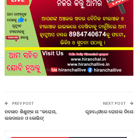
PREV POST
NEXT POST
ନବଜାତ ଶିଶୁଙ୍କ ନା “କରୋନା,
ଗୃହବନ୍ଦୀରେ ରୋନାଲ ଡିନୋ
ଲକଡାଉନ ଓ କୋଭିଡ୍‌’