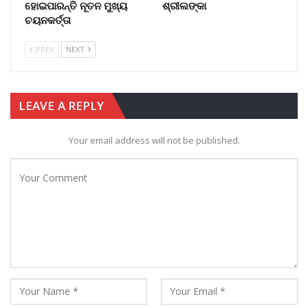
ହୋଇପାରନ୍ତି ନୂତନ ମୁଖ୍ୟ
ଶ୍ରୀଲଙ୍କା
ଚୟନକର୍ତ୍ତା
PREV
NEXT
LEAVE A REPLY
Your email address will not be published.