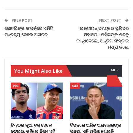
PREV POST
NEXT POST
କୋହଲିଙ୍କ ସଂପର୍କରେ ଏମିତି
ଲକଡାଉନ୍ ସମୟରେ ପୁଲିସର
ମନ୍ତବ୍ୟ ଦେଲେ ଅଖତର
ମହାନତା : ମହିଳାଙ୍କ ଶବକୁ
କାନ୍ଧଦେଲେ, ଅନ୍ତିମ ସଂସ୍କାର
ମଧ୍ୟ କଲେ
You Might Also Like
All
ଖେଳ
ଖେଳ
ଟି-୨୦ର ନୂଆ ବସ୍ ହେଲେ
ବିପଦରେ ଅଜିତ ଅଗରକରଙ୍କ
ବଟଲର, କହିଲେ ଦିନେ ଏହି
ପଦବୀ, ଏହି ଅଭିଜ୍ଞ ଖେଳାଳି