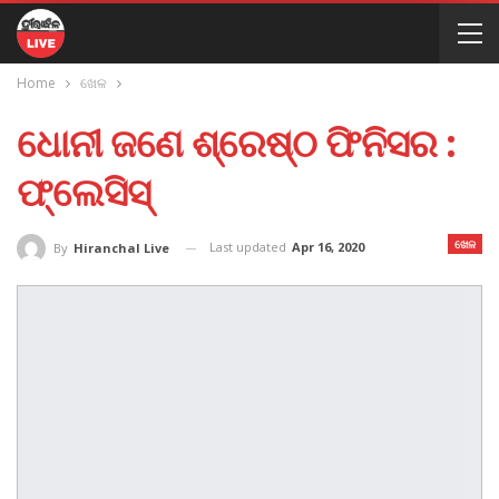
Home
ଖେଳ
ଧୋନୀ ଜଣେ ଶ୍ରେଷ୍ଠ ଫିନିସର :
ଫ୍ଲେସିସ୍‌
ଖେଳ
Last updated
Apr 16, 2020
By
Hiranchal Live