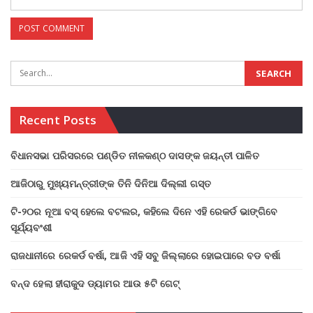
Recent Posts
ବିଧାନସଭା ପରିସରରେ ପଣ୍ଡିତ ନୀଳକଣ୍ଠ ଦାସଙ୍କ ଜୟନ୍ତୀ ପାଳିତ
ଆଜିଠାରୁ ମୁଖ୍ୟମନ୍ତ୍ରୀଙ୍କ ତିନି ଦିନିଆ ଦିଲ୍ଲୀ ଗସ୍ତ
ଟି-୨୦ର ନୂଆ ବସ୍ ହେଲେ ବଟଲର, କହିଲେ ଦିନେ ଏହି ରେକର୍ଡ ଭାଙ୍ଗିବେ
ସୂର୍ଯ୍ୟବଂଶୀ
ରାଜଧାନୀରେ ରେକର୍ଡ ବର୍ଷା, ଆଜି ଏହି ସବୁ ଜିଲ୍ଲାରେ ହୋଇପାରେ ବଡ ବର୍ଷା
ବନ୍ଦ ହେଲା ହୀରାକୁଦ ଡ୍ୟାମର ଆଉ ୫ଟି ଗେଟ୍