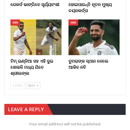
ରେକର୍ଡ ଭାଙ୍ଗିବେ ସୂର୍ଯ୍ୟବଂଶୀ
ହୋଇପାରନ୍ତି ନୂତନ ମୁଖ୍ୟ
ଚୟନକର୍ତ୍ତା
ଖେଳ
ଖେଳ
ଟିମ୍ ଇଣ୍ଡିଆ ସହ ଏହି ଦୁଇ
ବୁମରାଙ୍କ ସ୍ଥାନ ନେଲେ
ଖେଳାଳି ମଧ୍ୟ ଯିବେ
ଆକିବ ନବି
ଶ୍ରୀଲଙ୍କା
PREV
NEXT
LEAVE A REPLY
Your email address will not be published.