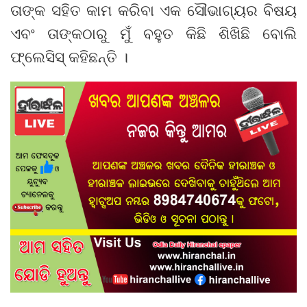
ତାଙ୍କ ସହିତ କାମ କରିବା ଏକ ସୌଭାଗ୍ୟର ବିଷୟ
ଏବଂ ତାଙ୍କଠାରୁ ମୁଁ ବହୁତ କିଛି ଶିଖିଛି ବୋଲି
ଫ୍ଲେସିସ୍ କହିଛନ୍ତି ।