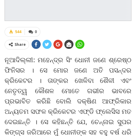
544
0
Share
ନୂଆଦିଲ୍ଲୀ: ମହେନ୍ଦ୍ର ସିଂ ଧୋନୀ ଜଣେ ଶ୍ରେଷ୍ଠ
ଫିନିସର । ସେ ମୋର ଜଣେ ଅତି ପସନ୍ଦର
କ୍ରିକେଟର । ତାଙ୍କର ଖେଳିବା ଶୈଳୀ ଏବଂ
ନେତୃତ୍ୱ କୌଶଳ ମୋତେ ଗଭୀର ଭାବରେ
ପ୍ରଭାବିତ କରିଛି ବୋଲି ଦକ୍ଷିଣ ଆଫ୍ରିକାର
ଅନ୍ୟତମ ସଫଳ କ୍ରିକେଟର ଏଫ୍‌ଡି ଫ୍ଲେସିସ ମତ
ଦେଇଛନ୍ତି । ସେ କହିଛନ୍ତି ଯେ, ଚେନ୍ନାଇ ସୁପର
କିଙ୍ଗ୍‌ସ ଜରିଆରେ ମୁଁ ଧୋନୀଙ୍କ ସହ ବହୁ ବର୍ଷ ଧରି