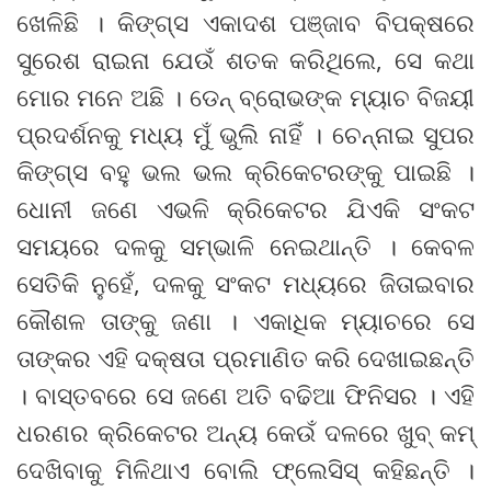
ଖେଳିଛି । କିଙ୍ଗ୍‌ସ ଏକାଦଶ ପଞ୍ଜାବ ବିପକ୍ଷରେ
ସୁରେଶ ରାଇନା ଯେଉଁ ଶତକ କରିଥିଲେ, ସେ କଥା
ମୋର ମନେ ଅଛି । ଡେନ୍ ବ୍ରୋଭଙ୍କ ମ୍ୟାଚ ବିଜୟୀ
ପ୍ରଦର୍ଶନକୁ ମଧ୍ୟ ମୁଁ ଭୁଲି ନାହିଁ । ଚେନ୍ନାଇ ସୁପର
କିଙ୍ଗ୍‌ସ ବହୁ ଭଲ ଭଲ କ୍ରିକେଟରଙ୍କୁ ପାଇଛି ।
ଧୋନୀ ଜଣେ ଏଭଳି କ୍ରିକେଟର ଯିଏକି ସଂକଟ
ସମୟରେ ଦଳକୁ ସମ୍ଭାଳି ନେଇଥାନ୍ତି । କେବଳ
ସେତିକି ନୁହେଁ, ଦଳକୁ ସଂକଟ ମଧ୍ୟରେ ଜିତାଇବାର
କୌଶଳ ତାଙ୍କୁ ଜଣା । ଏକାଧିକ ମ୍ୟାଚରେ ସେ
ତାଙ୍କର ଏହି ଦକ୍ଷତା ପ୍ରମାଣିତ କରି ଦେଖାଇଛନ୍ତି
। ବାସ୍ତବରେ ସେ ଜଣେ ଅତି ବଢିଆ ଫିନିସର । ଏହି
ଧରଣର କ୍ରିକେଟର ଅନ୍ୟ କେଉଁ ଦଳରେ ଖୁବ୍ କମ୍
ଦେଖିବାକୁ ମିଳିଥାଏ ବୋଲି ଫ୍ଲେସିସ୍ କହିଛନ୍ତି ।