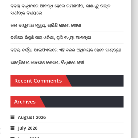
ବିବାହ ବନ୍ଧନରେ ଆବଦ୍ଧ ହେଲେ ରମଣଦୀପ, ଜାଣନ୍ତୁ ତାଙ୍କ
ସାଥୀଙ୍କ ବିଷୟରେ
କଳା ବାଘୁଣୀର ମୃତ୍ୟୁ, ଚାଲିଛି କାରଣ ଖୋଜା
ବର୍ଷାରେ ଭିଜୁଛି ସାରା ଓଡିଶା, ପୁଣି ବନ୍ୟା ଆଶଙ୍କା
ବଢିଲା ଚର୍ଚ୍ଚା, ଆଇପିଏଲରେ ଏହି ଦଳର ଅଧିନାୟକ ହେବେ ପାଣ୍ଡ୍ୟା
ଭାଙ୍ଗିଗଲା କାଦପଡା କେନାଲ, ଚିନ୍ତାରେ ଚାଷୀ
Recent Comments
Archives
August 2026
July 2026