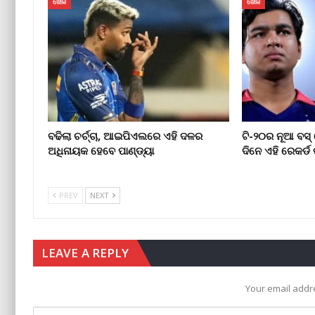
ଖେଳ
ଖେଳ
ବଢିଲା ଚର୍ଚ୍ଚା, ଆଇପିଏଲରେ ଏହି ଦଳର
ଟି-୨୦ର ନୂଆ ବସ
ଅଧିନାୟକ ହେବେ ପାଣ୍ଡ୍ୟା
ଦିନେ ଏହି ରେକର୍ଡ 
PREV
NEXT
LEAVE A REPLY
Your email addre