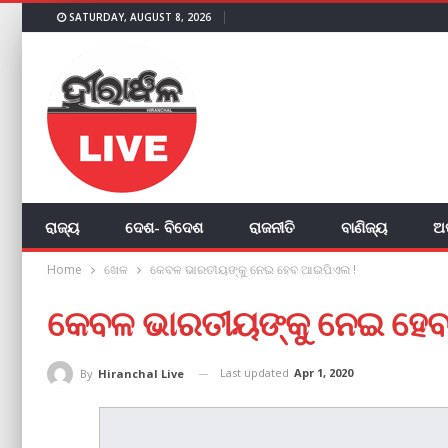
SATURDAY, AUGUST 8, 2026
ରାଜ୍ୟ
ଦେଶ- ବିଦେଶ
ରାଜନୀତି
ବାଣିଜ୍ୟ
ଅ
Home
ଖେଳ
କେବଳ ଭାରତୀୟଙ୍କୁ ନେଇ ହେବ ଆଇପିଏଲ !
କେବଳ ଭାରତୀୟଙ୍କୁ ନେଇ ହେ
Last updated
Apr 1, 2020
By
Hiranchal Live