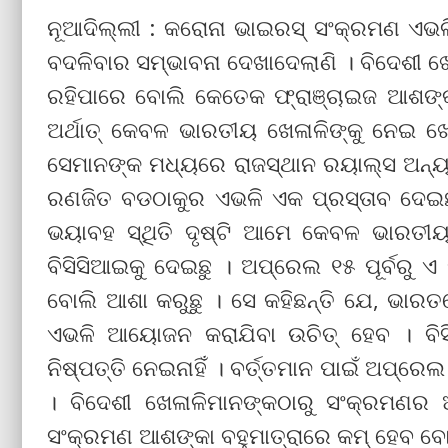
ନୂଆଦିଲ୍ଲୀ : କରୋନା ଭାଇରସ୍ ସଂକ୍ରମଣ ଏଭ
ବଦଳିବାର ସମ୍ଭାବନା ଦେଖାଦେଲାଣି । ବିଦେଶୀ
ରହିପାରେ ବୋଲି କେତେକ ଫ୍ରାଞ୍ଚାଇଜ ଆଶଙ୍କା 
ଅର୍ଥାତ୍ କେବଳ ଭାରତୀୟ ଖେଳାଳିଙ୍କୁ ନେଇ ଖେ
ସେମାନଙ୍କ ମଧ୍ୟରେ ରାଜସ୍ଥାନ ରୟାଲ୍ସ ଅନ୍ୟତମ
ରଣଜିତ ବଡଠାକୁର ଏଭଳି ଏକ ପ୍ରସ୍ତାବ ଦେଇଛନ୍
ଭୟାବହ ସ୍ଥିତି ଦୃଷ୍ଟି ଆମେ କେବଳ ଭାରତୀୟଙ୍
ବିସିସିଆଇକୁ ଦେଇଛୁ । ଅପ୍ରେଲ ୧୫ ପୂର୍ବରୁ ଏ
ବୋଲି ଆଶା କରୁଛୁ । ସେ କହିଛନ୍ତି ଯେ, ଭାରତର
ଏଭଳି ଆୟୋଜନ କରାଯିବା ଉଚିତ୍ ହେବ । ବି
ନିଷ୍ପତ୍ତି ନେଇନାହିଁ । ବର୍ତ୍ତମାନ ପାଇଁ ଅପ୍ର
। ବିଦେଶୀ ଖେଳାଳିମାନଙ୍କଠାରୁ ସଂକ୍ରମଣର
ସଂକ୍ରମଣ ଆଶଙ୍କା ବହୁମାତ୍ରାରେ କମ୍ ହେବ ବୋ