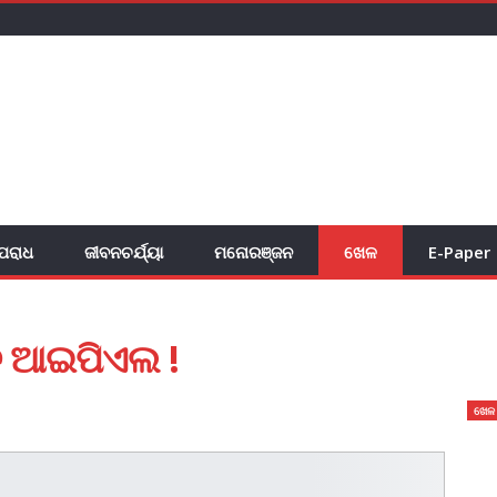
ପରାଧ
ଜୀବନଚର୍ଯ୍ୟା
ମନୋରଞ୍ଜନ
ଖେଳ
E-Paper
ବ ଆଇପିଏଲ !
ଖେଳ