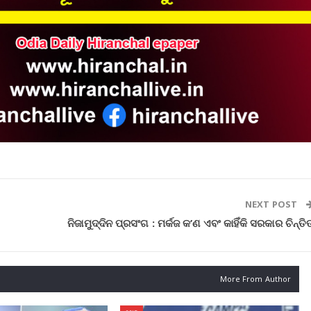
NEXT POST
ନିଜାମୁଦ୍ଦିନ ପ୍ରସଂଗ : ମର୍କଜ କ’ଣ ଏବଂ କାହିଁକି ସରକାର ଚିନ୍ତି
More From Author