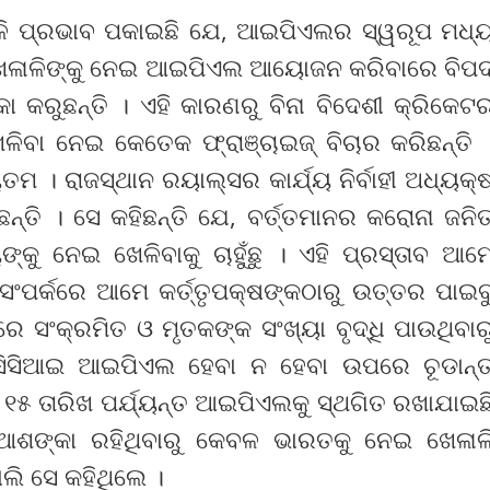
ଳି ପ୍ରଭାବ ପକାଇଛି ଯେ, ଆଇପିଏଲର ସ୍ୱରୂପ ମଧ୍
 ଖେଳାଳିଙ୍କୁ ନେଇ ଆଇପିଏଲ ଆୟୋଜନ କରିବାରେ ବିପ
କରୁଛନ୍ତି । ଏହି କାରଣରୁ ବିନା ବିଦେଶୀ କ୍ରିକେଟ
ଳିବା ନେଇ କେତେକ ଫ୍ରାଞ୍ଚାଇଜ୍ ବିଚାର କରିଛନ୍ତି 
 । ରାଜସ୍ଥାନ ରୟାଲ୍ସର କାର୍ଯ୍ୟ ନିର୍ବାହୀ ଅଧ୍ୟକ୍
ତି । ସେ କହିଛନ୍ତି ଯେ, ବର୍ତ୍ତମାନର କରୋନା ଜନି
କୁ ନେଇ ଖେଳିବାକୁ ଚାହୁଁଛୁ । ଏହି ପ୍ରସ୍ତାବ ଆମ
 ସଂପର୍କରେ ଆମେ କର୍ତ୍ତୃପକ୍ଷଙ୍କଠାରୁ ଉତ୍ତର ପାଇବ
େ ସଂକ୍ରମିତ ଓ ମୃତକଙ୍କ ସଂଖ୍ୟା ବୃଦ୍ଧି ପାଉଥିବାର
ସିସିଆଇ ଆଇପିଏଲ ହେବା ନ ହେବା ଉପରେ ଚୂଡାନ୍
େଲ ୧୫ ତାରିଖ ପର୍ଯ୍ୟନ୍ତ ଆଇପିଏଲକୁ ସ୍ଥଗିତ ରଖାଯାଇଛ
 ଆଶଙ୍କା ରହିଥିବାରୁ କେବଳ ଭାରତକୁ ନେଇ ଖେଳାଳ
ଲି ସେ କହିଥିଲେ ।