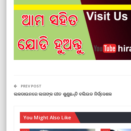
PREV POST
ଲକଡାଉନରେ ଲତାଙ୍କ ଗୀତ ଶୁଣୁଛନ୍ତି ବଲିଉଡ ନିର୍ଦ୍ଦେଶକ
You Might Also Like