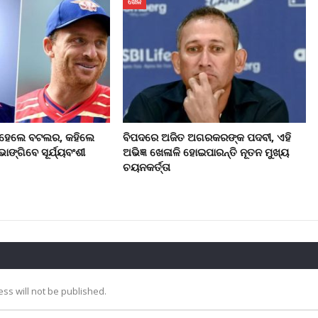
ଖେଳ
୍ ହେଲେ ବଟଲର, କହିଲେ
ବିପଦରେ ଅଜିତ ଅଗରକରଙ୍କ ପଦବୀ, ଏହି
ଭାଙ୍ଗିବେ ସୂର୍ଯ୍ୟବଂଶୀ
ଅଭିଜ୍ଞ ଖେଳାଳି ହୋଇପାରନ୍ତି ନୂତନ ମୁଖ୍ୟ
ଚୟନକର୍ତ୍ତା
ss will not be published.