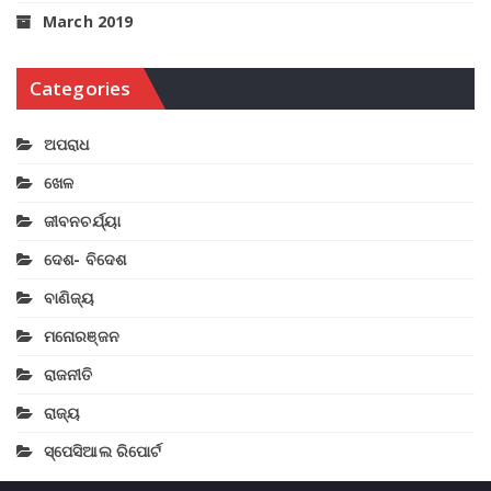
March 2019
Categories
ଅପରାଧ
ଖେଳ
ଜୀବନଚର୍ଯ୍ୟା
ଦେଶ- ବିଦେଶ
ବାଣିଜ୍ୟ
ମନୋରଞ୍ଜନ
ରାଜନୀତି
ରାଜ୍ୟ
ସ୍ପେସିଆଲ ରିପୋର୍ଟ