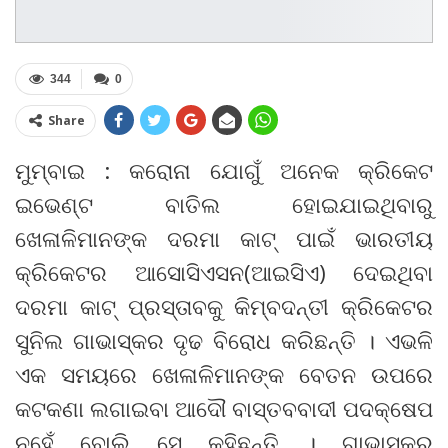
344
0
Share
ମୁମ୍ବାଇ : କରୋନା ଯୋଗୁଁ ଅନେକ କ୍ରିକେଟ
ଇଭେଣ୍ଟ ବାତିଲ ହୋଇଯାଇଥିବାରୁ
ଖେଳାଳିମାନଙ୍କ ଦରମା କାଟ୍ ପାଇଁ ଭାରତୀୟ
କ୍ରିକେଟର ଆସୋସିଏସନ(ଆଇସିଏ) ଦେଇଥିବା
ଦରମା କାଟ୍ ପ୍ରସ୍ତାବକୁ କିମ୍ବଦନ୍ତୀ କ୍ରିକେଟର
ସୁନିଲ ଗାଭାସ୍କର ଦୃଢ ବିରୋଧ କରିଛନ୍ତି । ଏଭଳି
ଏକ ସମୟରେ ଖେଳାଳିମାନଙ୍କ ବେତନ ଉପରେ
କଟକଣା ଲଗାଇବା ଆଦୌ ବାସ୍ତବବାଦୀ ପଦକ୍ଷେପ
ନୁହେଁ ବୋଲି ସେ କହିଛନ୍ତି । ଗାଭାସ୍କର