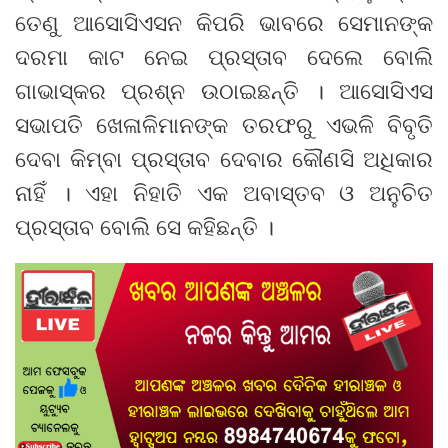
ତେଣୁ ଆସୋସିଏସନ କିପରି ଭାବରେ ସେମାନଙ୍କ
ଦରମା କାଟ ନେଇ ପ୍ରସ୍ତାବ ଦେଲେ ବୋଲି
ଗାଭାସ୍କର ପ୍ରଶ୍ନ ଉଠାଇଛନ୍ତି । ଆସୋସିଏସ
ସଭାପତି ଖେଳାଳିମାନଙ୍କ ତରଫରୁ ଏଭଳି ବିବୃତି
ଦେବା କିମ୍ବା ପ୍ରସ୍ତାବ ଦେବାର କୌଣସି ଅଧିକାର
ନାହିଁ । ଏହା ନିହାତି ଏକ ଅବାସ୍ତବ ଓ ଅନୁଚିତ
ପ୍ରସ୍ତାବ ବୋଲି ସେ କହିଛନ୍ତି ।