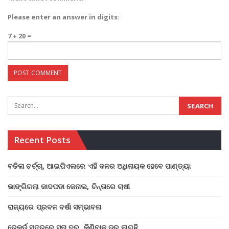
Please enter an answer in digits:
7 + 20 =
Recent Posts
ବଢିଲା ଚର୍ଚ୍ଚା, ଆଇପିଏଲରେ ଏହି ଦଳର ଅଧିନାୟକ ହେବେ ପାଣ୍ଡ୍ୟା
ଭାଙ୍ଗିଗଲା କାଦପଡା କେନାଲ, ଚିନ୍ତାରେ ଚାଷୀ
ରାଜ୍ୟରେ ପ୍ରବଳ ବର୍ଷା ସମ୍ଭାବନା
ରେକର୍ଡ ସ୍ତରରେ ସୁନା ଦର, କିଣିବାକୁ ଡର ଲାଗୁଛି