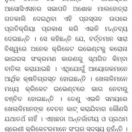
ଆସୋସିଏସନର ସଭାପତି ଅଶୋକ ମାଲହୋତ୍ରା
ଗତକାଲି ଦେଇଥିବା ଏହି ପ୍ରସ୍ତାବ ଉପରେ
ପ୍ରତିକ୍ରିୟା ପ୍ରକାଶ କରି ଏଭଳି ମନ୍ତବ୍ୟ
ଦେଇଛନ୍ତି । ସେ କହିଛନ୍ତି ଯେ, ବର୍ତ୍ତମାନ ସାରା
ବିଶ୍ୱରେ ଅନେକ କ୍ରିକେଟ ଇଭେଣ୍ଟକୁ କରୋନା
ଭାଇରସ ସଂକ୍ରମଣ କାରଣରୁ ସ୍ଥଗିତ କିମ୍ବା
ବାତିଲ କରାଯାଇଛି । ଏଥିଯୋଗୁଁ ଆୟୋଜକମାନେ
ଆର୍ଥିକ କ୍ଷତିଗ୍ରସ୍ତ ହୋଇଛନ୍ତି । ଖେଳାଳିମାନେ
ମଧ୍ୟ କ୍ରିକେଟ ଇଭେଣ୍ଟରେ ଭାଗ ନେବାରୁ
ବଞ୍ଚିତ ହୋଇଛନ୍ତି । ତେଣୁ ଏଭଳି ସମୟରେ
ଖେଳାଳିମାନଙ୍କ ବେତନ କାଟ୍ କରାଯିବାର କୌଣସି
ଯଥାତର୍ଥ ନାହିଁ । ଏହାଛଡା ଅନ୍ତର୍ଜାତୀୟ ଓ ପ୍ରଥମ
ଶ୍ରେଣୀ କ୍ରିକେଟରମାନେ ସଂଘର ସଦସ୍ୟ ନୁହଁନ୍ତି ।