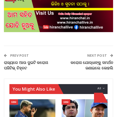
PREV POST
NEXT POST
ରାଜ୍ୟରେ ଆଉ ଦୁଇଟି କରୋନା
କରୋନା ଯୋଦ୍ଧାଙ୍କୁ ସମର୍ଥନ
ପଜିଟିଭ୍ ଚିହ୍ନଟ
ଜଣାଇଲେ କୋହଲି
You Might Also Like
All
ଖେଳ
ଖେଳ