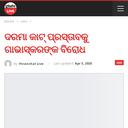
Home
ଖେଳ
ଦରମା କାଟ୍ ପ୍ରସ୍ତାବକୁ
ଗାଭାସ୍କରଙ୍କ ବିରୋଧ
ଖେଳ
Last updated
Apr 5, 2020
By
Hiranchal Live