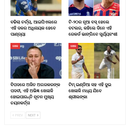
ବଢିଲା ଚର୍ଚ୍ଚା, ଆଇପିଏଲରେ
ଟି-୨୦ର ନୂଆ ବସ୍ ହେଲେ
ଏହି ଦଳର ଅଧିନାୟକ ହେବେ
ବଟଲର, କହିଲେ ଦିନେ ଏହି
ପାଣ୍ଡ୍ୟା
ରେକର୍ଡ ଭାଙ୍ଗିବେ ସୂର୍ଯ୍ୟବଂଶୀ
ଖେଳ
ଖେଳ
ବିପଦରେ ଅଜିତ ଅଗରକରଙ୍କ
ଟିମ୍ ଇଣ୍ଡିଆ ସହ ଏହି ଦୁଇ
ପଦବୀ, ଏହି ଅଭିଜ୍ଞ ଖେଳାଳି
ଖେଳାଳି ମଧ୍ୟ ଯିବେ
ହୋଇପାରନ୍ତି ନୂତନ ମୁଖ୍ୟ
ଶ୍ରୀଲଙ୍କା
ଚୟନକର୍ତ୍ତା
PREV
NEXT