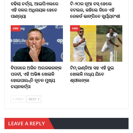
ବଢିଲା ଚର୍ଚ୍ଚା, ଆଇପିଏଲରେ
ଟି-୨୦ର ନୂଆ ବସ୍ ହେଲେ
ଏହି ଦଳର ଅଧିନାୟକ ହେବେ
ବଟଲର, କହିଲେ ଦିନେ ଏହି
ପାଣ୍ଡ୍ୟା
ରେକର୍ଡ ଭାଙ୍ଗିବେ ସୂର୍ଯ୍ୟବଂଶୀ
ଖେଳ
ଖେଳ
ବିପଦରେ ଅଜିତ ଅଗରକରଙ୍କ
ଟିମ୍ ଇଣ୍ଡିଆ ସହ ଏହି ଦୁଇ
ପଦବୀ, ଏହି ଅଭିଜ୍ଞ ଖେଳାଳି
ଖେଳାଳି ମଧ୍ୟ ଯିବେ
ହୋଇପାରନ୍ତି ନୂତନ ମୁଖ୍ୟ
ଶ୍ରୀଲଙ୍କା
ଚୟନକର୍ତ୍ତା
PREV
NEXT
LEAVE A REPLY