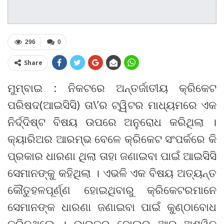
296
0
Share
ମୁମ୍ବାଇ : ନିକଟରେ ଅନ୍ତର୍ଜାତୀୟ କ୍ରିକେଟ
ପରିଷଦ(ଆଇସିସି) ତା\’ର ଟ୍ୱିଟର ମାଧ୍ୟମରେ ଏକ
ନିର୍ଦ୍ଦିଷ୍ଟ ବିଷୟ ଉପରେ ଅନୁରୋଧ କରିଥିଲା ।
କ୍ୟାରିଅର ଆରମ୍ଭ ବେଳେ କ୍ରିକେଟ ସଂପର୍କରେ କି
ପ୍ରକାର ଧାରଣା ଥିଲା ତାହା ଜଣାଇବା ପାଇଁ ଆଇସିସି
ସେମାନଙ୍କୁ କହିଥିଲା । ଏଭଳି ଏକ ବିଷୟ ଅତ୍ୟନ୍ତ
କୌତୁହଳପୂର୍ଣ୍ଣ ହୋଇଥିବାରୁ କ୍ରିକେଟରମାନେ
ସେମାନଙ୍କ ଧାରଣା ଜଣାଇବା ପାଇଁ କୁଣ୍ଠାବୋଧ
କରିନଥିଲେ । ଭାରତର ବୋଲର ଆର ଅଶ୍ୱିନ