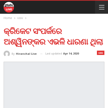
Home
ଖେଳ
କ୍ରିକେଟ ସଂପର୍କରେ
ଅଶ୍ୱିନଙ୍କର ଏଭଳି ଧାରଣା ଥିଲା
ଖେଳ
Last updated
Apr 14, 2020
By
Hiranchal Live