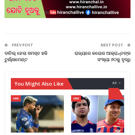
PREV POST
NEXT POST
ବାତିଲ୍ ହେଲା ସମସ୍ତ ହକି
ରାଜ୍ୟରେ କରୋନା ଆକ୍ରାନ୍ତଙ୍କ
ଟୁର୍ଣ୍ଣାମେଣ୍ଟ
ସଂଖ୍ୟା ୬୦କୁ ବୃଦ୍ଧି
You Might Also Like
All
ଖେଳ
ଖେଳ