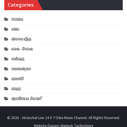
Categories
ଅପରାଧ
ଖେଳ
ଜୀବନଚର୍ଯ୍ୟା
ଦେଶ- ବିଦେଶ
ବାଣିଜ୍ୟ
ମନୋରଞ୍ଜନ
ରାଜନୀତି
ରାଜ୍ୟ
ସ୍ପେସିଆଲ ରିପୋର୍ଟ
© 2026 - Hiranchal Live 24 X 7 Odia News Channel. All Rights Reserved.
Website Design:
Mahesh Technology