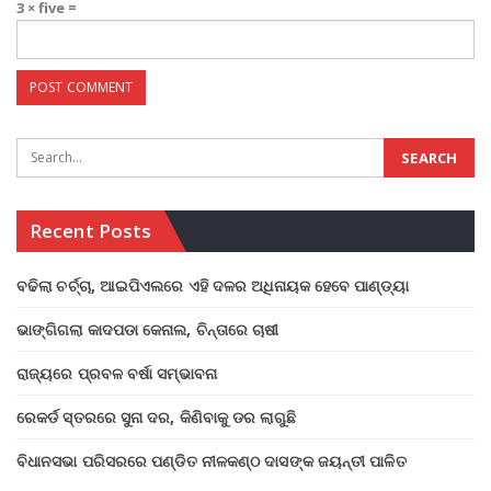
3 × five =
Recent Posts
ବଢିଲା ଚର୍ଚ୍ଚା, ଆଇପିଏଲରେ ଏହି ଦଳର ଅଧିନାୟକ ହେବେ ପାଣ୍ଡ୍ୟା
ଭାଙ୍ଗିଗଲା କାଦପଡା କେନାଲ, ଚିନ୍ତାରେ ଚାଷୀ
ରାଜ୍ୟରେ ପ୍ରବଳ ବର୍ଷା ସମ୍ଭାବନା
ରେକର୍ଡ ସ୍ତରରେ ସୁନା ଦର, କିଣିବାକୁ ଡର ଲାଗୁଛି
ବିଧାନସଭା ପରିସରରେ ପଣ୍ଡିତ ନୀଳକଣ୍ଠ ଦାସଙ୍କ ଜୟନ୍ତୀ ପାଳିତ