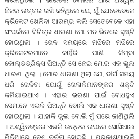
ନିଜର ଉତ୍ତର ରଖି କହିଥିଲେ ଯେ, ମୁଁ ଯେତେବେଳେ
କ୍ରିକେଟ ଖେଳିବା ଆରମ୍ଭ କଲି ସେତେବେଳେ ଏହା
ସଂପର୍କରେ ବିଚିତ୍ର ଧାରଣା ମୋ ମନ ଭିତରେ ସୃଷ୍ଟି
ହୋଇଥିଲା । ଖେଳ ସମୟରେ ମଝିରେ ମଝିରେ
କ୍ରିକେଟରମାନେ କାହିଁକି ପାଣି କିମ୍ବା
କୋଲ୍ଡଡ୍ରିକ୍ସ ପିଅନ୍ତି ସେ ନେଇ ମୋର ଏକ ଭୁଲ
ଧାରଣା ଥିଲା । ମୋର ଧାରଣା ଥିଲା ଯେ, ଦୀର୍ଘ ସମୟ
ଧରି ଖେଳିବା ଯୋଗୁଁ ଖେଳାଳିମାନଙ୍କର ଶକ୍ତି
କମିଯାଇଥାଏ । ଏହାର ଭରଣା ପାଇଁ ବୋଧହୁଏ
ସେମାନେ ଏଭଳି ପିଅନ୍ତି ବୋଲି ଏକ ଧାରଣା ସୃଷ୍ଟି
ହୋଇଥିଲା । ଯାହାକି ଭୁଲ ବୋଲି ମୁଁ ପରେ ଜାଣିଥିଲି
। ଅଶ୍ୱିନଙ୍କର ଏଭଳି ଉତ୍ତର ଉପରେ ସୋସିଆଲ
ମିଡିଆରେ ବେଶ୍ ଚର୍ଚ୍ଚା ହୋଇଛି । ପ୍ରକାଶଥାଉକି