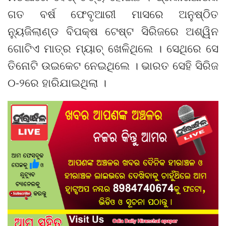
ଗତ ବର୍ଷ ଫେବୃଆରୀ ମାସରେ ଅନୁଷ୍ଠିତ
ନ୍ୟୁଜିଲାଣ୍ଡ ବିପକ୍ଷ ଟେଷ୍ଟ ସିରିଜରେ ଅଶ୍ୱିନ
ଗୋଟିଏ ମାତ୍ର ମ୍ୟାଚ୍ ଖେଳିଥିଲେ । ସେଥିରେ ସେ
ତିନୋଟି ଉଇକେଟ ନେଇଥିଲେ । ଭାରତ ସେହି ସିରିଜ
୦-୨ରେ ହାରିଯାଇଥିଲା ।