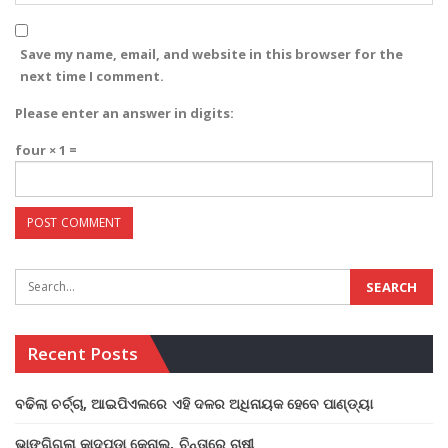
Save my name, email, and website in this browser for the
next time I comment.
Please enter an answer in digits:
four × 1 =
Recent Posts
ବଢିଲା ଚର୍ଚ୍ଚା, ଆଇପିଏଲରେ ଏହି ଦଳର ଅଧିନାୟକ ହେବେ ପାଣ୍ଡ୍ୟା
ଭାଙ୍ଗିଗଲା କାଦପଡା କେନାଲ, ଚିନ୍ତାରେ ଚାଷୀ