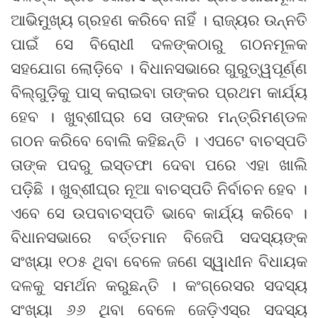
ଆଭିମୁଖ୍ୟ ଗ୍ରହଣ କରିବେ ନାହିଁ । ରାଜ୍ୟର ଉନ୍ନତି
ପାଇଁ ସେ ବିରୋଧୀ ଦଳଙ୍କଠାରୁ ଗଠନମୂଳକ
ସହଯୋଗ ଲୋଡ଼ିବେ । ବିଧାନସଭାରେ ଗୁରୁତ୍ୱପୂର୍ଣ୍ଣ
ବିଲ୍ଗୁଡ଼ିକୁ ପାସ୍ କରାଇବା ତାଙ୍କର ପ୍ରଥମ କାର୍ଯ୍ୟ
ହେବ । ଖୁବ୍ଶୀଘ୍ର ସେ ତାଙ୍କର ମନ୍ତ୍ରିମଣ୍ଡଳ
ଗଠନ କରିବେ ବୋଲି କହିଛନ୍ତି । ଏପଟେ ବାଚସ୍ପତି
ତାଙ୍କ ପଦରୁ ଇସ୍ତଫା ଦେବା ପରେ ଏହା ଖାଲି
ପଡ଼ିଛି । ଖୁବ୍ଶୀଘ୍ର ନୂଆ ବାଚସ୍ପତି ନିର୍ବାଚନ ହେବ ।
ଏବେ ସେ ଉପବାଚସ୍ପତି ଭାବେ କାର୍ଯ୍ୟ କରିବେ ।
ବିଧାନସଭାରେ ବର୍ତ୍ତମାନ ବିଜେପି ସଦସ୍ୟଙ୍କ
ସଂଖ୍ୟା ୧୦୫ ଥିବା ବେଳେ ଜଣେ ସ୍ୱାଧୀନ ବିଧାୟକ
ଦଳକୁ ସମର୍ଥନ କରୁଛନ୍ତି । କଂଗ୍ରେସର ସଦସ୍ୟ
ସଂଖ୍ୟା ୬୬ ଥିବା ବେଳେ ଜେଡ଼ିଏସ୍ର ସଦସ୍ୟ