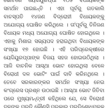
ସମର୍ଥନ ପାଇଛନ୍ତି । ଏହା ପୂର୍ବରୁ ଗତକାଲି
ବାଚସ୍ପତି ୧୪ଜଣ ବିଦ୍ରୋହୀ ବିଧାୟକଙ୍କୁ
ଅଯୋଗ୍ୟ ଘୋଷିତ କରିଥିଲେ । ତା’ପୂର୍ବରୁ ତିନିଜଣ
ବିଧାୟକ ମଧ୍ୟ ଅଯୋଗ୍ୟ ଘୋଷିତ ହୋଇଥିଲେ ।
ଏହାକୁ ମିଶାଇ ସଭ୍ୟପଦ ହରାଇଥିବା ବିଧାୟକଙ୍କ
ସଂଖ୍ୟା ୧୭ ହୋଇଛି । ଏହି ପରିପ୍ରେକ୍ଷୀରେ
ୟେଦିୟୁରପ୍ପାଙ୍କ ବିଜୟ ସହଜ ହୋଇଉଠିଥିଲା ।
ଆଜି ବାଚନିକ ଆସ୍ଥା ଭୋଟ ହୋଇଥିଲା ବେଳେ
ବିରୋଧୀ ଦଳ ଭୋଟିଂ ପାଇଁ ଦାବି କରିନଥିଲେ ।
ତେବେ ସରକାରଙ୍କର ସମର୍ଥନ ସଂଖ୍ୟା ନେଇ
କଂଗ୍ରେସ ପ୍ରଶ୍ନ ଉଠାଇଛି । ଆସ୍ଥା ଭୋଟ ଜିତିବା
ପରେ ମୁଖ୍ୟମନ୍ତ୍ରୀ କହିଥିଲେ ଯେ, ସେ ବିରୋଧୀ
ଦଳଙ୍କ ପ୍ରତି କୌଣସି ପ୍ରକାର ପ୍ରତିଶୋଧମୂଳକ