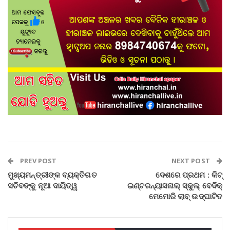
PREV POST
NEXT POST
ମୁଖ୍ୟମନ୍ତ୍ରୀଙ୍କ ବ୍ୟକ୍ତିଗତ
ଦେଶରେ ପ୍ରଥମ : କିଟ୍‍
ସଚିବଙ୍କୁ ନୂଆ ଦାୟିତ୍ୱ
ଇଣ୍ଟରନ୍ୟାସନାଲ୍‍ ସ୍କୁଲ୍‍ ବେଦିକ୍‍
ମେମୋରି ଲାବ୍‍ ଉଦ୍‍ଘାଟିତ