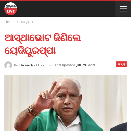
Home
ରାଜ୍ୟ
ଆସ୍ଥାଭୋଟ ଜିଣିଲେ
ୟେଦିୟୁରପ୍ପା
ରାଜ୍ୟ
Last updated
Jul 29, 2019
By
Hiranchal Live