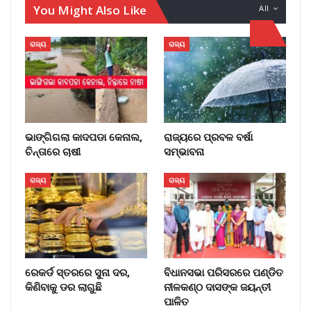
You Might Also Like
All
ରାଜ୍ୟ
ରାଜ୍ୟ
ଭାଙ୍ଗିଗଲା କାଦପଡା କେନାଲ,
ରାଜ୍ୟରେ ପ୍ରବଳ ବର୍ଷା
ଚିନ୍ତାରେ ଚାଷୀ
ସମ୍ଭାବନା
ରାଜ୍ୟ
ରାଜ୍ୟ
ରେକର୍ଡ ସ୍ତରରେ ସୁନା ଦର,
ବିଧାନସଭା ପରିସରରେ ପଣ୍ଡିତ
କିଣିବାକୁ ଡର ଲାଗୁଛି
ନୀଳକଣ୍ଠ ଦାସଙ୍କ ଜୟନ୍ତୀ
ପାଳିତ