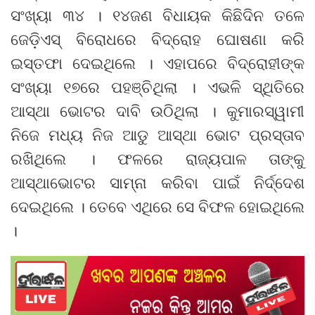
ସଂଖ୍ୟା ୩୪ । ୧୪ଜଣ ବିଧାୟକ କିଛିଦିନ ତଳେ
ଜେଡ଼ିଏସ୍ ବିରୋଧରେ ବିଦ୍ରୋହ ଘୋଷଣା କରି
ଇସ୍ତଫା ଦେଇଥିଲେ । ଏହାପରେ ବିଦ୍ରୋହୀଙ୍କ
ସଂଖ୍ୟା ୧୭ରେ ପହଞ୍ଚିଥିଲା । ଏଭଳି ସ୍ଥିତିରେ
ଆସ୍ଥା ଭୋଟର ଦାବି ଉଠିଥିଲା । କୁମାରସ୍ୱାମୀ
ନିଜେ ମଧ୍ୟ ନିଜ ଆଡୁ ଆସ୍ଥା ଭୋଟ ପ୍ରସ୍ତାବ
ରଖିଥିଲେ । ଫଳରେ ରାଜ୍ୟପାଳ ତାଙ୍କୁ
ଆସ୍ଥାଭୋଟର ସାମ୍ନା କରିବା ପାଇଁ ନିର୍ଦ୍ଦେଶ
ଦେଇଥିଲେ । ତେବେ ଏଥିରେ ସେ ବିଫଳ ହୋଇଥିଲେ
।