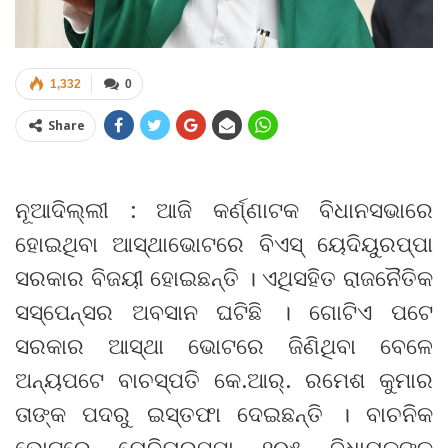
1,332
0
Share
ନୂଆଦିଲ୍ଲୀ : ଆଜି କର୍ଣ୍ଣାଟକ ବିଧାନସଭାରେ
ହୋଇଥିବା ଆସ୍ଥାଭୋଟରେ ବିଏସ୍ ୟେଦିୟୁରପ୍ପା
ସରକାର ବିଜୟୀ ହୋଇଛନ୍ତି । ଏଥିସହିତ ରାଜନୈତିକ
ସସ୍ପେନ୍ସର ଅବସାନ ଘଟିଛି । ଗୋଟିଏ ପଟେ
ସରକାର ଆସ୍ଥା ଭୋଟରେ ଜିଣିଥିବା ବେଳେ
ଅନ୍ୟପଟେ ବାଚସ୍ପତି କେ.ଆର୍. ରମେଶ କୁମାର
ତାଙ୍କ ପଦରୁ ଇସ୍ତଫା ଦେଇଛନ୍ତି । ବାଚନିକ
ଭୋଟରେ ୟେଦିୟୁରପ୍ପା ୧୦୫ ବିଧାୟକଙ୍କ