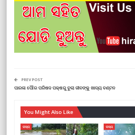
PREV POST
ପାରଳା ପୌର ପରିଷଦ ପକ୍ଷରୁ ବୁଲା ଜୀବଙ୍କୁ ଖାଦ୍ୟ ବଣ୍ଟନ
You Might Also Like
ରାଜ୍ୟ
ରାଜ୍ୟ