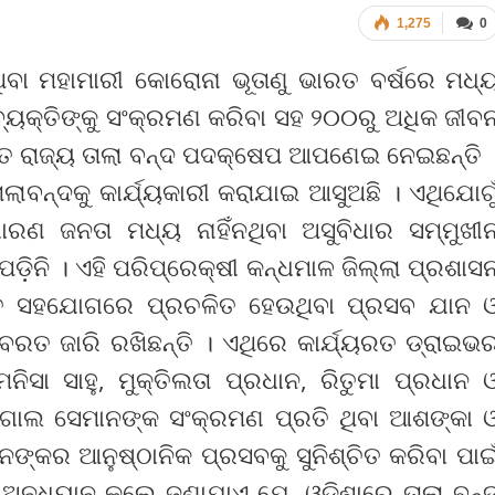
1,275
0
ଥିବା ମହାମାରୀ କୋରୋନା ଭୂତାଣୁ ଭାରତ ବର୍ଷରେ ମଧ୍
ବ୍ୟକ୍ତିଙ୍କୁ ସଂକ୍ରମଣ କରିବା ସହ ୨୦୦ରୁ ଅଧିକ ଜୀବ
ସମସ୍ତ ରାଜ୍ୟ ତାଲା ବନ୍ଦ ପଦକ୍ଷେପ ଆପଣେଇ ନେଇଛନ୍ତି 
ାଲାବନ୍ଦକୁ କାର୍ଯ୍ୟକାରୀ କରାଯାଇ ଆସୁଅଛି । ଏଥିଯୋଗୁ
ରଣ ଜନତା ମଧ୍ୟ ନାହିଁନଥିବା ଅସୁବିଧାର ସମ୍ମୁଖୀ
 ପଡ଼ିନି । ଏହି ପରିପ୍ରେକ୍ଷୀ କନ୍ଧମାଳ ଜିଲ୍ଲା ପ୍ରଶାସ
ିଳିତ ସହଯୋଗରେ ପ୍ରଚଳିତ ହେଉଥିବା ପ୍ରସବ ଯାନ 
ନବରତ ଜାରି ରଖିଛନ୍ତି । ଏଥିରେ କାର୍ଯ୍ୟରତ ଡ୍ରାଇଭ
ନିସା ସାହୁ, ମୁକ୍ତିଲତା ପ୍ରଧାନ, ରିତୁମା ପ୍ରଧାନ 
ଦିଗାଲ ସେମାନଙ୍କ ସଂକ୍ରମଣ ପ୍ରତି ଥିବା ଆଶଙ୍କା 
କର ଆନୁଷ୍ଠାନିକ ପ୍ରସବକୁ ସୁନିଶ୍ଚିତ କରିବା ପାଇ
ୁ ଅନୁଧ୍ୟାନ କଲେ ଜଣାଯାଏ ଯେ, ଓଡ଼ିଶାରେ ତାଲା ବନ୍