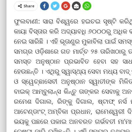
Share
ଫୁଲବାଣୀ: ସାରା ବିଶ୍ୱରେ ହଇଚଇ ସୃଷ୍ଟି କରି
କାୟା ବିସ୍ତାର କରି ଅଦ୍ୟାବଧି ୬୦୦୦ରୁ ଅଧିକ 
ନେଇ ସାରିଛି । ଏହି ଭୂତାଣୁର ମୁକାବିଲା ପାଇଁ 
ସମଗ୍ର ଓଡ଼ିଶାରେ ଗତ ମାର୍ଚ୍ଚ ୨୫ ତାରିଖଠାରୁ ତ
ସମସ୍ତ ଅନୁଷ୍ଠାନ ପ୍ରଭାବିତ ହେବା ସହ ସାଧା
ହେଉଛନ୍ତି । ଏଥିରୁ ସ୍ୱାସ୍ଥ୍ୟ ସେବା ମଧ୍ୟ ବାଦ୍
ଓ ସ୍ୱେଚ୍ଛାସେବୀ ଅନୁଷ୍ଠାନ ସ୍ୱାତୀଙ୍କ ମ
ବାଇକ୍ ଆମ୍ବୁଲାନ୍ସ କିନ୍ତୁ ତାଙ୍କର ସେବାକୁ ଅ
ରମେଶ ଦିଗାଲ, ରିଙ୍କୁ ଦିଗାଲ, ଷ୍ଟାଫ୍ ନର୍ସ ମ
ଆଟେଣ୍ଡାଂଟ୍ ଅମ୍ବିକା ପ୍ରଧାନ, ରାମେଶ୍ୱରୀ 
ଭୟକୁ ପଛରେ ପକାଇ ଅନବରତ ଗର୍ଭବତୀ ମା’ମାନଙ୍
ଚେଷ୍ଟା ଜାରି ରଖିଛନ୍ତି । ଏହି ସମୟର ତଥ୍ୟକ