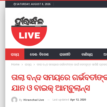
SATURDAY, AUGUST 8, 2026
ରାଜ୍ୟ
ଦେଶ- ବିଦେଶ
ରାଜନୀତି
ବାଣିଜ୍ୟ
ଅ
Home
ରାଜ୍ୟ
ତାଲା ବନ୍ଦ ସମୟରେ ଗର୍ଭବତୀଙ୍କ ପାଇଁ ଦେବଦୂତ୍ତ ସାଜିଛି ପ୍ରସବ
ତାଲା ବନ୍ଦ ସମୟରେ ଗର୍ଭବତୀଙ୍କ
ଯାନ ଓ ବାଇକ୍ ଆମ୍ବୁଲାନ୍ସ
Last updated
Apr 12, 2020
By
Hiranchal Live