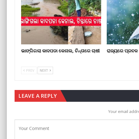
ଭାଙ୍ଗିଗଲା କାଦପଡା କେନାଲ, ଚିନ୍ତାରେ ଚାଷୀ
ରାଜ୍ୟରେ ପ୍ରବଳ ବ
PREV
NEXT
LEAVE A REPLY
Your email addre