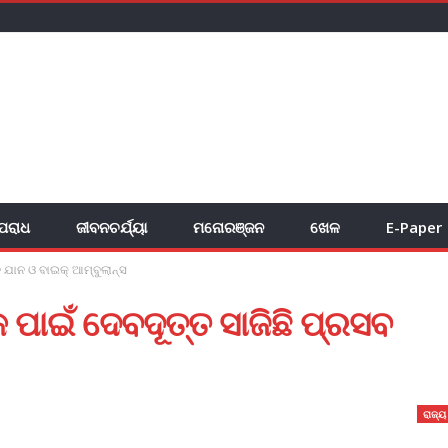
ପରାଧ
ଜୀବନଚର୍ଯ୍ୟା
ମନୋରଞ୍ଜନ
ଖେଳ
E-Paper
 ଯାନ ଓ ବାଇକ୍ ଆମ୍ବୁଲାନ୍ସ
 ପାଇଁ ଦେବଦୂତ୍ତ ସାଜିଛି ପ୍ରସବ
ରାଜ୍ୟ