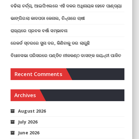
ବଢିଲା ଚର୍ଚ୍ଚା, ଆଇପିଏଲରେ ଏହି ଦଳର ଅଧିନାୟକ ହେବେ ପାଣ୍ଡ୍ୟା
ଭାଙ୍ଗିଗଲା କାଦପଡା କେନାଲ, ଚିନ୍ତାରେ ଚାଷୀ
ରାଜ୍ୟରେ ପ୍ରବଳ ବର୍ଷା ସମ୍ଭାବନା
ରେକର୍ଡ ସ୍ତରରେ ସୁନା ଦର, କିଣିବାକୁ ଡର ଲାଗୁଛି
ବିଧାନସଭା ପରିସରରେ ପଣ୍ଡିତ ନୀଳକଣ୍ଠ ଦାସଙ୍କ ଜୟନ୍ତୀ ପାଳିତ
Recent Comments
Archives
August 2026
July 2026
June 2026