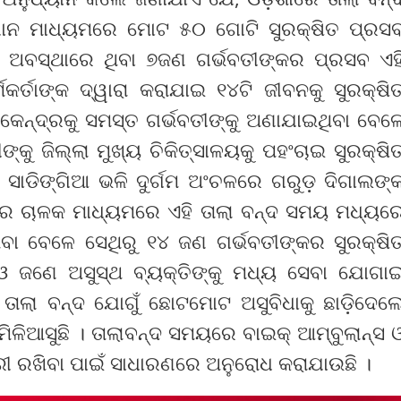
 ଯାନ ମାଧ୍ୟମରେ ମୋଟ ୫୦ ଗୋଟି ସୁରକ୍ଷିତ ପ୍ରସ
୍ଣ ଅବସ୍ଥାରେ ଥିବା ୭ଜଣ ଗର୍ଭବତୀଙ୍କର ପ୍ରସବ ଏହ
ର୍ତାଙ୍କ ଦ୍ୱାରା କରାଯାଇ ୧୪ଟି ଜୀବନକୁ ସୁରକ୍ଷି
 କେନ୍ଦ୍ରକୁ ସମସ୍ତ ଗର୍ଭବତୀଙ୍କୁ ଅଣାଯାଇଥିବା ବେଳ
କୁ ଜିଲ୍ଲା ମୁଖ୍ୟ ଚିକିତ୍ସାଳୟକୁ ପହଂଚାଇ ସୁରକ୍ଷି
ରି ସାଡିଙ୍ଗିଆ ଭଳି ଦୁର୍ଗମ ଅଂଚଳରେ ଗରୁଡ଼ ଦିଗାଲଙ୍
୍ସର ଚାଳକ ମାଧ୍ୟମରେ ଏହି ତାଲା ବନ୍ଦ ସମୟ ମଧ୍ୟର
ା ବେଳେ ସେଥିରୁ ୧୪ ଜଣ ଗର୍ଭବତୀଙ୍କର ସୁରକ୍ଷି
 ଓ ଜଣେ ଅସୁସ୍ଥ ବ୍ୟକ୍ତିଙ୍କୁ ମଧ୍ୟ ସେବା ଯୋଗା
ାଲା ବନ୍ଦ ଯୋଗୁଁ ଛୋଟମୋଟ ଅସୁବିଧାକୁ ଛାଡ଼ିଦେଲ
ିଆସୁଛି । ତାଲାବନ୍ଦ ସମୟରେ ବାଇକ୍ ଆମ୍ବୁଲାନ୍ସ 
ାରୀ ରଖିବା ପାଇଁ ସାଧାରଣରେ ଅନୁରୋଧ କରାଯାଉଛି ।