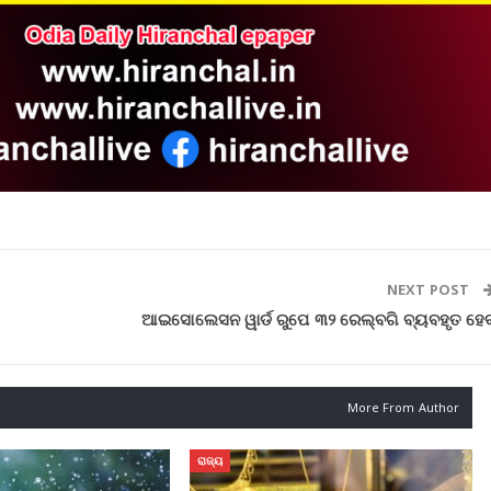
NEXT POST
ଆଇସୋଲେସନ ୱାର୍ଡ ରୁପେ ୩୨ ରେଲ୍‌ବଗି ବ୍ୟବହୃତ ହେ
More From Author
ରାଜ୍ୟ