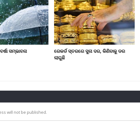
ର୍ଷା ସମ୍ଭାବନା
ରେକର୍ଡ ସ୍ତରରେ ସୁନା ଦର, କିଣିବାକୁ ଡର
ଲାଗୁଛି
ss will not be published.