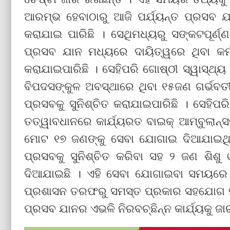
ଆରମ୍ଭ ହେବାଠାରୁ ଆଜି ପର୍ଯ୍ୟନ୍ତ ପ୍ରସବ
କରାଯାଇ ପାରିଛି । ସେଥିମଧ୍ୟରୁ ସଙ୍କଟପୂର୍ଣ
ପ୍ରସବ ଯାନ ମଧ୍ୟରେ ଦାୟିତ୍ୱରେ ଥିବା କର୍ମକ
କରାଯାଇପାରିଛି । ସେହିପରି ଗୋଷ୍ଠୀ ସ୍ୱାସ୍ଥ୍ୟ
ବିପଦସଙ୍କୁଳ ଅବସ୍ଥାରେ ଥିବା ୧୫ଜଣ ଗର୍ଭବତୀଙ୍
ପ୍ରସବକୁ ସୁନିଶ୍ଚିତ କରାଯାଇପାରିଛି । ସେହିପ
ତତ୍ୱାବଧାନରେ କାର୍ଯ୍ୟରତ ବାଇକ୍ ଆମ୍ବୁଲାନ
ମୋଟ ୧୭ ଜଣଙ୍କୁ ସେବା ଯୋଗାଇ ଦିଆଯାଇଥିବ
ପ୍ରସବକୁ ସୁନିଶ୍ଚିତ କରିବା ସହ ୨ ଜଣ ଶିଶୁ
ଦିଆଯାଇଛି । ଏହି ସେବା ଯୋଗାଇବା ସମୟରେ ତ
ପ୍ରଶାସନ ତରଫରୁ ସମସ୍ତ ପ୍ରକାର ସହଯୋଗ ମିଳ
ପ୍ରସବ ଯାନର ଏଭଳି ନିରବଚ୍ଛିନ୍ନ କାର୍ଯ୍ୟକୁ ଜ