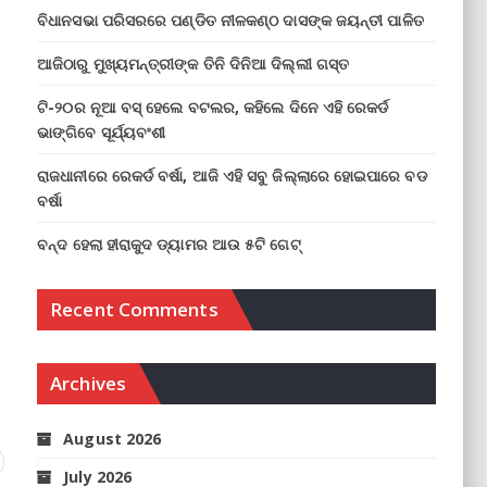
ବିଧାନସଭା ପରିସରରେ ପଣ୍ଡିତ ନୀଳକଣ୍ଠ ଦାସଙ୍କ ଜୟନ୍ତୀ ପାଳିତ
ଆଜିଠାରୁ ମୁଖ୍ୟମନ୍ତ୍ରୀଙ୍କ ତିନି ଦିନିଆ ଦିଲ୍ଲୀ ଗସ୍ତ
ଟି-୨୦ର ନୂଆ ବସ୍ ହେଲେ ବଟଲର, କହିଲେ ଦିନେ ଏହି ରେକର୍ଡ
ଭାଙ୍ଗିବେ ସୂର୍ଯ୍ୟବଂଶୀ
ରାଜଧାନୀରେ ରେକର୍ଡ ବର୍ଷା, ଆଜି ଏହି ସବୁ ଜିଲ୍ଲାରେ ହୋଇପାରେ ବଡ
ବର୍ଷା
ବନ୍ଦ ହେଲା ହୀରାକୁଦ ଡ୍ୟାମର ଆଉ ୫ଟି ଗେଟ୍
Recent Comments
Archives
August 2026
July 2026