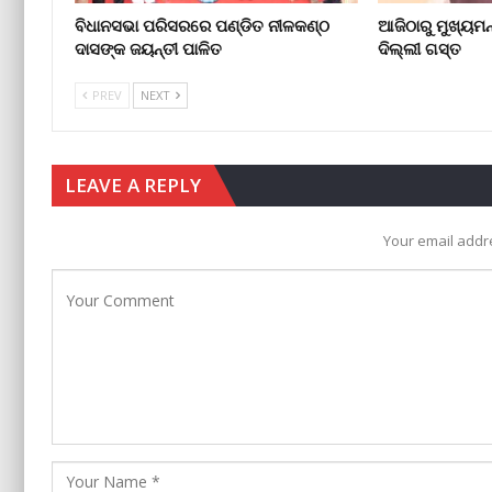
ବିଧାନସଭା ପରିସରରେ ପଣ୍ଡିତ ନୀଳକଣ୍ଠ
ଆଜିଠାରୁ ମୁଖ୍ୟମନ୍
ଦାସଙ୍କ ଜୟନ୍ତୀ ପାଳିତ
ଦିଲ୍ଲୀ ଗସ୍ତ
PREV
NEXT
LEAVE A REPLY
Your email addre