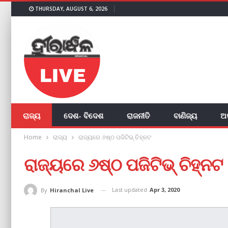
THURSDAY, AUGUST 6, 2026
ରାଜ୍ୟ
ଦେଶ- ବିଦେଶ
ରାଜନୀତି
ବାଣିଜ୍ୟ
ଅ
Home
ରାଜ୍ୟ
ରାଜ୍ୟରେ ୬ଷ୍ଠ ପଜିଟିଭ୍ ଚିହ୍ନଟ
ରାଜ୍ୟରେ ୬ଷ୍ଠ ପଜିଟିଭ୍ ଚିହ୍ନଟ
Last updated
Apr 3, 2020
By
Hiranchal Live