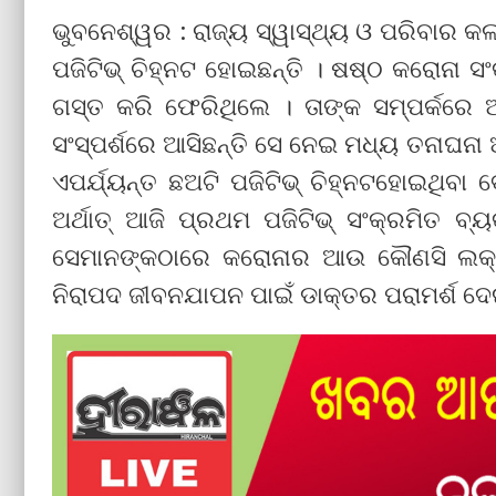
ଭୁବନେଶ୍ୱର : ରାଜ୍ୟ ସ୍ୱାସ୍ଥ୍ୟ ଓ ପରିବାର କ
ପଜିଟିଭ୍ ଚିହ୍ନଟ ହୋଇଛନ୍ତି । ଷଷ୍ଠ କରୋନା 
ଗସ୍ତ କରି ଫେରିଥିଲେ । ତାଙ୍କ ସମ୍ପର୍କରେ 
ସଂସ୍ପର୍ଶରେ ଆସିଛନ୍ତି ସେ ନେଇ ମଧ୍ୟ ତନାଘ
ଏପର୍ଯ୍ୟନ୍ତ ଛଅଟି ପଜିଟିଭ୍ ଚିହ୍ନଟହୋଇଥିବା
ଅର୍ଥାତ୍ ଆଜି ପ୍ରଥମ ପଜିଟିଭ୍ ସଂକ୍ରମିତ ବ୍ୟକ
ସେମାନଙ୍କଠାରେ କରୋନାର ଆଉ କୌଣସି ଲକ୍ଷ
ନିରାପଦ ଜୀବନଯାପନ ପାଇଁ ଡାକ୍ତର ପରାମର୍ଶ ଦେ