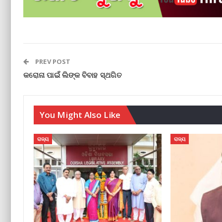
PREV POST
କରୋନା ପାଇଁ ଲିଙ୍କ ବିବାହ ସ୍ଥଗିତ
You Might Also Like
ରାଜ୍ୟ
ରାଜ୍ୟ