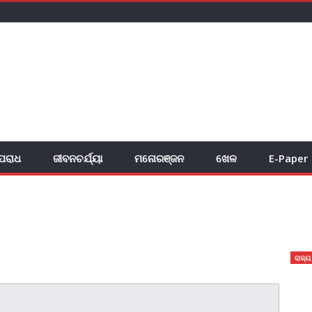
ପରାଧ
ଜୀବନଚର୍ଯ୍ୟା
ମନୋରଞ୍ଜନ
ଖେଳ
E-Paper
ରାଜ୍ୟ