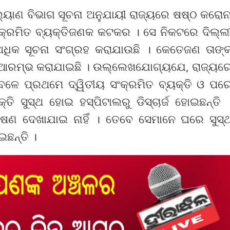
ଲ୍ୟାଣ ବିଭାଗ ସୂଚନା ଅନୁଯାୟୀ ରାଜ୍ୟରେ ଷଷ୍ଠ କରୋନ
ସଂକ୍ରମିତ ବ୍ୟକ୍ତିଜଣକ କଟକର । ସେ ନିକଟରେ ଦିଲ୍ଲ
ଅଧିକ ସୂଚନା ସଂଗ୍ରହ କରାଯାଉଛି । କେତେଜଣ ତାଙ୍
ନା ଆରମ୍ଭ କରାଯାଇଛି । ଉଲ୍ଲେଖଯୋଗ୍ୟଯେ, ରାଜ୍ୟର
 ବେଳେ ପ୍ରଥମେ ଦ୍ୱିତୀୟ ସଂକ୍ରମିତ ବ୍ୟକ୍ତି ଓ ପର
୍ତି ସୁସ୍ଥ ହୋଇ ହସ୍ପିଟାଲରୁ ଡିସ୍‌ଚାର୍ଜ ହୋଇଛନ୍ତି 
ଣ ଦେଖାଯାଇ ନାହିଁ । ତେବେ ସେମାନେ ଘରେ ସୁସ୍
ଇଛନ୍ତି ।