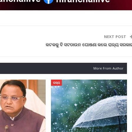
NEXT POST
କଟକକୁ ବି ସଟଡାଉନ ଘୋଷଣା କଲେ ରାଜ୍ୟ ସରକା
More From Author
ରାଜ୍ୟ