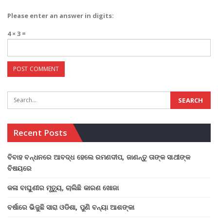
Please enter an answer in digits:
4 × 3 =
Recent Posts
ବିବାହ ବନ୍ଧନରେ ଆବଦ୍ଧ ହେଲେ ରମଣଦୀପ, ଜାଣନ୍ତୁ ତାଙ୍କ ସାଥୀଙ୍କ
ବିଷୟରେ
କଳା ବାଘୁଣୀର ମୃତ୍ୟୁ, ଚାଲିଛି କାରଣ ଖୋଜା
ବର୍ଷାରେ ଭିଜୁଛି ସାରା ଓଡିଶା, ପୁଣି ବନ୍ୟା ଆଶଙ୍କା