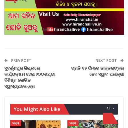
PREV POST
NEXT POST
ସୁବର୍ଣ୍ଣପୁର ଜିଲ୍ଲାରେ
ପ୍ରତି ୧୫ ଦିନରେ ଡାକ୍ତରଙ୍କର
କାର୍ଯ୍ୟକ୍ଷମ ହେଲା ୨୦୦ଶଯ୍ୟା
ହେବ ସ୍ୱାବ ପରୀକ୍ଷା
ବିଶିଷ୍ଟ କୋଭିଡ
ସ୍ୱାସ୍ଥ୍ୟକେନ୍ଦ୍ର
You Might Also Like
All
ରାଜ୍ୟ
ରାଜ୍ୟ