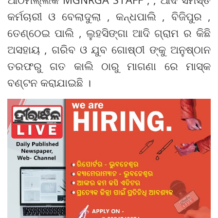
କର୍ମଚାରୀ ଓ ବେଲାଦୁଲା , କନ୍ଧପାଲି , ବିଜିପୁର ,
ତେଣ୍ଠେଇ ପାଲି , ଲୁହସିଙ୍ଗା ଆଦି ଗ୍ରାମ ର କିଛି
ଅସହାୟ , ଗରିବ ଓ ଯୁବ ଗୋଷ୍ଠୀ ଙ୍କୁ ଅନୁଷ୍ଠାନ
ତରଫରୁ ଗତ କାଲି ଠାରୁ ମାଗଣା ରେ ମାସ୍କ
ବଣ୍ଟନ କରାଯାଇଛି ।