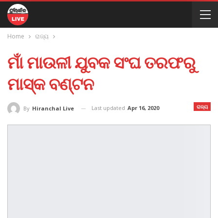
Home
ରାଜ୍ୟ
ମାଁ ମାଉଳୀ ଯୁବକ ସଂଘ ତରଫରୁ
ମାସ୍କ ବଣ୍ଟନ
ରାଜ୍ୟ
Last updated
Apr 16, 2020
By
Hiranchal Live