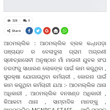
328
0
Share
ଆଠମଲ୍ଲିକ : ଆଠମଲ୍ଲିକ ବ୍ଲକ କନ୍ଧପଡ଼ା
ପଞ୍ଚାୟତ ର ବେଲାଦୁଲା ଗ୍ରାମ ଅଗ୍ରଣୀ
ସ୍ଵେଚ୍ଛାସେବୀ ଅନୁଷ୍ଠାନ ମାଁ ମାଉଳୀ ଯୁବକ ସଂଘ
ତରଫରୁ ସାଧାରଣ ଲୋକଙ୍କ ପାଇଁ କାମ କରୁଥିବା ,
ସୁରକ୍ଷା ଯୋଗାଉଥିବା କର୍ମଚାରୀ , କୋରନା ପାଇଁ
କାମ କରୁଥିବା କର୍ମଚାରୀ ଯଥା :- ଆଠମଲ୍ଲିକ ଥାନା
ଅଧିକାରୀ , ଆଠମଲ୍ଲିକ ବନଖଣ୍ଡ ଅଧିକାରୀ ,
କିଆକଟା ଥାନା , ସାମ୍ବାଦିକ ମାନଙ୍କୁ ,
ଆଠମଲ୍ଲିକ MGNRGA STAFF , , ଆଦି ସମସ୍ତ