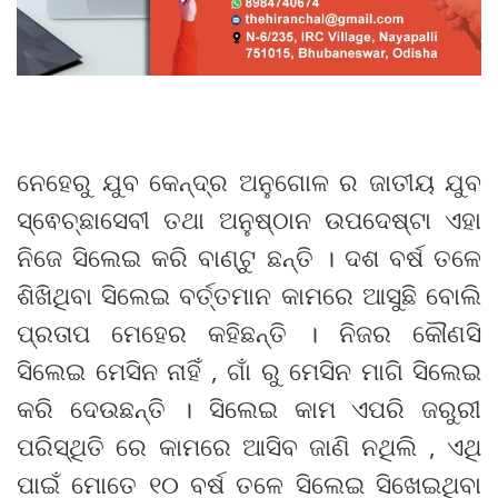
ନେହେରୁ ଯୁବ କେନ୍ଦ୍ର ଅନୁଗୋଳ ର ଜାତୀୟ ଯୁବ
ସ୍ଵେଚ୍ଛାସେବୀ ତଥା ଅନୁଷ୍ଠାନ ଉପଦେଷ୍ଟା ଏହା
ନିଜେ ସିଲେଇ କରି ବାଣ୍ଟୁ ଛନ୍ତି । ଦଶ ବର୍ଷ ତଳେ
ଶିଖିଥିବା ସିଲେଇ ବର୍ତ୍ତମାନ କାମରେ ଆସୁଛି ବୋଲି
ପ୍ରତାପ ମେହେର କହିଛନ୍ତି । ନିଜର କୌଣସି
ସିଲେଇ ମେସିନ ନାହିଁ , ଗାଁ ରୁ ମେସିନ ମାଗି ସିଲେଇ
କରି ଦେଉଛନ୍ତି । ସିଲେଇ କାମ ଏପରି ଜରୁରୀ
ପରିସ୍ଥିତି ରେ କାମରେ ଆସିବ ଜାଣି ନଥିଲି , ଏଥି
ପାଇଁ ମୋତେ ୧୦ ବର୍ଷ ତଳେ ସିଲେଇ ସିଖେଇଥିବା