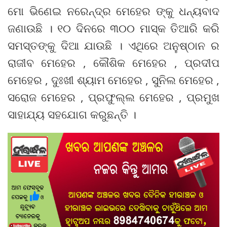
ମୋ ଭିଣେଇ ନରେନ୍ଦ୍ର ମେହେର ଙ୍କୁ ଧନ୍ୟବାଦ
ଜଣାଉଛି । ୧୦ ଦିନରେ ୩୦୦ ମାସ୍କ ତିଆରି କରି
ସମସ୍ତଙ୍କୁ ଦିଆ ଯାଉଛି । ଏଥିରେ ଅନୁଷ୍ଠାନ ର
ରାଜୀବ ମେହେର , କୌଶିକ ମେହେର , ପ୍ରଦୀପ
ମେହେର , ଦୁଃଖୀ ଶ୍ୟାମ ମେହେର , ସୁନିଲ ମେହେର ,
ସରୋଜ ମେହେର , ପ୍ରଫୁଲ୍ଲ ମେହେର , ପ୍ରମୁଖ
ସାହାଯ୍ୟ ସହଯୋଗ କରୁଛନ୍ତି ।