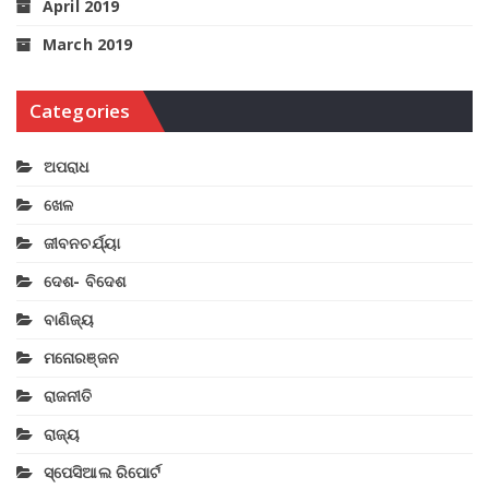
April 2019
March 2019
Categories
ଅପରାଧ
ଖେଳ
ଜୀବନଚର୍ଯ୍ୟା
ଦେଶ- ବିଦେଶ
ବାଣିଜ୍ୟ
ମନୋରଞ୍ଜନ
ରାଜନୀତି
ରାଜ୍ୟ
ସ୍ପେସିଆଲ ରିପୋର୍ଟ