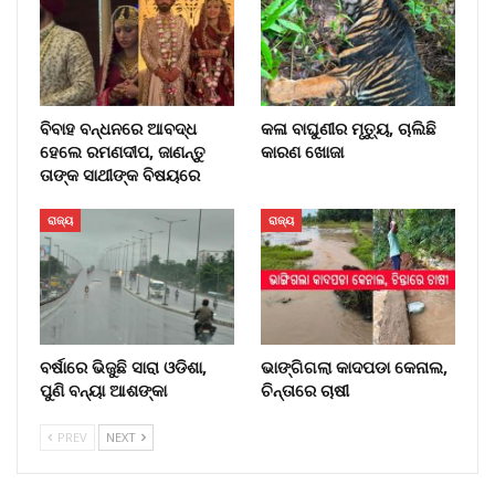
ବିବାହ ବନ୍ଧନରେ ଆବଦ୍ଧ
କଳା ବାଘୁଣୀର ମୃତ୍ୟୁ, ଚାଲିଛି
ହେଲେ ରମଣଦୀପ, ଜାଣନ୍ତୁ
କାରଣ ଖୋଜା
ତାଙ୍କ ସାଥୀଙ୍କ ବିଷୟରେ
ରାଜ୍ୟ
ରାଜ୍ୟ
ବର୍ଷାରେ ଭିଜୁଛି ସାରା ଓଡିଶା,
ଭାଙ୍ଗିଗଲା କାଦପଡା କେନାଲ,
ପୁଣି ବନ୍ୟା ଆଶଙ୍କା
ଚିନ୍ତାରେ ଚାଷୀ
PREV
NEXT