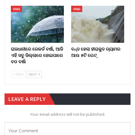
ରାଜ୍ୟ
ରାଜ୍ୟ
ରାଜଧାନୀରେ ରେକର୍ଡ ବର୍ଷା, ଆଜି
ବନ୍ଦ ହେଲା ହୀରାକୁଦ ଡ୍ୟାମର
ଏହି ସବୁ ଜିଲ୍ଲାରେ ହୋଇପାରେ
ଆଉ ୫ଟି ଗେଟ୍
ବଡ ବର୍ଷା
PREV
NEXT
LEAVE A REPLY
Your email address will not be published.