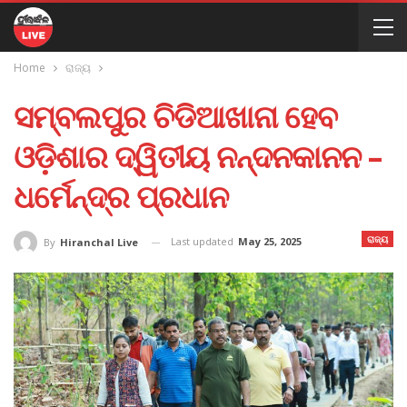
Home
ରାଜ୍ୟ
ସମ୍ବଲପୁର ଚିଡିଆଖାନା ହେବ
ଓଡ଼ିଶାର ଦ୍ୱିତୀୟ ନନ୍ଦନକାନନ –
ଧର୍ମେନ୍ଦ୍ର ପ୍ରଧାନ
ରାଜ୍ୟ
Last updated
May 25, 2025
By
Hiranchal Live