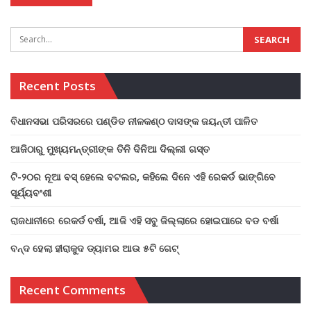
Recent Posts
ବିଧାନସଭା ପରିସରରେ ପଣ୍ଡିତ ନୀଳକଣ୍ଠ ଦାସଙ୍କ ଜୟନ୍ତୀ ପାଳିତ
ଆଜିଠାରୁ ମୁଖ୍ୟମନ୍ତ୍ରୀଙ୍କ ତିନି ଦିନିଆ ଦିଲ୍ଲୀ ଗସ୍ତ
ଟି-୨୦ର ନୂଆ ବସ୍ ହେଲେ ବଟଲର, କହିଲେ ଦିନେ ଏହି ରେକର୍ଡ ଭାଙ୍ଗିବେ
ସୂର୍ଯ୍ୟବଂଶୀ
ରାଜଧାନୀରେ ରେକର୍ଡ ବର୍ଷା, ଆଜି ଏହି ସବୁ ଜିଲ୍ଲାରେ ହୋଇପାରେ ବଡ ବର୍ଷା
ବନ୍ଦ ହେଲା ହୀରାକୁଦ ଡ୍ୟାମର ଆଉ ୫ଟି ଗେଟ୍
Recent Comments