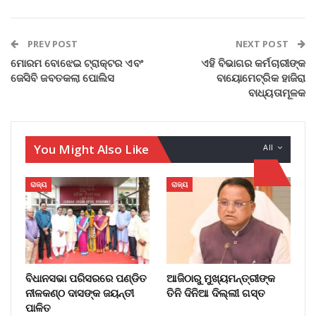
PREV POST
NEXT POST
ମୋରମ ବୋଝେଇ ଟ୍ରାକ୍ଟର ଏବଂ
ଏହି ବିଭାଗର କର୍ମଚାରୀଙ୍କ
ଜେସିବି ଜବତକଲା ପୋଲିସ
ବାୟୋମେଟ୍ରିକ ହାଜିରା
ବାଧ୍ୟତାମୂଳକ
You Might Also Like
All
ରାଜ୍ୟ
ରାଜ୍ୟ
ବିଧାନସଭା ପରିସରରେ ପଣ୍ଡିତ
ଆଜିଠାରୁ ମୁଖ୍ୟମନ୍ତ୍ରୀଙ୍କ
ନୀଳକଣ୍ଠ ଦାସଙ୍କ ଜୟନ୍ତୀ
ତିନି ଦିନିଆ ଦିଲ୍ଲୀ ଗସ୍ତ
ପାଳିତ