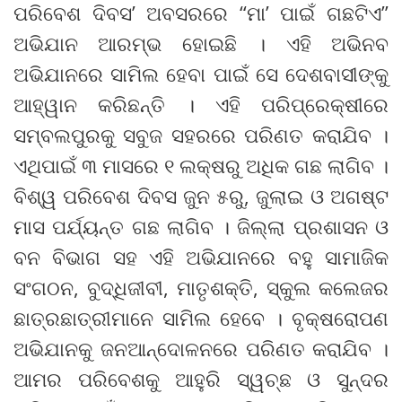
ପରିବେଶ ଦିବସ’ ଅବସରରେ “ମା’ ପାଇଁ ଗଛଟିଏ”
ଅଭିଯାନ ଆରମ୍ଭ ହୋଇଛି । ଏହି ଅଭିନବ
ଅଭିଯାନରେ ସାମିଲ ହେବା ପାଇଁ ସେ ଦେଶବାସୀଙ୍କୁ
ଆହ୍ୱାନ କରିଛନ୍ତି । ଏହି ପରିପ୍ରେକ୍ଷୀରେ
ସମ୍ବଲପୁରକୁ ସବୁଜ ସହରରେ ପରିଣତ କରାଯିବ ।
ଏଥିପାଇଁ ୩ ମାସରେ ୧ ଲକ୍ଷରୁ ଅଧିକ ଗଛ ଲାଗିବ ।
ବିଶ୍ୱ ପରିବେଶ ଦିବସ ଜୁନ ୫ରୁ, ଜୁଲାଇ ଓ ଅଗଷ୍ଟ
ମାସ ପର୍ଯ୍ୟନ୍ତ ଗଛ ଲାଗିବ । ଜିଲ୍ଲା ପ୍ରଶାସନ ଓ
ବନ ବିଭାଗ ସହ ଏହି ଅଭିଯାନରେ ବହୁ ସାମାଜିକ
ସଂଗଠନ, ବୁଦ୍ଧିଜୀବୀ, ମାତୃଶକ୍ତି, ସ୍କୁଲ କଲେଜର
ଛାତ୍ରଛାତ୍ରୀମାନେ ସାମିଲ ହେବେ । ବୃକ୍ଷରୋପଣ
ଅଭିଯାନକୁ ଜନଆନ୍ଦୋଳନରେ ପରିଣତ କରାଯିବ ।
ଆମର ପରିବେଶକୁ ଆହୁରି ସ୍ୱଚ୍ଛ ଓ ସୁନ୍ଦର