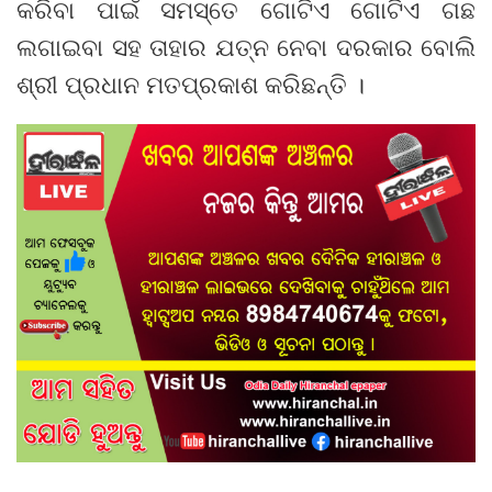
କରିବା ପାଇଁ ସମସ୍ତେ ଗୋଟିଏ ଗୋଟିଏ ଗଛ
ଲଗାଇବା ସହ ତାହାର ଯତ୍ନ ନେବା ଦରକାର ବୋଲି
ଶ୍ରୀ ପ୍ରଧାନ ମତପ୍ରକାଶ କରିଛନ୍ତି ।