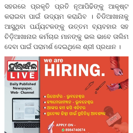
ସହରରେ ପ୍ରକୃତି ପ୍ରତି ନୂଆପିଢିଙ୍କୁ ଆକୃଷ୍ଟ
କରାଇବା ପାଇଁ ଉଦ୍ୟମ କରାଯିବ । ଚିଡିଆଖାନାକୁ
ଆସୁଥିବା ପର୍ଯ୍ୟଟକଙ୍କୁ ଉତ୍ତମ ବ୍ୟବହାର ସହ
ଚିଡ଼ିଆଖାନାର କର୍ମଚାର ମାନଙ୍କୁ ଭଲ ଭାବେ ତାଲିମ
ଦେବା ପାଇଁ ପରାମର୍ଶ ଦେଇଥିଲେ ଶ୍ରୀ ପ୍ରଧାନ ।