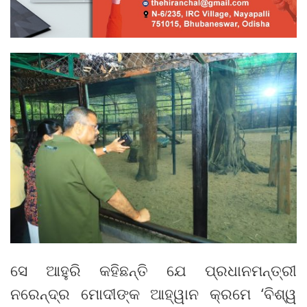
ସେ ଆହୁରି କହିଛନ୍ତି ଯେ ପ୍ରଧାନମନ୍ତ୍ରୀ
ନରେନ୍ଦ୍ର ମୋଦୀଙ୍କ ଆହ୍ୱାନ କ୍ରମେ ‘ବିଶ୍ୱ