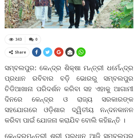
343
0
Share
ସମ୍ବଲପୁର: କେନ୍ଦ୍ର ଶିକ୍ଷା ମନ୍ତ୍ରୀ ଧର୍ମେନ୍ଦ୍ର
ପ୍ରଧାନ ରବିବାର ବଡ଼ି ଭୋରରୁ ସମ୍ବଲପୁର
ଚିଡିଆଖାନା ପରିଦର୍ଶନ କରିବା ସହ ଏହାକୁ ଆଗାମୀ
ଦିନରେ କେନ୍ଦ୍ର ଓ ରାଜ୍ୟ ସରକାରଙ୍କ
ସହଯୋଗରେ ଓଡ଼ିଶାର ଦ୍ୱିତୀୟ ନନ୍ଦନକାନନ
କରିବା ପାଇଁ ଯୋଜନା କରାଯିବ ବୋଲି କହିଛନ୍ତି ।
କେନ୍ଦ୍ରମନ୍ତ୍ରୀ ଶ୍ରୀ ପ୍ରଧାନ ଆଜି ସମ୍ବଲପୁର