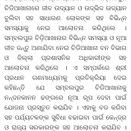
ଚିଡିଆଖାନାରେ ଜୀବ ଉଦ୍ୟାନ ଓ ଉଦ୍ଭିଦ ଉଦ୍ୟାନ
ବୁଲିବା ସହ ସାଧାରଣ ଲୋକଙ୍କ ସହ ବିଭିନ୍ନ
ସମସ୍ୟାକୁ ନେଇ ଆଲୋଚନା କରିଥିଲେ ।
ସମ୍ବଲପୁର ଚିଡ଼ିଆଖାନାର ବିଭିନ୍ନ ସମସ୍ୟା ଓ ନୂଆ
ଜୀବ ଜନ୍ତୁ ଅଣାଯିବା ନେଇ ଚିଡିଆଖାନା ବନ ବିଭାଗ
ଓ ଜିଲ୍ଲା ପ୍ରଶାସନିକ ଅଧିକାରୀଙ୍କ ସହ
ଆଲୋଚନା କରିଥିଲେ । ଏ ସମ୍ପର୍କରେ ଶ୍ରୀ
ପ୍ରଧାନ ଗଣମାଧ୍ୟମକୁ ପ୍ରତିକ୍ରିୟା ଦେଇ
କହିଛନ୍ତି ଯେ ସମ୍ବଲପୁର ଚିଡିଆଖାନାକୁ
ନନ୍ଦନକାନନ ଢଙ୍ଗରେ ନୂଆ ରୂପ ଦେବା ପାଇଁ
ଯୋଜନା ପ୍ରସ୍ତୁତ କରାଯିବ । ଏହାକୁ ବଡ କରିବା
ସହ ପର୍ଯ୍ୟଟକଙ୍କ ସୁବିଧା ବଢାଇବା ପାଇଁ କେନ୍ଦ୍ର
ଓ ରାଜ୍ୟ ସରକାରଙ୍କ ସହ ଆଲୋଚନା କରାଯିବ ।