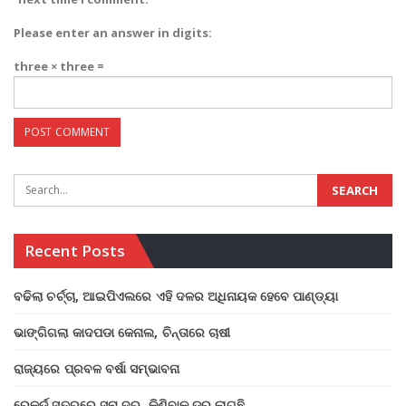
Please enter an answer in digits:
three × three =
Recent Posts
ବଢିଲା ଚର୍ଚ୍ଚା, ଆଇପିଏଲରେ ଏହି ଦଳର ଅଧିନାୟକ ହେବେ ପାଣ୍ଡ୍ୟା
ଭାଙ୍ଗିଗଲା କାଦପଡା କେନାଲ, ଚିନ୍ତାରେ ଚାଷୀ
ରାଜ୍ୟରେ ପ୍ରବଳ ବର୍ଷା ସମ୍ଭାବନା
ରେକର୍ଡ ସ୍ତରରେ ସୁନା ଦର, କିଣିବାକୁ ଡର ଲାଗୁଛି