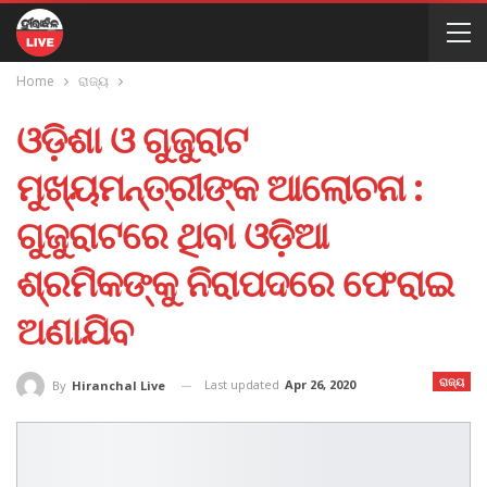
Home
ରାଜ୍ୟ
ଓଡ଼ିଶା ଓ ଗୁଜୁରାଟ
ମୁଖ୍ୟମନ୍ତ୍ରୀଙ୍କ ଆଲୋଚନା :
ଗୁଜୁରାଟରେ ଥିବା ଓଡ଼ିଆ
ଶ୍ରମିକଙ୍କୁ ନିରାପଦରେ ଫେରାଇ
ଅଣାଯିବ
ରାଜ୍ୟ
Last updated
Apr 26, 2020
By
Hiranchal Live