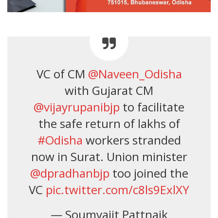
VC of CM
@Naveen_Odisha
with Gujarat CM
@vijayrupanibjp
to facilitate
the safe return of lakhs of
#Odisha
workers stranded
now in Surat. Union minister
@dpradhanbjp
too joined the
VC
pic.twitter.com/c8ls9ExlXY
— Soumyajit Pattnaik