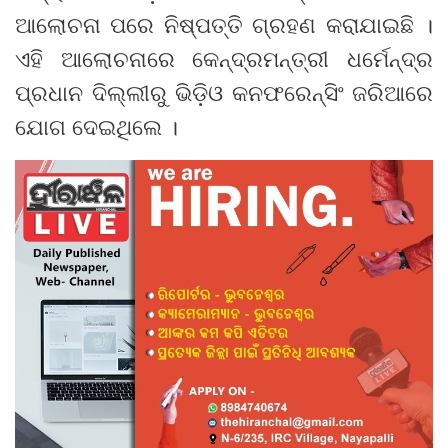
ଆଲୋଚନା ପରେ ନିଷ୍ପତ୍ତି ଗ୍ରହଣ କରାଯାଇଛି ।
ଏହି ଆଲୋଚନାରେ କେନ୍ଦ୍ରମନ୍ତ୍ରୀ ଧର୍ମେନ୍ଦ୍ର
ପ୍ରଧାନ ଦିଲ୍ଲୀରୁ ଭିଡ଼ିଓ କନଫରେନ୍ସିଂ ଜରିଆରେ
ଯୋଗ ଦେଇଥିଲେ ।