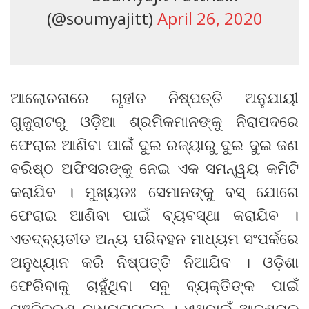
(@soumyajitt)
April 26, 2020
ଆଲୋଚନାରେ ଗୃହୀତ ନିଷ୍ପତ୍ତି ଅନୁଯାୟୀ
ଗୁଜୁରାଟରୁ ଓଡ଼ିଆ ଶ୍ରମିକମାନଙ୍କୁ ନିରାପଦରେ
ଫେରାଇ ଆଣିବା ପାଇଁ ଦୁଇ ରଜ୍ୟାରୁ ଦୁଇ ଦୁଇ ଜଣ
ବରିଷ୍ଠ ଅଫିସରଙ୍କୁ ନେଇ ଏକ ସମନ୍ୱୟ କମିଟି
କରାଯିବ । ମୁଖ୍ୟତଃ ସେମାନଙ୍କୁ ବସ୍ ଯୋଗେ
ଫେରାଇ ଆଣିବା ପାଇଁ ବ୍ୟବସ୍ଥା କରାଯିବ ।
ଏତଦ୍‌ବ୍ୟତୀତ ଅନ୍ୟ ପରିବହନ ମାଧ୍ୟମ ସଂପର୍କରେ
ଅନୁଧ୍ୟାନ କରି ନିଷ୍ପତ୍ତି ନିଆଯିବ । ଓଡ଼ିଶା
ଫେରିବାକୁ ଚାହୁଁଥିବା ସବୁ ବ୍ୟକ୍ତିଙ୍କ ପାଇଁ
ପଞ୍ଜିକରଣ ବାଧ୍ୟତାମୂଳକ । ଏଥିପାଇଁ ଆବଶ୍ୟକ