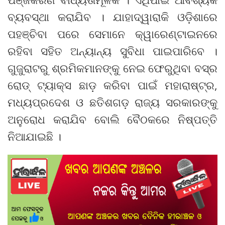
ବ୍ୟବସ୍ଥା କରାଯିବ । ଯାହାଦ୍ୱାରାକି ଓଡ଼ିଶାରେ
ପହଞ୍ଚିବା ପରେ ସେମାନେ କ୍ୱାରେଣ୍ଟାଇନରେ
ରହିବା ସହିତ ଅନ୍ୟାନ୍ୟ ସୁବିଧା ପାଇପାରିବେ ।
ଗୁଜୁରାଟରୁ ଶ୍ରମିକମାନଙ୍କୁ ନେଇ ଫେରୁଥିବା ବସ୍‌ର
ରୋଡ୍ ଟ୍ୟାକ୍ସ ଛାଡ଼ କରିବା ପାଇଁ ମହାରାଷ୍ଟ୍ର,
ମଧ୍ୟପ୍ରଦେଶ ଓ ଛତିଶଗଡ଼ ରାଜ୍ୟ ସରକାରଙ୍କୁ
ଅନୁରୋଧ କରାଯିବ ବୋଲି ବୈଠକରେ ନିଷ୍ପତ୍ତି
ନିଆଯାଇଛି ।