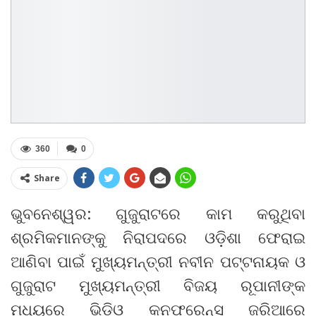
360
0
Share
ଭୁବନେଶ୍ୱର: ଗୁଜୁରାଟରେ କାମ କରୁଥିବା
ଶ୍ରମିକମାନଙ୍କୁ ନିରାପଦରେ ଓଡ଼ିଶା ଫେରାଇ
ଆଣିବା ପାଇଁ ମୁଖ୍ୟମନ୍ତ୍ରୀ ନବୀନ ପଟ୍ଟନାୟକ ଓ
ଗୁଜୁରାଟ ମୁଖ୍ୟମନ୍ତ୍ରୀ ବିଜୟ ରୂପାନୀଙ୍କ
ମଧ୍ୟରେ ଭିଡ଼ିଓ କନଫରେନ୍ସ ଜରିଆରେ