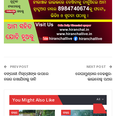
PREV POST
NEXT POST
ବଙ୍ଗାଳୀ ମିସ୍ତ୍ରୀଙ୍କ ଉପରେ
ରେଘାମୁଣ୍ଡାର ଦେଢଶୁର-
ନଜର ରଖାଯିବାକୁ ଦାବି
ଭାଇବୋହୁ ପଥର
You Might Also Like
All
ରାଜ୍ୟ
ରାଜ୍ୟ