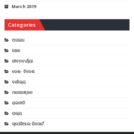
March 2019
Categories
ଅପରାଧ
ଖେଳ
ଜୀବନଚର୍ଯ୍ୟା
ଦେଶ- ବିଦେଶ
ବାଣିଜ୍ୟ
ମନୋରଞ୍ଜନ
ରାଜନୀତି
ରାଜ୍ୟ
ସ୍ପେସିଆଲ ରିପୋର୍ଟ