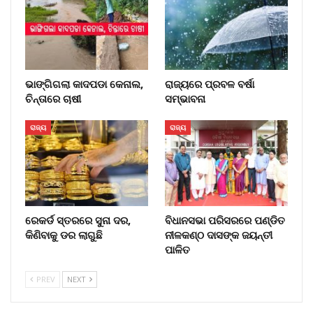
ଭାଙ୍ଗିଗଲା କାଦପଡା କେନାଲ,
ରାଜ୍ୟରେ ପ୍ରବଳ ବର୍ଷା
ଚିନ୍ତାରେ ଚାଷୀ
ସମ୍ଭାବନା
ରାଜ୍ୟ
ରାଜ୍ୟ
ରେକର୍ଡ ସ୍ତରରେ ସୁନା ଦର,
ବିଧାନସଭା ପରିସରରେ ପଣ୍ଡିତ
କିଣିବାକୁ ଡର ଲାଗୁଛି
ନୀଳକଣ୍ଠ ଦାସଙ୍କ ଜୟନ୍ତୀ
ପାଳିତ
PREV
NEXT