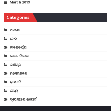
March 2019
Categories
ଅପରାଧ
ଖେଳ
ଜୀବନଚର୍ଯ୍ୟା
ଦେଶ- ବିଦେଶ
ବାଣିଜ୍ୟ
ମନୋରଞ୍ଜନ
ରାଜନୀତି
ରାଜ୍ୟ
ସ୍ପେସିଆଲ ରିପୋର୍ଟ