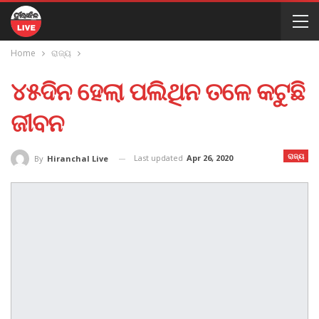
Home
ରାଜ୍ୟ
୪୫ଦିନ ହେଲା ପଲିଥିନ ତଳେ କଟୁଛି
ଜୀବନ
ରାଜ୍ୟ
Last updated
Apr 26, 2020
By
Hiranchal Live