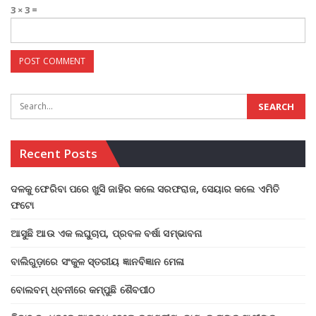
3 × 3 =
Recent Posts
ଦଳକୁ ଫେରିବା ପରେ ଖୁସି ଜାହିର କଲେ ସରଫରାଜ, ସେୟାର କଲେ ଏମିତି
ଫଟୋ
ଆସୁଛି ଆଉ ଏକ ଲଘୁଚାପ, ପ୍ରବଳ ବର୍ଷା ସମ୍ଭାବନା
ବାଲିଗୁଡ଼ାରେ ସଂକୁଳ ସ୍ତରୀୟ ଜ୍ଞାନବିଜ୍ଞାନ ମେଳା
ବୋଲବମ୍ ଧ୍ବନୀରେ କମ୍ପୁଛି ଶୈବପୀଠ