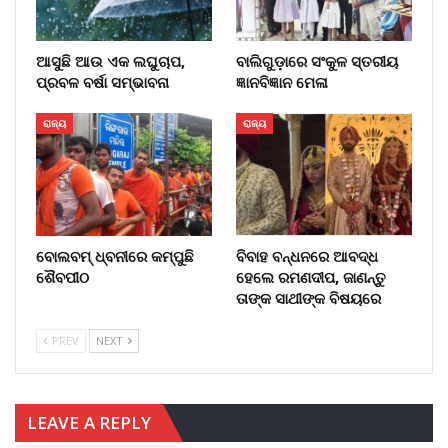
ଆସୁଛି ଆଉ ଏକ ଲଘୁଚାପ,
ବାଲିଗୁଡ଼ାରେ ସଂକୁଳ ସ୍ତରୀୟ
ପ୍ରବଳ ବର୍ଷା ସମ୍ଭାବନା
ଜ୍ଞାନବିଜ୍ଞାନ ମେଳା
ରାଜ୍ୟ
ରାଜ୍ୟ
ବୋଲବମ୍ ଧ୍ବନୀରେ କମ୍ପୁଛି
ବିବାହ ବନ୍ଧନରେ ଆବଦ୍ଧ
ଶୈବପୀଠ
ହେଲେ ରମଣଦୀପ, ଜାଣନ୍ତୁ
ତାଙ୍କ ସାଥୀଙ୍କ ବିଷୟରେ
PREV
NEXT
LEAVE A REPLY