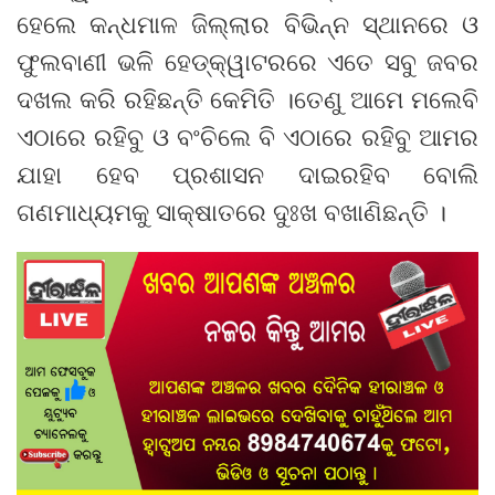
ହେଲେ କନ୍ଧମାଳ ଜିଲ୍ଲାର ବିଭିନ୍ନ ସ୍ଥାନରେ ଓ
ଫୁଲବାଣୀ ଭଳି ହେଡ୍‌କ୍ୱାଟରରେ ଏତେ ସବୁ ଜବର
ଦଖଲ କରି ରହିଛନ୍ତି କେମିତି ।ତେଣୁ ଆମେ ମଲେବି
ଏଠାରେ ରହିବୁ ଓ ବଂଚିଲେ ବି ଏଠାରେ ରହିବୁ ଆମର
ଯାହା ହେବ ପ୍ରଶାସନ ଦାଇରହିବ ବୋଲି
ଗଣମାଧ୍ୟମକୁ ସାକ୍ଷାତରେ ଦୁଃଖ ବଖାଣିଛନ୍ତି ।