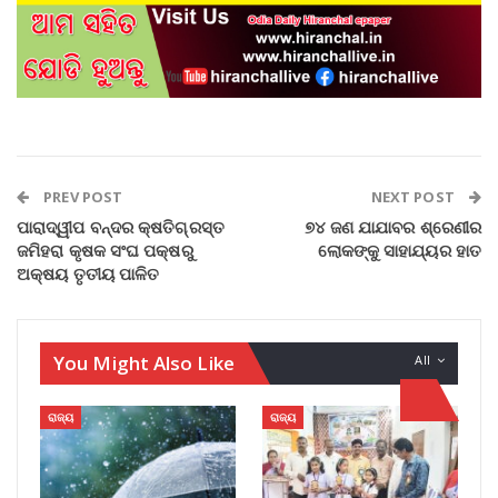
PREV POST
NEXT POST
ପାରାଦ୍ୱୀପ ବନ୍ଦର କ୍ଷତିଗ୍ରସ୍ତ
୭୪ ଜଣ ଯାଯାବର ଶ୍ରେଣୀର
ଜମିହରା କୃଷକ ସଂଘ ପକ୍ଷରୁ
ଲୋକଙ୍କୁ ସାହାଯ୍ୟର ହାତ
ଅକ୍ଷୟ ତୃତୀୟ ପାଳିତ
You Might Also Like
All
ରାଜ୍ୟ
ରାଜ୍ୟ