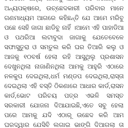
ଅନ୍ୟପକ୍ଷରେ, ଉଚ୍ଛେଦକାରୀ ପରିବାର ମାନେ
ଗଣମାଧ୍ୟମ ଆଗରେ କହିଛନ୍ତି ଯେ ଆମେ ମରିବୁ
ପଛେ ସେହି ଜାଗା ଛାଡିବୁ ନାହିଁ ।ଆମେ ଏହି ପାହାଡିଆ
ଓ ପଥରିଆ ଲଟାବୁଦା ଜାଗାକୁ ଯେତେବେଳେ
ସଫାସୁତୁରା ଓ ସମତୁଲ କରି ଘର ତିଆରି କଲୁ ଓ
ଆଜକୁ ୧୦ବର୍ଷ ହେଲା ରହି ଆସୁଥିଲୁ ପ୍ରଶାସନ
ଦେଖୁନଥିଲା ନାଜାଣିନଥିଲା ଆମକୁ ଆହୁରି ଏଠାରେ
ନଳକୁପ ଦେଇଥିଲା,ଧର୍ମ ମଣ୍ଡପ ଦେଇଥିଲା,ରାସ୍ତା
ଦେଇଥିଲା ଏହି ବସ୍ତି ଠିକଣାରେ ଆଧାର କାର୍ଡ,ରାସନ
କାର୍ଡ,ଭୋଟ ପରିଚୟ ପତ୍ର ଏଭଳି ସମସ୍ତ
ସରକାରୀ ଯୋଜନା ଦିଆଯାଇଛି,ଏତେ ସବୁ ହେଲା
ପରେ ଆମକୁ ଯଦି ଏଠାରୂ ଉଛେଦ କରି ଆମ
ଘରଦ୍ୱାର ଯେସିବି ଲଗାଇ ଭାଙ୍ଗି ଦିଆଗଲା ତା