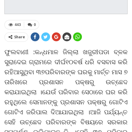
443
0
Share
ଫୁଲବାଣୀ :କନ୍ଧମାଳ ଜିଲ୍ଲା ଖଜୁରୀପଡା ବ୍ଳକ
ସୁରାଦେଇ ଗ୍ରାମରେ ଦୀର୍ଘ୧୦ବର୍ଷ ଧରି ବସବାସ କରି
ରହିଆସୁଥିବା ୩୭ପରିବାରଙ୍କ ଘରକୁ ମାର୍ଚ୍ଚ ମାସ ୭
ତାରିଖରେ ପ୍ରଶାସନ ପକ୍ଷରୁ ଉଚ୍ଛେଦ
କରାଯାଇଥିଲା ।ଯେଉଁ ପରିବାର ସେଠାରେ ଘର କରି
ରହୁଥିଲେ ସେମାନଙ୍କୁ ପ୍ରଶାସନ ପକ୍ଷରୁ ଗୋଟିଏ
ଗୋଟିଏ ଜରିପାଲ ଦିଆଯାଇଥିଲା ।ଆଜି ପର୍ଯ୍ୟନ୍ତ
ସେହି ଉଚ୍ଛେଦ ପରିବାରଙ୍କ ବିଷୟରେ ସରକାର
ସମ୍ପୂର୍ଣ୍ଣ ଭୁଲିଯାଇଛନ୍ତି ।ସେହି ୩୭ ପରିବାର