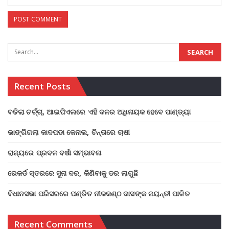
Recent Posts
ବଢିଲା ଚର୍ଚ୍ଚା, ଆଇପିଏଲରେ ଏହି ଦଳର ଅଧିନାୟକ ହେବେ ପାଣ୍ଡ୍ୟା
ଭାଙ୍ଗିଗଲା କାଦପଡା କେନାଲ, ଚିନ୍ତାରେ ଚାଷୀ
ରାଜ୍ୟରେ ପ୍ରବଳ ବର୍ଷା ସମ୍ଭାବନା
ରେକର୍ଡ ସ୍ତରରେ ସୁନା ଦର, କିଣିବାକୁ ଡର ଲାଗୁଛି
ବିଧାନସଭା ପରିସରରେ ପଣ୍ଡିତ ନୀଳକଣ୍ଠ ଦାସଙ୍କ ଜୟନ୍ତୀ ପାଳିତ
Recent Comments