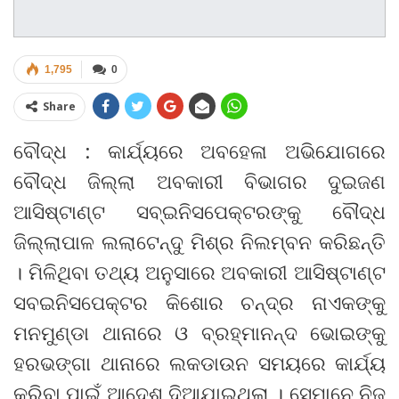
1,795
0
Share
ବୌଦ୍ଧ : କାର୍ଯ୍ୟରେ ଅବହେଳା ଅଭିଯୋଗରେ
ବୌଦ୍ଧ ଜିଲ୍ଲା ଅବକାରୀ ବିଭାଗର ଦୁଇଜଣ
ଆସିଷ୍ଟାଣ୍ଟ ସବ୍‌ଇନିସପେକ୍ଟରଙ୍କୁ ବୌଦ୍ଧ
ଜିଲ୍ଲାପାଳ ଲଲାଟେନ୍ଦୁ ମିଶ୍ର ନିଲମ୍ବନ କରିଛନ୍ତି
। ମିଳିଥିବା ତଥ୍ୟ ଅନୁସାରେ ଅବକାରୀ ଆସିଷ୍ଟାଣ୍ଟ
ସବଇନିସପେକ୍ଟର କିଶୋର ଚନ୍ଦ୍ର ନାଏକଙ୍କୁ
ମନମୁଣ୍ଡା ଥାନାରେ ଓ ବ୍ରହ୍ମାନନ୍ଦ ଭୋଇଙ୍କୁ
ହରଭଙ୍ଗା ଥାନାରେ ଲକଡାଉନ ସମୟରେ କାର୍ଯ୍ୟ
କରିବା ପାଇଁ ଆଦେଶ ଦିଆଯାଇଥିଲା । ସେମାନେ ନିଜ