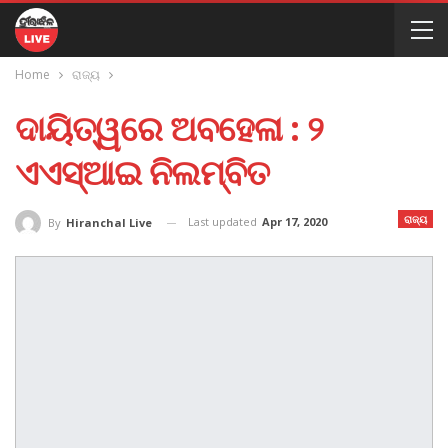
Home
ରାଜ୍ୟ
ଦାୟିତ୍ୱରେ ଅବହେଳା : ୨
ଏଏସ୍‌ଆଇ ନିଲମ୍ବିତ
ରାଜ୍ୟ
Last updated
Apr 17, 2020
By
Hiranchal Live