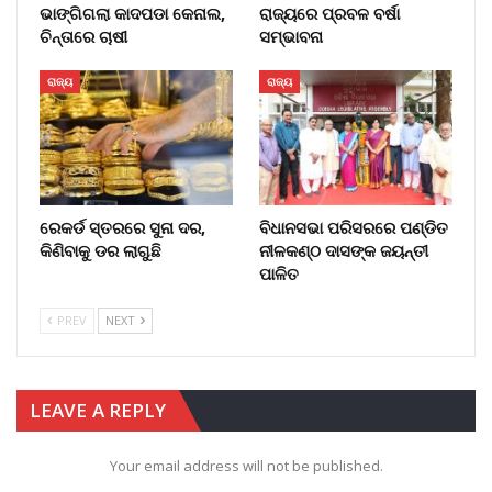
ଭାଙ୍ଗିଗଲା କାଦପଡା କେନାଲ,
ରାଜ୍ୟରେ ପ୍ରବଳ ବର୍ଷା
ଚିନ୍ତାରେ ଚାଷୀ
ସମ୍ଭାବନା
ରାଜ୍ୟ
ରାଜ୍ୟ
ରେକର୍ଡ ସ୍ତରରେ ସୁନା ଦର,
ବିଧାନସଭା ପରିସରରେ ପଣ୍ଡିତ
କିଣିବାକୁ ଡର ଲାଗୁଛି
ନୀଳକଣ୍ଠ ଦାସଙ୍କ ଜୟନ୍ତୀ
ପାଳିତ
PREV
NEXT
LEAVE A REPLY
Your email address will not be published.