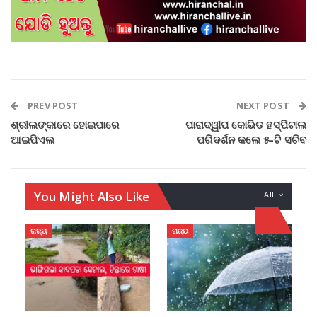
PREV POST
NEXT POST
ଶ୍ରୀଲଙ୍କାରେ ହୋଇପାରେ
ପାରାଦ୍ୱୀପ କୋଭିଡ ହସ୍ପିଟାଲ
ଆଇପିଏଲ
ପରିଦର୍ଶନ କଲେ ୫-ଟି ସଚିବ
You Might Also Like
All
ରାଜ୍ୟ
ରାଜ୍ୟ