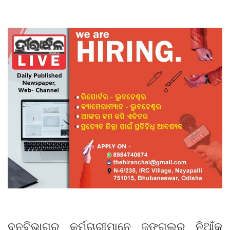
ବନବିଭାଗର କର୍ମଚାରୀମାନେ ଜଙ୍ଗଲର ନିଆଁକୁ