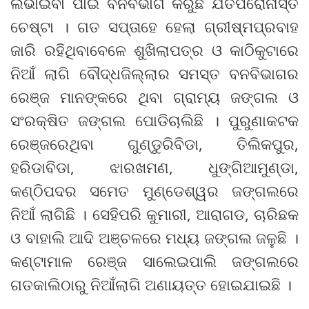
ଲିଭାଇବା ପାଇଁ ବନବିଭାଗ କରୁଛି ଯତପରୋନାସ୍ତି
ଚେଷ୍ଟା । ଗତ ସପ୍ତାହେ ହେଲା ଗ୍ରୀଷ୍ମପ୍ରବାହ
ଜାରି ରହିଥିବାବେଳେ ଶୁଖିଲାପତ୍ର ଓ କାଠିକୁଟାରେ
ନିଆଁ ଲାଗି ବୌଦ୍ଧଜିଲ୍ଲାର ସମସ୍ତ ବନବିଭାଗର
ରେଞ୍ଜ ମାନଙ୍କରେ ଥିବା ଗ୍ରାମ୍ୟ ଜଙ୍ଗଲ ଓ
ସଂରକ୍ଷିତ ଜଙ୍ଗଲ ପୋଡିଚାଲିଛି । ପୁରୁଣାକଟକ
ରେଞ୍ଜରେଥିବା ଗୁଣ୍ଡୁରିବିଡା, ତିଲିକପୁର,
ହରିଡାବିଡା, ଝାରଖମଣ, ଧୁଙ୍ଗିଆମୁଣ୍ଡା,
କଣ୍ଠିପଦର ସମେତ ମୁଣ୍ଡେଶ୍ୱର ଜଙ୍ଗଲରେ
ନିଆଁ ଲାଗିଛି । ସେହିପରି କୁମାରୀ, ଆରାଗଡ, ଚାରିଛକ
ଓ ବାହାଲି ଆଦି ଅଞ୍ଚଳରେ ମଧ୍ୟ ଜଙ୍ଗଲ ଜଳୁଛି ।
କଣ୍ଟାମାଳ ରେଞ୍ଜ ସାଲେଇପାଲି ଜଙ୍ଗଲରେ
ଗତକାଲିଠାରୁ ନିଆଁଲାଗି ଅଣାୟତ୍ତ ହୋଇଯାଇଛି ।