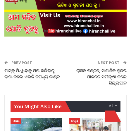
PREV POST
NEXT POST
ମାସ୍କ୍ ପିନ୍ଧିବାକୁ ମନା କରିବାରୁ
ରାସନ ବଣ୍ଟନ, ସାମାଜିକ ଦୂରତା
ବାପା କଲେ ଏଭଳି ଜଘନ୍ୟ କାଣ୍ଡ
ପାଳନର ସମୀକ୍ଷା କଲେ
ଜିଲ୍ଲାପାଳ
You Might Also Like
All
ରାଜ୍ୟ
ରାଜ୍ୟ