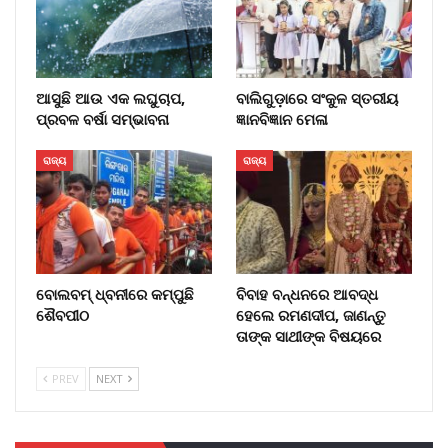
ଆସୁଛି ଆଉ ଏକ ଲଘୁଚାପ,
ବାଲିଗୁଡ଼ାରେ ସଂକୁଳ ସ୍ତରୀୟ
ପ୍ରବଳ ବର୍ଷା ସମ୍ଭାବନା
ଜ୍ଞାନବିଜ୍ଞାନ ମେଳା
ରାଜ୍ୟ
ରାଜ୍ୟ
ବୋଲବମ୍ ଧ୍ବନୀରେ କମ୍ପୁଛି
ବିବାହ ବନ୍ଧନରେ ଆବଦ୍ଧ
ଶୈବପୀଠ
ହେଲେ ରମଣଦୀପ, ଜାଣନ୍ତୁ
ତାଙ୍କ ସାଥୀଙ୍କ ବିଷୟରେ
PREV
NEXT