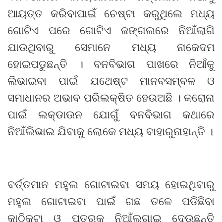
ଆୟତ୍ତ କରିବାପାଇଁ ଚେଷ୍ଟା କରୁଥିଲେ ମଧ୍ୟ
ଗୋଟିଏ ପରେ ଗୋଟିଏ ଜଙ୍ଗଲରେ ନିଆଁଲାଗି
ଯାଉଥିବାରୁ ସେମାନେ ମଧ୍ୟ ନାକେଦମ
ହୋଇପଡୁଛନ୍ତି । ବନବିଭାଗ ପାଖରେ ନିଆଁକୁ
ଲିଭାଇବା ପାଇଁ ଯଥେଷ୍ଟ ମାନବସମ୍ବଳ ଓ
ସମାଧାନର ଅଭାବ ପରିଲକ୍ଷିତ ହେଉଅଛି । କରୋନା
ପାଇଁ ଲକ୍‌ଡାଉନ ଯୋଗୁଁ ବନବିଭାଗ କଥାରେ
ନିଆଁଲିଭାଇ ଯିବାକୁ ଲୋକେ ମଧ୍ୟ ବାହାରୁନାହାନ୍ତି ।
ବର୍ତ୍ତମାନ ମହୁଲ ଗୋଟାଇବା ସମୟ ହୋଇଥିବାରୁ
ମହୁଲ ଗୋଟାଇବା ପାଇଁ ଗଛ ତଳେ ପଡିଛିବା
କାଠିକୁଟା ଓ ପତ୍ରକୁ ନିଆଁଲଗାଇ ଦେଉଛନ୍ତି