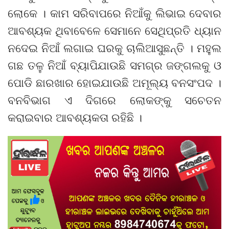
ଲୋକେ । କାମ ସରିବାପରେ ନିଆଁକୁ ଲିଭାଇ ଦେବାର
ଆବଶ୍ୟକ ଥିବାବେଳେ ସେମାନେ ସେଥିପ୍ରତି ଧ୍ୟାନ
ନଦେଇ ନିଆଁ ଲଗାଇ ଘରକୁ ଚାଲିଆସୁଛନ୍ତି । ମହୁଲ
ଗଛ ତଳୁ ନିଆଁ ବ୍ୟାପିଯାଉଛି ସମଗ୍ର ଜଙ୍ଗଲକୁ ଓ
ପୋଡି ଛାରଖାର ହୋଇଯାଉଛି ଅମୂଲ୍ୟ ବନସଂପଦ ।
ବନବିଭାଗ ଏ ଦିଗରେ ଲୋକଙ୍କୁ ସଚେତନ
କରାଇବାର ଆବଶ୍ୟକତା ରହିଛି ।