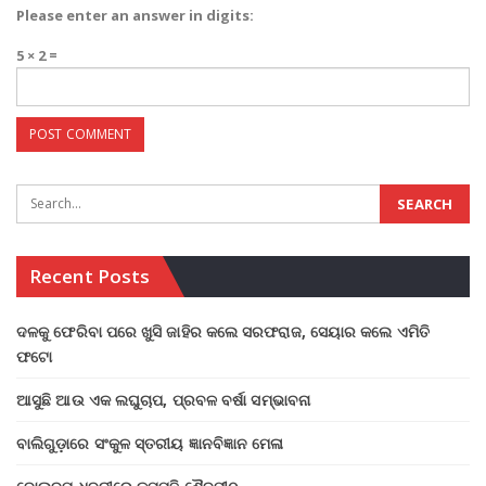
Please enter an answer in digits:
5 × 2 =
Recent Posts
ଦଳକୁ ଫେରିବା ପରେ ଖୁସି ଜାହିର କଲେ ସରଫରାଜ, ସେୟାର କଲେ ଏମିତି
ଫଟୋ
ଆସୁଛି ଆଉ ଏକ ଲଘୁଚାପ, ପ୍ରବଳ ବର୍ଷା ସମ୍ଭାବନା
ବାଲିଗୁଡ଼ାରେ ସଂକୁଳ ସ୍ତରୀୟ ଜ୍ଞାନବିଜ୍ଞାନ ମେଳା