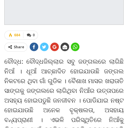
684
0
Share
ବୌଦ୍ଧ: ବୌଦ୍ଧଜିଲ୍ଲାର ସବୁ ଜଙ୍ଗଲରେ ଲାଗିଛି
ନିଆଁ । ଧୂଆଁ ଆଚ୍ଛାଦିତ ହୋଇଯାଉଛି ଜଙ୍ଗଲ
ନିକଟରେ ଥିବା ଗାଁ ଗୁଡିକ । ବୈଶାଖ ମାସର ଖରାତାତି
ସାଙ୍ଗକୁ ଜଙ୍ଗଲରେ ଲାଗିଥିବା ନିଆଁର ଉତ୍ତାପରେ
ଅସହ୍ୟ ହୋଇପଡୁଛି ଜନଜୀବନ । ପୋଡିଯାଇ ନଷ୍ଟ
ହୋଇଯାଉଛି ଅନେକ ବୃକ୍ଷଲତା, ଅସହାୟ
ବନ୍ୟପ୍ରାଣୀ । ଏଭଳି ପରିସ୍ଥିତିରେ ନିଆଁକୁ