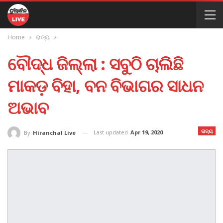
Home
ରାଜ୍ୟ
ବୌଦ୍ଧ ଜିଲ୍ଲା : ସବୁଠି ଚାଲିଛି
ମାକଡ଼ ବିହା, ବନ ବିଭାଗର ସାଧନ
ଅଭାବ
ରାଜ୍ୟ
Last updated
Apr 19, 2020
By
Hiranchal Live