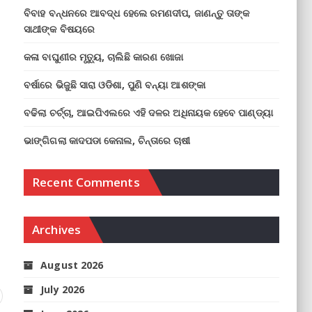
ବିବାହ ବନ୍ଧନରେ ଆବଦ୍ଧ ହେଲେ ରମଣଦୀପ, ଜାଣନ୍ତୁ ତାଙ୍କ
ସାଥୀଙ୍କ ବିଷୟରେ
କଳା ବାଘୁଣୀର ମୃତ୍ୟୁ, ଚାଲିଛି କାରଣ ଖୋଜା
ବର୍ଷାରେ ଭିଜୁଛି ସାରା ଓଡିଶା, ପୁଣି ବନ୍ୟା ଆଶଙ୍କା
ବଢିଲା ଚର୍ଚ୍ଚା, ଆଇପିଏଲରେ ଏହି ଦଳର ଅଧିନାୟକ ହେବେ ପାଣ୍ଡ୍ୟା
ଭାଙ୍ଗିଗଲା କାଦପଡା କେନାଲ, ଚିନ୍ତାରେ ଚାଷୀ
Recent Comments
Archives
August 2026
July 2026