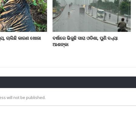
୍ୟୁ, ଚାଲିଛି କାରଣ ଖୋଜା
ବର୍ଷାରେ ଭିଜୁଛି ସାରା ଓଡିଶା, ପୁଣି ବନ୍ୟା
ଆଶଙ୍କା
ss will not be published.