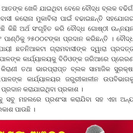
େ ଆତଙ୍କ ଖେଳି ଯାଇଥିବା ବେଳେ ବୌଦ୍ଧ ବ୍ଲକ ବଢିଗା
ମବାସୀ କରୋନା ମୁକାବିଲା ପାଇଁ ବଢାଇଛନ୍ତି ସହଯୋଗ
ଛି କିଛି ଅର୍ଥ ସଂଗୃହିତ କରି ବୌଦ୍ଧ ଗୋଷ୍ଠୀ ଉନ୍ନୟ
 ପାଣ୍ଠିକୁ ୨୫୦୦ଟଙ୍କା ପ୍ରଦାନ କରିଛନ୍ତି । ବୌଦ୍
ନୁଯାୟୀ ଛତନିଆକଟା ଗ୍ରାମବାସୀଙ୍କ ଦ୍ୱାରା ପ୍ରଦତ୍
ାପାଳଙ୍କ କାର୍ଯ୍ୟାଳୟକୁ ବିଡିଓଙ୍କ ଜରିଆରେ ପ୍ରେର
କିରାଣୀ ତଥା ଭାରପ୍ରାପ୍ତ ବ୍ଲକ ସାମାଜିକ ସୁରକ୍ଷ
ାପାଳଙ୍କ କାର୍ଯ୍ୟାଳୟର ଜରୁରୀକାଳୀନ ଉପବିଭାଗକ
େ ପ୍ରଦାନ କରାଯାଇଥିବା ପ୍ରକାଶ ।
କୁ ସବୁ ମହଲରେ ପ୍ରଶଂସା କରାଯିବା ସହ ଏହା ଅନ୍
ରକାଶ ପାଉଛି ।