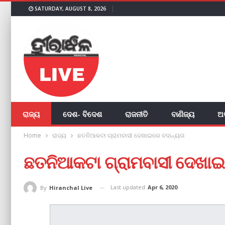
SATURDAY, AUGUST 8, 2026
ରାଜ୍ୟ
ଦେଶ- ବିଦେଶ
ରାଜନୀତି
ବାଣିଜ୍ୟ
ଅ
Home
ରାଜ୍ୟ
ଛତନିଆକଟା ଗ୍ରାମବାସୀ ଦେଖାଇଲେ ବଦାନ୍ୟତା
ଛତନିଆକଟା ଗ୍ରାମବାସୀ ଦେଖାଇ
Last updated
Apr 6, 2020
By
Hiranchal Live