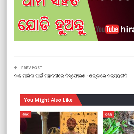
PREV POST
ମାଛ ମାରିବା ପାଇଁ ମହାନଦୀରେ ବିସ୍ଫୋରଣ ; ଶଙ୍କାରେ ମତ୍ସ୍ୟଜୀବି
You Might Also Like
ରାଜ୍ୟ
ରାଜ୍ୟ