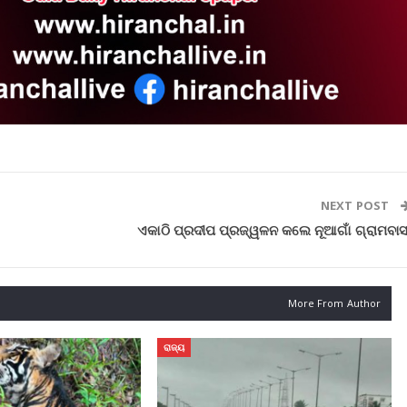
NEXT POST
ଏକାଠି ପ୍ରଦୀପ ପ୍ରଜ୍ୱଳନ କଲେ ନୂଆଗାଁ ଗ୍ରାମବାସ
More From Author
ରାଜ୍ୟ