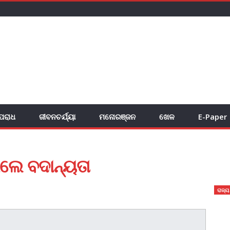
ପରାଧ
ଜୀବନଚର୍ଯ୍ୟା
ମନୋରଞ୍ଜନ
ଖେଳ
E-Paper
ଲେ ବଦାନ୍ୟତା
ରାଜ୍ୟ