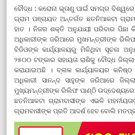
ବୌଦ୍ଧ : କରୋନା ଭୂତାଣୁ ପାଇଁ ସମଗ୍ର ବିଶ୍ୱର
ଗ୍ରାମ ପଞ୍ଚାୟତ ଅନ୍ତର୍ଗତ ଛତନିଆକଟା ଗ୍ରା
ହାତ । ନିଜର ଶକ୍ତି ଅନୁଯାୟୀ ପରିବାର ପିଛା କି
ଅଧିକାରୀଙ୍କ ଜରିଆରେ ମୁଖମନ୍ତ୍ରୀଙ୍କ ରିଲିଫ
ବିଡିଓଙ୍କ କାର୍ଯ୍ୟାଳୟରୁ ମିଳିଥିବା ସୂଚନା ଅ
୨୫୦୦ ଟଙ୍କାର ସହାୟତା ରାଶିକୁ ବୌଦ୍ଧ ଜିଲ୍ଲ
କରାଯାଇଅଛି । ବ୍ଲକ କାର୍ଯ୍ୟାଳୟର କନିଷ୍ଠ 
ଅଧିକାରୀ ସାନନ୍ଦ ସାହୁଙ୍କ ଜରିଆରେ ଜିଲ୍ଲ
ମୁଖ୍ୟମନ୍ତ୍ରୀଙ୍କ ରିଲିଫ ପାଣ୍ଠି ଉଦ୍ଦେଶ୍ୟର
ଛତନିଆକଟା ଗ୍ରାମବାସୀଙ୍କ ଏଭଳି ମହନୀୟତା
ଗ୍ରାମବାସୀଙ୍କ ପ୍ରତି ଆଦର୍ଶ ହେବ ବୋଲି ମତପ୍