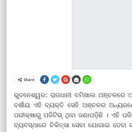
Share
ଭୁବନେଶ୍ୱର: ରାଜଧାନୀ ବମିଖାଲ ଅଞ୍ଚଳରେ ଆ
ବର୍ଷୀୟ ଏହି ବ୍ୟକ୍ତି ସେହି ଅଞ୍ଚଳର ଅନ୍ୟଜ
ପରୀକ୍ଷାରୁ ପଜିଟିଭ୍ ଥିବା ଜଣାପଡ଼ିଛି । ଏହି ପଜ
ବ୍ୟବସ୍ଥାରେ ଚିକିତ୍ସା ସେବା ଯୋଗାଇ ଦେବା ସ