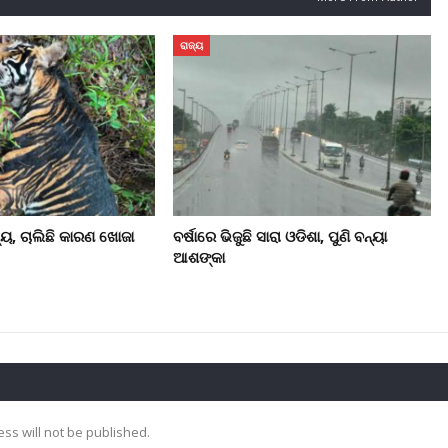
ରାଜ୍ୟ
୍ୟୁ, ଚାଲିଛି କାରଣ ଖୋଜା
ବର୍ଷାରେ ଭିଜୁଛି ସାରା ଓଡିଶା, ପୁଣି ବନ୍ୟା
ଆଶଙ୍କା
ss will not be published.