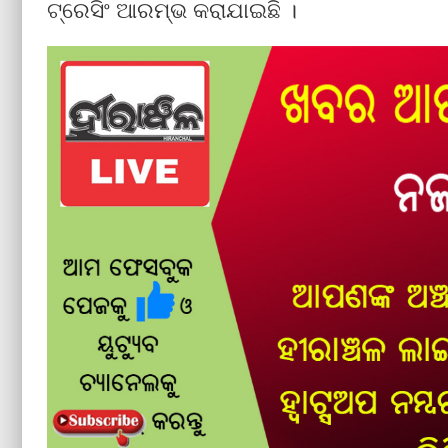
ଟ୍ରେସିଂ ଆରମ୍ଭ କରାଯାଇଛି ।