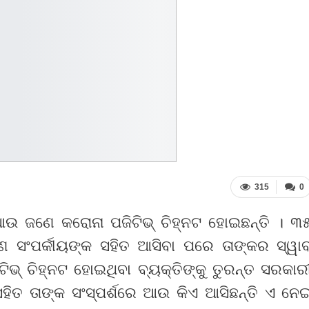
315
0
ଉ ଜଣେ କରୋନା ପଜିଟିଭ୍ ଚିହ୍ନଟ ହୋଇଛନ୍ତି । ୩
ଣେ ସଂପର୍କୀୟଙ୍କ ସହିତ ଆସିବା ପରେ ତାଙ୍କର ସ୍ୱା
ିଟିଭ୍ ଚିହ୍ନଟ ହୋଇଥିବା ବ୍ୟକ୍ତିଙ୍କୁ ତୁରନ୍ତ ସରକାର
ହିତ ତାଙ୍କ ସଂସ୍ପର୍ଶରେ ଆଉ କିଏ ଆସିଛନ୍ତି ଏ ନେ