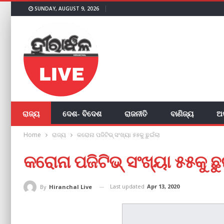
SUNDAY, AUGUST 9, 2026
ରାଜ୍ୟ
ଦେଶ- ବିଦେଶ
ରାଜନୀତି
ବାଣିଜ୍ୟ
ଅ
Home
ରାଜ୍ୟ
କରୋନା ପଜିଟିଭ୍ ସଂଖ୍ୟା ୫୫କୁ ଛୁଇଁଲା
କରୋନା ପଜିଟିଭ୍ ସଂଖ୍ୟା ୫୫କୁ ଛୁ
Last updated
Apr 13, 2020
By
Hiranchal Live