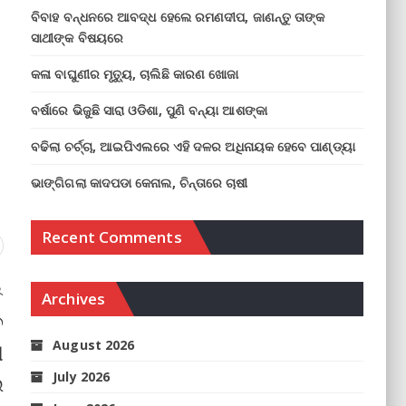
ବିବାହ ବନ୍ଧନରେ ଆବଦ୍ଧ ହେଲେ ରମଣଦୀପ, ଜାଣନ୍ତୁ ତାଙ୍କ
ସାଥୀଙ୍କ ବିଷୟରେ
କଳା ବାଘୁଣୀର ମୃତ୍ୟୁ, ଚାଲିଛି କାରଣ ଖୋଜା
ବର୍ଷାରେ ଭିଜୁଛି ସାରା ଓଡିଶା, ପୁଣି ବନ୍ୟା ଆଶଙ୍କା
ବଢିଲା ଚର୍ଚ୍ଚା, ଆଇପିଏଲରେ ଏହି ଦଳର ଅଧିନାୟକ ହେବେ ପାଣ୍ଡ୍ୟା
ଭାଙ୍ଗିଗଲା କାଦପଡା କେନାଲ, ଚିନ୍ତାରେ ଚାଷୀ
Recent Comments
୫
Archives
ବ
August 2026
ୀ
July 2026
ଇ