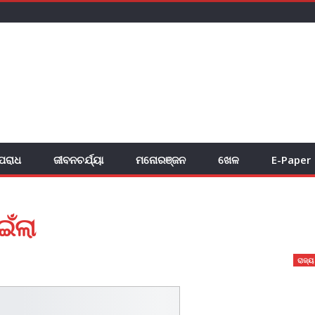
ପରାଧ
ଜୀବନଚର୍ଯ୍ୟା
ମନୋରଞ୍ଜନ
ଖେଳ
E-Paper
ଇଁଲା
ରାଜ୍ୟ