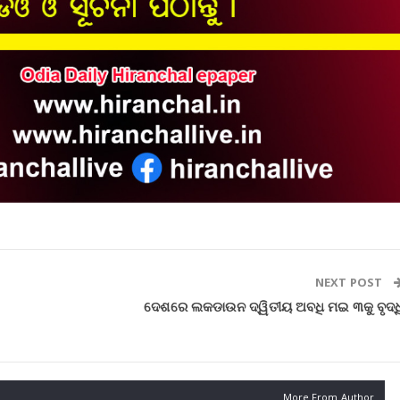
NEXT POST
ଦେଶରେ ଲକଡାଉନ ଦ୍ୱିତୀୟ ଅବଧି ମଇ ୩କୁ ବୃଦ୍ଧ
More From Author