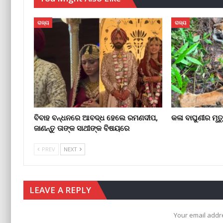
ରାଜ୍ୟ
ରାଜ୍ୟ
ବିବାହ ବନ୍ଧନରେ ଆବଦ୍ଧ ହେଲେ ରମଣଦୀପ,
କଳା ବାଘୁଣୀର ମୃତ
ଜାଣନ୍ତୁ ତାଙ୍କ ସାଥୀଙ୍କ ବିଷୟରେ
PREV
NEXT
LEAVE A REPLY
Your email addre