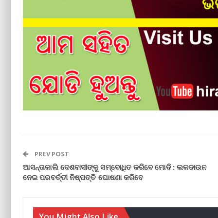
PREV POST
ଆସନ୍ତାକାଲି ଦେଶବାସୀଙ୍କୁ ସମ୍ବୋଧିତ କରିବେ ମୋଦି : ଲକଡାଉନ
ନେଇ ପରବର୍ତ୍ତୀ ନିଷ୍ପତ୍ତି ଘୋଷଣା କରିବେ
You Might Also Like