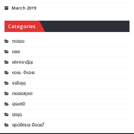
March 2019
Categories
ଅପରାଧ
ଖେଳ
ଜୀବନଚର୍ଯ୍ୟା
ଦେଶ- ବିଦେଶ
ବାଣିଜ୍ୟ
ମନୋରଞ୍ଜନ
ରାଜନୀତି
ରାଜ୍ୟ
ସ୍ପେସିଆଲ ରିପୋର୍ଟ