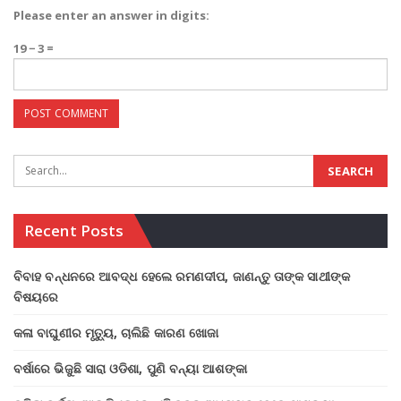
Please enter an answer in digits:
19 − 3 =
Recent Posts
ବିବାହ ବନ୍ଧନରେ ଆବଦ୍ଧ ହେଲେ ରମଣଦୀପ, ଜାଣନ୍ତୁ ତାଙ୍କ ସାଥୀଙ୍କ
ବିଷୟରେ
କଳା ବାଘୁଣୀର ମୃତ୍ୟୁ, ଚାଲିଛି କାରଣ ଖୋଜା
ବର୍ଷାରେ ଭିଜୁଛି ସାରା ଓଡିଶା, ପୁଣି ବନ୍ୟା ଆଶଙ୍କା