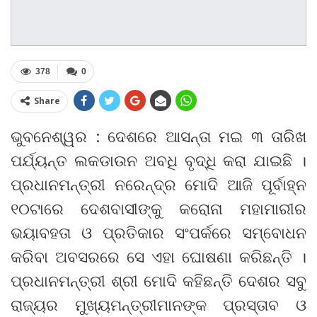
378
0
Share
ଭୁବନେଶ୍ୱର : ଦେଶରେ ଆସନ୍ତା ମଇ ୩ ତାରିଖ
ପର୍ଯ୍ୟନ୍ତ ଲକଡାଉନ ଅବଧି ବୃଦ୍ଧି କରା ଯାଇଛି ।
ପ୍ରଧାନମନ୍ତ୍ରୀ ନରେନ୍ଦ୍ର ମୋଦି ଆଜି ପୂର୍ବାହ୍ନ
୧୦ଟାରେ ଦେଶବାସୀଙ୍କୁ କରୋନା ମହାମାରୀର
ଭୟାବହତା ଓ ପ୍ରତିକାର ସଂପର୍କରେ ସମ୍ବୋଧନ
କରିବା ଅବସରରେ ସେ ଏହା ଘୋଷଣା କରିଛନ୍ତି ।
ପ୍ରଧାନମନ୍ତ୍ରୀ ଶ୍ରୀ ମୋଦି କହିଛନ୍ତି ଦେଶର ସବୁ
ରାଜ୍ୟର ମୁଖ୍ୟମନ୍ତ୍ରୀମାନଙ୍କ ପ୍ରସ୍ତାବ ଓ