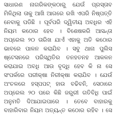
ସାଧାରଣ ନାଗରିକଙ୍କଠାରୁ ଯେଉଁ ପ୍ରସ୍ତାବ
ମିଳିଥିଲା ତାକୁ ଆଖି ଆଗରେ ରଖି ଏପରି ନିଷ୍ପତ୍ତି
ନେବାକୁ ପଡିଛି । ପୂର୍ବପରି ଦ୍ୱିତୀୟ ଅବଧିର ଏହି
ନିୟମ କଠୋର ହେବ । ବିଶେଷକରି ଆସନ୍ତା
ଅପ୍ରେଲ ୨୦ ତାରିଖ ଯାଏଁ ଏହାକୁ ଅତି କଠୋର
ଭାବରେ ପାଳନ କରାଯିବ । ସବୁ ଥାନା ପୁଲିସ
ଷ୍ଟେସନରେ ପରିସ୍ଥିତିର ତନହତନହ ଆକଳନ
କରାଯାଇ ଅବଧି ଆଉ ବୃଦ୍ଧି ହେବ କି ନା ସେ
ସଂପର୍କରେ ପରୀକ୍ଷା ନିରୀକ୍ଷା କରାଯିବ । ଯେଉଁ
ଅଂଚଳରେ ହସ୍ପପଟ୍ ହାଉ ବଢିବନି, ସେଠାରେ
ଅପ୍ରେଲ ୨୦ ପରେ କିଛି ଜରୁରୀ ଗତିବିଧି ପାଇଁ
ଅନୁମତି ଦିଆଯାଇପାରେ । ତେବେ ବାହାରକୁ
ବାହାରିବାର ନିୟମ ଅତ୍ୟନ୍ତ କଠୋର ରହିବ । ସେ