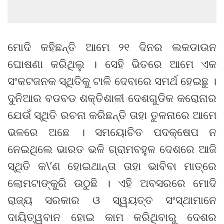
ମୋଦି କହିଛନ୍ତି ଆମେ ୨୧ ଦିନର ଲକଡାଉନ
ଘୋଷଣା କରିଥିଲୁ । ସେହି ଭିତରେ ଆମେ ଏକ
ସଂକଟଜନକ ସ୍ଥିତିକୁ ଟାଳି ଦେବାରେ ସମର୍ଥ ହେଇଛୁ ।
ଦୁନିଆର ବଡବଡ ଶକ୍ତିଶାଳୀ ଦେଶଗୁଡିକ କରୋନାର
ଯେଉଁ ସ୍ଥିତି ରଚନା କରିଛନ୍ତି ତାହା ତୁଳନାରେ ଆମେ
ଭଳରେ ଅଛେ । ସମୟୋଚିତ ପଦକ୍ଷେପ ନ
ନେଇଥିଲେ ଭାରତ ଭଳି ଗ୍ରାମବହୁଳ ଦେଶରେ ଆଜି
ସ୍ଥିତି କ\’ଣ ହୋଇଥାନ୍ତା ତାହା ଭାବିବା ମାତ୍ରେ
ଲୋମଟାଙ୍କୁରି ଉଠୁଛି । ଏହି ଅବସରରେ ମୋଦି
ରାଜ୍ୟ ସରକାର ଓ ସ୍ୱୟତ୍ତ ସଂସ୍ଥାମାନେ
ଦାୟିତ୍ୱବାନ ହୋଇ କାମ କରିଥିବାରୁ ଦେଶର