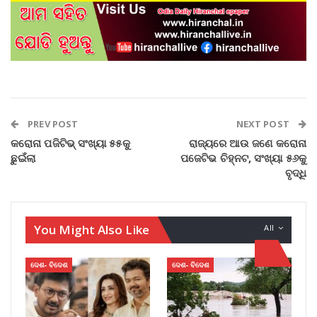
PREV POST
NEXT POST
କରୋନା ପଜିଟିଭ୍ ସଂଖ୍ୟା ୫୫କୁ
ରାଜ୍ୟରେ ଆଉ ଜଣେ କରୋନା
ଛୁଇଁଲା
ପଜେଟିଭ ଚିହ୍ନଟ, ସଂଖ୍ୟା ୫୬କୁ
ବୃଦ୍ଧି
You Might Also Like
All
ଦେଶ- ବିଦେଶ
ଦେଶ- ବିଦେଶ