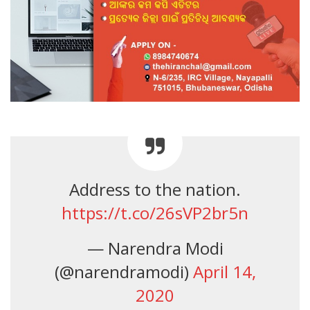
Address to the nation.
https://t.co/26sVP2br5n
— Narendra Modi
(@narendramodi)
April 14,
2020