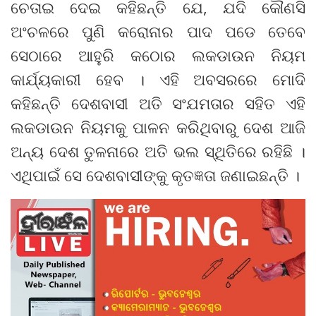
ଚେତାଇ ଦେଇ କହିଛନ୍ତି ଯେ, ଯଦି କୌଣସି
ଅଂଚଳରେ ପୁଣି କରୋନାର ପାଦ ପଡେ ତେବେ
ସେଠାରେ ଆହୁରି କଠୋର ଲକଡାଉନ ନିୟମ
କାର୍ଯ୍ୟକାରୀ ହେବ । ଏହି ଅବସରରେ ମୋଦି
କହିଛନ୍ତି ଦେଶବାସୀ ଅତି ସଂଯମତାର ସହିତ ଏହି
ଲକଡାଉନ ନିୟମକୁ ପାଳନ କରିଥିବାରୁ ଦେଶ ଆଜି
ଅନ୍ୟ ଦେଶ ତୁଳନାରେ ଅତି ଭଲ ସ୍ଥିତିରେ ରହିଛି ।
ଏଥିପାଇଁ ସେ ଦେଶବାସୀଙ୍କୁ କୃତଜ୍ଞତା ଜଣାଇଛନ୍ତି ।