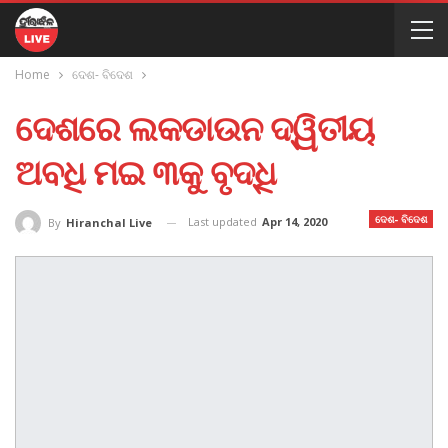
Home
ଦେଶ- ବିଦେଶ
ଦେଶରେ ଲକଡାଉନ ଦ୍ୱିତୀୟ
ଅବଧି ମଇ ୩କୁ ବୃଦ୍ଧି
ଦେଶ- ବିଦେଶ
Last updated
Apr 14, 2020
By
Hiranchal Live