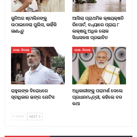
ଜୁନିଅର ଷ୍ଟାଲିନଙ୍କୁ
ଆସିଲା ପ୍ରାଥମିକ କ୍ଷୟକ୍ଷତି
ଉଠାଇନେଲା ପୁଲିସ, କାହିଁକି
ରିପୋର୍ଟ, ବନ୍ୟାରେ ପ୍ରାୟ ୮
ଜାଣନ୍ତୁ
ଲକ୍ଷରୁ ଅଧିକ ଲୋକ
ସିଧାସଳଖ ପ୍ରଭାବିତ
ଦେଶ- ବିଦେଶ
ଦେଶ- ବିଦେଶ
ରାହୁଲଙ୍କ ବିରୋଧରେ
ଅଧିକାରୀଙ୍କୁ ପରାମର୍ଶ ଦେଲେ
ସ୍ବାଧିକାର ଭଙ୍ଗ ନୋଟିସ
ପ୍ରଧାନମନ୍ତ୍ରୀ, କହିଲେ ବଡ
କଥା
PREV
NEXT