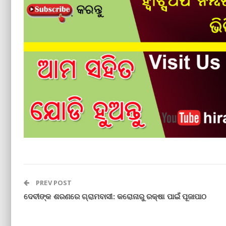
PREV POST
ଦେବୀଙ୍କ ଶରଣରେ ଗ୍ରାମବାସୀ: କରୋନାରୁ ରକ୍ଷା ପାଇଁ ପୂଜାପାଠ