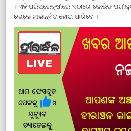
। ଏହି ପରିପ୍ରେକ୍ଷୀରେ ଏଠାରେ କୋଭିଡ ପରୀକ୍ଷା
ଲୋକେ ଲାଭାନ୍ବିତ ହୋଇ ପାରିବେ ।