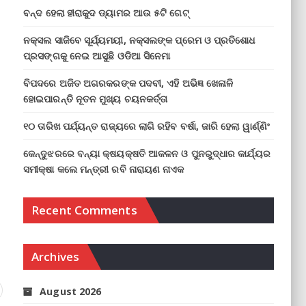
ବନ୍ଦ ହେଲା ହୀରାକୁଦ ଡ୍ୟାମର ଆଉ ୫ଟି ଗେଟ୍
ନକ୍ସଲ ସାଜିବେ ସୂର୍ଯ୍ୟମୟୀ, ନକ୍ସଲଙ୍କ ପ୍ରେମ ଓ ପ୍ରତିଶୋଧ
ପ୍ରସଙ୍ଗକୁ ନେଇ ଆସୁଛି ଓଡିଆ ସିନେମା
ବିପଦରେ ଅଜିତ ଅଗରକରଙ୍କ ପଦବୀ, ଏହି ଅଭିଜ୍ଞ ଖେଳାଳି
ହୋଇପାରନ୍ତି ନୂତନ ମୁଖ୍ୟ ଚୟନକର୍ତ୍ତା
୧୦ ତାରିଖ ପର୍ଯ୍ୟନ୍ତ ରାଜ୍ୟରେ ଲାଗି ରହିବ ବର୍ଷା, ଜାରି ହେଲା ୱାର୍ଣ୍ଣିଂ
କେନ୍ଦୁଝରରେ ବନ୍ୟା କ୍ଷୟକ୍ଷତି ଆକଳନ ଓ ପୁନରୁଦ୍ଧାର କାର୍ଯ୍ୟର
ସମୀକ୍ଷା କଲେ ମନ୍ତ୍ରୀ ରବି ନାରାୟଣ ନାଏକ
Recent Comments
Archives
August 2026