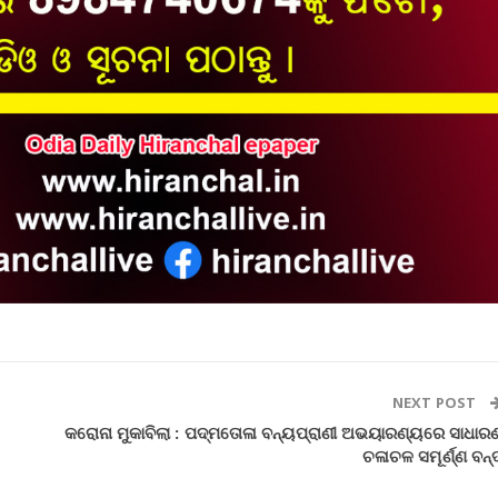
NEXT POST
କରୋନା ମୁକାବିଲା : ପଦ୍ମତୋଳା ବନ୍ୟପ୍ରାଣୀ ଅଭୟାରଣ୍ୟରେ ସାଧାର
ଚଳାଚଳ ସମୂର୍ଣ୍ଣ ବନ୍