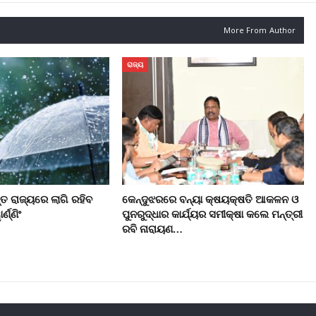
More From Author
ରାଜ୍ୟ
ନ୍ତ ରାଜ୍ୟରେ ଲାଗି ରହିବ
କେନ୍ଦୁଝରରେ ବନ୍ୟା କ୍ଷୟକ୍ଷତି ଆକଳନ ଓ
୍ଣ୍ଣିଂ
ପୁନରୁଦ୍ଧାର କାର୍ଯ୍ୟର ସମୀକ୍ଷା କଲେ ମନ୍ତ୍ରୀ
ରବି ନାରାୟଣ…