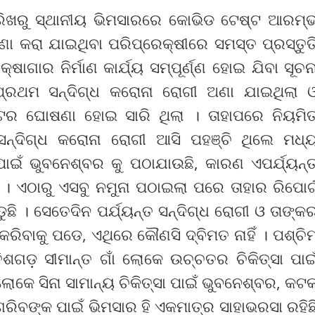
ରିଖରୁ ସ୍ଥାନୀୟ ଭିମସାରରେ କୋଭିଡ ଟେଷ୍ଟ ଆରମ୍
 କରା ଯାଇଥିବା ପରିପ୍ରେକ୍ଷୀରେ ସମସ୍ତ ପ୍ରସ୍ତୁତ
୍ଷାଗାର ନିର୍ମାଣ କାର୍ଯ୍ୟ ସମ୍ପୂର୍ଣ୍ଣ ହୋଇ ଯିବା ସୂଚନ
ପ୍ରଥମ ସନ୍ଦିଗ୍ଧ କରୋନା ରୋଗୀ ଅଣା ଯାଇଥିଲା 
ର ଘୋଷଣା ହୋଇ ସାରି ଥିଲା । ତାହାପରେ ନିୟମି
ନ୍ଦିଗ୍ଧ କରୋନା ରୋଗୀ ଆସି ପହଞ୍ଚି ଥିଲେ ମଧ୍
ାଇଁ ଭୁବନେଶ୍ବର କୁ ପଠାଯାଉଛି, କାରଣ ଏପର୍ଯ୍ୟନ୍
ିଁ । ଏଠାରୁ ଏସବୁ ନମୁନା ପଠାଇଲା ପରେ ତାହାର ରିପୋର୍
ପଡୁଛି । ସେତେଦିନ ପର୍ଯ୍ୟନ୍ତ ସନ୍ଦିଗ୍ଧ ରୋଗୀ ଓ ତାଙ୍କ
ିବାକୁ ପଡେ, ଏଥିରେ କୌଣସି ଦ୍ବିମତ ନାହିଁ । ପଶ୍ଚି
ିଶଗଡ଼ ସୀମାନ୍ତ ଗାଁ ଲୋକେ ଉଚ୍ଚତର ଚିକିତ୍ସା ପାଇ
ୋକେ ସିନା ସାମାନ୍ୟ ଚିକିତ୍ସା ପାଇଁ ଭୁବନେଶ୍ବର, କଟ
 ଗରିବଙ୍କ ପାଇଁ ଭିମସାର ହି ଏକମାତ୍ର ସାହାଭରସା ରହିଛ