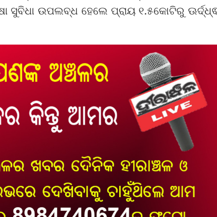
 ସୁବିଧା ଉପଲବ୍ଧ ହେଲେ ପ୍ରାୟ ୧.୫କୋଟିରୁ ଊର୍ଦ୍ଧ୍