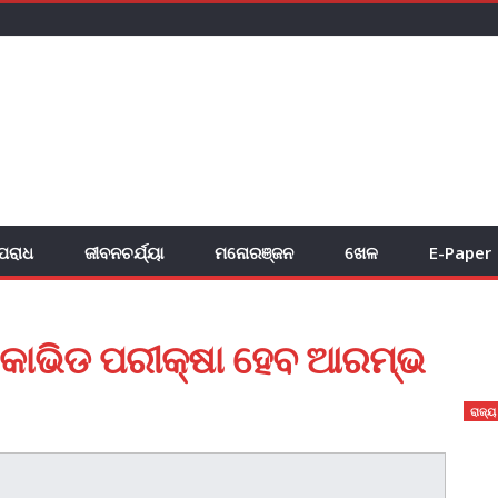
ପରାଧ
ଜୀବନଚର୍ଯ୍ୟା
ମନୋରଞ୍ଜନ
ଖେଳ
E-Paper
େ କୋଭିଡ ପରୀକ୍ଷା ହେବ ଆରମ୍ଭ
ରାଜ୍ୟ