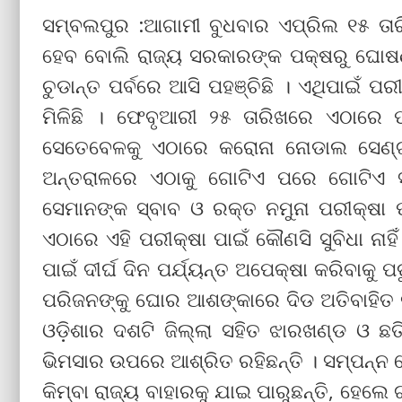
ସମ୍ବଲପୁର :ଆଗାମୀ ବୁଧବାର ଏପ୍ରିଲ ୧୫ ତା
ହେବ ବୋଲି ରାଜ୍ୟ ସରକାରଙ୍କ ପକ୍ଷରୁ ଘୋଷଣା
ଚୁଡାନ୍ତ ପର୍ବରେ ଆସି ପହଞ୍ଚିଛି । ଏଥିପାଇଁ ପରୀକ
ମିଳିଛି । ଫେବୃଆରୀ ୨୫ ତାରିଖରେ ଏଠାରେ 
ସେତେବେଳକୁ ଏଠାରେ କରୋନା ନୋଡାଲ ସେଣ୍ଟ
ଅନ୍ତରାଳରେ ଏଠାକୁ ଗୋଟିଏ ପରେ ଗୋଟିଏ ସ
ସେମାନଙ୍କ ସ୍ବାବ ଓ ରକ୍ତ ନମୁନା ପରୀକ୍ଷା ପ
ଏଠାରେ ଏହି ପରୀକ୍ଷା ପାଇଁ କୌଣସି ସୁବିଧା ନାହ
ପାଇଁ ଦୀର୍ଘ ଦିନ ପର୍ଯ୍ୟନ୍ତ ଅପେକ୍ଷା କରିବାକୁ 
ପରିଜନଙ୍କୁ ଘୋର ଆଶଙ୍କାରେ ଦିଡ ଅତିବାହିତ କର
ଓଡ଼ିଶାର ଦଶଟି ଜିଲ୍ଲା ସହିତ ଝାରଖଣ୍ଡ ଓ ଛତ
ଭିମସାର ଉପରେ ଆଶ୍ରିତ ରହିଛନ୍ତି । ସମ୍ପନ୍ନ ଲ
କିମ୍ବା ରାଜ୍ୟ ବାହାରକୁ ଯାଇ ପାରୁଛନ୍ତି, ହେଲେ