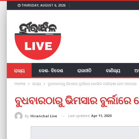
THURSDAY, AUGUST 6, 2026
ରାଜ୍ୟ
ଦେଶ- ବିଦେଶ
ରାଜନୀତି
ବାଣିଜ୍ୟ
ଅ
Home
ରାଜ୍ୟ
ବୁଧବାରଠାରୁ ଭିମସାର ବୁର୍ଲାରେ କୋଭିଡ ପରୀକ୍ଷା ହେବ ଆରମ୍ଭ
ବୁଧବାରଠାରୁ ଭିମସାର ବୁର୍ଲାର
Last updated
Apr 11, 2020
By
Hiranchal Live