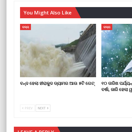
You Might Also Like
ରାଜ୍ୟ
ରାଜ୍ୟ
ବନ୍ଦ ହେଲା ହୀରାକୁଦ ଡ୍ୟାମର ଆଉ ୫ଟି ଗେଟ୍
୧୦ ତାରିଖ ପର୍ଯ୍ୟ
ବର୍ଷା, ଜାରି ହେଲା ୱାର
PREV
NEXT