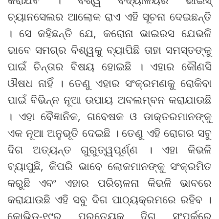
ଚ୍ୟାନସେଲର ଆଲୋକ ରାଏ ଏହି ସୂଚନା ଦେଇଛନ୍ତି
। ସେ କହିଛନ୍ତି ଯେ, କରୋନା ଭାଇରସ ଯେଭଳି
ଭାବେ ସମଗ୍ର ବିଶ୍ୱକୁ ବ୍ୟାପିଛି ତାହା ସମସ୍ତଙ୍କୁ
ପାଇଁ ଚିନ୍ତାର ବିଷୟ ହୋଇଛି । ଏହାର କୌଣସି
ଔଷଧ ନାହିଁ । ତେଣୁ ଏହାର ସଂକ୍ରମଣକୁ ରୋକିବା
ପାଇଁ ବିଭିନ୍ନ ନୂଆ ଉପାୟ ଅବଲମ୍ବନ କରାଯାଉଛି
। ଏହା ବୈଜ୍ଞାନିକ, ଗବେଷକ ଓ ଡାକ୍ତରମାନଙ୍କୁ
ଏକ ନୂଆ ଅନୁଭୂତି ଦେଇଛି । ତେଣୁ ଏହି ରୋଗର ସବୁ
ଦିଗ ଅତ୍ୟନ୍ତ ଗୁରୁତ୍ୱପୂର୍ଣ୍ଣ । ଏହା କିଭଳି
ବ୍ୟାପୁଛି, କିପରି ଭାବେ ଲୋକମାନଙ୍କୁ ସଂକ୍ରମିତ
କରୁଛି ଏବଂ ଏହାର ପରିଚାଳନା କିଭଳି ଭାବରେ
କରାଯାଉଛି ଏହି ସବୁ ଦିଗ ପାଠ୍ୟକ୍ରମରେ ରହିବ ।
କୋଭିଡ-୧୯ର ପ୍ରତ୍ୟେକ ଦିଗ ସଂପର୍କରେ