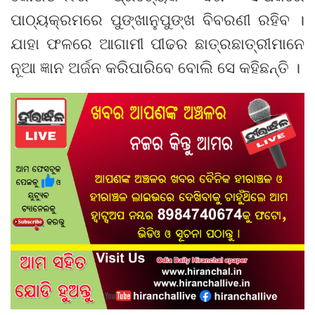
ପାଠ୍ୟକ୍ରମରେ ପୁଙ୍ଖାନୁପୁଙ୍ଖ ବିବରଣୀ ରହିବ ।
ଯାହା ଫଳରେ ଆଗାମୀ ପୀଢର ଛାତ୍ରଛାତ୍ରୀମାନେ
ନୂଆ ଜ୍ଞାନ ଅର୍ଜନ କରିପାରିବେ ବୋଲି ସେ କହିଛନ୍ତି ।