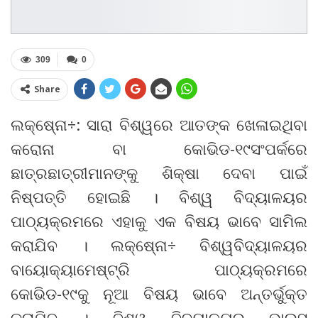
309
0
Share
ଲକ୍ଷେ୍ନା÷: ସାରା ବିଶ୍ୱରେ ଆତଙ୍କ ଖେଳାଇଥିବା
କରୋନା ବା କୋଭିଡ-୧୯ସଂପର୍କରେ
ଛାତ୍ରଛାତ୍ରୀମାନଙ୍କୁ ଶିକ୍ଷା ଦେବା ପାଇଁ
ନିଷ୍ପତ୍ତି ହୋଇଛି । ବିଶ୍ୱ ବିଦ୍ୟାଳୟର
ପାଠ୍ୟକ୍ରମରେ ଏହାକୁ ଏକ ବିଷୟ ଭାବେ ସାମିଲ
କରାଯିବ । ଲକ୍ଷେ୍ନା÷ ବିଶ୍ୱବିଦ୍ୟାଳୟର
ବାୟୋକ୍ୟାମେଷ୍ଟ୍ରି ପାଠ୍ୟକ୍ରମରେ
କୋଭିଡ-୧୯କୁ ନୂଆ ବିଷୟ ଭାବେ ଅନ୍ତର୍ଭୁକ୍ତ
କରାଯିବ । ବିଶ୍ୱ ବିଦ୍ୟାଳୟର ଭାଇସ୍