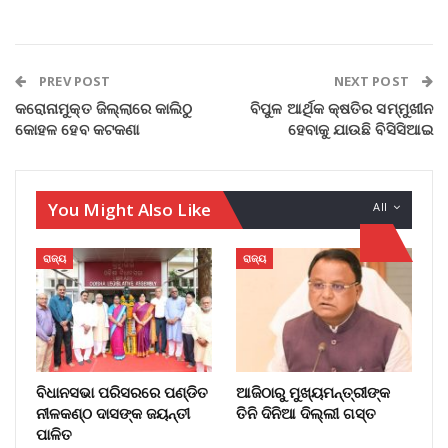
PREV POST
NEXT POST
କରୋନାମୁକ୍ତ ଜିଲ୍ଲାରେ କାଲିଠୁ
ବିପୁଳ ଆର୍ଥିକ କ୍ଷତିର ସମ୍ମୁଖୀନ
କୋହଳ ହେବ କଟକଣା
ହେବାକୁ ଯାଉଛି ବିସିସିଆଇ
You Might Also Like
All
ରାଜ୍ୟ
ରାଜ୍ୟ
ବିଧାନସଭା ପରିସରରେ ପଣ୍ଡିତ
ଆଜିଠାରୁ ମୁଖ୍ୟମନ୍ତ୍ରୀଙ୍କ
ନୀଳକଣ୍ଠ ଦାସଙ୍କ ଜୟନ୍ତୀ
ତିନି ଦିନିଆ ଦିଲ୍ଲୀ ଗସ୍ତ
ପାଳିତ