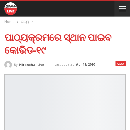
Home
ରାଜ୍ୟ
ପାଠ୍ୟକ୍ରମରେ ସ୍ଥାନ ପାଇବ
କୋଭିଡ-୧୯
ରାଜ୍ୟ
Last updated
Apr 19, 2020
By
Hiranchal Live