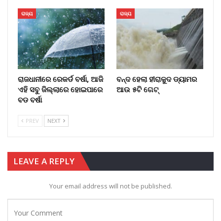
ରାଜ୍ୟ
ରାଜ୍ୟ
ରାଜଧାନୀରେ ରେକର୍ଡ ବର୍ଷା, ଆଜି
ବନ୍ଦ ହେଲା ହୀରାକୁଦ ଡ୍ୟାମର
ଏହି ସବୁ ଜିଲ୍ଲାରେ ହୋଇପାରେ
ଆଉ ୫ଟି ଗେଟ୍
ବଡ ବର୍ଷା
PREV
NEXT
LEAVE A REPLY
Your email address will not be published.