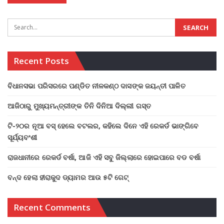
Recent Posts
ବିଧାନସଭା ପରିସରରେ ପଣ୍ଡିତ ନୀଳକଣ୍ଠ ଦାସଙ୍କ ଜୟନ୍ତୀ ପାଳିତ
ଆଜିଠାରୁ ମୁଖ୍ୟମନ୍ତ୍ରୀଙ୍କ ତିନି ଦିନିଆ ଦିଲ୍ଲୀ ଗସ୍ତ
ଟି-୨୦ର ନୂଆ ବସ୍ ହେଲେ ବଟଲର, କହିଲେ ଦିନେ ଏହି ରେକର୍ଡ ଭାଙ୍ଗିବେ
ସୂର୍ଯ୍ୟବଂଶୀ
ରାଜଧାନୀରେ ରେକର୍ଡ ବର୍ଷା, ଆଜି ଏହି ସବୁ ଜିଲ୍ଲାରେ ହୋଇପାରେ ବଡ ବର୍ଷା
ବନ୍ଦ ହେଲା ହୀରାକୁଦ ଡ୍ୟାମର ଆଉ ୫ଟି ଗେଟ୍
Recent Comments