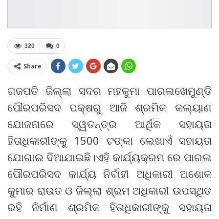
320
0
Share
ଗଜପତି ଜିଲ୍ଲା ସଦର ମହକୁମା ପାରଳାଖେମୁଣ୍ଡି
ପୌରପରିସଦ ପକ୍ଷରୁ ଆଜି ଶ୍ରମିକ କଲ୍ୟାଣ
ଯୋଜନାରେ ସ୍ୱତନ୍ତ୍ର ଆର୍ଥିକ ସହାୟତା
ହିତାଧିକାରୀଙ୍କୁ 1500 ଟଙ୍କା ଲେଖାଏଁ ସହାୟତା
ଯୋଗାଇ ଦିଆଯାଇଛି।ଏହି କାର୍ଯ୍ୟକ୍ରମ ରେ ପାରଳା
ପୌରପରିସଦ କାର୍ଯ୍ୟ ନିର୍ବାହୀ ଅଧିକାରୀ ଅଶୋକ
କୁମାର ରାଉତ ଓ ଜିଲ୍ଲା ଶ୍ରମ ଅଧିକାରୀ ଉପସ୍ଥିତ
ରହି ନିର୍ମାଣ ଶ୍ରମିକ ହିତାଧିକାରୀଙ୍କୁ ସହାୟତା