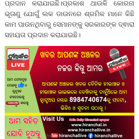
ପ୍ରଦାନ କରାଯାଇଛି।ପ୍ରକାଶ ଥାଉକି କୋରନା
ଭୂତାଣୁ ଯୋଗୁଁ ଲକ ଡାଉନରେ ଶ୍ରମିକ ମାନେ କିଛି
କାମ ପାଉନଥିବାରୁ ସେମାନଙ୍କୁ ସରକାରଙ୍କ ଦ୍ଵାରା
ସହାୟତା ପ୍ରଦାନ କରାଯାଇଛି।