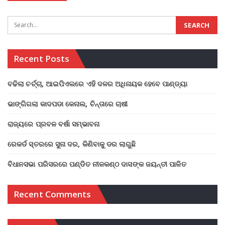
Recent Posts
ବଢିଲା ଚର୍ଚ୍ଚା, ଆଇପିଏଲରେ ଏହି ଦଳର ଅଧିନାୟକ ହେବେ ପାଣ୍ଡ୍ୟା
ଭାଙ୍ଗିଗଲା କାଦପଡା କେନାଲ, ଚିନ୍ତାରେ ଚାଷୀ
ରାଜ୍ୟରେ ପ୍ରବଳ ବର୍ଷା ସମ୍ଭାବନା
ରେକର୍ଡ ସ୍ତରରେ ସୁନା ଦର, କିଣିବାକୁ ଡର ଲାଗୁଛି
ବିଧାନସଭା ପରିସରରେ ପଣ୍ଡିତ ନୀଳକଣ୍ଠ ଦାସଙ୍କ ଜୟନ୍ତୀ ପାଳିତ
Recent Comments