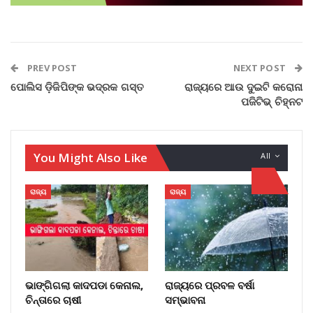
PREV POST
NEXT POST
ପୋଲିସ ଡ଼ିଜିପିଙ୍କ ଭଦ୍ରକ ଗସ୍ତ
ରାଜ୍ୟରେ ଆଉ ଦୁଇଟି କରୋନା
ପଜିଟିଭ୍ ଚିହ୍ନଟ
You Might Also Like
All
ରାଜ୍ୟ
ରାଜ୍ୟ
ଭାଙ୍ଗିଗଲା କାଦପଡା କେନାଲ,
ରାଜ୍ୟରେ ପ୍ରବଳ ବର୍ଷା
ଚିନ୍ତାରେ ଚାଷୀ
ସମ୍ଭାବନା