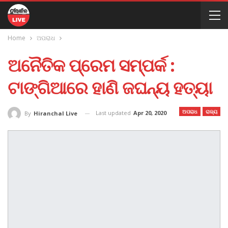
Home
ଅପରାଧ
ଅନୈତିକ ପ୍ରେମ ସମ୍ପର୍କ :
ଟାଙ୍ଗିଆରେ ହାଣି ଜଘନ୍ୟ ହତ୍ୟା
ଅପରାଧ
ରାଜ୍ୟ
Last updated
Apr 20, 2020
By
Hiranchal Live