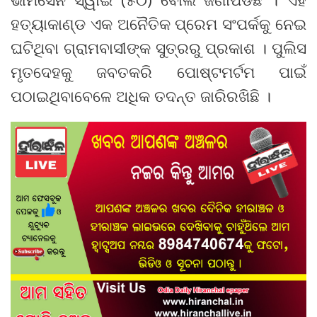
ହତ୍ୟାକାଣ୍ଡ ଏକ ଅନୈତିକ ପ୍ରେମ ସଂପର୍କକୁ ନେଇ
ଘଟିଥିବା ଗ୍ରାମବାସୀଙ୍କ ସୁତ୍ରରୁ ପ୍ରକାଶ । ପୁଲିସ
ମୃତଦେହକୁ ଜବତକରି ପୋଷ୍ଟମର୍ଟମ ପାଇଁ
ପଠାଇଥିବାବେଳେ ଅଧିକ ତଦନ୍ତ ଜାରିରଖିଛି ।