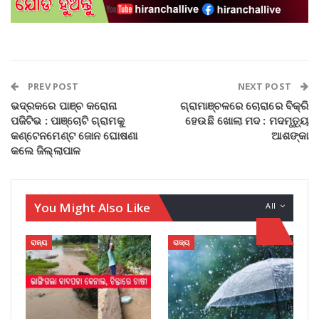
PREV POST
NEXT POST
ଭଦ୍ରକରେ ପାଞ୍ଚ କରୋନା
ଗ୍ରାମାଞ୍ଚଳରେ ଚୋରାରେ ବିକ୍ରି
ପଜିଟିଭ : ପାଞ୍ଚୋଟି ଗ୍ରାମକୁ
ହେଉଛି ଖୋଲା ମଦ : ମଦମୃତ୍ୟୁ
କଣ୍ଟେନମେଣ୍ଟ ଜୋନ ଘୋଷଣା
ଆଶଙ୍କା
କଲେ ଜିଲ୍ଲାପାଳ
You Might Also Like
All
ରାଜ୍ୟ
ରାଜ୍ୟ