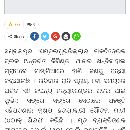
777
0
Share
ସମ୍ବଲପୁର :ସମ୍ବଲପୁରଜିଲ୍ଲାର ନାକଟିଦେଉଳ
ବ୍ଲକ ଅନ୍ତର୍ଗତ କିସିଣ୍ଡା ଥାନାର ଖନ୍ଦିବାହାଲ
ଗ୍ରାମରେ ଟାଙ୍ଗିଆରେ ହାଣି ଜଣକୁ ହତ୍ୟା
କରାଯାଇଛି । ରବିବାର ରାତି ପ୍ରାୟ ୮ଟା ସମୟରେ
ଘଟିତ ଏହି ଜଘନ୍ୟ ହତ୍ୟାକାଣ୍ଡର ଖବର ପାଇ
ପୁଲିସ ସଙ୍ଗେ ସଙ୍ଗେ ସେଠାରେ ପହଞ୍ଚି
ଏହିଘଟଣାର ମୁଖ୍ୟ ହତ୍ୟାକାରୀ ଗୌତମ ମାଝୀ
(୪୦)କୁ ଗିରଫ କରିଛି । ମୃତ ବ୍ୟକ୍ତିଜଣକ
ଭୀମସେନ ସ୍ୱାଇଁ (୫୦) ବୋଲି ଜଣାପଡିଛି । ଏହି