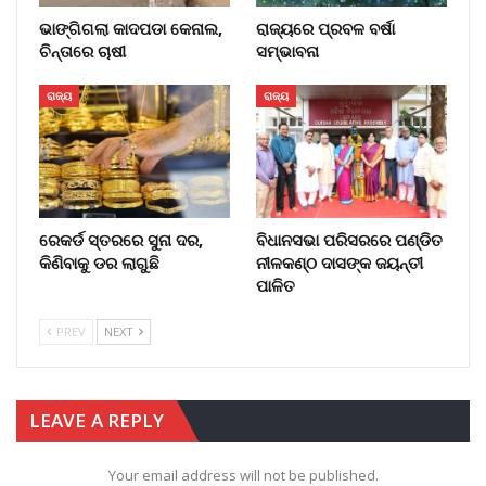
ଭାଙ୍ଗିଗଲା କାଦପଡା କେନାଲ,
ରାଜ୍ୟରେ ପ୍ରବଳ ବର୍ଷା
ଚିନ୍ତାରେ ଚାଷୀ
ସମ୍ଭାବନା
ରାଜ୍ୟ
ରାଜ୍ୟ
ରେକର୍ଡ ସ୍ତରରେ ସୁନା ଦର,
ବିଧାନସଭା ପରିସରରେ ପଣ୍ଡିତ
କିଣିବାକୁ ଡର ଲାଗୁଛି
ନୀଳକଣ୍ଠ ଦାସଙ୍କ ଜୟନ୍ତୀ
ପାଳିତ
PREV
NEXT
LEAVE A REPLY
Your email address will not be published.