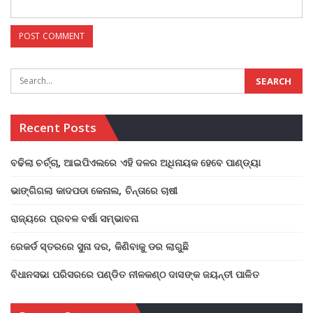
Recent Posts
ବଢିଲା ଚର୍ଚ୍ଚା, ଆଇପିଏଲରେ ଏହି ଦଳର ଅଧିନାୟକ ହେବେ ପାଣ୍ଡ୍ୟା
ଭାଙ୍ଗିଗଲା କାଦପଡା କେନାଲ, ଚିନ୍ତାରେ ଚାଷୀ
ରାଜ୍ୟରେ ପ୍ରବଳ ବର୍ଷା ସମ୍ଭାବନା
ରେକର୍ଡ ସ୍ତରରେ ସୁନା ଦର, କିଣିବାକୁ ଡର ଲାଗୁଛି
ବିଧାନସଭା ପରିସରରେ ପଣ୍ଡିତ ନୀଳକଣ୍ଠ ଦାସଙ୍କ ଜୟନ୍ତୀ ପାଳିତ