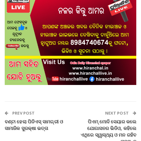
PREV POST
NEXT POST
ବଣ୍ଟା ହେଲା ପିଡିଏସ୍ ସାମଗ୍ରୀ ଓ
ପିଏମ୍ ମୋଦି ସେୟାର କଲେ
ସାମାଜିକ ସୁରକ୍ଷା ଭତ୍ତା
ଯୋଗାସନର ଭିଡିଓ, କହିଲେ
ଏଥିରେ ସ୍ୱାସ୍ଥ୍ୟ ଓ ମନ ରହିବ