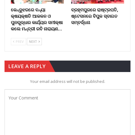
କେନ୍ଦୁଝରରେ ବନ୍ୟା
ବ୍ରହ୍ମପୁରରେ ରାଷ୍ଟ୍ରପତି,
କ୍ଷୟକ୍ଷତି ଆକଳନ ଓ
ଷ୍ଟେସନରେ ବିପୁଳ ସ୍ବାଗତ
ପୁନରୁଦ୍ଧାର କାର୍ଯ୍ୟର ସମୀକ୍ଷା
ସମ୍ବର୍ଦ୍ଧନା
କଲେ ମନ୍ତ୍ରୀ ରବି ନାରାୟଣ…
PREV
NEXT
LEAVE A REPLY
Your email address will not be published.