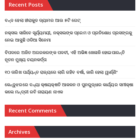
Recent Posts
ବନ୍ଦ ହେଲା ହୀରାକୁଦ ଡ୍ୟାମର ଆଉ ୫ଟି ଗେଟ୍
ନକ୍ସଲ ସାଜିବେ ସୂର୍ଯ୍ୟମୟୀ, ନକ୍ସଲଙ୍କ ପ୍ରେମ ଓ ପ୍ରତିଶୋଧ ପ୍ରସଙ୍ଗକୁ
ନେଇ ଆସୁଛି ଓଡିଆ ସିନେମା
ବିପଦରେ ଅଜିତ ଅଗରକରଙ୍କ ପଦବୀ, ଏହି ଅଭିଜ୍ଞ ଖେଳାଳି ହୋଇପାରନ୍ତି
ନୂତନ ମୁଖ୍ୟ ଚୟନକର୍ତ୍ତା
୧୦ ତାରିଖ ପର୍ଯ୍ୟନ୍ତ ରାଜ୍ୟରେ ଲାଗି ରହିବ ବର୍ଷା, ଜାରି ହେଲା ୱାର୍ଣ୍ଣିଂ
କେନ୍ଦୁଝରରେ ବନ୍ୟା କ୍ଷୟକ୍ଷତି ଆକଳନ ଓ ପୁନରୁଦ୍ଧାର କାର୍ଯ୍ୟର ସମୀକ୍ଷା
କଲେ ମନ୍ତ୍ରୀ ରବି ନାରାୟଣ ନାଏକ
Recent Comments
Archives