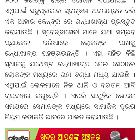
ଏଥିପାଇଁ ସବୁପ୍ରକାର ସ୍ବଚ୍ଛତା ଅବଲମ୍ବନ କରି
ଏକ ଆହାର କେନ୍ଦ୍ର ରେ ରନ୍ଧାଖାଦ୍ଯ ପ୍ରସ୍ତୁତ
କରାଯାଉଛି । ସ୍ବେଚ୍ଛାସେବୀ ମାନେ ଯଥା ସମ୍ଭବ
ପ୍ଯାକେଟ ଜରିଆରେ ଲୋକଙ୍କ ପାଖକୁ
ରନ୍ଧାଖାଦ୍ଯ ପହଞ୍ଚାଉଛନ୍ତି । ଏହା ସହିତ କିଛି
ସ୍ଥାନକୁ ଯଥେଷ୍ଟ ରନ୍ଧାଖାଦ୍ଯ ନେଇ ସେଠାରେ
ଲୋକଙ୍କ ମଧ୍ୟରେ ତାହା ବଣ୍ଧା ମଧ୍ୟ ଯାଉଛି ।
ଏଥିପାଇଁ ଲୋକମାନେ ନିଜ ଥାଳି ଓ ବରତନ ଆଦି
ବ୍ଯବହାର କରୁଛନ୍ତି । ଏପରି ସାମୁହିକ ଭୋଜନ
ସମୟରେ ସେମାନଙ୍କ ମଧ୍ୟରେ ସାମାଜିକ ଦୂରତା
ନିୟମ କଡାକଡି ଭାବରେ ପାଳନ କରାଯାଉଛି ।