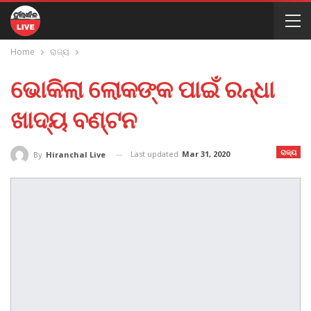
Home
ରାଜ୍ୟ
ଭୋକିଲା ଲୋକଙ୍କ ପାଇଁ ରନ୍ଧା
ଖାଦ୍ୟ ବଣ୍ଟନ
ରାଜ୍ୟ
Last updated
Mar 31, 2020
By
Hiranchal Live