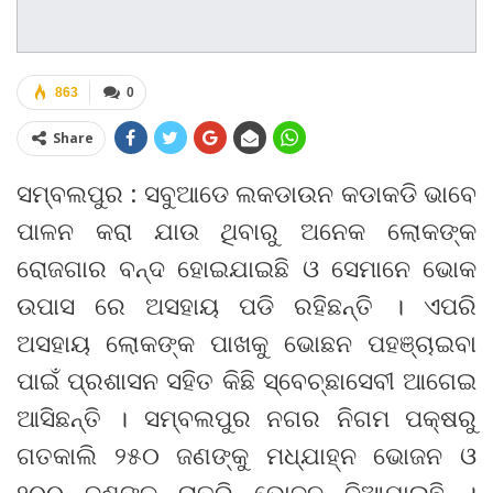
863
0
Share
ସମ୍ବଲପୁର : ସବୁଆଡେ ଲକଡାଉନ କଡାକଡି ଭାବେ
ପାଳନ କରା ଯାଉ ଥିବାରୁ ଅନେକ ଲୋକଙ୍କ
ରୋଜଗାର ବନ୍ଦ ହୋଇଯାଇଛି ଓ ସେମାନେ ଭୋକ
ଉପାସ ରେ ଅସହାୟ ପଡି ରହିଛନ୍ତି । ଏପରି
ଅସହାୟ ଲୋକଙ୍କ ପାଖକୁ ଭୋଛନ ପହଞ୍ଚାଇବା
ପାଇଁ ପ୍ରଶାସନ ସହିତ କିଛି ସ୍ବେଚ୍ଛାସେବୀ ଆଗେଇ
ଆସିଛନ୍ତି । ସମ୍ବଲପୁର ନଗର ନିଗମ ପକ୍ଷରୁ
ଗତକାଲି ୨୫୦ ଜଣଙ୍କୁ ମଧ୍ଯାହ୍ନ ଭୋଜନ ଓ
୨୦୦ ଜଣଙ୍କୁ ରାତ୍ରି ଭୋଜନ ଦିଆଯାଇଛି ।