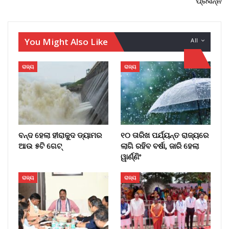
ପ୍ରସନ୍ନ
You Might Also Like
All
ରାଜ୍ୟ
ରାଜ୍ୟ
ବନ୍ଦ ହେଲା ହୀରାକୁଦ ଡ୍ୟାମର
୧୦ ତାରିଖ ପର୍ଯ୍ୟନ୍ତ ରାଜ୍ୟରେ
ଆଉ ୫ଟି ଗେଟ୍
ଲାଗି ରହିବ ବର୍ଷା, ଜାରି ହେଲା
ୱାର୍ଣ୍ଣିଂ
ରାଜ୍ୟ
ରାଜ୍ୟ