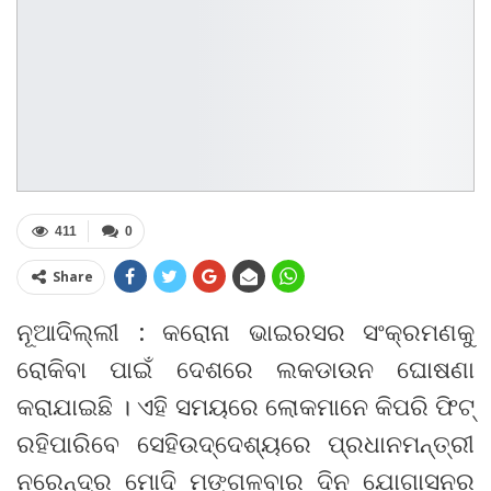
411
0
Share
ନୂଆଦିଲ୍ଲୀ : କରୋନା ଭାଇରସର ସଂକ୍ରମଣକୁ
ରୋକିବା ପାଇଁ ଦେଶରେ ଲକଡାଉନ ଘୋଷଣା
କରାଯାଇଛି । ଏହି ସମୟରେ ଲୋକମାନେ କିପରି ଫିଟ୍
ରହିପାରିବେ ସେହିଉଦ୍ଦେଶ୍ୟରେ ପ୍ରଧାନମନ୍ତ୍ରୀ
ନରେନ୍ଦ୍ର ମୋଦି ମଙ୍ଗଳବାର ଦିନ ଯୋଗାସନର