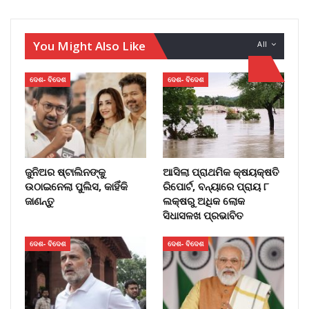
You Might Also Like
All
ଦେଶ- ବିଦେଶ
ଦେଶ- ବିଦେଶ
ଜୁନିଅର ଷ୍ଟାଲିନଙ୍କୁ
ଆସିଲା ପ୍ରାଥମିକ କ୍ଷୟକ୍ଷତି
ଉଠାଇନେଲା ପୁଲିସ, କାହିଁକି
ରିପୋର୍ଟ, ବନ୍ୟାରେ ପ୍ରାୟ ୮
ଜାଣନ୍ତୁ
ଲକ୍ଷରୁ ଅଧିକ ଲୋକ
ସିଧାସଳଖ ପ୍ରଭାବିତ
ଦେଶ- ବିଦେଶ
ଦେଶ- ବିଦେଶ