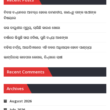
ବିବାହ ବନ୍ଧନରେ ଆବଦ୍ଧ ହେଲେ ରମଣଦୀପ, ଜାଣନ୍ତୁ ତାଙ୍କ ସାଥୀଙ୍କ
ବିଷୟରେ
କଳା ବାଘୁଣୀର ମୃତ୍ୟୁ, ଚାଲିଛି କାରଣ ଖୋଜା
ବର୍ଷାରେ ଭିଜୁଛି ସାରା ଓଡିଶା, ପୁଣି ବନ୍ୟା ଆଶଙ୍କା
ବଢିଲା ଚର୍ଚ୍ଚା, ଆଇପିଏଲରେ ଏହି ଦଳର ଅଧିନାୟକ ହେବେ ପାଣ୍ଡ୍ୟା
ଭାଙ୍ଗିଗଲା କାଦପଡା କେନାଲ, ଚିନ୍ତାରେ ଚାଷୀ
Recent Comments
Archives
August 2026
July 2026