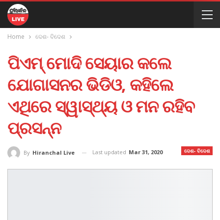
Home
ଦେଶ- ବିଦେଶ
ପିଏମ୍ ମୋଦି ସେୟାର କଲେ
ଯୋଗାସନର ଭିଡିଓ, କହିଲେ
ଏଥିରେ ସ୍ୱାସ୍ଥ୍ୟ ଓ ମନ ରହିବ
ପ୍ରସନ୍ନ
ଦେଶ- ବିଦେଶ
Last updated
Mar 31, 2020
By
Hiranchal Live