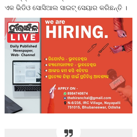
ଏକ ଭିଡିଓ ସୋସିଆଲ ସାଇଟ୍ ସେୟାର କରିଛନ୍ତି ।