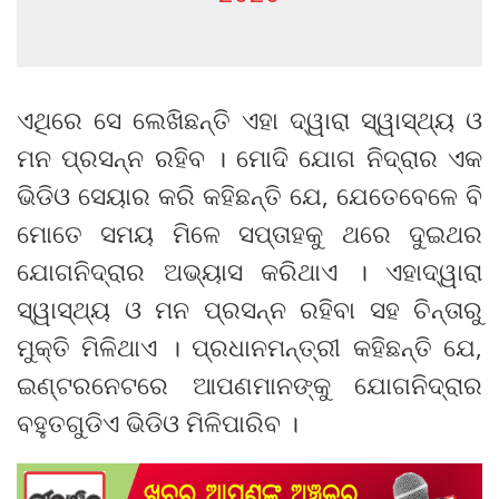
ଏଥିରେ ସେ ଲେଖିଛନ୍ତି ଏହା ଦ୍ୱାରା ସ୍ୱାସ୍ଥ୍ୟ ଓ
ମନ ପ୍ରସନ୍ନ ରହିବ । ମୋଦି ଯୋଗ ନିଦ୍ରାର ଏକ
ଭିଡିଓ ସେୟାର କରି କହିଛନ୍ତି ଯେ, ଯେତେବେଳେ ବି
ମୋତେ ସମୟ ମିଳେ ସପ୍ତାହକୁ ଥରେ ଦୁଇଥର
ଯୋଗନିଦ୍ରାର ଅଭ୍ୟାସ କରିଥାଏ । ଏହାଦ୍ୱାରା
ସ୍ୱାସ୍ଥ୍ୟ ଓ ମନ ପ୍ରସନ୍ନ ରହିବା ସହ ଚିନ୍ତାରୁ
ମୁକ୍ତି ମିଳିଥାଏ । ପ୍ରଧାନମନ୍ତ୍ରୀ କହିଛନ୍ତି ଯେ,
ଇଣ୍ଟରନେଟରେ ଆପଣମାନଙ୍କୁ ଯୋଗନିଦ୍ରାର
ବହୁତଗୁଡିଏ ଭିଡିଓ ମିଳିପାରିବ ।