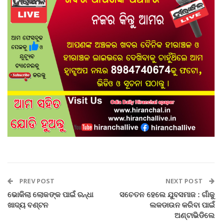
PREV POST
NEXT POST
ଭୋକିଲା ଲୋକଙ୍କ ପାଇଁ ରନ୍ଧା
ସଚେତନ ହେଲେ ଯୁବସମାଜ : ଗାଁକୁ
ଖାଦ୍ୟ ବଣ୍ଟନ
ଲକଡାଉନ କରିବା ପାଇଁ
ଅଣ୍ଟାଭିଡିଲେ