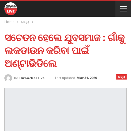
Home
ରାଜ୍ୟ
ସଚେତନ ହେଲେ ଯୁବସମାଜ : ଗାଁକୁ
ଲକଡାଉନ କରିବା ପାଇଁ
ଅଣ୍ଟାଭିଡିଲେ
ରାଜ୍ୟ
Last updated
Mar 31, 2020
By
Hiranchal Live