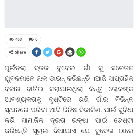
463
0
Share
ପୁଇଁତଲା ବ୍ଳକ ବୁବେଲ ଗାଁ କୁ ସଚେତନ
ଯୁବକମାନେ ଲକ ଡାଉନ୍ କରିଛନ୍ତି ।ଆଜି ସାପ୍ତାହିକ
ବଜାର ବାତିଲ କରାଯାଇଥିଲା କିନ୍ତୁ ଲୋକଙ୍କ
ଆବଶ୍ୟକତାକୁ ଦୃଷ୍ଟିରେ ରଖି ଗାଁର ବିଭିନ୍ନ
ସ୍ଥାନରେ ପରିବା ଆଦି ଜିନିଷ ବିକାକିଣା ପାଇଁ ସୁବିଧା
କରି ସାମାଜିକ ଦୂରତା ରକ୍ଷା ପାଇଁ ଚେଷ୍ଟା
କରିଛନ୍ତି ସୂଚାଇ ଦିଆଯାଏ ଯେ ବୁବେଲ ଠାରେ