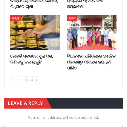
ଭାଙ୍ଗିଗଲା କାଦପଡା କେନାଲ,
ରାଜ୍ୟରେ ପ୍ରବଳ ବର୍ଷା
ଚିନ୍ତାରେ ଚାଷୀ
ସମ୍ଭାବନା
ରାଜ୍ୟ
ରାଜ୍ୟ
ରେକର୍ଡ ସ୍ତରରେ ସୁନା ଦର,
ବିଧାନସଭା ପରିସରରେ ପଣ୍ଡିତ
କିଣିବାକୁ ଡର ଲାଗୁଛି
ନୀଳକଣ୍ଠ ଦାସଙ୍କ ଜୟନ୍ତୀ
ପାଳିତ
PREV
NEXT
LEAVE A REPLY
Your email address will not be published.