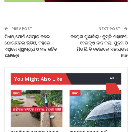
PREV POST
NEXT POST
ପିଏମ୍ ମୋଦି ସେୟାର କଲେ
କରୋନା ମୁକାବିଲା : କୁସ୍ତି ମହାସଂଘ
ଯୋଗାସନର ଭିଡିଓ, କହିଲେ
୧୧ଲକ୍ଷ ଦାନ କଲା, ପୁନମ ଓ
ଏଥିରେ ସ୍ୱାସ୍ଥ୍ୟ ଓ ମନ ରହିବ
ମିତାଲି ବି ବଢାଇଲେ ସହାୟତାର
ପ୍ରସନ୍ନ
ହାତ
You Might Also Like
All
ରାଜ୍ୟ
ରାଜ୍ୟ