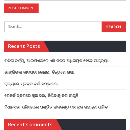
Recent Posts
ବଢିଲା ଚର୍ଚ୍ଚା, ଆଇପିଏଲରେ ଏହି ଦଳର ଅଧିନାୟକ ହେବେ ପାଣ୍ଡ୍ୟା
ଭାଙ୍ଗିଗଲା କାଦପଡା କେନାଲ, ଚିନ୍ତାରେ ଚାଷୀ
ରାଜ୍ୟରେ ପ୍ରବଳ ବର୍ଷା ସମ୍ଭାବନା
ରେକର୍ଡ ସ୍ତରରେ ସୁନା ଦର, କିଣିବାକୁ ଡର ଲାଗୁଛି
ବିଧାନସଭା ପରିସରରେ ପଣ୍ଡିତ ନୀଳକଣ୍ଠ ଦାସଙ୍କ ଜୟନ୍ତୀ ପାଳିତ
Recent Comments