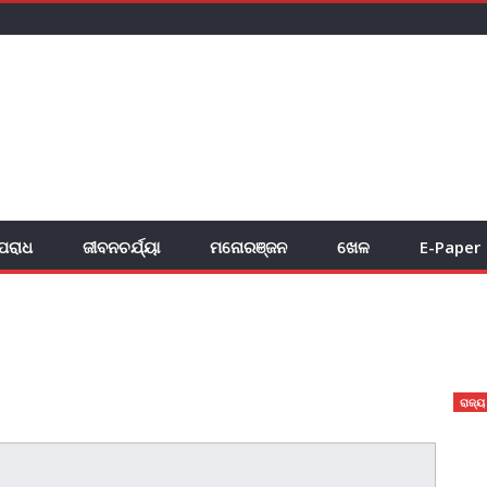
ପରାଧ
ଜୀବନଚର୍ଯ୍ୟା
ମନୋରଞ୍ଜନ
ଖେଳ
E-Paper
ରାଜ୍ୟ