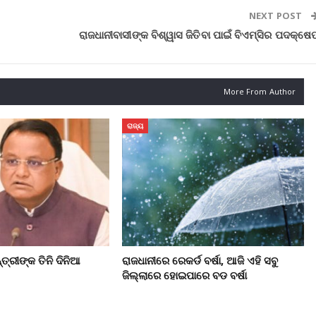
NEXT POST
ରାଜଧାନୀବାସୀଙ୍କ ବିଶ୍ୱାସ ଜିତିବା ପାଇଁ ବିଏମ୍‌ସିର ପଦକ୍ଷେ
More From Author
ରାଜ୍ୟ
ତ୍ରୀଙ୍କ ତିନି ଦିନିଆ
ରାଜଧାନୀରେ ରେକର୍ଡ ବର୍ଷା, ଆଜି ଏହି ସବୁ
ଜିଲ୍ଲାରେ ହୋଇପାରେ ବଡ ବର୍ଷା