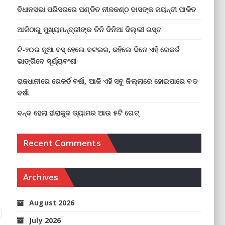
ବିଧାନସଭା ପରିସରରେ ପଣ୍ଡିତ ନୀଳକଣ୍ଠ ଦାସଙ୍କ ଜୟନ୍ତୀ ପାଳିତ
ଆଜିଠାରୁ ମୁଖ୍ୟମନ୍ତ୍ରୀଙ୍କ ତିନି ଦିନିଆ ଦିଲ୍ଲୀ ଗସ୍ତ
ଟି-୨୦ର ନୂଆ ବସ୍ ହେଲେ ବଟଲର, କହିଲେ ଦିନେ ଏହି ରେକର୍ଡ
ଭାଙ୍ଗିବେ ସୂର୍ଯ୍ୟବଂଶୀ
ରାଜଧାନୀରେ ରେକର୍ଡ ବର୍ଷା, ଆଜି ଏହି ସବୁ ଜିଲ୍ଲାରେ ହୋଇପାରେ ବଡ
ବର୍ଷା
ବନ୍ଦ ହେଲା ହୀରାକୁଦ ଡ୍ୟାମର ଆଉ ୫ଟି ଗେଟ୍
Recent Comments
Archives
August 2026
July 2026