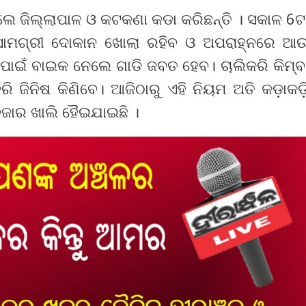
ଲେ ଜିଲ୍ଲାପାଳ ଓ କଟକଣା କଡା କରିଛନ୍ତି । ସକାଳ 6ଟ
୍ୟକ ସାମଗ୍ରୀ ଦୋକାନ ଖୋଲା ରହିବ ଓ ଅପରାହ୍ନରେ ଆ
ବା ପାଇଁ ବାଇକ ନେଲେ ଗାଡି ଜବତ ହେବ। ଚାଲିକରି କିମ୍ବ
 ଜିନିଷ କିଣିବେ। ଆଜିଠାରୁ ଏହି ନିୟମ ଅତି କଡ଼ାକଡ଼
ଜାର ଖାଲି ହୈଇଯାଇଛି ।