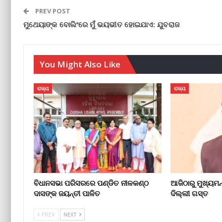
PREV POST
ମୁଥେୟାଙ୍କ ବୋଲିଂରେ ମୁଁ ଭୟଭୀତ ହୋଇଯାଏ: ଯୁବରାଜ
You Might Also Like
ରାଜ୍ୟ
ରାଜ୍ୟ
ବିଧାନସଭା ପରିସରରେ ପଣ୍ଡିତ ନୀଳକଣ୍ଠ
ଆଜିଠାରୁ ମୁଖ୍ୟମନ୍
ଦାସଙ୍କ ଜୟନ୍ତୀ ପାଳିତ
ଦିଲ୍ଲୀ ଗସ୍ତ
PREV
NEXT