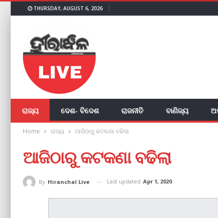
THURSDAY, AUGUST 6, 2026
ରାଜ୍ୟ
ଦେଶ- ବିଦେଶ
ରାଜନୀତି
ବାଣିଜ୍ୟ
ଅ
Home
ରାଜ୍ୟ
ଆଜିଠାରୁ କଟକଣା ବଢିଲା
ଆଜିଠାରୁ କଟକଣା ବଢିଲା
Last updated
Apr 1, 2020
By
Hiranchal Live