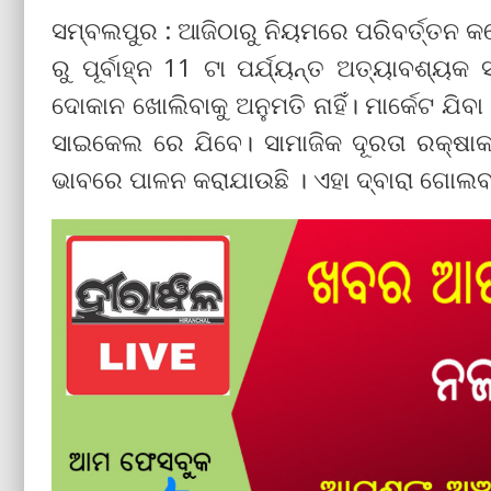
ସମ୍ବଲପୁର : ଆଜିଠାରୁ ନିୟମରେ ପରିବର୍ତ୍ତନ କ
ରୁ ପୂର୍ବାହ୍ନ 11 ଟା ପର୍ଯ୍ୟନ୍ତ ଅତ୍ୟାବଶ
ଦୋକାନ ଖୋଲିବାକୁ ଅନୁମତି ନାହିଁ। ମାର୍କେଟ ଯି
ସାଇକେଲ ରେ ଯିବେ। ସାମାଜିକ ଦୂରତା ରକ୍ଷାକରି
ଭାବରେ ପାଳନ କରାଯାଉଛି । ଏହା ଦ୍ବାରା ଗୋଲବ