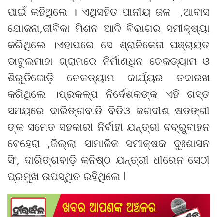
ପାଇଁ କହିଥିଲେ । ଏଥିସହିତ ପାନୀୟ ଜଳ ,ଆବାସ
ଯୋଜନା,ଜୀବିକା ମିଶନ ଆଦି ବିଭାଗର ସମୀକ୍ଷ୍ୟା
କରିଥିଲେ ।ଏହାପରେ ସେ ଶ୍ରାନିକେତା ପଞ୍ଚାୟତ
ଡାବୁଲମାହା ଗ୍ରାମରେ ନିର୍ମାଣଧିନ ଚେକଡ୍ୟାମ ଓ
ଶିରୁଡିଜୋଡ଼ି ଚେକଡ୍ୟାମ କାର୍ଯ୍ୟର ତଦାରଖ
କରିଥିଲେ ।ପ୍ରକଳ୍ପ ନିର୍ଦେଶକଙ୍କ ଏହି ଗସ୍ତ
ସମୟରେ ଦାରିଙ୍ଗବାଡି ବିଡିଓ ଜଗଦୀଶ ଷଡଙ୍ଗୀ
ଙ୍କ ସମେତ ସହକାରୀ ନିର୍ବାହୀ ଯନ୍ତ୍ରୀ ବବ୍ରୁବାହନ
ବେହେରା ,ଜିଲ୍ଲା ସାମାଜିକ ସମୀକ୍ଷକ ଦୁଃଶାସନ
ସିଂ, ଦାରିଙ୍ଗବାଡ଼ି କନିଷ୍ଠ ଯନ୍ତ୍ରୀ ଧୀରେନ ସେଠୀ
ପ୍ରମୁଖ ଉପସ୍ଥିତ ରହିଥିଲେ l