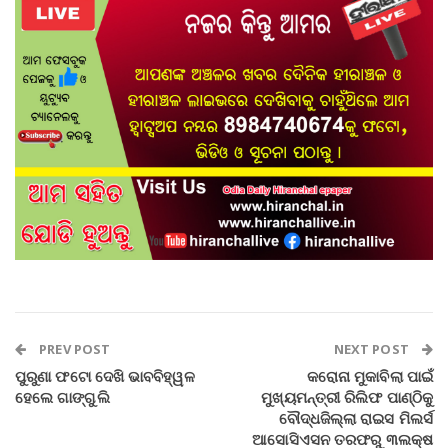
PREV POST
NEXT POST
ପୁରୁଣା ଫଟୋ ଦେଖି ଭାବବିହ୍ୱଳ
କରୋନା ମୁକାବିଲା ପାଇଁ
ହେଲେ ଗାଙ୍ଗୁଲି
ମୁଖ୍ୟମନ୍ତ୍ରୀ ରିଲିଫ ପାଣ୍ଠିକୁ
ବୌଦ୍ଧଜିଲ୍ଲା ରାଇସ ମିଲର୍ସ
ଆସୋସିଏସନ ତରଫରୁ ୩ଲକ୍ଷ