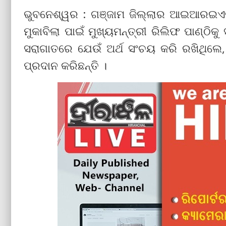
ଭୁବନେଶ୍ୱର : ଗଞ୍ଜାମ ଜିଲ୍ଲାର ଆଇଆରଇଏଲ୍
ମୁକାବିଲା ପାଇଁ ମୁଖ୍ୟମନ୍ତ୍ରୀ ରିଲିଫ ପାଣ୍ଠିକୁ
ସରାଗାତରେ ଯେଉଁ ଅର୍ଥ ସଂଚୟ କରି ରଖିଥିଲେ, 
ପ୍ରଦାନ କରିଛନ୍ତି ।