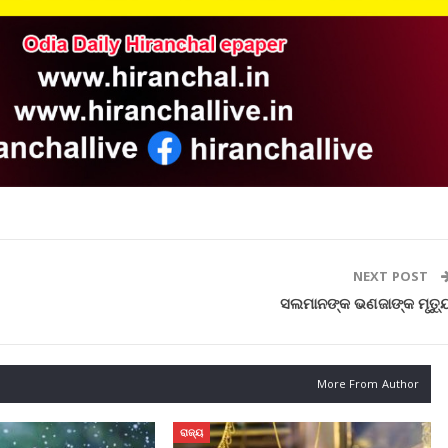
NEXT POST
ସଲମାନଙ୍କ ଭଣଜାଙ୍କ ମୃତ୍ୟ
More From Author
ରାଜ୍ୟ