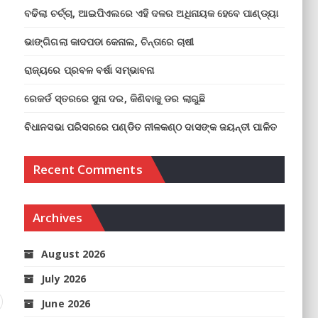
ବଢିଲା ଚର୍ଚ୍ଚା, ଆଇପିଏଲରେ ଏହି ଦଳର ଅଧିନାୟକ ହେବେ ପାଣ୍ଡ୍ୟା
ଭାଙ୍ଗିଗଲା କାଦପଡା କେନାଲ, ଚିନ୍ତାରେ ଚାଷୀ
ରାଜ୍ୟରେ ପ୍ରବଳ ବର୍ଷା ସମ୍ଭାବନା
ରେକର୍ଡ ସ୍ତରରେ ସୁନା ଦର, କିଣିବାକୁ ଡର ଲାଗୁଛି
ବିଧାନସଭା ପରିସରରେ ପଣ୍ଡିତ ନୀଳକଣ୍ଠ ଦାସଙ୍କ ଜୟନ୍ତୀ ପାଳିତ
Recent Comments
Archives
August 2026
July 2026
June 2026