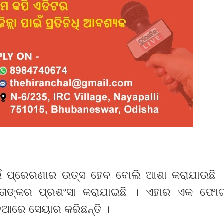
ାଇଁ ପ୍ରେରଣାର ଉତ୍ସ ହେବ ବୋଲି ଆଶା କରାଯାଉଛି 
େ ତାଙ୍କର ପ୍ରଶଂସା କରାଯାଇଛି । ଏହାର ଏକ ଫୋ
ିଆରେ ସେୟାର କରିଛନ୍ତି ।