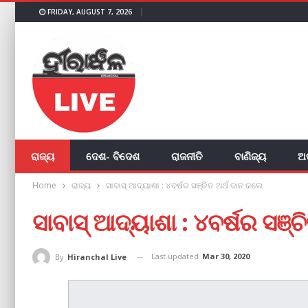
FRIDAY, AUGUST 7, 2026
ରାଜ୍ୟ
ଦେଶ- ବିଦେଶ
ରାଜନୀତି
ବାଣିଜ୍ୟ
ଅ
Home
ରାଜ୍ୟ
ସାବାସ୍ ଆଦ୍ୟାଶା : ୪ବର୍ଷର ସଞ୍ଚିତ ଅର୍ଥ ଦାନ କଲେ
ସାବାସ୍ ଆଦ୍ୟାଶା : ୪ବର୍ଷର ସଞ୍
Last updated
Mar 30, 2020
By
Hiranchal Live