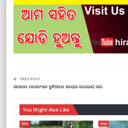
PREV POST
ଜାପାନର ମନୋରଂଜନ ଦୁନିଆରେ କରୋନା ଲଗାଇଲା ଦାଗ
You Might Also Like
ରାଜ୍ୟ
ରାଜ୍ୟ