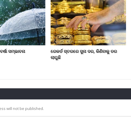
ର୍ଷା ସମ୍ଭାବନା
ରେକର୍ଡ ସ୍ତରରେ ସୁନା ଦର, କିଣିବାକୁ ଡର
ଲାଗୁଛି
ss will not be published.