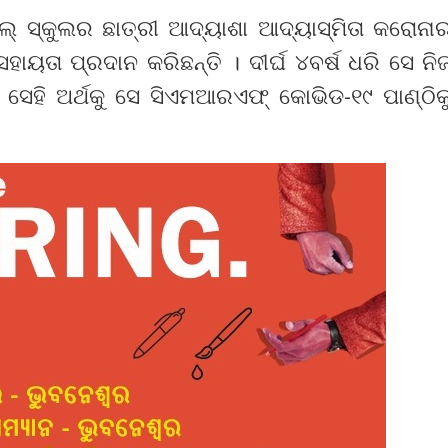
 ସ୍କୁଲର ଛାତ୍ରୀ ଆଦ୍ୟାଶା ଆଦ୍ୟାସ୍ମିତା କରୋନା
 ସହାୟତା ପ୍ରଦାନ କରିଛନ୍ତି । ଦୀର୍ଘ ୪ବର୍ଷ ଧରି ସେ ନି
ସେହି ଅର୍ଥକୁ ସେ ସିଏମଆରଏଫ୍ କୋଭିଡ-୧୯ ପାଣ୍ଠିକ