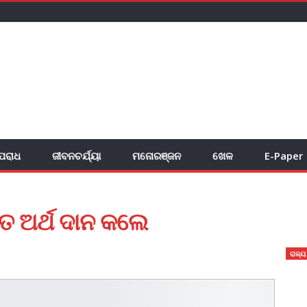
ପରାଧ
ଜୀବନଚର୍ଯ୍ୟା
ମନୋରଞ୍ଜନ
ଖେଳ
E-Paper
ଚିତ ଅର୍ଥ ଦାନ କଲେ
ରାଜ୍ୟ