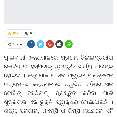
867
0
Share
ଫୁଲବାଣୀ :କନ୍ଧମାଳରେ ପ୍ରଥମ ଜିଲ୍ଲାସ୍ତରୀୟ
କୋବିଡ୍‍ ୧୯ ହସ୍‍ପିଟାଲ୍‍ ପ୍ରସ୍ତୁତି କାର୍ଯ୍ୟ ଆରମ୍ଭ
ହୋଇଛି । କନ୍ଧମାଳ ସାଂସଦ ଅଚ୍ୟୁତ ସାମନ୍ତଙ୍କ
ଉଦ୍ୟମରେ କନ୍ଧମାଳରେ ତ୍ୱରିତ ଗତିରେ ଏକ
କୋଭିଡ୍‍ ହସ୍‍ପିଟାଲ୍‍ ପ୍ରସ୍ତୁତ କରିବା ପାଇଁ
ଶୁକ୍ରବାର ଏକ ଚୁକ୍ତି ସ୍ୱାକ୍ଷର ହୋଇଯାଇଛି ।
ରାଜ୍ୟ ସରକାର, ଓଏମ୍‍ସି ଓ କିମ୍‍ସ ମଧ୍ୟରେ ଏହି