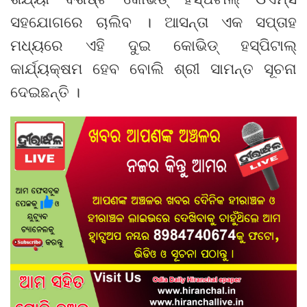
ସହଯୋଗରେ ଚାଲିବ । ଆସନ୍ତା ଏକ ସପ୍ତାହ
ମଧ୍ୟରେ ଏହି ଦୁଇ କୋଭିଡ୍‍ ହସ୍‍ପିଟାଲ୍‍
କାର୍ଯ୍ୟକ୍ଷମ ହେବ ବୋଲି ଶ୍ରୀ ସାମନ୍ତ ସୂଚନା
ଦେଇଛନ୍ତି ।