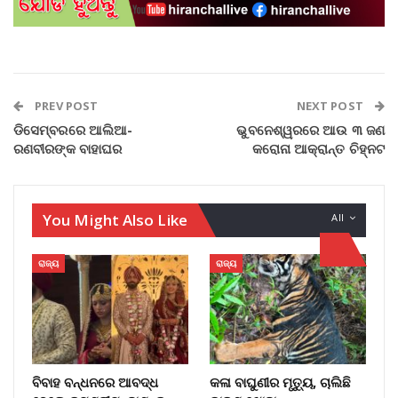
PREV POST
NEXT POST
ଡିସେମ୍ବରରେ ଆଲିଆ-
ଭୁବନେଶ୍ୱରରେ ଆଉ ୩ ଜଣ
ରଣବୀରଙ୍କ ବାହାଘର
କରୋନା ଆକ୍ରାନ୍ତ ଚିହ୍ନଟ
You Might Also Like
All
ରାଜ୍ୟ
ରାଜ୍ୟ
ବିବାହ ବନ୍ଧନରେ ଆବଦ୍ଧ
କଳା ବାଘୁଣୀର ମୃତ୍ୟୁ, ଚାଲିଛି