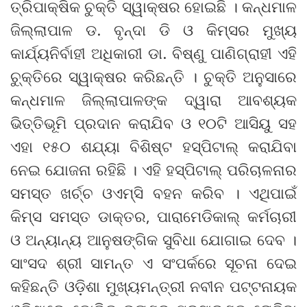
ତ୍ରିପାକ୍ଷିକ ଚୁକ୍ତି ସ୍ୱାକ୍ଷର ହୋଇଛି । କନ୍ଧମାଳ
ଜିଲ୍ଲାପାଳ ଡ. ବୃନ୍ଦା ଡି ଓ କିମ୍‍ସର ମୁଖ୍ୟ
କାର୍ଯ୍ୟନିର୍ବାହୀ ଅଧିକାରୀ ଡା. ବିଷ୍ଣୁ ପାଣିଗ୍ରାହୀ ଏହି
ଚୁ୍‍କ୍ତିରେ ସ୍ୱାକ୍ଷର କରିଛନ୍ତି । ଚୁକ୍ତି ଅନୁସାରେ
କନ୍ଧମାଳ ଜିଲ୍ଲାପାଳଙ୍କ ଦ୍ୱାରା ଆବଶ୍ୟକ
ଭିତ୍ତିଭୂମି ପ୍ରଦାନ କରାଯିବ ଓ ୧୦ଟି ଆସିୟୁ ସହ
ଏହା ୧୫୦ ଶଯ୍ୟା ବିଶିଷ୍ଟ ହସ୍‍ପିଟାଲ୍‍ କରାଯିବା
ନେଇ ଯୋଜନା ରହିଛି । ଏହି ହସ୍‍ପିଟାଲ୍‍ ପରିଚାଳନାର
ସମସ୍ତ ଖର୍ଚ୍ଚ ଓଏମ୍‍ସି ବହନ କରିବ । ଏଥିପାଇଁ
କିମ୍‍ସ ସମସ୍ତ ଡାକ୍ତର, ପାରାମେଡିକାଲ୍‍ କର୍ମଚାରୀ
ଓ ଅନ୍ୟାନ୍ୟ ଆନୁଷଙ୍ଗିକ ସୁବିଧା ଯୋଗାଇ ଦେବ ।
ସାଂସଦ ଶ୍ରୀ ସାମନ୍ତ ଏ ସଂପର୍କରେ ସୂଚନା ଦେଇ
କହିଛନ୍ତି ଓଡ଼ିଶା ମୁଖ୍ୟମନ୍ତ୍ରୀ ନବୀନ ପଟ୍ଟନାୟକ