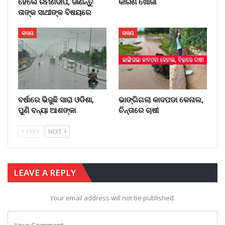
ହେଲେ ରମଣଦୀପ, ଜାଣନ୍ତୁ
କାରଣ ଖୋଜା
ତାଙ୍କ ସାଥୀଙ୍କ ବିଷୟରେ
ରାଜ୍ୟ
ରାଜ୍ୟ
ବର୍ଷାରେ ଭିଜୁଛି ସାରା ଓଡିଶା,
ଭାଙ୍ଗିଗଲା କାଦପଡା କେନାଲ,
ପୁଣି ବନ୍ୟା ଆଶଙ୍କା
ଚିନ୍ତାରେ ଚାଷୀ
PREV
NEXT
LEAVE A REPLY
Your email address will not be published.