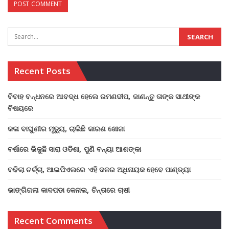
Recent Posts
ବିବାହ ବନ୍ଧନରେ ଆବଦ୍ଧ ହେଲେ ରମଣଦୀପ, ଜାଣନ୍ତୁ ତାଙ୍କ ସାଥୀଙ୍କ
ବିଷୟରେ
କଳା ବାଘୁଣୀର ମୃତ୍ୟୁ, ଚାଲିଛି କାରଣ ଖୋଜା
ବର୍ଷାରେ ଭିଜୁଛି ସାରା ଓଡିଶା, ପୁଣି ବନ୍ୟା ଆଶଙ୍କା
ବଢିଲା ଚର୍ଚ୍ଚା, ଆଇପିଏଲରେ ଏହି ଦଳର ଅଧିନାୟକ ହେବେ ପାଣ୍ଡ୍ୟା
ଭାଙ୍ଗିଗଲା କାଦପଡା କେନାଲ, ଚିନ୍ତାରେ ଚାଷୀ
Recent Comments