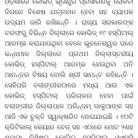
ଓଡ଼ିଶାରେ କୋଭିଡ୍‍ ଭୂତାଣୁର ପ୍ରସାରଣକୁ ରୋକିବା
ଦିଗରେ ବିଶେଷ ଯତ୍ନବାନ ହେବା ସହ ବ୍ୟାପକ
ଉଦ୍ୟମ ଜାରି ରଖିଛନ୍ତି । ରାଜ୍ୟ ସରକାରଙ୍କ
ତରଫରୁ ବିଭିନ୍ନ ଜିଲ୍ଲାରେ କୋଭିଡ୍‍ ୧୯ ହସ୍‍ପିଟାଲ୍‍
ଆରମ୍ଭ କରାଯାଉଥିବା ବେଳେ ଭୁବନେଶ୍ୱର ପରେ
କନ୍ଧମାଳ ଜିଲ୍ଲାରେ ପ୍ରଥମ ଜିଲ୍ଲାସ୍ତରୀୟ
କୋଭିଡ୍‍ ହସ୍‍ପିଟାଲ୍‍ ଆରମ୍ଭ ହେଉଥିବା ଅତି
ଆନନ୍ଦର ବିଷୟ ବୋଲି ଶ୍ରୀ ସାମନ୍ତ କହିଛନ୍ତି ।
ସେହିପରି ବଲାଙ୍ଗୀରଠାରେ ମଧ୍ୟ ଆଉ ଏକ
କୋଭିଡ୍‍ ହସ୍‍ପିଟାଲ୍‍ ପରିଚାଳନା ହେବା ପାଇଁ
ବଲାଙ୍ଗୀର ଜିଲ୍ଲାପାଳ ଅରିନ୍ଦମ୍‍ ଡାକୁଆଙ୍କ ସହ
ଆଜି ଏକ ଚୁକ୍ତି ସ୍ୱାକ୍ଷରିତ ହୋଇଯାଇଛି । ୧୦ଟି
କ୍ରିଟିକାଲ୍‍ କେୟାର ବେଡ୍‍ ସହ ଏଠାରେ ମୋଟ ୨ଶହ
ଶଯ୍ୟା ବିଶିଷ୍ଟ କୋଭିଡ୍‍ ହସ୍‍ପିଟାଲ୍‍ ଓଏମ୍‍ସି