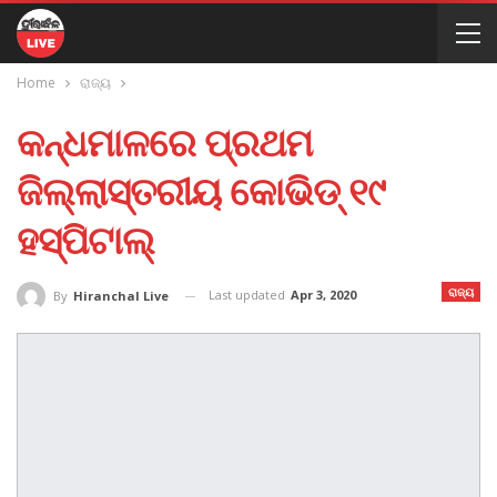
Home
ରାଜ୍ୟ
କନ୍ଧମାଳରେ ପ୍ରଥମ
ଜିଲ୍ଲାସ୍ତରୀୟ କୋଭିଡ୍‍ ୧୯
ହସ୍‍ପିଟାଲ୍‍
ରାଜ୍ୟ
Last updated
Apr 3, 2020
By
Hiranchal Live