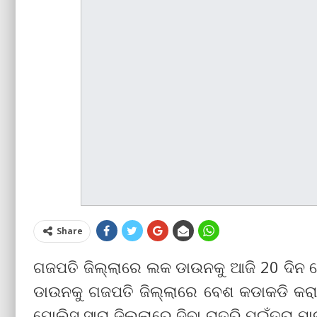
Share
ଗଜପତି ଜିଲ୍ଲାରେ ଲକ ଡାଉନକୁ ଆଜି 20 ଦିନ ରେ
ଡାଉନକୁ ଗଜପତି ଜିଲ୍ଲାରେ ବେଶ କଡାକଡି କରାଯାଇ
ପୋଲିସ ସାରା ଜିଲ୍ଲାରେ ଦିବା ରାତ୍ରି ପଇଁତରା ମ