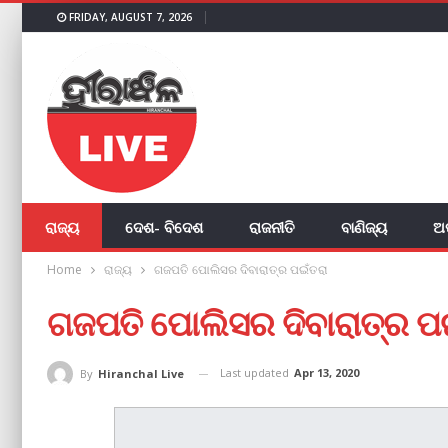
FRIDAY, AUGUST 7, 2026
ରାଜ୍ୟ
ଦେଶ- ବିଦେଶ
ରାଜନୀତି
ବାଣିଜ୍ୟ
ଅ
Home
ରାଜ୍ୟ
ଗଜପତି ପୋଲିସର ଦିବାରାତ୍ର ପଇଁତରା
ଗଜପତି ପୋଲିସର ଦିବାରାତ୍ର ପ
Last updated
Apr 13, 2020
By
Hiranchal Live