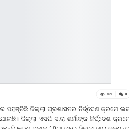
369
0
 ପହଞ୍ଚିଛି ଜିଲ୍ଲା ପ୍ରଶାସନର ନିର୍ଦ୍ଦେଶ କ୍ରମେ ଲ
ଛି। ଜିଲ୍ଲା ଏସପି ସାରା ଶର୍ମାଙ୍କ ନିର୍ଦ୍ଦେଶ କ୍ରମ
ାରୁଛନ୍ତି।ତେଣୁ ସକାଳ 10ଟା ପରେ ଜିଲ୍ଲା ସାରା ଜନଶୂନ୍