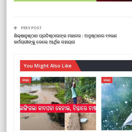
PREV POST
ଶିକ୍ଷାନୁଷ୍ଠାନ ପ୍ରତିଷ୍ଠାତାଙ୍କ ମହାନତା : ଅନୁଷ୍ଠାନର ୧୭ଜଣ
କର୍ମଚାରୀଙ୍କୁ ଦେଲେ ଆର୍ଥିକ ସହାୟତା
You Might Also Like
ରାଜ୍ୟ
ରାଜ୍ୟ