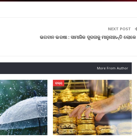
NEXT POST
ଭଗବାନ ଭରଷା : ସାମାଜିକ ଦୂରତାକୁ ମାନୁନାହାନ୍ତି ଲୋକେ 
More From Author
ରାଜ୍ୟ