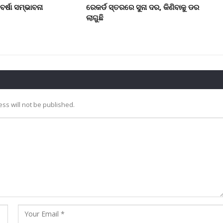
ର୍ଷା ସମ୍ଭାବନା
ରେକର୍ଡ ସ୍ତରରେ ସୁନା ଦର, କିଣିବାକୁ ଡର
ଲାଗୁଛି
ss will not be published.