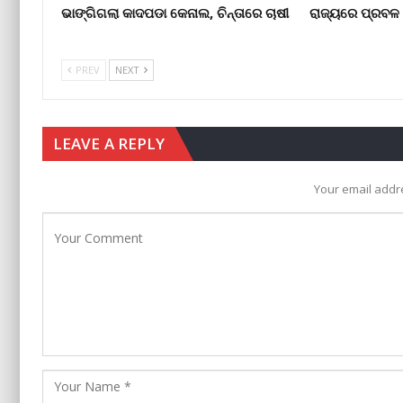
ଭାଙ୍ଗିଗଲା କାଦପଡା କେନାଲ, ଚିନ୍ତାରେ ଚାଷୀ
ରାଜ୍ୟରେ ପ୍ରବଳ ବ
PREV
NEXT
LEAVE A REPLY
Your email addre