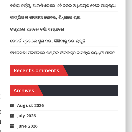
ବଢିଲା ଚର୍ଚ୍ଚା, ଆଇପିଏଲରେ ଏହି ଦଳର ଅଧିନାୟକ ହେବେ ପାଣ୍ଡ୍ୟା
ଭାଙ୍ଗିଗଲା କାଦପଡା କେନାଲ, ଚିନ୍ତାରେ ଚାଷୀ
ରାଜ୍ୟରେ ପ୍ରବଳ ବର୍ଷା ସମ୍ଭାବନା
ରେକର୍ଡ ସ୍ତରରେ ସୁନା ଦର, କିଣିବାକୁ ଡର ଲାଗୁଛି
ବିଧାନସଭା ପରିସରରେ ପଣ୍ଡିତ ନୀଳକଣ୍ଠ ଦାସଙ୍କ ଜୟନ୍ତୀ ପାଳିତ
Recent Comments
Archives
August 2026
କ
July 2026
େ
June 2026
ୟ