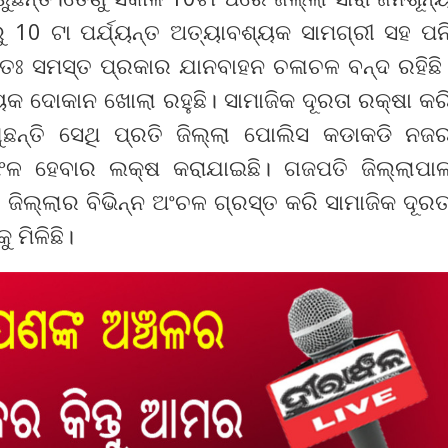
ରୁ 10 ଟା ପର୍ଯ୍ୟନ୍ତ ଅତ୍ୟାବଶ୍ୟକ ସାମଗ୍ରୀ ସହ ପନ
ୟତଃ ସମସ୍ତ ପ୍ରକାର ଯାନବାହନ ଚଳାଚଳ ବନ୍ଦ ରହିଛି
ୟକ ଦୋକାନ ଖୋଲା ରହୁଛି। ସାମାଜିକ ଦୂରତା ରକ୍ଷା କର
ଛନ୍ତି ସେଥି ପ୍ରତି ଜିଲ୍ଲା ପୋଲିସ କଡାକଡି ନଜ
ଫଳ ହେବାର ଲକ୍ଷ କରାଯାଇଛି। ଗଜପତି ଜିଲ୍ଲାପା
ର ଜିଲ୍ଲାର ବିଭିନ୍ନ ଅଂଚଳ ଗ୍ରସ୍ତ କରି ସାମାଜିକ ଦୂରତ
 ମିଳିଛି।