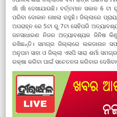
ଖାଁ ଖାଁ ଦେଖାଯାଉଛି। ବର୍ତ୍ତମାନ ସକାଳ 6 ଟା 
ପରିବା ଦୋକାନ ଖୋଲା ରହୁଛି। ଜିଲ୍ଲାରେ ପ୍ରା
ଅପରାହ୍ନ ରେ 5ଟା ରୁ 7ଟା ସେହିପରି ଅତ୍ୟାବଶ୍
ଜନସାଧାରଣ ନିଜର ଅତ୍ୟାବଶ୍ୟକ ଜିନିଷ କିଣୁ
ରଖିଛନ୍ତି। ସମଗ୍ର ଜିଲ୍ଲାରେ ଲକଡାଉନ ସ
ଅନୁପମ ସାହା ଓ ଜିଲ୍ଲା ଏସପି ସାରା ଶର୍ମା ସମଗ୍
ରକ୍ଷା କରିବା ପାଇଁ ସଚେତନତା କରିବାର ଦେଖିବାକୁ