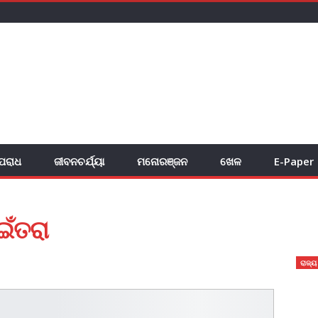
ପରାଧ
ଜୀବନଚର୍ଯ୍ୟା
ମନୋରଞ୍ଜନ
ଖେଳ
E-Paper
ଇଁତରା
ରାଜ୍ୟ