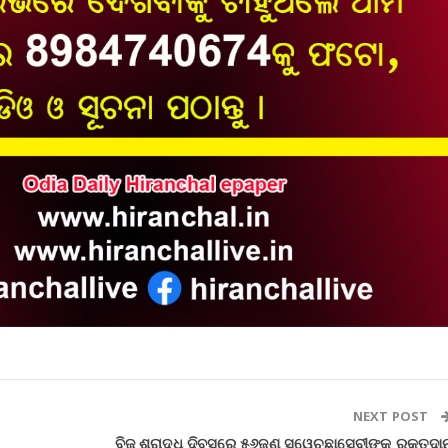
NEXT POST
ବିଜୁ ଶ୍ରାଦ୍ଧ ଦିବସରେ ୫୬ଜଣ ସ୍ୱେଚ୍ଛାସେବୀଙ୍କ ରକ୍ତଦା