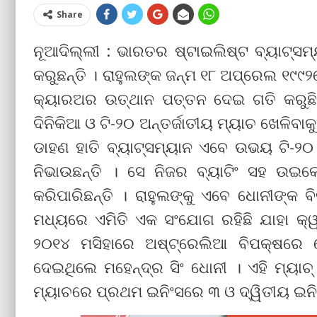
Share
ନୂଆଦିଲ୍ଲୀ : ଭାରତର ଷ୍ଟାଇଲିଷ୍ଟ ବ୍ୟାଟ୍ସ
କରୁଛନ୍ତି । ରାହୁଲଙ୍କ ଜନ୍ମ ୧୮ ଅପ୍ରେଲ ୧୯୯
କ୍ୟାରଅର ଉତ୍ଥାନ ପତ୍ତନ ଦେଇ ଗତି କରୁଛି .
ଦିନିକିଆ ଓ ଟି-୨୦ ଅନ୍ତର୍ଜାତୀୟ ମ୍ୟାଚ ଖେଳିବାକୁ
ଡାହଣ ହାତି ବ୍ୟାଟ୍ସମ୍ୟାନ ଏବେ ଉଭୟ ଟି-୨୦ ଓ
ନିଭାଉଛନ୍ତି । ସେ ନିଜର ବ୍ୟାଟିଂ ସହ ଉଇକେଟ
କରିପାରିଛନ୍ତି । ରାହୁଲଙ୍କୁ ଏବେ ଧୋନୀଙ୍କ 
ମଧ୍ୟରେ ଏମିତି ଏକ ସଂଯୋଗ ରହିଛି ଯାହା କ୍
୨୦୧୪ ମସିହାରେ ଅଷ୍ଟ୍ରେଲିଆ ବିପକ୍ଷରେ 
ଦେଇଥିଲେ ମହେନ୍ଦ୍ର ସିଂ ଧୋନୀ । ଏହି ମ୍ୟାଚ୍
ମ୍ୟାଚରେ ପ୍ରଥମ ଇନିଂସରେ ୩ ଓ ଦ୍ୱିତୀୟ ଇନ