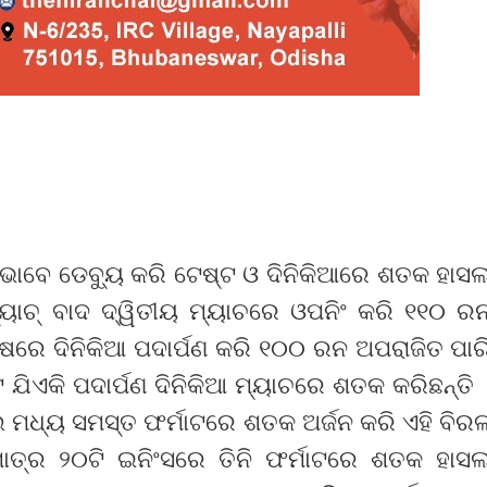
 ଭାବେ ଡେବ୍ୟୁ କରି ଟେଷ୍ଟ ଓ ଦିନିକିଆରେ ଶତକ ହାସ
ୟାଚ୍ ବାଦ ଦ୍ୱିତୀୟ ମ୍ୟାଚରେ ଓପନିଂ କରି ୧୧୦ ର
୍ଷରେ ଦିନିକିଆ ପଦାର୍ପଣ କରି ୧୦୦ ରନ ଅପରାଜିତ ପାର
 ଯିଏକି ପଦାର୍ପଣ ଦିନିକିଆ ମ୍ୟାଚରେ ଶତକ କରିଛନ୍ତି 
 ମଧ୍ୟ ସମସ୍ତ ଫର୍ମାଟରେ ଶତକ ଅର୍ଜନ କରି ଏହି ବିର
ମାତ୍ର ୨୦ଟି ଇନିଂସରେ ତିନି ଫର୍ମାଟରେ ଶତକ ହାସ