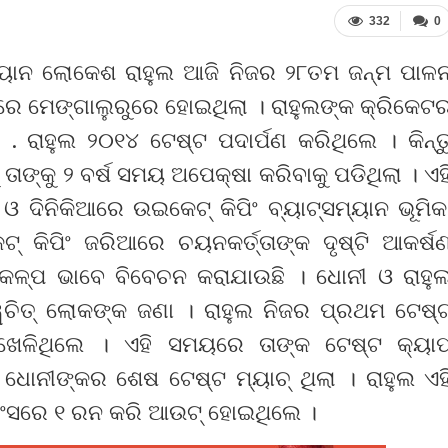
332
0
ମ୍ୟାନ ଲୋକେଶ ରାହୁଲ ଆଜି ନିଜର ୨୮ତମ ଜନ୍ମ ପାଳ
୨ରେ ମେଙ୍ଗାଲୁରୁରେ ହୋଇଥିଲା । ରାହୁଲଙ୍କ କ୍ରିକେଟ
 ରାହୁଲ ୨୦୧୪ ଟେଷ୍ଟ ପଦାର୍ପଣ କରିଥିଲେ । କିନ୍ତ
 ତାଙ୍କୁ ୨ ବର୍ଷ ସମୟ ଅପେକ୍ଷା କରିବାକୁ ପଡିଥିଲା । ଏହ
 ଦିନିକିଆରେ ଉଇକେଟ୍ କିପିଂ ବ୍ୟାଟ୍ସମ୍ୟାନ ଭୂମିକ
୍ କିପିଂ ଜରିଆରେ ଚୟନକର୍ତ୍ତାଙ୍କ ଦୃଷ୍ଟି ଆକର୍ଷ
ବିକଳ୍ପ ଭାବେ ବିବେଚନ କରାଯାଉଛି । ଧୋନୀ ଓ ରାହୁ
ୱଚିତ୍ ଲୋକଙ୍କ ଜଣା । ରାହୁଲ ନିଜର ପ୍ରଥମ ଟେଷ୍
ଖେଳିଥିଲେ । ଏହି ସମୟରେ ତାଙ୍କ ଟେଷ୍ଟ କ୍ୟାପ
 ଧୋନୀଙ୍କର ଶେଷ ଟେଷ୍ଟ ମ୍ୟାଚ୍ ଥିଲା । ରାହୁଲ ଏହ
ିଂସରେ ୧ ରନ କରି ଆଉଟ୍ ହୋଇଥିଲେ ।