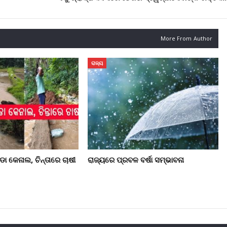
More From Author
ରାଜ୍ୟ
ା କେନାଲ, ଚିନ୍ତାରେ ଚାଷୀ
ରାଜ୍ୟରେ ପ୍ରବଳ ବର୍ଷା ସମ୍ଭାବନା