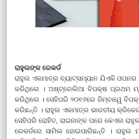
ରାହୁଲଙ୍କ ରେକର୍ଡ
ରାହୁଲ ଏକମାତ୍ର ବ୍ୟାଟ୍ସମ୍ୟାନ ଯିଏକି ଓପନର
କରିଥିଲେ । ଅଷ୍ଟ୍ରେଲିଆ ବିପକ୍ଷ ପ୍ରଥମ ମ୍
କରିଥିଲେ । ସେହିପରି ୨୦୧୬ରେ ଜିମ୍ବାୱେ ବିପକ
କରିଛନ୍ତି । ରାହୁଲ ଏକମାତ୍ର ଭାରତୀୟ କ୍ରିକେଟ
ସେହିପରି ରୋହିତ, ରାଇନାଙ୍କ ପରେ କେଏଲ ରାହୁଲ
ରେକର୍ଡରେ ସାମିଲ ହୋଇପାରିଛନ୍ତି । ରାହୁଲ 