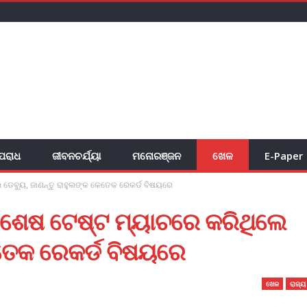
ପରାଧ
ଜୀବନଚର୍ଯ୍ୟା
ମନୋରଞ୍ଜନ
ଖେଳ
E-Paper
 ଡେବ୍ୟୁ, ଜାଣନ୍ତୁ ରାହୁଲଙ୍କ କେତେକ ରେକର୍ଡ ବିଷୟରେ
୍କ ଶେଷ ଟେଷ୍ଟ ମ୍ୟାଚରେ କରିଥିଲେ
େତେକ ରେକର୍ଡ ବିଷୟରେ
ଖେଳ
ରାଜ୍ୟ