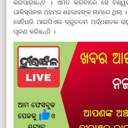
କରିପାରିଛନ୍ତି । ଏମିତି କରିବାରେ ସେ ବିଶ୍
ପାକିସ୍ତାନର ଅହମଦ ଶହଜାଦଙ୍କ ନାମରେ ଥିଲା ।
ସେହିପରି ଆଇପିଏଲ ଦ୍ରୁତତମ ଅର୍ଦ୍ଧଶତକ ରା
ପୂରଣ କରିଛନ୍ତି ।