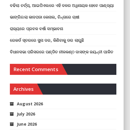
ବଢିଲା ଚର୍ଚ୍ଚା, ଆଇପିଏଲରେ ଏହି ଦଳର ଅଧିନାୟକ ହେବେ ପାଣ୍ଡ୍ୟା
ଭାଙ୍ଗିଗଲା କାଦପଡା କେନାଲ, ଚିନ୍ତାରେ ଚାଷୀ
ରାଜ୍ୟରେ ପ୍ରବଳ ବର୍ଷା ସମ୍ଭାବନା
ରେକର୍ଡ ସ୍ତରରେ ସୁନା ଦର, କିଣିବାକୁ ଡର ଲାଗୁଛି
ବିଧାନସଭା ପରିସରରେ ପଣ୍ଡିତ ନୀଳକଣ୍ଠ ଦାସଙ୍କ ଜୟନ୍ତୀ ପାଳିତ
Recent Comments
Archives
August 2026
July 2026
June 2026