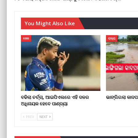
You Might Also Like
ଖେଳ
ରାଜ୍ୟ
ବଢିଲା ଚର୍ଚ୍ଚା, ଆଇପିଏଲରେ ଏହି ଦଳର
ଭାଙ୍ଗିଗଲା କାଦପଡ
ଅଧିନାୟକ ହେବେ ପାଣ୍ଡ୍ୟା
PREV
NEXT