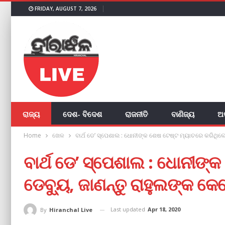
FRIDAY, AUGUST 7, 2026
ରାଜ୍ୟ
ଦେଶ- ବିଦେଶ
ରାଜନୀତି
ବାଣିଜ୍ୟ
ଅ
Home
ଖେଳ
ବାର୍ଥ ଡେ’ ସ୍ପେଶାଲ : ଧୋନୀଙ୍କ ଶେଷ ଟେଷ୍ଟ ମ୍ୟାଚରେ କରିଥିଲେ
ବାର୍ଥ ଡେ’ ସ୍ପେଶାଲ : ଧୋନୀଙ
ଡେବ୍ୟୁ, ଜାଣନ୍ତୁ ରାହୁଲଙ୍କ କ
Last updated
Apr 18, 2020
By
Hiranchal Live