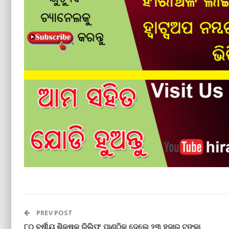
PREV POST
୮୦ ବର୍ଷୀୟ ଶିକ୍ଷକ ରିଲିଫ ପାଣ୍ଠିକୁ ଦେଲେ ୨୩ ହଜାର ଟଙ୍କା