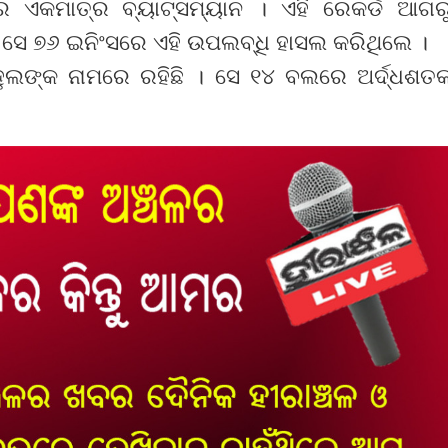
ୱର ଏକମାତ୍ର ବ୍ୟାଟ୍ସମ୍ୟାନ । ଏହି ରେକର୍ଡ ଆଗର
 ସେ ୭୬ ଇନିଂସରେ ଏହି ଉପଲବ୍ଧି ହାସଲ କରିଥିଲେ ।
ହୁଲଙ୍କ ନାମରେ ରହିଛି । ସେ ୧୪ ବଲରେ ଅର୍ଦ୍ଧଶତ