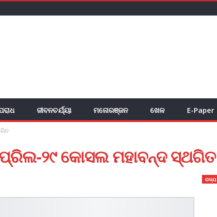
ପରାଧ
ଜୀବନଚର୍ଯ୍ୟା
ମନୋରଞ୍ଜନ
ଖେଳ
E-Paper
ଥଗିତ
ପ୍ରିଲ-୨୯ କୋସଲ ମହାବନ୍ଦ ସ୍ଥଗିତ
ରାଜ୍ୟ