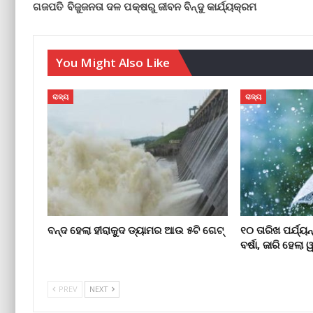
ଗଜପତି ବିଜୁଜନତା ଦଳ ପକ୍ଷରୁ ଜୀବନ ବିନ୍ଦୁ କାର୍ଯ୍ୟକ୍ରମ
You Might Also Like
ରାଜ୍ୟ
ରାଜ୍ୟ
ବନ୍ଦ ହେଲା ହୀରାକୁଦ ଡ୍ୟାମର ଆଉ ୫ଟି ଗେଟ୍
୧୦ ତାରିଖ ପର୍ଯ୍ୟ
ବର୍ଷା, ଜାରି ହେଲା ୱାର
PREV
NEXT