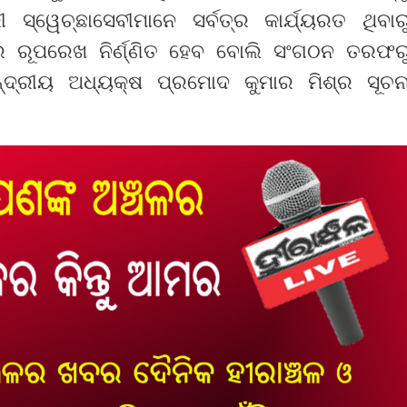
୍ୱେଚ୍ଛାସେବୀମାନେ ସର୍ବତ୍ର କାର୍ଯ୍ୟରତ ଥିବାର
ନର ରୂପରେଖ ନିର୍ଣ୍ଣିତ ହେବ ବୋଲି ସଂଗଠନ ତରଫର
୍ଦ୍ରୀୟ ଅଧ୍ୟକ୍ଷ ପ୍ରମୋଦ କୁମାର ମିଶ୍ର ସୂଚନ