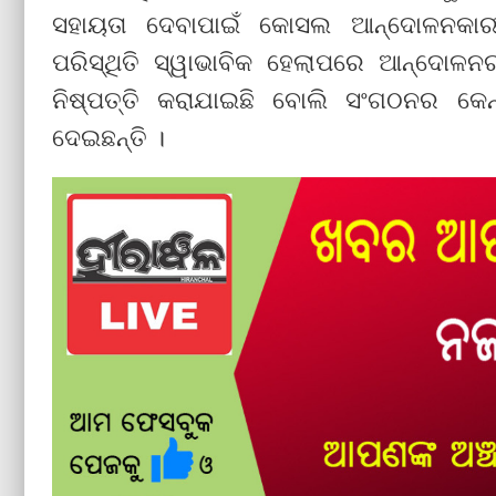
ସହାୟତା ଦେବାପାଇଁ କୋସଲ ଆନ୍ଦୋଳନକାରୀ ସ
ପରିସ୍ଥିତି ସ୍ୱାଭାବିକ ହେଲାପରେ ଆନ୍ଦୋଳ
ନିଷ୍ପତ୍ତି କରାଯାଇଛି ବୋଲି ସଂଗଠନର କେନ
ଦେଇଛନ୍ତି ।