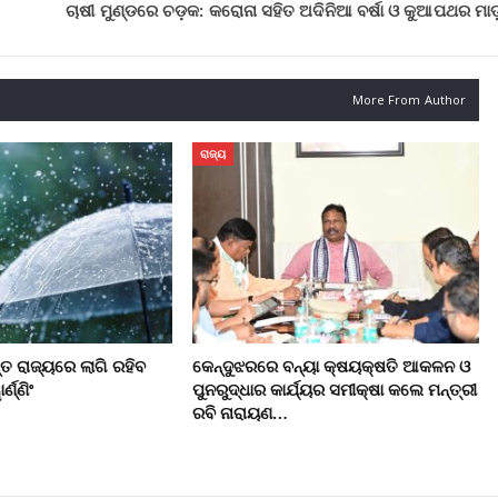
ଚାଷୀ ମୁଣ୍ଡରେ ଚଡ଼କ: କରୋନା ସହିତ ଅଦିନିଆ ବର୍ଷା ଓ କୁଆପଥର ମାଡ
More From Author
ରାଜ୍ୟ
ନ୍ତ ରାଜ୍ୟରେ ଲାଗି ରହିବ
କେନ୍ଦୁଝରରେ ବନ୍ୟା କ୍ଷୟକ୍ଷତି ଆକଳନ ଓ
୍ଣ୍ଣିଂ
ପୁନରୁଦ୍ଧାର କାର୍ଯ୍ୟର ସମୀକ୍ଷା କଲେ ମନ୍ତ୍ରୀ
ରବି ନାରାୟଣ…