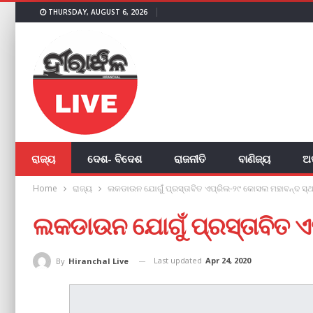
THURSDAY, AUGUST 6, 2026
ରାଜ୍ୟ
ଦେଶ- ବିଦେଶ
ରାଜନୀତି
ବାଣିଜ୍ୟ
ଅ
Home
ରାଜ୍ୟ
ଲକଡାଉନ ଯୋଗୁଁ ପ୍ରସ୍ତାବିତ ଏପ୍ରିଲ-୨୯ କୋସଲ ମହାବନ୍ଦ ସ୍
ଲକଡାଉନ ଯୋଗୁଁ ପ୍ରସ୍ତାବିତ ଏ
Last updated
Apr 24, 2020
By
Hiranchal Live