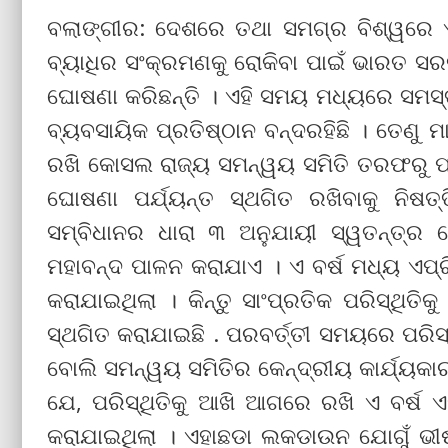
ବଲାଙ୍ଗୀର: ଦେଶରେ ତଥା ସମଗ୍ର ବିଶ୍ୱରେ 
ବ୍ୟାଧିର ସଂକ୍ରମଣକୁ ରୋକିବା ପାଇଁ ଭାରତ ସର
ଘୋଷଣା କରିଛନ୍ତି । ଏହି ସମୟ ମଧ୍ୟରେ ସମସ
ବ୍ୟବସାୟିକ ପ୍ରତିଷ୍ଠାନ ବନ୍ଦରହିଛି । ତେଣୁ ମ
ରଖି କୋସଲ ରାଜ୍ୟ ସମନ୍ୱୟ ସମିତି ତରଫରୁ ପ୍ର
ଘୋଷଣା ପର୍ଯ୍ୟନ୍ତ ସ୍ଥଗିତ ରଖିବାକୁ ନି
ସମ୍ବିଧାନର ଧାରା ୩ ଅନୁଯାୟୀ ସ୍ୱତନ୍ତ୍
ମହାବନ୍ଦ ପାଳନ କରାଯାଏ । ଏ ବର୍ଷ ମଧ୍ୟ ଏପ୍ର
କରାଯାଇଥିଲା । କିନ୍ତୁ ସାଂପ୍ରତିକ ପରିସ୍ଥିତ
ସ୍ଥଗିତ କରାଯାଇଛି . ପରବର୍ତ୍ତୀ ସମୟରେ ପରିସ୍
ବୋଲି ସମନ୍ୱୟ ସମିତିର କେନ୍ଦ୍ରୀୟ କାର୍ଯ୍ୟକା
ଯେ, ପରିସ୍ଥିତିକୁ ଆଖି ଆଗରେ ରଖି ଏ ବର୍ଷ 
କରାଯାଇଥିଲା । ଏହାଛଡା ଲକଡାଉନ ଯୋଗୁଁ ଭୀ