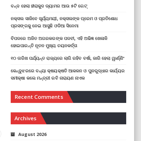
ବନ୍ଦ ହେଲା ହୀରାକୁଦ ଡ୍ୟାମର ଆଉ ୫ଟି ଗେଟ୍
ନକ୍ସଲ ସାଜିବେ ସୂର୍ଯ୍ୟମୟୀ, ନକ୍ସଲଙ୍କ ପ୍ରେମ ଓ ପ୍ରତିଶୋଧ
ପ୍ରସଙ୍ଗକୁ ନେଇ ଆସୁଛି ଓଡିଆ ସିନେମା
ବିପଦରେ ଅଜିତ ଅଗରକରଙ୍କ ପଦବୀ, ଏହି ଅଭିଜ୍ଞ ଖେଳାଳି
ହୋଇପାରନ୍ତି ନୂତନ ମୁଖ୍ୟ ଚୟନକର୍ତ୍ତା
୧୦ ତାରିଖ ପର୍ଯ୍ୟନ୍ତ ରାଜ୍ୟରେ ଲାଗି ରହିବ ବର୍ଷା, ଜାରି ହେଲା ୱାର୍ଣ୍ଣିଂ
କେନ୍ଦୁଝରରେ ବନ୍ୟା କ୍ଷୟକ୍ଷତି ଆକଳନ ଓ ପୁନରୁଦ୍ଧାର କାର୍ଯ୍ୟର
ସମୀକ୍ଷା କଲେ ମନ୍ତ୍ରୀ ରବି ନାରାୟଣ ନାଏକ
Recent Comments
Archives
August 2026