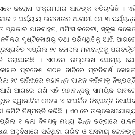
ଏବେ କରୋନା ସଂକ୍ରମଣର ଆତଙ୍କ ବଢିଚାଲିଛି । ଏହ
କାର ୨ ପର୍ଯ୍ୟାୟ ଲକଡାଉନ ଆଗାମୀ ମେ ୩ ପର୍ଯ୍ୟନ୍
୍ତ ପ୍ରକାର ଯାନବାହନ, ଅଫିସ କଚେରୀ, ସ୍କୁଲ କଲେ
ାନବିକତା ଦୃଷ୍ଟିକୋଣରୁ ତଥା ପରିସ୍ଥିତିକୁ ଆଖି ଆଗର
ସ୍ତାବିତ ଏପ୍ରିଲ ୨୯ କୋସଲ ମହାବନ୍ଦକୁ ପରବର୍ତ୍ତ
ଷତ୍ତି କରାଯାଇଛି । ଏଠାରେ ଉଲ୍ଲେଖ ଯୋଗ୍ୟ ଯେ
ର କୋସଲ ପ୍ରଦେଶ ଗଠନ ଦାବିରେ ପ୍ରତିବର୍ଷ କୋସ
ିଲ ୨୯ ତାରିଖରେ ମହାବନ୍ଦ ପାଳନ କରିବାକୁ ନିଷ୍ପତ୍ତ
ିକୁ ଆଖି ଆଗରେ ରଖି ଏହି ମହାବନ୍ଦକୁ ସାମୟିକ ଭାବର
ଥିତ ସ୍ୱାଭାବିକ ହେଲେ ଏ ସଂପର୍କିତ ନିଷ୍ପତ୍ତି ନିଆଯି
ରୀ କମିଟି ନିଷ୍ପତ୍ତି କରିଛି । ଏଠାରେ ଉଲ୍ଲେଖଯୋଗ୍
ଏପ୍ରିଲ ୧ କଳା ଦିବସକୁ ମଧ୍ୟ ଭିନ୍ନ ଢଙ୍ଗରେ ପାଳ
ଷଣ ଅସୁବିଧାରେ ପଡିଥିବା ଗରିବ ଓ ଅସହାୟ ଲୋକଙ୍କ