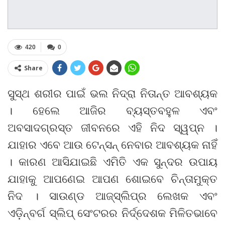
420
0
Share
ସୁସ୍ଥ ଶରୀର ପାଇଁ ଭଲ ନିଦ୍ରା ନିତାନ୍ତ ଆବଶ୍ୟକ
। ହେଲେ ଆଜିର ବ୍ୟସ୍ତବହୁଳ ଏବଂ
ଅବସାଦଗ୍ରସ୍ତ ଜୀବନରେ ଏହି ନିଦ ସ୍ୱପ୍ନ ।
ଯାହାର ଏବେ ଆଉ ଟେନ୍‌ସନ୍ ନେବାର ଆବଶ୍ୟକ ନାହିଁ
। କାରଣ ଆସିଯାଇଛି ଏମିତି ଏକ ସୁନ୍ଦର ଉପାୟ
ଯାହାକୁ ଆପଣେଇ ଆପଣ ଶୋଇବେ ଚିନ୍ତାମୁକ୍ତ
ନିଦ । ସାଉଣ୍ଡ ଆଜ୍‌ସ୍ଲିପ୍‌ର ଲେଖକ ଏବଂ
ଏଡ଼ିନ୍‌ବର୍ଗ ସ୍ଲିପ୍ ସେଂଟରର ନିର୍ଦ୍ଦେଶକ ମିଳିତଭାବେ