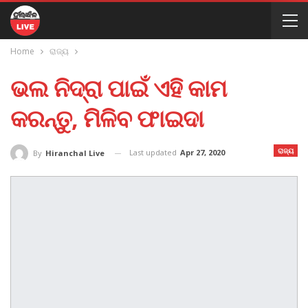
Home
ରାଜ୍ୟ
ଭଲ ନିଦ୍ରା ପାଇଁ ଏହି କାମ
କରନ୍ତୁ, ମିଳିବ ଫାଇଦା
ରାଜ୍ୟ
Last updated
Apr 27, 2020
By
Hiranchal Live