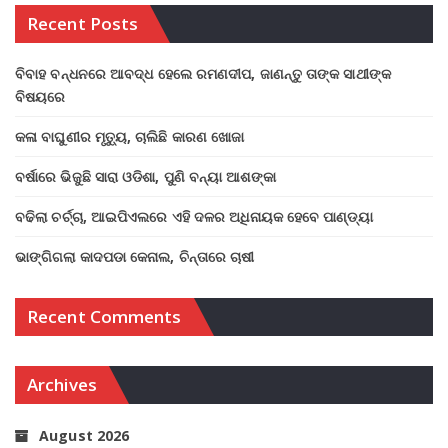
Recent Posts
ବିବାହ ବନ୍ଧନରେ ଆବଦ୍ଧ ହେଲେ ରମଣଦୀପ, ଜାଣନ୍ତୁ ତାଙ୍କ ସାଥୀଙ୍କ
ବିଷୟରେ
କଳା ବାଘୁଣୀର ମୃତ୍ୟୁ, ଚାଲିଛି କାରଣ ଖୋଜା
ବର୍ଷାରେ ଭିଜୁଛି ସାରା ଓଡିଶା, ପୁଣି ବନ୍ୟା ଆଶଙ୍କା
ବଢିଲା ଚର୍ଚ୍ଚା, ଆଇପିଏଲରେ ଏହି ଦଳର ଅଧିନାୟକ ହେବେ ପାଣ୍ଡ୍ୟା
ଭାଙ୍ଗିଗଲା କାଦପଡା କେନାଲ, ଚିନ୍ତାରେ ଚାଷୀ
Recent Comments
Archives
August 2026