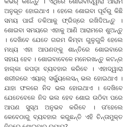
କଭର୍ କିଣନ୍ତୁ । ଏଥିରେ ଶୋଇବାଦ୍ୱାରା ଆରାମ
ଅନୁଭୂତ ହୋଇଥାଏ । ହେଲେ ଶୋଇବା ପୂର୍ବରୁ କିଛି
ସମୟ ପାଇଁ ତକିଆକୁ ଫ୍ରିଜ୍‌ରେ ରଖିଦିଅନ୍ତୁ ।
ଶୋଇବା ସମୟରେ ଏହାକୁ ଆଣି ଆରାମରେ ଶୁଅନ୍ତୁ
। ଦେଖିବେ ଯେତେ ଗରମ କିମ୍ବା ଗୁଳୁଗୁଳି ହେଲେ
ମଧ୍ୟ ଏହା ଆପଣଙ୍କୁ ଶାନ୍ତିରେ ଶୋଇବାରେ
ସହାୟ ହେବ । ଶୋଇବାବେଳେ ମନେରଖନ୍ତୁ କଟନ୍‌ର
ହାଲ୍‌କା କପଡ଼ା ବ୍ୟବହାର କରିବେ । ଏହାଦ୍ୱାରା
ଶରୀରରେ ଏୟାର୍ ସର୍କ୍ୟୁଲେସନ୍ ଭଲ ହୋଇଥାଏ ।
ଯାହା ଫଳରେ ନିଦ ଭଲ ହୋଇଥାଏ । ଦେଖିବେ
ଯେତେବେଳେ ନିଦ ଭଲ ହେବ ଶୋଇ ଉଠିବା ପରେ
ଆପଣ ସୁସ୍ଥ ଅନୁଭବ କରିବେ । ତା’ହେଲେ
କେବେଠାରୁ ବ୍ୟବହାର କରୁଛନ୍ତି ଏହି ଚିନ୍ତାମୁକ୍ତ
ନିଦରେ ଶୋଇବାର ଉପାୟ?