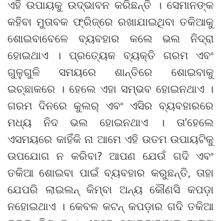
ଏହି ଉପାୟକୁ ଉଦ୍ଭାବନ କରିଛନ୍ତି । ସେମାନଙ୍କ
କହିବା ମୁତାବକ ଫ୍ରିଜ୍‌ରେ ରଖାଯାଇଥିବା ତକିଆକୁ
ଶୋଇବାବେଳେ ବ୍ୟବହାର କଲେ ଭଲ ନିଦ୍ରା
ହୋଇଥାଏ । ପ୍ରତ୍ୟେକ ବ୍ୟକ୍ତି ଗରମ ଏବଂ
ଗୁଳୁଗୁଳି ସମୟରେ ଶାନ୍ତିରେ ଶୋଇବାକୁ
ଇଚ୍ଛାକରେ । ହେଲେ ଏହା ସମ୍ଭବ ହୋଇନଥାଏ ।
ଗରମ ଦିନରେ କୁଲର୍ ଏବଂ ଏସିର ବ୍ୟବହାରରେ
ମଧ୍ୟ ନିଦ ଭଲ ହୋଇନଥାଏ । ତା’ହେଲେ
ଏସମୟରେ କାହିଁକି ନା ଆମେ ଏହି ଉତମ ଉପାୟଟିକୁ
ଉପଯୋଗ ନ କରିବା? ଆପଣ ଯେଉଁ ଗଦି ଏବଂ
ତକିଆ ଶୋଇବା ପାଇଁ ବ୍ୟବହାର କରୁଛନ୍ତି, ତାହା
ଯେପରି ଲାଇଲନ୍ କିମ୍ବା ଅନ୍ୟ କୌଣସି କପଡ଼ା
ନହୋଇଥାଏ । କେବଳ କଟନ୍ କପଡ଼ାର ଗଦି ତକିଆ