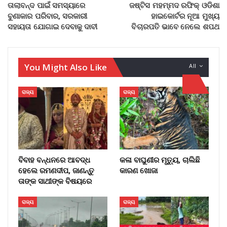
ତାଲାବନ୍ଦ ପାଇଁ ସମସ୍ୟାରେ
ଜଷ୍ଟିସ ମହମ୍ମଦ ରଫିକ୍ ଓଡିଶା
ବୁଣାକାର ପରିବାର, ସରକାରୀ
ହାଇକୋର୍ଟର ନୂଆ ମୁଖ୍ୟ
ସହାୟତା ଯୋଗାଇ ଦେବାକୁ ଦାବୀ
ବିଚାରପତି ଭାବେ ନେଲେ ଶପଥ
You Might Also Like
All
ରାଜ୍ୟ
ରାଜ୍ୟ
ବିବାହ ବନ୍ଧନରେ ଆବଦ୍ଧ
କଳା ବାଘୁଣୀର ମୃତ୍ୟୁ, ଚାଲିଛି
ହେଲେ ରମଣଦୀପ, ଜାଣନ୍ତୁ
କାରଣ ଖୋଜା
ତାଙ୍କ ସାଥୀଙ୍କ ବିଷୟରେ
ରାଜ୍ୟ
ରାଜ୍ୟ