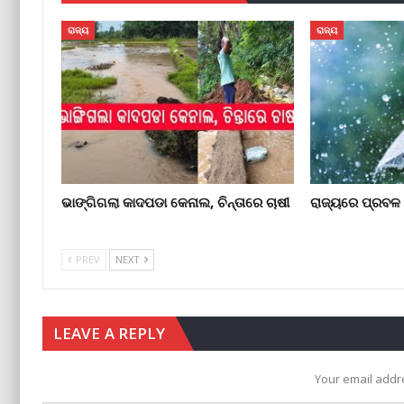
ରାଜ୍ୟ
ରାଜ୍ୟ
ଭାଙ୍ଗିଗଲା କାଦପଡା କେନାଲ, ଚିନ୍ତାରେ ଚାଷୀ
ରାଜ୍ୟରେ ପ୍ରବଳ ବ
PREV
NEXT
LEAVE A REPLY
Your email addre