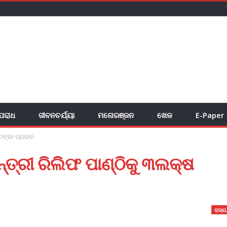
ପରାଧ
ଜୀବନଚର୍ଯ୍ୟା
ମନୋରଞ୍ଜନ
ଖେଳ
E-Paper
ଟଙ୍କା ପ୍ରଦାନ
ତ୍ରୀ ରିଲିଫ ପାଣ୍ଠିକୁ ୩ଲକ୍ଷ
ରାଜ୍ୟ