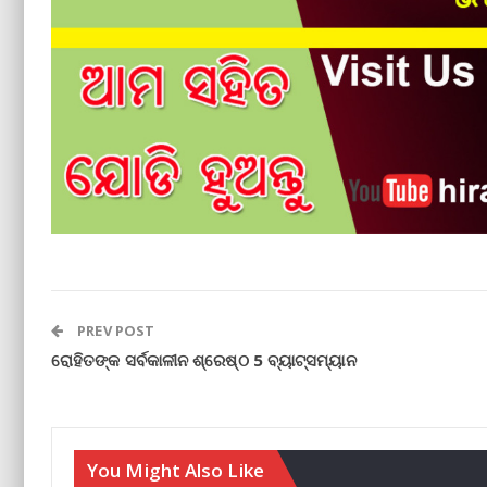
PREV POST
ରୋହିତଙ୍କ ସର୍ବକାଳୀନ ଶ୍ରେଷ୍ଠ 5 ବ୍ୟାଟ୍ସମ୍ୟାନ
You Might Also Like