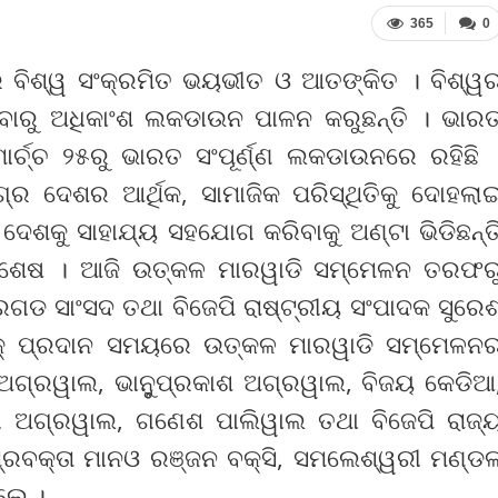
365
0
୍ର ବିଶ୍ୱ ସଂକ୍ରମିତ ଭୟଭୀତ ଓ ଆତଙ୍କିତ । ବିଶ୍ୱ
ବାରୁ ଅଧିକାଂଶ ଲକଡାଉନ ପାଳନ କରୁଛନ୍ତି । ଭାର
ମାର୍ଚ୍ଚ ୨୫ରୁ ଭାରତ ସଂପୂର୍ଣ୍ଣ ଲକଡାଉନରେ ରହିଛି 
ଗ୍ର ଦେଶର ଆର୍ଥିକ, ସାମାଜିକ ପରିସ୍ଥିତିକୁ ଦୋହଲା
ଓ ଦେଶକୁ ସାହାଯ୍ୟ ସହଯୋଗ କରିବାକୁ ଅଣ୍ଟା ଭିଡିଛନ୍ତ
ିବିଶେଷ । ଆଜି ଉତ୍କଳ ମାରୱାଡି ସମ୍ମେଳନ ତରଫର
ଡ ସାଂସଦ ତଥା ବିଜେପି ରାଷ୍ଟ୍ରୀୟ ସଂପାଦକ ସୁରେ
 ଚେକ୍ ପ୍ରଦାନ ସମୟରେ ଉତ୍କଳ ମାରୱାଡି ସମ୍ମେଳନ
 ଅଗ୍ରୱାଲ, ଭାନୁୁପ୍ରକାଶ ଅଗ୍ରୱାଲ, ବିଜୟ କେଡିଆ
ଗ ଅଗ୍ରୱାଲ, ଗଣେଶ ପାଲିୱାଲ ତଥା ବିଜେପି ରାଜ୍
ପ୍ରବକ୍ତା ମାନଓ ରଞ୍ଜନ ବକ୍ସି, ସମଲେଶ୍ୱରୀ ମଣ୍ଡ
ଲେ ।