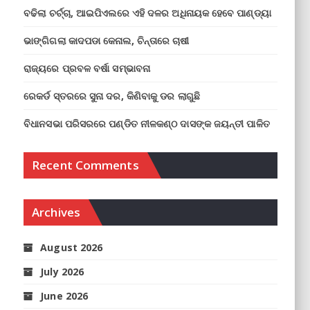
ବଢିଲା ଚର୍ଚ୍ଚା, ଆଇପିଏଲରେ ଏହି ଦଳର ଅଧିନାୟକ ହେବେ ପାଣ୍ଡ୍ୟା
ଭାଙ୍ଗିଗଲା କାଦପଡା କେନାଲ, ଚିନ୍ତାରେ ଚାଷୀ
ରାଜ୍ୟରେ ପ୍ରବଳ ବର୍ଷା ସମ୍ଭାବନା
ରେକର୍ଡ ସ୍ତରରେ ସୁନା ଦର, କିଣିବାକୁ ଡର ଲାଗୁଛି
ବିଧାନସଭା ପରିସରରେ ପଣ୍ଡିତ ନୀଳକଣ୍ଠ ଦାସଙ୍କ ଜୟନ୍ତୀ ପାଳିତ
Recent Comments
Archives
August 2026
July 2026
June 2026