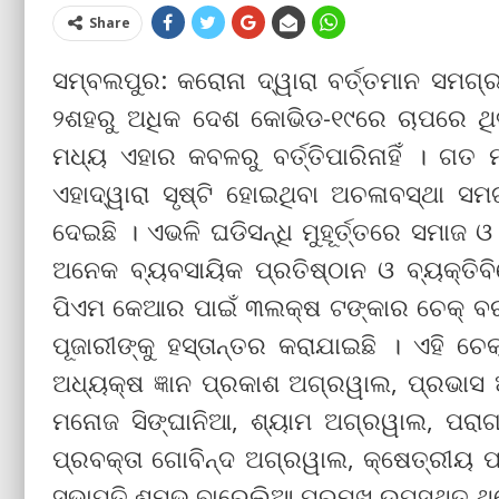
Share
ସମ୍ବଲପୁର: କରୋନା ଦ୍ୱାରା ବର୍ତ୍ତମାନ ସମଗ
୨ଶହରୁ ଅଧିକ ଦେଶ କୋଭିଡ-୧୯ରେ ଚାପରେ ଥି
ମଧ୍ୟ ଏହାର କବଳରୁ ବର୍ତ୍ତିପାରିନାହିଁ । ଗତ 
ଏହାଦ୍ୱାରା ସୃଷ୍ଟି ହୋଇଥିବା ଅଚଳାବସ୍ଥା ସମ
ଦେଇଛି । ଏଭଳି ଘଡିସନ୍ଧି ମୁହୂର୍ତ୍ତରେ ସମାଜ 
ଅନେକ ବ୍ୟବସାୟିକ ପ୍ରତିଷ୍ଠାନ ଓ ବ୍ୟକ୍ତ
ପିଏମ କେଆର ପାଇଁ ୩ଲକ୍ଷ ଟଙ୍କାର ଚେକ୍ ବରଗ
ପୂଜାରୀଙ୍କୁ ହସ୍ତାନ୍ତର କରାଯାଇଛି । ଏହି
ଅଧ୍ୟକ୍ଷ ଜ୍ଞାନ ପ୍ରକାଶ ଅଗ୍ରୱାଲ, ପ୍ରଭାସ
ମନୋଜ ସିଙ୍ଘାନିଆ, ଶ୍ୟାମ ଅଗ୍ରୱାଲ, ପରା
ପ୍ରବକ୍ତା ଗୋବିନ୍ଦ ଅଗ୍ରୱାଲ, କ୍ଷେତ୍ରୀୟ 
ସଭାପତି ଶମ୍ଭୁ ବାରେଲିଆ ପ୍ରମୁଖ ଉପସ୍ଥିତ ଥି