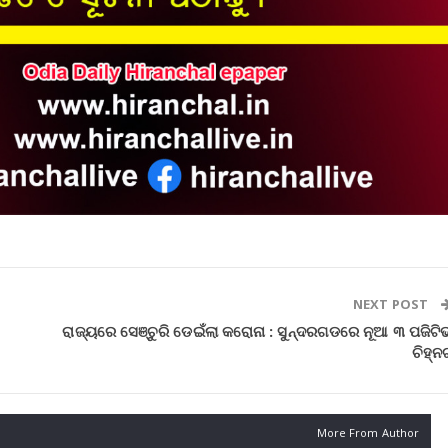
NEXT POST
ରାଜ୍ୟରେ ସେଞ୍ଚୁରି ଡେଇଁଲା କରୋନା : ସୁନ୍ଦରଗଡରେ ନୂଆ ୩ ପଜିଟିଭ
ଚିହ୍ନ
More From Author