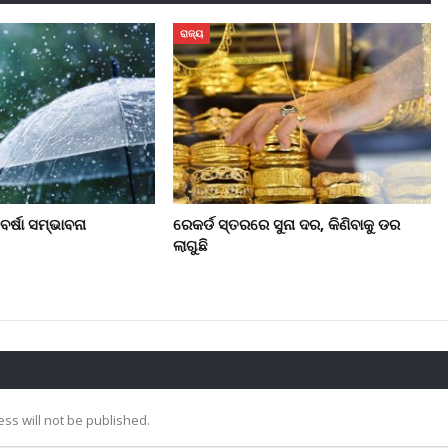
ରାଜ୍ୟ
ର୍ଷା ସମ୍ଭାବନା
ରେକର୍ଡ ସ୍ତରରେ ସୁନା ଦର, କିଣିବାକୁ ଡର
ଲାଗୁଛି
ss will not be published.