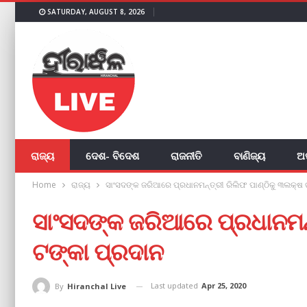
SATURDAY, AUGUST 8, 2026
ରାଜ୍ୟ
ଦେଶ- ବିଦେଶ
ରାଜନୀତି
ବାଣିଜ୍ୟ
ଅ
Home
ରାଜ୍ୟ
ସାଂସଦଙ୍କ ଜରିଆରେ ପ୍ରଧାନମନ୍ତ୍ରୀ ରିଲିଫ ପାଣ୍ଠିକୁ ୩ଲକ୍ଷ 
ସାଂସଦଙ୍କ ଜରିଆରେ ପ୍ରଧାନମନ୍
ଟଙ୍କା ପ୍ରଦାନ
Last updated
Apr 25, 2020
By
Hiranchal Live